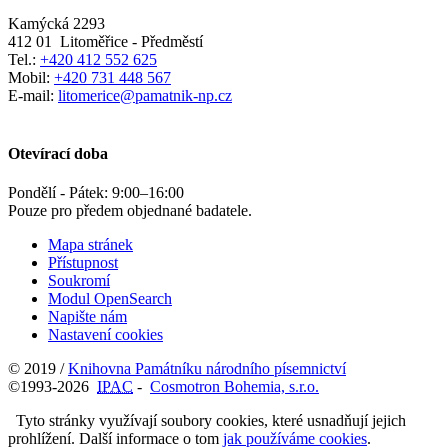
Kamýcká 2293
412 01
Litoměřice - Předměstí
Tel.:
+420 412 552 625
Mobil:
+420 731 448 567
E-mail:
litomerice@pamatnik-np.cz
Otevírací doba
Pondělí - Pátek:
9:00
–
16:00
Pouze pro předem objednané badatele.
Mapa stránek
Přístupnost
Soukromí
Modul OpenSearch
Napište nám
Nastavení cookies
© 2019 /
Knihovna Památníku národního písemnictví
©1993-2026
IPAC
-
Cosmotron Bohemia, s.r.o.
Tyto stránky využívají soubory cookies, které usnadňují jejich
prohlížení. Další informace o tom
jak používáme cookies
.