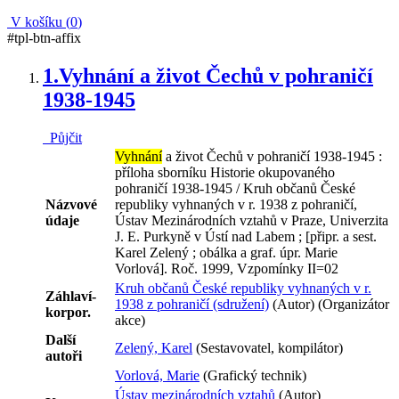
V košíku (
0
)
#tpl-btn-affix
1.
Vyhnání a život Čechů v pohraničí
1938-1945
Půjčit
Vyhnání
a život Čechů v pohraničí 1938-1945 :
příloha sborníku Historie okupovaného
pohraničí 1938-1945 / Kruh občanů České
Názvové
republiky vyhnaných v r. 1938 z pohraničí,
údaje
Ústav Mezinárodních vztahů v Praze, Univerzita
J. E. Purkyně v Ústí nad Labem ; [připr. a sest.
Karel Zelený ; obálka a graf. úpr. Marie
Vorlová]. Roč. 1999, Vzpomínky II=02
Kruh občanů České republiky vyhnaných v r.
Záhlaví-
1938 z pohraničí (sdružení)
(Autor) (Organizátor
korpor.
akce)
Další
Zelený, Karel
(Sestavovatel, kompilátor)
autoři
Vorlová, Marie
(Grafický technik)
Ústav mezinárodních vztahů
(Autor)