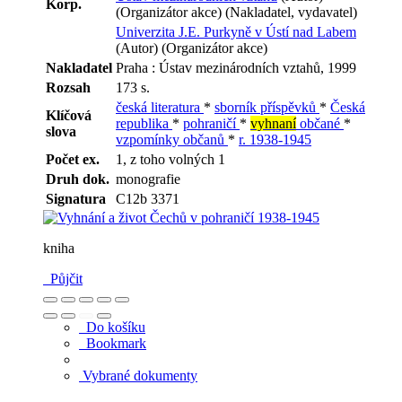
Korp.
(Organizátor akce) (Nakladatel, vydavatel)
Univerzita J.E. Purkyně v Ústí nad Labem
(Autor) (Organizátor akce)
Nakladatel
Praha : Ústav mezinárodních vztahů, 1999
Rozsah
173 s.
česká literatura
*
sborník příspěvků
*
Česká
Klíčová
republika
*
pohraničí
*
vyhnaní
občané
*
slova
vzpomínky občanů
*
r. 1938-1945
Počet ex.
1, z toho volných 1
Druh dok.
monografie
Signatura
C12b 3371
kniha
Půjčit
Do košíku
Bookmark
Vybrané dokumenty