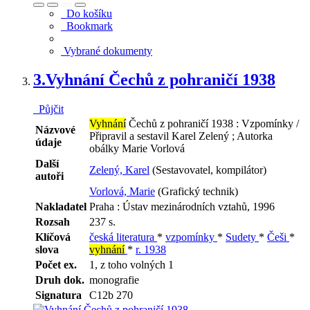
Do košíku
Bookmark
Vybrané dokumenty
3.
Vyhnání Čechů z pohraničí 1938
Půjčit
Vyhnání
Čechů z pohraničí 1938 : Vzpomínky /
Názvové
Připravil a sestavil Karel Zelený ; Autorka
údaje
obálky Marie Vorlová
Další
Zelený, Karel
(Sestavovatel, kompilátor)
autoři
Vorlová, Marie
(Grafický technik)
Nakladatel
Praha : Ústav mezinárodních vztahů, 1996
Rozsah
237 s.
Klíčová
česká literatura
*
vzpomínky
*
Sudety
*
Češi
*
slova
vyhnání
*
r. 1938
Počet ex.
1, z toho volných 1
Druh dok.
monografie
Signatura
C12b 270