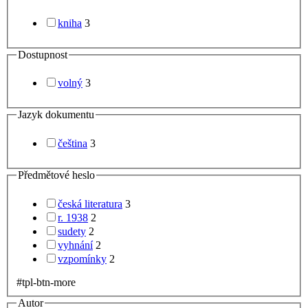
kniha
3
Dostupnost
volný
3
Jazyk dokumentu
čeština
3
Předmětové heslo
česká literatura
3
r. 1938
2
sudety
2
vyhnání
2
vzpomínky
2
#tpl-btn-more
Autor