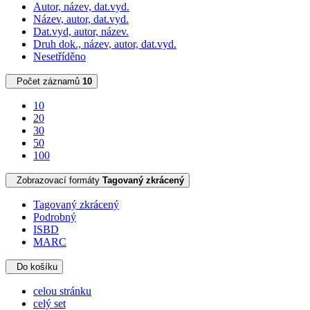
Autor, název, dat.vyd.
Název, autor, dat.vyd.
Dat.vyd, autor, název.
Druh dok., název, autor, dat.vyd.
Nesetříděno
Počet záznamů
10
10
20
30
50
100
Zobrazovací formáty
Tagovaný zkrácený
Tagovaný zkrácený
Podrobný
ISBD
MARC
Do košíku
celou stránku
celý set