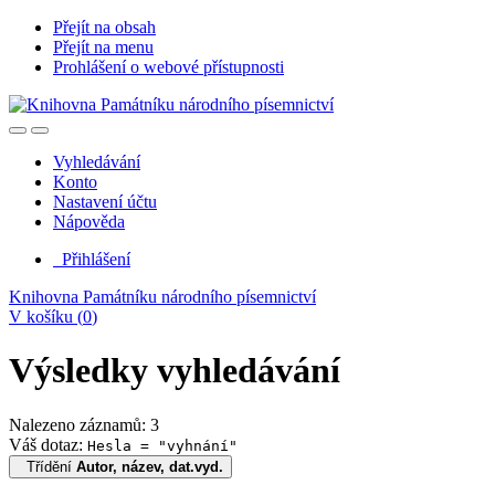
Přejít na obsah
Přejít na menu
Prohlášení o webové přístupnosti
Vyhledávání
Konto
Nastavení účtu
Nápověda
Přihlášení
Knihovna Památníku národního písemnictví
V košíku (
0
)
Výsledky vyhledávání
Nalezeno záznamů: 3
Váš dotaz:
Hesla = "vyhnání"
Třídění
Autor, název, dat.vyd.