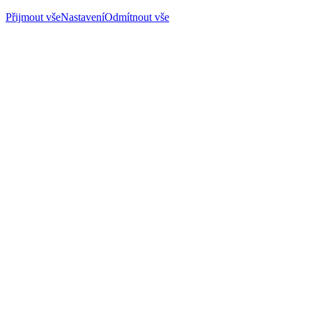
Přijmout vše
Nastavení
Odmítnout vše