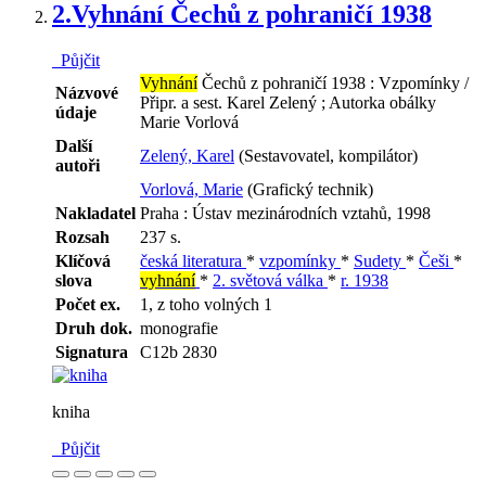
2.
Vyhnání Čechů z pohraničí 1938
Půjčit
Vyhnání
Čechů z pohraničí 1938 : Vzpomínky /
Názvové
Připr. a sest. Karel Zelený ; Autorka obálky
údaje
Marie Vorlová
Další
Zelený, Karel
(Sestavovatel, kompilátor)
autoři
Vorlová, Marie
(Grafický technik)
Nakladatel
Praha : Ústav mezinárodních vztahů, 1998
Rozsah
237 s.
Klíčová
česká literatura
*
vzpomínky
*
Sudety
*
Češi
*
slova
vyhnání
*
2. světová válka
*
r. 1938
Počet ex.
1, z toho volných 1
Druh dok.
monografie
Signatura
C12b 2830
kniha
Půjčit