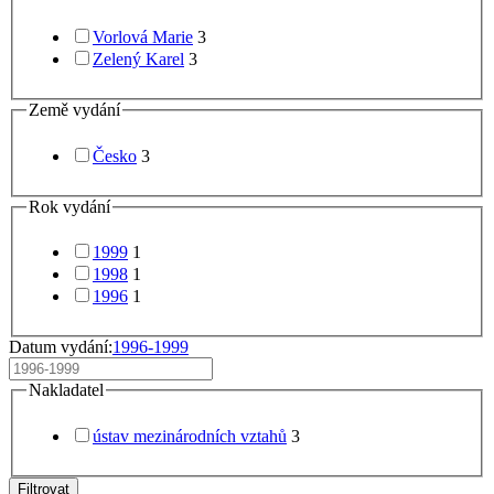
Vorlová Marie
3
Zelený Karel
3
Země vydání
Česko
3
Rok vydání
1999
1
1998
1
1996
1
Datum vydání:
1996-1999
Nakladatel
ústav mezinárodních vztahů
3
Filtrovat