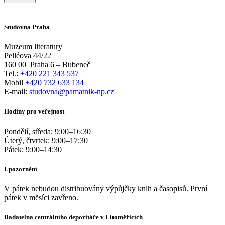
Studovna Praha
Muzeum literatury
Pelléova 44/22
160 00
Praha 6 – Bubeneč
Tel.:
+420 221 343 537
Mobil
+420 732 633 134
E-mail:
studovna@pamatnik-np.cz
Hodiny pro veřejnost
Pondělí, středa:
9:00
–
16:30
Úterý, čtvrtek:
9:00
–
17:30
Pátek:
9:00
–
14:30
Upozornění
V pátek nebudou distribuovány výpůjčky knih a časopisů. První
pátek v měsíci zavřeno.
Badatelna centrálního depozitáře v Litoměřicích