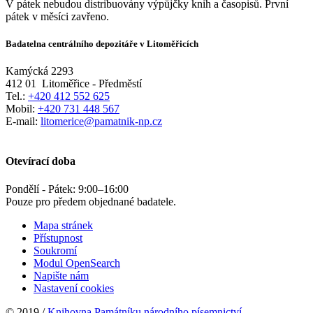
V pátek nebudou distribuovány výpůjčky knih a časopisů. První
pátek v měsíci zavřeno.
Badatelna centrálního depozitáře v Litoměřicích
Kamýcká 2293
412 01
Litoměřice - Předměstí
Tel.:
+420 412 552 625
Mobil:
+420 731 448 567
E-mail:
litomerice@pamatnik-np.cz
Otevírací doba
Pondělí - Pátek:
9:00
–
16:00
Pouze pro předem objednané badatele.
Mapa stránek
Přístupnost
Soukromí
Modul OpenSearch
Napište nám
Nastavení cookies
© 2019 /
Knihovna Památníku národního písemnictví