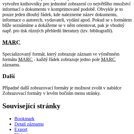
vytvořen knihovníky pro jednotné zobrazení co největšího množství
informací o dokumentu v komprimované podobě. Obvykle je to
pouze jeden dlouhý řádek, kde nalezneme název dokumentu,
informace o autorech, vydavateli, vydání apod. Pokud se s formátem
blíže seznámíme a dokážeme se v něm orientovat, pak je vhodný
např. pro tisk různých přehledů literatury (tzv. bibliografií).
MARC
Specializovaný formát, který zobrazuje záznam ve výměnném
formátu
MARC
- každý řádek zobrazuje jedno pole
MARC
záznamu.
Další
Případné další zobrazovací formáty je možnost zvolit v nabídce
Zobrazovací formáty v levém bočním menu stránky.
Související stránky
Bookmark
Detail záznamu
Export