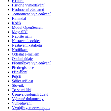
Historie
Historie vyhledávání
Hodnocení záznamů
Jednoduché vyhledávání
Kalendář
Košík
Modul OpenSearch
Moje SDI
Napište nám
Nastavení cookies
Nastavení katalogu
Notifikace
Odeslat e-mailem
Osobní údaje
Předmětové vyhledávání
Předregistrace
Přihlášení
Půjčit
Sdílet událost
Slovník
To se mi libí
Úprava osobních údajů
Vybrané dokumenty
Vyhledávání
Výpůjčky, rezervace, …