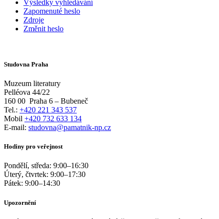
Výsledky vyhledávání
Zapomenuté heslo
Zdroje
Změnit heslo
Studovna Praha
Muzeum literatury
Pelléova 44/22
160 00
Praha 6 – Bubeneč
Tel.:
+420 221 343 537
Mobil
+420 732 633 134
E-mail:
studovna@pamatnik-np.cz
Hodiny pro veřejnost
Pondělí, středa:
9:00
–
16:30
Úterý, čtvrtek:
9:00
–
17:30
Pátek:
9:00
–
14:30
Upozornění