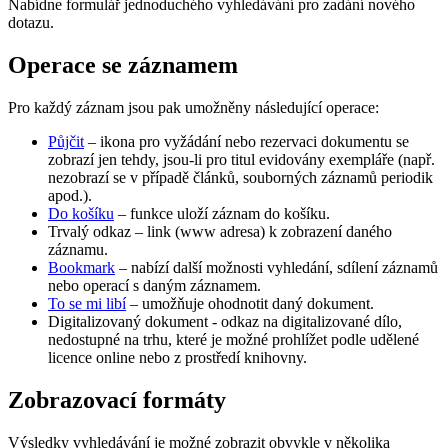
Nabídne formulář jednoduchého vyhledávání pro zadání nového
dotazu.
Operace se záznamem
Pro každý záznam jsou pak umožněny následující operace:
Půjčit
– ikona pro vyžádání nebo rezervaci dokumentu se
zobrazí jen tehdy, jsou-li pro titul evidovány exempláře (např.
nezobrazí se v případě článků, souborných záznamů periodik
apod.).
Do košíku
– funkce uloží záznam do košíku.
Trvalý odkaz – link (www adresa) k zobrazení daného
záznamu.
Bookmark
– nabízí další možnosti vyhledání, sdílení záznamů
nebo operací s daným záznamem.
To se mi libí
– umožňuje ohodnotit daný dokument.
Digitalizovaný dokument - odkaz na digitalizované dílo,
nedostupné na trhu, které je možné prohlížet podle udělené
licence online nebo z prostředí knihovny.
Zobrazovací formáty
Výsledky vyhledávání je možné zobrazit obvykle v několika