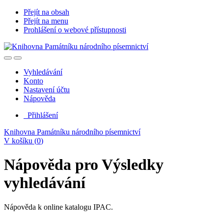
Přejít na obsah
Přejít na menu
Prohlášení o webové přístupnosti
Vyhledávání
Konto
Nastavení účtu
Nápověda
Přihlášení
Knihovna Památníku národního písemnictví
V košíku (
0
)
Nápověda pro Výsledky
vyhledávání
Nápověda k online katalogu IPAC.