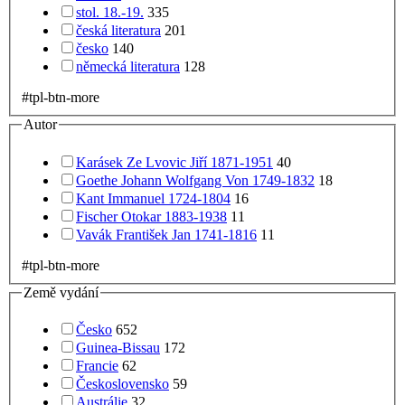
stol. 18.-19.
335
česká literatura
201
česko
140
německá literatura
128
#tpl-btn-more
Autor
Karásek Ze Lvovic Jiří 1871-1951
40
Goethe Johann Wolfgang Von 1749-1832
18
Kant Immanuel 1724-1804
16
Fischer Otokar 1883-1938
11
Vavák František Jan 1741-1816
11
#tpl-btn-more
Země vydání
Česko
652
Guinea-Bissau
172
Francie
62
Československo
59
Austrálie
32