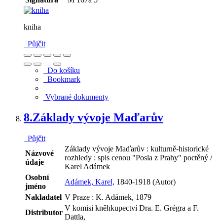
kniha
Půjčit
Do košíku
Bookmark
Vybrané dokumenty
8.
Základy vývoje Maďarův
Půjčit
Základy vývoje Maďarův : kulturně-historické
Názvové
rozhledy : spis cenou "Posla z Prahy" poctěný /
údaje
Karel Adámek
Osobní
Adámek, Karel,
1840-1918 (Autor)
jméno
Nakladatel
V Praze : K. Adámek, 1879
V komisi kněhkupectví Dra. E. Grégra a F.
Distributor
Dattla,