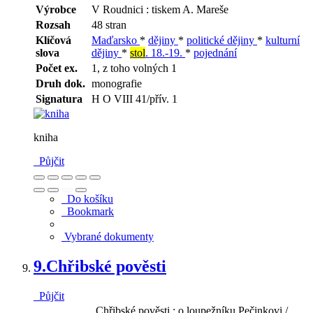
Výrobce
V Roudnici : tiskem A. Mareše
Rozsah
48 stran
Klíčová
Maďarsko
*
dějiny
*
politické dějiny
*
kulturní
slova
dějiny
*
stol
. 18.-19.
*
pojednání
Počet ex.
1, z toho volných 1
Druh dok.
monografie
Signatura
H O VIII 41/přív. 1
kniha
Půjčit
Do košíku
Bookmark
Vybrané dokumenty
9.
Chřibské pověsti
Půjčit
Chřibské pověsti : o loupežníku Pečinkovi /