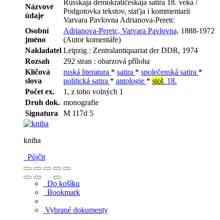
Russkaja demokratičeskaja satira 18. veka /
Názvové
Podgotovka tekstov, stat'ja i kommentarii
údaje
Varvara Pavlovna Adrianova-Peretc
Osobní
Adrianova-Peretc, Varvara Pavlovna,
1888-1972
jméno
(Autor komentáře)
Nakladatel
Leipzig : Zentralantiquariat der DDR, 1974
Rozsah
292 stran : obarzová příloha
Klíčová
ruská literatura
*
satira
*
společenská satira
*
slova
politická satira
*
antologie
*
stol
. 18.
Počet ex.
1, z toho volných 1
Druh dok.
monografie
Signatura
M 117d 5
kniha
Půjčit
Do košíku
Bookmark
Vybrané dokumenty