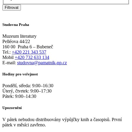
Filtrovat
Studovna Praha
Muzeum literatury
Pelléova 44/22
160 00
Praha 6 – Bubeneč
Tel.:
+420 221 343 537
Mobil
+420 732 633 134
E-mail:
studovna@pamatnik-np.cz
Hodiny pro veřejnost
Pondělí, středa:
9:00
–
16:30
Úterý, čtvrtek:
9:00
–
17:30
Pátek:
9:00
–
14:30
Upozornění
V pátek nebudou distribuovány výpůjčky knih a časopisů. První
pátek v měsíci zavřeno.