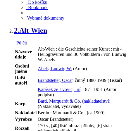
Do košíku
Bookmark
Vybrané dokumenty
2.
Alt-Wien
Půjčit
Alt-Wien : die Geschichte seiner Kunst : mit 4
Názvové
Heliogravüren und 36 Vollbildern / von Ludwig
údaje
W. Abels
Osobní
Abels, Ludwig W.
(Autor)
jméno
Další
Brandstetter, Oscar,
činný 1880-1939 (Tiskař)
autoři
Karásek ze Lvovic, Jiří,
1871-1951 (Autor
podpisu)
Bard, Marquardt & Co. (nakladatelství)
Korp.
(Nakladatel, vydavatel)
Nakladatel
Berlin : Marquardt & Co., [ca 1909]
Výrobce
Oscar Brandstetter)
170 s., [40] listů obraz. přílohy, [6] stran
Rozsah
reklamních příloh : il.