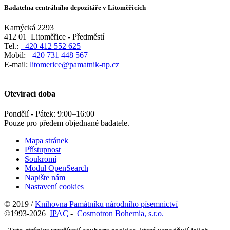
Badatelna centrálního depozitáře v Litoměřicích
Kamýcká 2293
412 01
Litoměřice - Předměstí
Tel.:
+420 412 552 625
Mobil:
+420 731 448 567
E-mail:
litomerice@pamatnik-np.cz
Otevírací doba
Pondělí - Pátek:
9:00
–
16:00
Pouze pro předem objednané badatele.
Mapa stránek
Přístupnost
Soukromí
Modul OpenSearch
Napište nám
Nastavení cookies
© 2019 /
Knihovna Památníku národního písemnictví
©1993-2026
IPAC
-
Cosmotron Bohemia, s.r.o.