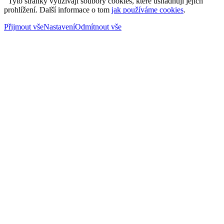
Tyto stránky využívají soubory cookies, které usnadňují jejich
prohlížení. Další informace o tom
jak používáme cookies
.
Přijmout vše
Nastavení
Odmítnout vše