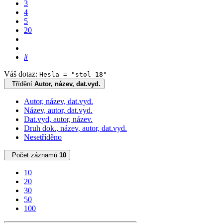
3
4
5
20
#
Váš dotaz:
Hesla = "stol 18"
Třídění
Autor, název, dat.vyd.
Autor, název, dat.vyd.
Název, autor, dat.vyd.
Dat.vyd, autor, název.
Druh dok., název, autor, dat.vyd.
Nesetříděno
Počet záznamů
10
10
20
30
50
100