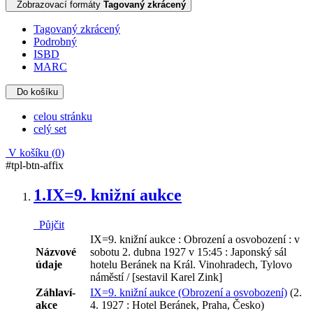
Zobrazovací formáty
Tagovaný zkrácený
Tagovaný zkrácený
Podrobný
ISBD
MARC
Do košíku
celou stránku
celý set
V košíku (
0
)
#tpl-btn-affix
1.
IX=9. knižní aukce
Půjčit
IX=9. knižní aukce : Obrození a osvobození : v
Názvové
sobotu 2. dubna 1927 v 15:45 : Japonský sál
údaje
hotelu Beránek na Král. Vinohradech, Tylovo
náměstí / [sestavil Karel Zink]
Záhlaví-
IX=9. knižní aukce (Obrození a osvobození)
(2.
akce
4. 1927 : Hotel Beránek, Praha, Česko)