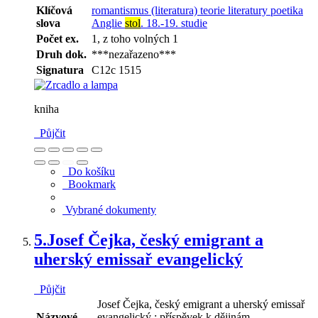
Klíčová
romantismus (literatura)
teorie literatury
poetika
slova
Anglie
stol
. 18.-19.
studie
Počet ex.
1, z toho volných 1
Druh dok.
***nezařazeno***
Signatura
C12c 1515
kniha
Půjčit
Do košíku
Bookmark
Vybrané dokumenty
5.
Josef Čejka, český emigrant a
uherský emissař evangelický
Půjčit
Josef Čejka, český emigrant a uherský emissař
Názvové
evangelický : příspěvek k dějinám