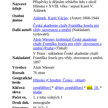
Příspěvky k dějinám selského lidu z okolí
Názvové
Hlinska v XVIII. věku / sepsal Karel V.
údaje
Adámek
Osobní
Adámek, Karel Václav,
(Autor) 1868-1944
jméno
Česká akademie císaře Františka Josefa pro
Další autoři
vědy, slovesnost a umění
(Nakladatel,
vydavatel)
Alois Wiesner, knihtiskař České akademie
císaře Františka Josefa pro vědy, slovesnost a
umění (Praha)
(Tiskař)
V Praze : nákladem České akademie císaře
Nakladatel
Františka Josefa pro vědy, slovesnost a umění,
1897
Výrobce
Alois Wiesner
Rozsah
76 stran
Geografické
Hlinsko (Chrudim, Česko : oblast)
heslo
Klíčová
zemědělství
*
dějiny zemědělství
*
stol
. 18.
*
slova
studie
Počet ex.
1, z toho volných 1
Druh dok.
monografie
Signatura
M 167a 5