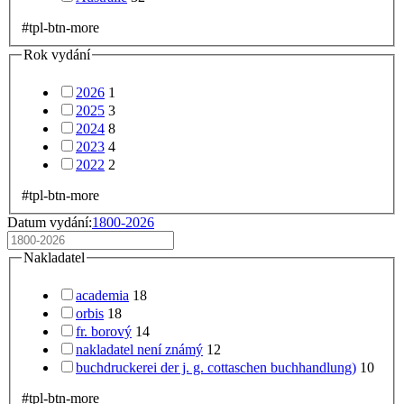
#tpl-btn-more
Rok vydání
2026
1
2025
3
2024
8
2023
4
2022
2
#tpl-btn-more
Datum vydání:
1800-2026
Nakladatel
academia
18
orbis
18
fr. borový
14
nakladatel není známý
12
buchdruckerei der j. g. cottaschen buchhandlung)
10
#tpl-btn-more