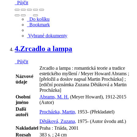
Půjčit
Do košíku
Bookmark
Vybrané dokumenty
4.
Zrcadlo a lampa
Půjčit
Zrcadlo a lampa : romantická teorie a tradice
estetického myšlení / Meyer Howard Abrams ;
Názvové
[přeložil a doslov napsal Martin Procházka] ;
údaje
[ediční poznámka Zuzana Dětáková a Martin
Procházka]
Osobní
Abrams, M. H.
(Meyer Howard), 1912-2015
jméno
(Autor)
Další
Procházka, Martin,
1953- (Překladatel)
autoři
Dětáková, Zuzana,
1975- (Autor úvodu atd.)
Nakladatel
Praha : Triáda, 2001
Rozsah
383 s. ; 24 cm