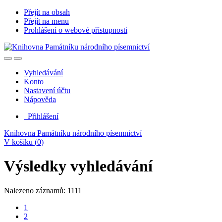
Přejít na obsah
Přejít na menu
Prohlášení o webové přístupnosti
Vyhledávání
Konto
Nastavení účtu
Nápověda
Přihlášení
Knihovna Památníku národního písemnictví
V košíku (
0
)
Výsledky vyhledávání
Nalezeno záznamů: 1111
1
2