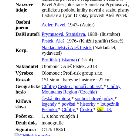
Názvové
Pavel Adler ; ilustrace Stanislava Prymusová ;
údaje
grafickou podobu knihy navrhl a sazbu písmy
Ladislav a Lyon Display provedl Aleš Prstek
Osobní
Adler, Pavel,
1947- (Autor)
jméno
Další autoři
Prymusová, Stanislava,
1988- (Ilustrátor)
Prstek, Aleš,
1976- (Knižní grafik) (Sazeč)
Nakladatelství Aleš Prstek
(Nakladatel,
Korp.
vydavatel)
Profitisk (tiskárna)
(Tiskař)
Nakladatel
Olomouc : Aleš Prstek, 2018
Výrobce
Olomouc : Profi-tisk group s.r.o.
Rozsah
151 stran : barevné ilustrace ; 22 cm
Geografické
Chřiby (Česko : pohoří : oblast)
*
Chřiby
heslo
Mountains Region (Czechia)
česká literatura
*
soubor lidové prózy
*
Klíčová
legendy
*
pověsti
*
historky
*
loupežník
slova
Pečinka
*
Chřiby
*
Česko
*
stol
. 18.
Počet ex.
1, z toho volných 1
Druh dok.
monografie
Signatura
C12b 18861