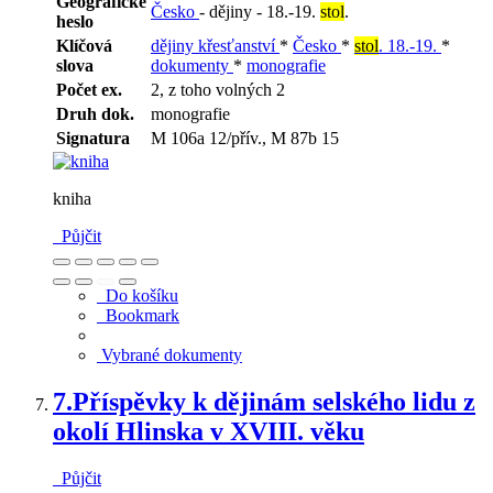
Geografické
Česko
- dějiny - 18.-19.
stol
.
heslo
Klíčová
dějiny křesťanství
*
Česko
*
stol
. 18.-19.
*
slova
dokumenty
*
monografie
Počet ex.
2, z toho volných 2
Druh dok.
monografie
Signatura
M 106a 12/přív., M 87b 15
kniha
Půjčit
Do košíku
Bookmark
Vybrané dokumenty
7.
Příspěvky k dějinám selského lidu z
okolí Hlinska v XVIII. věku
Půjčit