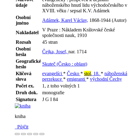
údaje
náboženského hnutí lidu východočeského v
XVIII. věku / sepsal K.V. Adámek
Osobní
Adámek, Karel Václav,
1868-1944 (Autor)
jméno
V Praze : Nákladem Královské české
Nakladatel
společnosti nauk, 1910
Rozsah
45 stran
Osobní
Čejka, Josef,
nar. 1714
hesla
Geografické
Skuteč (Česko : oblast)
heslo
Klíčová
evangelíci
*
Česko
*
stol
. 18.
*
náboženská
slova
perzekuce
*
emigranti
*
východní Čechy
Počet ex.
1, z toho volných 1
Druh dok.
monografie
Signatura
J G I 84
kniha
Půjčit