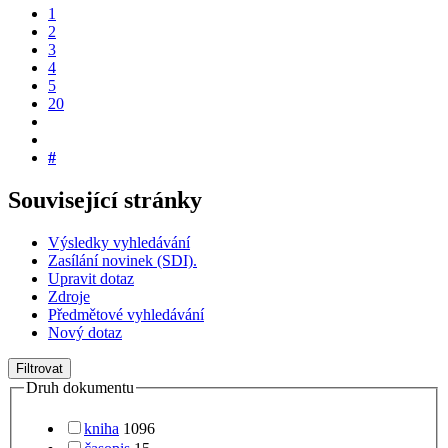
1
2
3
4
5
20
#
Související stránky
Výsledky vyhledávání
Zasílání novinek (SDI).
Upravit dotaz
Zdroje
Předmětové vyhledávání
Nový dotaz
Filtrovat
Druh dokumentu
kniha
1096