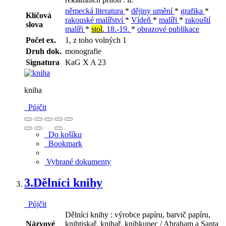
německá literatura
*
dějiny umění
*
grafika
*
Klíčová
rakouské malířství
*
Vídeň
*
malíři
*
rakouští
slova
malíři
*
stol
. 18.-19.
*
obrazové publikace
Počet ex.
1, z toho volných 1
Druh dok.
monografie
Signatura
KaG X A 23
kniha
Půjčit
Do košíku
Bookmark
Vybrané dokumenty
3.
Dělníci knihy
Půjčit
Dělníci knihy : výrobce papíru, barvič papíru,
Názvové
knihtiskař, knihař, knihkupec / Abraham a Santa