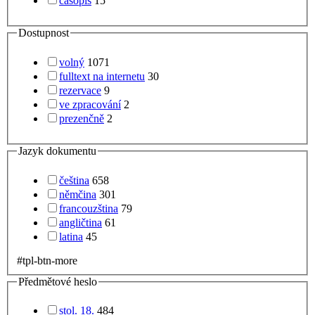
časopis
15
Dostupnost
volný
1071
fulltext na internetu
30
rezervace
9
ve zpracování
2
prezenčně
2
Jazyk dokumentu
čeština
658
němčina
301
francouzština
79
angličtina
61
latina
45
#tpl-btn-more
Předmětové heslo
stol. 18.
484