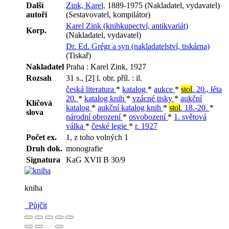
Další
Zink, Karel,
1889-1975 (Nakladatel, vydavatel)
autoři
(Sestavovatel, kompilátor)
Karel Zink (knihkupectví, antikvariát)
Korp.
(Nakladatel, vydavatel)
Dr. Ed. Grégr a syn (nakladatelství, tiskárna)
(Tiskař)
Nakladatel
Praha : Karel Zink, 1927
Rozsah
31 s., [2] l. obr. příl. : il.
česká literatura
*
katalog
*
aukce
*
stol
. 20., léta
20.
*
katalog knih
*
vzácné tisky
*
aukční
Klíčová
katalog
*
aukční katalog knih
*
stol
. 18.-20.
*
slova
národní obrození
*
osvobození
*
1. světová
válka
*
české legie
*
r. 1927
Počet ex.
1, z toho volných 1
Druh dok.
monografie
Signatura
KaG XVII B 30/9
kniha
Půjčit