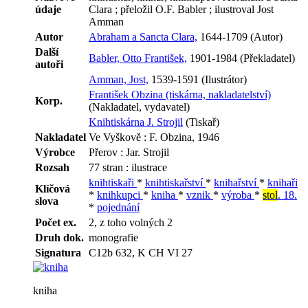
údaje
Clara ; přeložil O.F. Babler ; ilustroval Jost
Amman
Autor
Abraham a Sancta Clara,
1644-1709 (Autor)
Další
Babler, Otto František,
1901-1984 (Překladatel)
autoři
Amman, Jost,
1539-1591 (Ilustrátor)
František Obzina (tiskárna, nakladatelství)
Korp.
(Nakladatel, vydavatel)
Knihtiskárna J. Strojil
(Tiskař)
Nakladatel
Ve Vyškově : F. Obzina, 1946
Výrobce
Přerov : Jar. Strojil
Rozsah
77 stran : ilustrace
knihtiskaři
*
knihtiskařství
*
knihařství
*
knihaři
Klíčová
*
knihkupci
*
kniha
*
vznik
*
výroba
*
stol
. 18.
slova
*
pojednání
Počet ex.
2, z toho volných 2
Druh dok.
monografie
Signatura
C12b 632, K CH VI 27
kniha