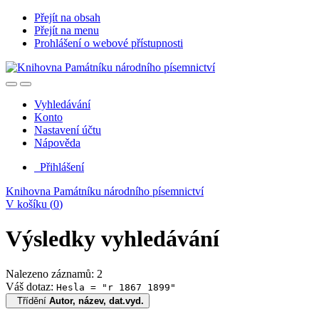
Přejít na obsah
Přejít na menu
Prohlášení o webové přístupnosti
Vyhledávání
Konto
Nastavení účtu
Nápověda
Přihlášení
Knihovna Památníku národního písemnictví
V košíku (
0
)
Výsledky vyhledávání
Nalezeno záznamů: 2
Váš dotaz:
Hesla = "r 1867 1899"
Třídění
Autor, název, dat.vyd.