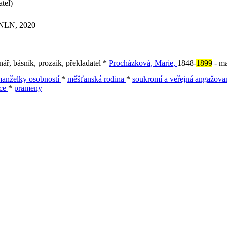
tel)
: NLN, 2020
nář, básník, prozaik, překladatel *
Procházková, Marie,
1848-
1899
- ma
anželky osobností
*
měšťanská rodina
*
soukromí a veřejná angažova
nce
*
prameny