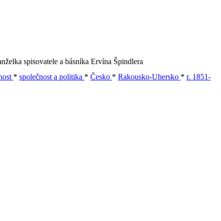
nželka spisovatele a básníka Ervína Špindlera
nost
*
společnost a politika
*
Česko
*
Rakousko-Uhersko
*
r. 1851-