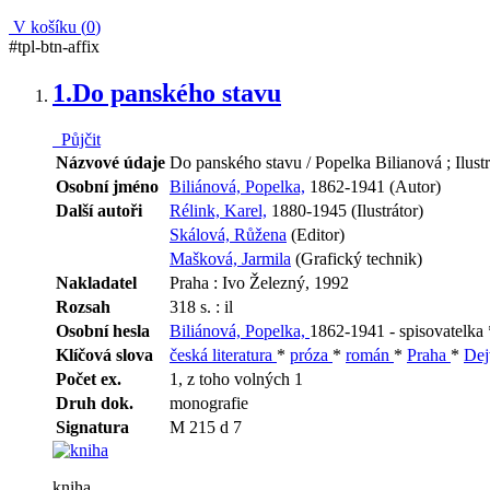
V košíku (
0
)
#tpl-btn-affix
1.
Do panského stavu
Půjčit
Názvové údaje
Do panského stavu / Popelka Bilianová ; Ilustr.
Osobní jméno
Biliánová, Popelka,
1862-1941 (Autor)
Další autoři
Rélink, Karel,
1880-1945 (Ilustrátor)
Skálová, Růžena
(Editor)
Mašková, Jarmila
(Grafický technik)
Nakladatel
Praha : Ivo Železný, 1992
Rozsah
318 s. : il
Osobní hesla
Biliánová, Popelka,
1862-1941 - spisovatelka
Klíčová slova
česká literatura
*
próza
*
román
*
Praha
*
Dej
Počet ex.
1, z toho volných 1
Druh dok.
monografie
Signatura
M 215 d 7
kniha