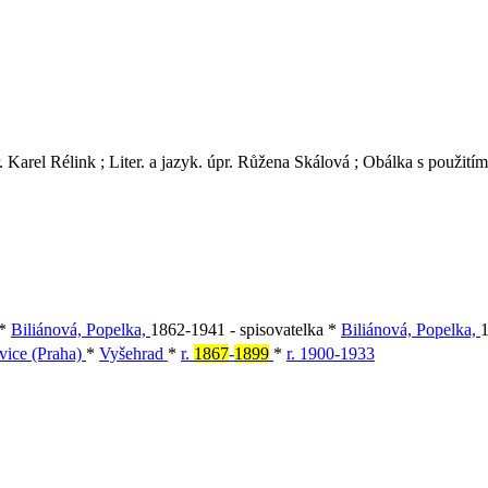
 Karel Rélink ; Liter. a jazyk. úpr. Růžena Skálová ; Obálka s použitím 
 *
Biliánová, Popelka,
1862-1941 - spisovatelka *
Biliánová, Popelka,
1
vice (Praha)
*
Vyšehrad
*
r.
1867
-
1899
*
r. 1900-1933