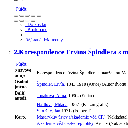
Půjčit
Do košíku
Bookmark
Vybrané dokumenty
2.
Korespondence Ervína Špindlera s 
Půjčit
Názvové
Korespondence Ervína Špindlera s manželkou Mari
údaje
Osobní
Špindler, Ervín,
1843-1918 (Autor) (Autor úvodu a
jméno
Další
Jonáková, Anna,
1990- (Editor)
autoři
Hartlová, Milada,
1967- (Knižní grafik)
Skružný, Jan
1971- (Fotograf)
Korp.
Masarykův ústav (Akademie věd ČR)
(Nakladatel,
Akademie věd České republiky.
Archiv (Nakladate