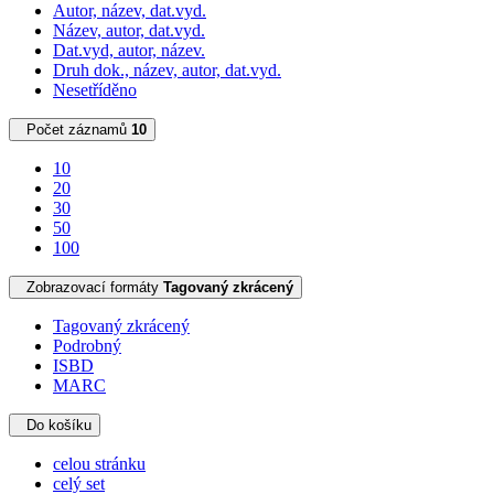
Autor, název, dat.vyd.
Název, autor, dat.vyd.
Dat.vyd, autor, název.
Druh dok., název, autor, dat.vyd.
Nesetříděno
Počet záznamů
10
10
20
30
50
100
Zobrazovací formáty
Tagovaný zkrácený
Tagovaný zkrácený
Podrobný
ISBD
MARC
Do košíku
celou stránku
celý set