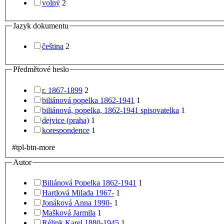
volný
2
Jazyk dokumentu
čeština
2
Předmětové heslo
r. 1867-1899
2
biliánová popelka 1862-1941
1
biliánová, popelka, 1862-1941 spisovatelka
1
dejvice (praha)
1
korespondence
1
#tpl-btn-more
Autor
Biliánová Popelka 1862-1941
1
Hartlová Milada 1967-
1
Jonáková Anna 1990-
1
Mašková Jarmila
1
Rélink Karel 1880-1945
1