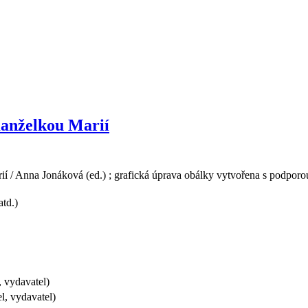
manželkou Marií
í / Anna Jonáková (ed.) ; grafická úprava obálky vytvořena s podpor
td.)
 vydavatel)
l, vydavatel)