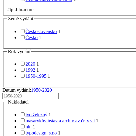
#tpl-btn-more
Země vydání
Československo
1
Česko
1
Rok vydání
2020
1
1992
1
1950-1995
1
Datum vydání:
1950-2020
Nakladatel
ivo železný
1
masarykův ústav a archiv av čr, v.v.i
1
nln
1
typodesign, s.r.o
1