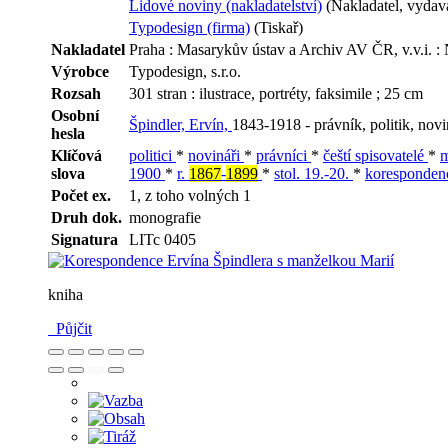
Lidové noviny (nakladatelství)
(Nakladatel, vydava
Typodesign (firma)
(Tiskař)
Nakladatel
Praha : Masarykův ústav a Archiv AV ČR, v.v.i. 
Výrobce
Typodesign, s.r.o.
Rozsah
301 stran : ilustrace, portréty, faksimile ; 25 cm
Osobní
Špindler, Ervín,
1843-1918 - právník, politik, novi
hesla
Klíčová
politici
*
novináři
*
právníci
*
čeští spisovatelé
*
m
slova
1900
*
r.
1867
-
1899
*
stol. 19.-20.
*
koresponde
Počet ex.
1, z toho volných 1
Druh dok.
monografie
Signatura
LITc 0405
kniha
Půjčit