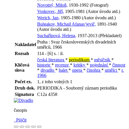
Novotný, Miloň,
1930-1992 (Fotograf)
Voskovec, Jiří,
1905-1981 (Autor úvodu atd.)
Werich, Jan,
1905-1980 (Autor úvodu atd.)
Bulgakov, Michail Afanas‘jevič,
1891-1940
(Autor úvodu atd.)
Suchařípová, Helena,
1937-2013 (Překladatel)
Praha : Svaz československých divadelních
Nakladatel
umělců, 1966
Rozsah
114 - [6] s. : il.
česká literatura
*
periodikum
*
měsíčník
*
Klíčová
historie
*
recenze
*
kritiky
*
pojednání
*
činnost
slova
*
divadlo
*
balet
*
opera
*
činohra
*
umělci
*
r.
1966
Počet ex.
1, z toho volných 1
Druh dok.
PERIODIKA - Souborný záznam periodika
Signatura
C12a 4358
časopis
Půjčit