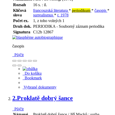
Rozsah
16 s. : il.
Klíčová
francouzská literatura
*
periodikum
*
časopis
*
slova
surrealismus
*
r. 1978
Počet ex.
1, z toho volných 1
Druh dok.
PERIODIKA - Souborný záznam periodika
Signatura
C12b 12867
časopis
Půjčit
Do košíku
Bookmark
Vybrané dokumenty
2.
Proklatě dobrý šance
Půjčit
Názvové
Proklatě dobrý šance / Jiří Macků ; sazba,