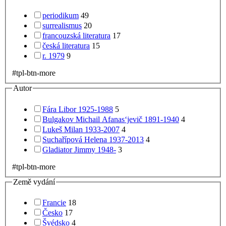
periodikum
49
surrealismus
20
francouzská literatura
17
česká literatura
15
r. 1979
9
#tpl-btn-more
Autor
Fára Libor 1925-1988
5
Bulgakov Michail Afanas‘jevič 1891-1940
4
Lukeš Milan 1933-2007
4
Suchařípová Helena 1937-2013
4
Gladiator Jimmy 1948-
3
#tpl-btn-more
Země vydání
Francie
18
Česko
17
Švédsko
4