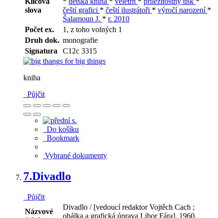
Klíčová
*
dětská kniha
*
veletrh
*
příležitostný tisk
*
slova
čeští grafici
*
čeští ilustrátoři
*
výročí narození
*
Šalamoun J.
*
r. 2010
Počet ex.
1, z toho volných 1
Druh dok.
monografie
Signatura
C12c 3315
kniha
Půjčit
Do košíku
Bookmark
Vybrané dokumenty
7.
Divadlo
Půjčit
Divadlo / [vedoucí redaktor Vojtěch Cach ;
Názvové
obálka a grafická úprava Libor Fára]. 1960,