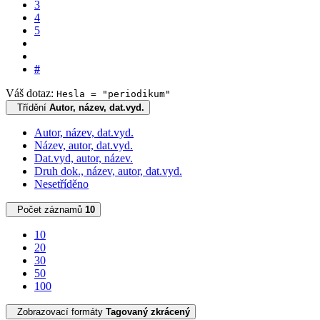
3
4
5
#
Váš dotaz:
Hesla = "periodikum"
Třídění
Autor, název, dat.vyd.
Autor, název, dat.vyd.
Název, autor, dat.vyd.
Dat.vyd, autor, název.
Druh dok., název, autor, dat.vyd.
Nesetříděno
Počet záznamů
10
10
20
30
50
100
Zobrazovací formáty
Tagovaný zkrácený