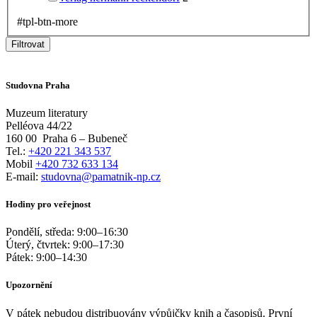
#tpl-btn-more
Filtrovat
Studovna Praha
Muzeum literatury
Pelléova 44/22
160 00
Praha 6 – Bubeneč
Tel.:
+420 221 343 537
Mobil
+420 732 633 134
E-mail:
studovna@pamatnik-np.cz
Hodiny pro veřejnost
Pondělí, středa:
9:00
–
16:30
Úterý, čtvrtek:
9:00
–
17:30
Pátek:
9:00
–
14:30
Upozornění
V pátek nebudou distribuovány výpůjčky knih a časopisů. První