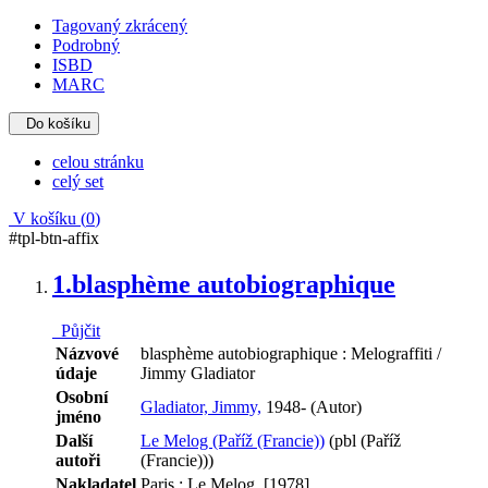
Tagovaný zkrácený
Podrobný
ISBD
MARC
Do košíku
celou stránku
celý set
V košíku (
0
)
#tpl-btn-affix
1.
blasphème autobiographique
Půjčit
Názvové
blasphème autobiographique : Melograffiti /
údaje
Jimmy Gladiator
Osobní
Gladiator, Jimmy,
1948- (Autor)
jméno
Další
Le Melog (Paříž (Francie))
(pbl (Paříž
autoři
(Francie)))
Nakladatel
Paris : Le Melog, [1978]