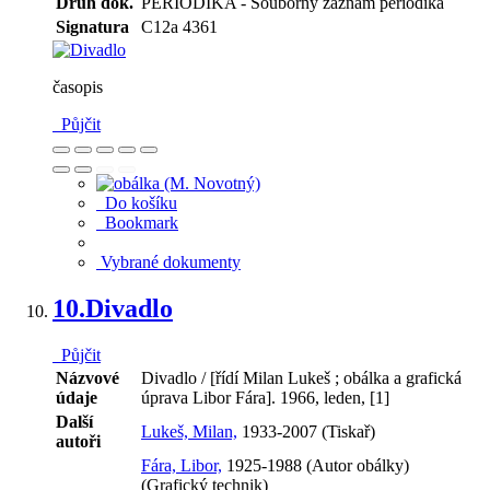
Druh dok.
PERIODIKA - Souborný záznam periodika
Signatura
C12a 4361
časopis
Půjčit
Do košíku
Bookmark
Vybrané dokumenty
10.
Divadlo
Půjčit
Názvové
Divadlo / [řídí Milan Lukeš ; obálka a grafická
údaje
úprava Libor Fára]. 1966, leden, [1]
Další
Lukeš, Milan,
1933-2007 (Tiskař)
autoři
Fára, Libor,
1925-1988 (Autor obálky)
(Grafický technik)