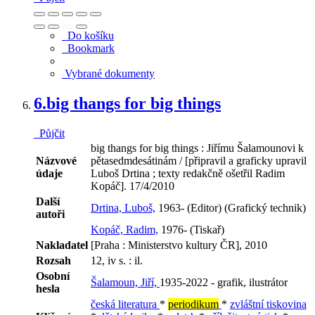
Do košíku
Bookmark
Vybrané dokumenty
6.
big thangs for big things
Půjčit
big thangs for big things : Jiřímu Šalamounovi k
Názvové
pětasedmdesátinám / [připravil a graficky upravil
údaje
Luboš Drtina ; texty redakčně ošetřil Radim
Kopáč]. 17/4/2010
Další
Drtina, Luboš,
1963- (Editor) (Grafický technik)
autoři
Kopáč, Radim,
1976- (Tiskař)
Nakladatel
[Praha : Ministerstvo kultury ČR], 2010
Rozsah
12, iv s. : il.
Osobní
Šalamoun, Jiří,
1935-2022 - grafik, ilustrátor
hesla
česká literatura
*
periodikum
*
zvláštní tiskovina