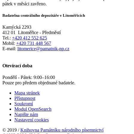
pátek v měsíci zavřeno.
Badatelna centrálního depozitáře v Litoměřicích
Kamýcká 2293
412 01
Litoměřice - Předměstí
Tel.:
+420 412 552 625
Mobil:
+420 731 448 567
E-mail:
litomerice@pamatnik-np.cz
Otevírací doba
Pondělí - Pátek:
9:00
–
16:00
Pouze pro předem objednané badatele.
Mapa stránek
Přístupnost
Soukromí
Modul OpenSearch
Napište nám
Nastavení cookies
© 2019 /
Knihovna Památníku národního písemnictví