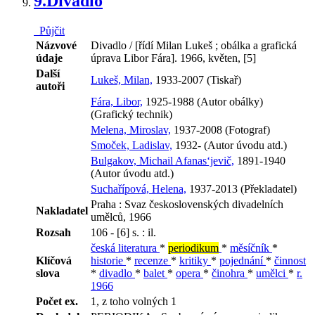
9.
Divadlo
Půjčit
Názvové
Divadlo / [řídí Milan Lukeš ; obálka a grafická
údaje
úprava Libor Fára]. 1966, květen, [5]
Další
Lukeš, Milan,
1933-2007 (Tiskař)
autoři
Fára, Libor,
1925-1988 (Autor obálky)
(Grafický technik)
Melena, Miroslav,
1937-2008 (Fotograf)
Smoček, Ladislav,
1932- (Autor úvodu atd.)
Bulgakov, Michail Afanas‘jevič,
1891-1940
(Autor úvodu atd.)
Suchařípová, Helena,
1937-2013 (Překladatel)
Praha : Svaz československých divadelních
Nakladatel
umělců, 1966
Rozsah
106 - [6] s. : il.
česká literatura
*
periodikum
*
měsíčník
*
Klíčová
historie
*
recenze
*
kritiky
*
pojednání
*
činnost
slova
*
divadlo
*
balet
*
opera
*
činohra
*
umělci
*
r.
1966
Počet ex.
1, z toho volných 1