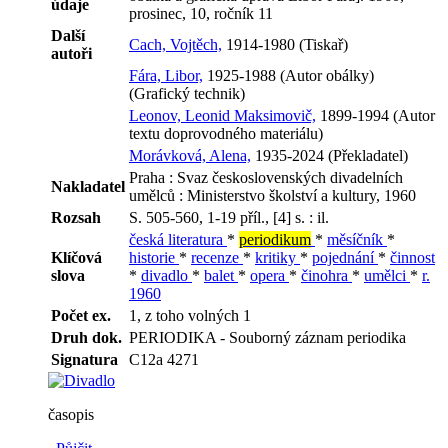
údaje
prosinec, 10, ročník 11
Další
Cach, Vojtěch,
1914-1980 (Tiskař)
autoři
Fára, Libor,
1925-1988 (Autor obálky)
(Grafický technik)
Leonov, Leonid Maksimovič,
1899-1994 (Autor
textu doprovodného materiálu)
Morávková, Alena,
1935-2024 (Překladatel)
Praha : Svaz československých divadelních
Nakladatel
umělců : Ministerstvo školství a kultury, 1960
Rozsah
S. 505-560, 1-19 příl., [4] s. : il.
česká literatura
*
periodikum
*
měsíčník
*
Klíčová
historie
*
recenze
*
kritiky
*
pojednání
*
činnost
slova
*
divadlo
*
balet
*
opera
*
činohra
*
umělci
*
r.
1960
Počet ex.
1, z toho volných 1
Druh dok.
PERIODIKA - Souborný záznam periodika
Signatura
C12a 4271
časopis