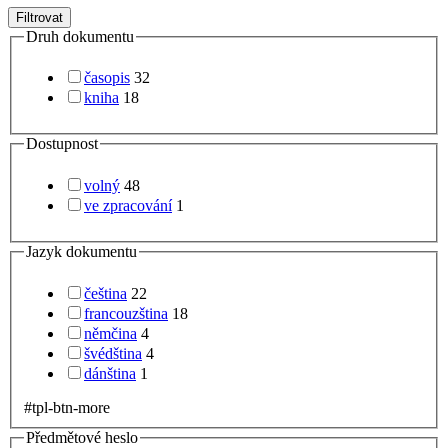
Filtrovat
Druh dokumentu
časopis
32
kniha
18
Dostupnost
volný
48
ve zpracování
1
Jazyk dokumentu
čeština
22
francouzština
18
němčina
4
švédština
4
dánština
1
#tpl-btn-more
Předmětové heslo