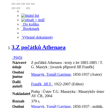
Do košíku
Bookmark
Vybrané dokumenty
3.
Z počátků Athenaea
Půjčit
Názvové
Z počátků Athenaea : texty z let 1883-1885 / T.
údaje
G. Masryk ; [svazek připravil Jiří Franěk]
Osobní
Masaryk, Tomáš Garrigue,
1850-1937 (Autor)
jméno
Další
Franěk, Jiří F.,
1922-2007 (Editor)
autoři
Praha : Ústav T.G. Masaryka : Masarykův ústav
Nakladatel
AV ČR, 2004
Rozsah
379 s.
Osobní
Masaryk, Tomáš Garrigue,
1850-1937 - politik,