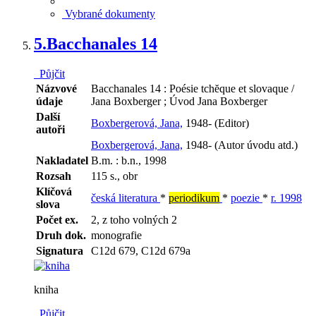
Vybrané dokumenty
5.
Bacchanales 14
Půjčit
Názvové
Bacchanales 14 : Poésie tchĕque et slovaque /
údaje
Jana Boxberger ; Úvod Jana Boxberger
Další
Boxbergerová, Jana,
1948- (Editor)
autoři
Boxbergerová, Jana,
1948- (Autor úvodu atd.)
Nakladatel
B.m. : b.n., 1998
Rozsah
115 s., obr
Klíčová
česká literatura
*
periodikum
*
poezie
*
r. 1998
slova
Počet ex.
2, z toho volných 2
Druh dok.
monografie
Signatura
C12d 679, C12d 679a
kniha
Půjčit