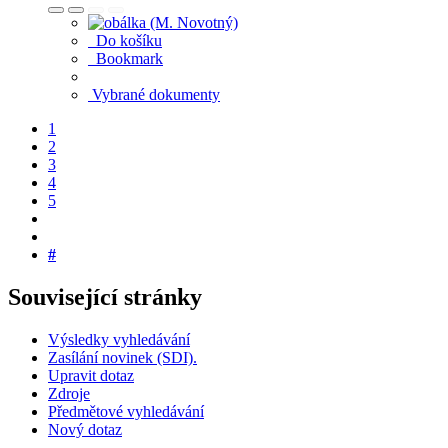
Do košíku
Bookmark
Vybrané dokumenty
1
2
3
4
5
#
Související stránky
Výsledky vyhledávání
Zasílání novinek (SDI).
Upravit dotaz
Zdroje
Předmětové vyhledávání
Nový dotaz