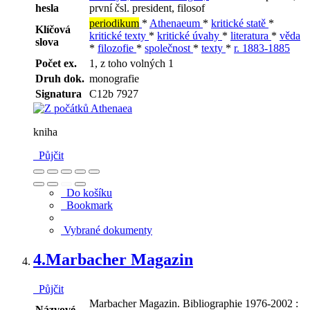
hesla
první čsl. president, filosof
periodikum
*
Athenaeum
*
kritické statě
*
Klíčová
kritické texty
*
kritické úvahy
*
literatura
*
věda
slova
*
filozofie
*
společnost
*
texty
*
r. 1883-1885
Počet ex.
1, z toho volných 1
Druh dok.
monografie
Signatura
C12b 7927
kniha
Půjčit
Do košíku
Bookmark
Vybrané dokumenty
4.
Marbacher Magazin
Půjčit
Marbacher Magazin. Bibliographie 1976-2002 :
Názvové