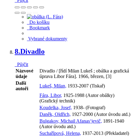
Půjčit
Do košíku
Bookmark
Vybrané dokumenty
8.
Divadlo
Půjčit
Názvové
Divadlo / [řídí Milan Lukeš ; obálka a grafická
údaje
úprava Libor Fára]. 1966, březen, [3]
Další
Lukeš, Milan,
1933-2007 (Tiskař)
autoři
Fára, Libor,
1925-1988 (Autor obálky)
(Grafický technik)
Koudelka, Josef,
1938- (Fotograf)
Daněk, Oldřich,
1927-2000 (Autor úvodu atd.)
Bulgakov, Michail Afanas‘jevič,
1891-1940
(Autor úvodu atd.)
Suchařípová, Helena,
1937-2013 (Překladatel)