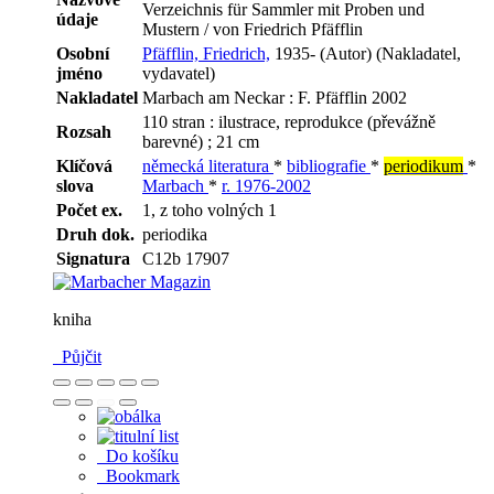
Verzeichnis für Sammler mit Proben und
údaje
Mustern / von Friedrich Pfäfflin
Osobní
Pfäfflin, Friedrich,
1935- (Autor) (Nakladatel,
jméno
vydavatel)
Nakladatel
Marbach am Neckar : F. Pfäfflin 2002
110 stran : ilustrace, reprodukce (převážně
Rozsah
barevné) ; 21 cm
Klíčová
německá literatura
*
bibliografie
*
periodikum
*
slova
Marbach
*
r. 1976-2002
Počet ex.
1, z toho volných 1
Druh dok.
periodika
Signatura
C12b 17907
kniha
Půjčit
Do košíku
Bookmark