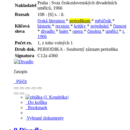
Praha : Svaz československých divadelních
Nakladatel
umělců, 1966
Rozsah
108 - [6] s. : il.
česká literatura
*
periodikum
*
měsíčník
*
Klíčová
historie
*
recenze
*
kritiky
*
pojednání
*
činnost
slova
*
divadlo
*
balet
*
opera
*
činohra
*
umělci
*
r.
1966
Počet ex.
1, z toho volných 1
Druh dok.
PERIODIKA - Souborný záznam periodika
Signatura
C12a 4360
časopis
Půjčit
Do košíku
Bookmark
Vybrané dokumenty