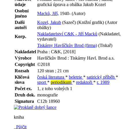
údaje
grafická úprava a obálka Jakub Kozel
Osobní
Macků, Jiří,
1940- (Autor)
jméno
Další
Kozel, Jakub
(Sazeč) (Knižní grafik) (Autor
autoři
obálky)
Nakladatelství C&K - Jiří Macků
(Nakladatel,
Korp.
vydavatel)
Tiskárny Havlíčkův Brod (firma)
(Tiskař)
Nakladatel
Praha : C&K, [2018]
Výrobce
Havlíčkův Brod : Tiskárny Havl. Brod a.s.
Copyright
©2018
Rozsah
120 stran ; 21 cm
Klíčová
česká literatura
*
beletrie
*
satirický příběh
*
slova
sport
*
periodikum
*
redaktoři
*
r. 1989
Počet ex.
1, z toho volných 1
Druh dok.
monografie
Signatura
C12b 18960
kniha
Půjčit