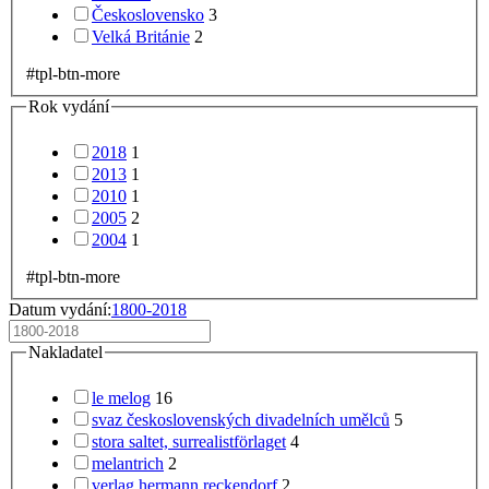
Československo
3
Velká Británie
2
#tpl-btn-more
Rok vydání
2018
1
2013
1
2010
1
2005
2
2004
1
#tpl-btn-more
Datum vydání:
1800-2018
Nakladatel
le melog
16
svaz československých divadelních umělců
5
stora saltet, surrealistförlaget
4
melantrich
2
verlag hermann reckendorf
2