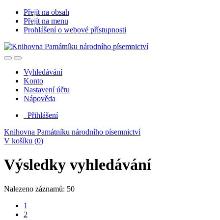
Přejít na obsah
Přejít na menu
Prohlášení o webové přístupnosti
Vyhledávání
Konto
Nastavení účtu
Nápověda
Přihlášení
Knihovna Památníku národního písemnictví
V košíku (
0
)
Výsledky vyhledávání
Nalezeno záznamů: 50
1
2