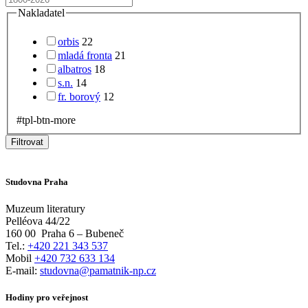
Nakladatel
orbis
22
mladá fronta
21
albatros
18
s.n.
14
fr. borový
12
#tpl-btn-more
Filtrovat
Studovna Praha
Muzeum literatury
Pelléova 44/22
160 00
Praha 6 – Bubeneč
Tel.:
+420 221 343 537
Mobil
+420 732 633 134
E-mail:
studovna@pamatnik-np.cz
Hodiny pro veřejnost