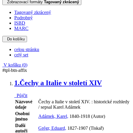
Zobrazovací formáty
Tagovaný zkrácený
Tagovaný zkrácený
Podrobný
ISBD
MARC
Do košíku
celou stránku
celý set
V košíku (
0
)
#tpl-btn-affix
1.
Čechy a Italie v století XIV
Půjčit
Názvové
Čechy a Italie v století XIV. : historické rozhledy
údaje
/ sepsal Karel Adámek
Osobní
Adámek, Karel,
1840-1918 (Autor)
jméno
Další
Grégr, Eduard,
1827-1907 (Tiskař)
autoři