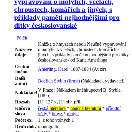
vypravování o motýlích, včelách,
chroustech, komářích a jiných, s
příklady paměti nejhodnějšími pro
dítky českoslovanské
Půjčit
Knížka o hmyzech neboli Naučné vypravování
Názvové
o motýlích, včelách, chroustech, komářích a
údaje
jiných, s příklady paměti nejhodnějšími pro dítky
českoslovanské / od Karla Amerlinga
Osobní
Amerling, Karel,
1807-1884 (Autor)
jméno
Další
Bedřich Stýblo (firma)
(Nakladatel, vydavatel)
autoři
V Praze : Nákladem kněhkupectví B. Stýbla,
Nakladatel
[1865]
Rozsah
[1], 127 s., [1] obr. příl.
Klíčová
česká
literatura
*
naučná literatura
*
přírodní
slova
vědy
*
hmyz
*
motýli
Počet ex.
1, z toho volných 1
Druh dok.
monografie