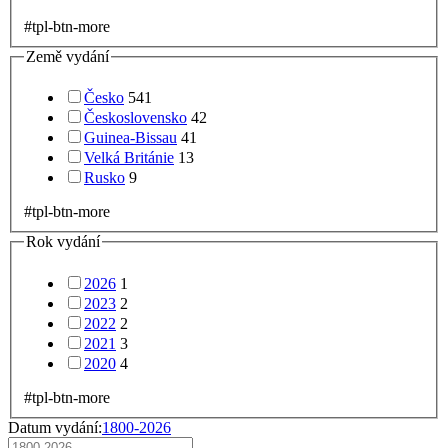
#tpl-btn-more
Země vydání
Česko
541
Československo
42
Guinea-Bissau
41
Velká Británie
13
Rusko
9
#tpl-btn-more
Rok vydání
2026
1
2023
2
2022
2
2021
3
2020
4
#tpl-btn-more
Datum vydání:
1800-2026