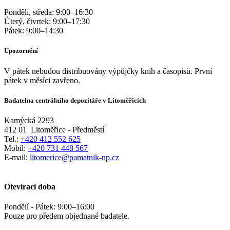
Pondělí, středa:
9:00
–
16:30
Úterý, čtvrtek:
9:00
–
17:30
Pátek:
9:00
–
14:30
Upozornění
V pátek nebudou distribuovány výpůjčky knih a časopisů. První
pátek v měsíci zavřeno.
Badatelna centrálního depozitáře v Litoměřicích
Kamýcká 2293
412 01
Litoměřice - Předměstí
Tel.:
+420 412 552 625
Mobil:
+420 731 448 567
E-mail:
litomerice@pamatnik-np.cz
Otevírací doba
Pondělí - Pátek:
9:00
–
16:00
Pouze pro předem objednané badatele.