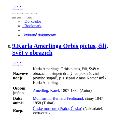
Půjčit
Do košíku
Bookmark
Vybrané dokumenty
9.
Karla Amerlinga Orbis pictus, čili,
Svět v obrazích
Půjčit
Karla Amerlinga Orbis pictus, čili, Svět v
Názvové
obrazích : : stupeň druhý, co pokračování
údaje
prvního stupně, jejž sepsal Amos Komenský /
Karla Amerlinga
Osobní
Amerling, Karel,
1807-1884 (Autor)
jméno
Další
Mohrmann, Bernard Ferdinand,
činný 1847-
autoři
1858 (Tiskař)
České museum (Praha, Česko)
(Nakladatel,
Korp.
vydavatel)