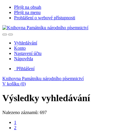
Přejít na obsah
Přejít na menu
Prohlášení o webové přístupnosti
Vyhledávání
Konto
Nastavení účtu
Nápověda
Přihlášení
Knihovna Památníku národního písemnictví
V košíku (
0
)
Výsledky vyhledávání
Nalezeno záznamů: 697
1
2