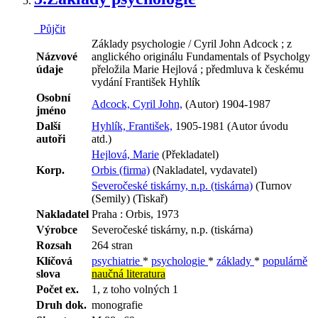
Půjčit
Základy psychologie / Cyril John Adcock ; z
Názvové
anglického originálu Fundamentals of Psycholgy
údaje
přeložila Marie Hejlová ; předmluva k českému
vydání František Hyhlík
Osobní
Adcock, Cyril John,
(Autor) 1904-1987
jméno
Další
Hyhlík, František,
1905-1981 (Autor úvodu
autoři
atd.)
Hejlová, Marie
(Překladatel)
Korp.
Orbis (firma)
(Nakladatel, vydavatel)
Severočeské tiskárny, n.p. (tiskárna)
(Turnov
(Semily) (Tiskař)
Nakladatel
Praha : Orbis, 1973
Výrobce
Severočeské tiskárny, n.p. (tiskárna)
Rozsah
264 stran
Klíčová
psychiatrie
*
psychologie
*
základy
*
populárně
slova
naučná literatura
Počet ex.
1, z toho volných 1
Druh dok.
monografie