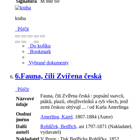
Signatura
M 88e 69
kniha
Půjčit
Do košíku
Bookmark
Vybrané dokumenty
6.
Fauna, čili Zvířena česká
Půjčit
Fauna, čili Zvířena česká : popsání ssavců,
Názvové
ptáků, plazů, obojživelníků a ryb všech, jenž
údaje
zemi českou obývají ... / od Karla Amerlinga
Osobní
Amerling, Karel,
1807-1884 (Autor)
jméno
Další
Rohlíček, Bedřich,
asi 1797-1871 (Nakladatel,
autoři
vydavatel)
Nakladatel
V Praze : Tisk Bedřicha Rohlíčka, 1852