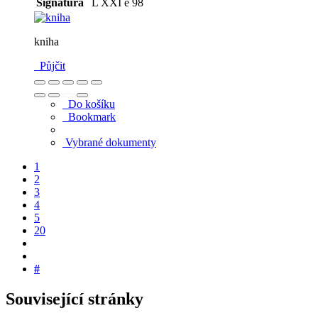
Signatura
L XXI e 98
kniha
Půjčit
Do košíku
Bookmark
Vybrané dokumenty
1
2
3
4
5
20
#
Související stránky