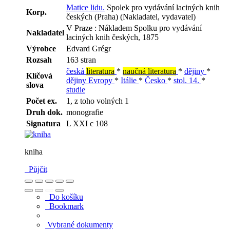
Matice lidu.
Spolek pro vydávání laciných knih
Korp.
českých (Praha) (Nakladatel, vydavatel)
V Praze : Nákladem Spolku pro vydávání
Nakladatel
laciných knih českých, 1875
Výrobce
Edvard Grégr
Rozsah
163 stran
česká
literatura
*
naučná literatura
*
dějiny
*
Klíčová
dějiny Evropy
*
Itálie
*
Česko
*
stol. 14.
*
slova
studie
Počet ex.
1, z toho volných 1
Druh dok.
monografie
Signatura
L XXI c 108
kniha
Půjčit
Do košíku
Bookmark
Vybrané dokumenty