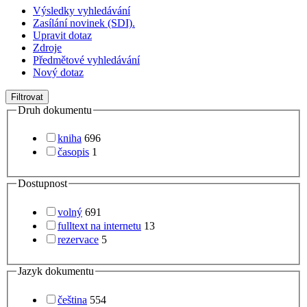
Výsledky vyhledávání
Zasílání novinek (SDI).
Upravit dotaz
Zdroje
Předmětové vyhledávání
Nový dotaz
Filtrovat
Druh dokumentu
kniha
696
časopis
1
Dostupnost
volný
691
fulltext na internetu
13
rezervace
5
Jazyk dokumentu
čeština
554