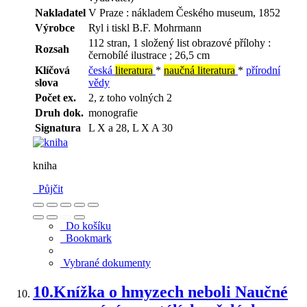
Nakladatel
V Praze : nákladem Českého museum, 1852
Výrobce
Ryl i tiskl B.F. Mohrmann
112 stran, 1 složený list obrazové přílohy :
Rozsah
černobílé ilustrace ; 26,5 cm
Klíčová
česká
literatura
*
naučná literatura
*
přírodní
slova
vědy
Počet ex.
2, z toho volných 2
Druh dok.
monografie
Signatura
L X a 28, L X A 30
kniha
Půjčit
Do košíku
Bookmark
Vybrané dokumenty
10.
Knížka o hmyzech neboli Naučné