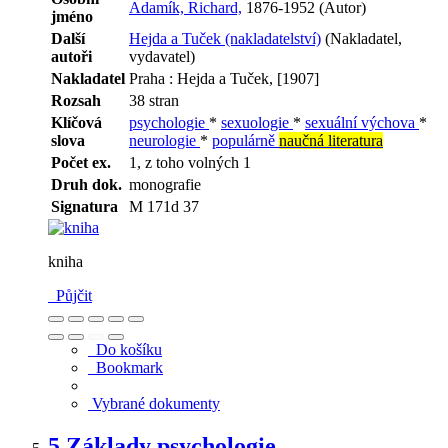
Adamík, Richard,
1876-1952 (Autor)
jméno
Další
Hejda a Tuček (nakladatelství)
(Nakladatel,
autoři
vydavatel)
Nakladatel
Praha : Hejda a Tuček, [1907]
Rozsah
38 stran
Klíčová
psychologie
*
sexuologie
*
sexuální výchova
*
slova
neurologie
*
populárně
naučná literatura
Počet ex.
1, z toho volných 1
Druh dok.
monografie
Signatura
M 171d 37
kniha
Půjčit
Do košíku
Bookmark
Vybrané dokumenty
5.
Základy psychologie