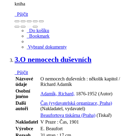
kniha
Půjčit
Do košíku
Bookmark
Vybrané dokumenty
3.
O nemocech duševních
Půjčit
Názvové
O nemocech duševních : několik kapitol /
údaje
Richard Adamík
Osobní
Adamík, Richard,
1876-1952 (Autor)
jméno
Další
Čas (vydavatelská organizace, Praha)
autoři
(Nakladatel, vydavatel)
Beaufortova tiskárna (Praha)
(Tiskař)
Nakladatel
V Praze : Čas, 1901
Výrobce
E. Beaufort
Rozsah
31 stran ; 17 cm