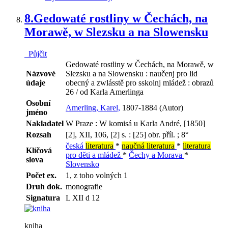
8.
Gedowaté rostliny w Čechách, na
Morawě, w Slezsku a na Slowensku
Půjčit
Gedowaté rostliny w Čechách, na Morawě, w
Názvové
Slezsku a na Slowensku : naučenj pro lid
údaje
obecný a zwlásstě pro sskolnj mládež : obrazů
26 / od Karla Amerlinga
Osobní
Amerling, Karel,
1807-1884 (Autor)
jméno
Nakladatel
W Praze : W komisá u Karla André, [1850]
Rozsah
[2], XII, 106, [2] s. : [25] obr. příl. ; 8°
česká
literatura
*
naučná literatura
*
literatura
Klíčová
pro děti a mládež
*
Čechy a Morava
*
slova
Slovensko
Počet ex.
1, z toho volných 1
Druh dok.
monografie
Signatura
L XII d 12
kniha