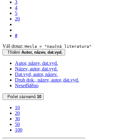
3
4
5
20
#
Váš dotaz:
Hesla = "naučná literatura"
Třídění
Autor, název, dat.vyd.
Autor, název, dat.vyd.
Název, autor, dat.vyd.
Dat.vyd, autor, název.
Druh dok., název, autor, dat.vyd.
Nesetříděno
Počet záznamů
10
10
20
30
50
100