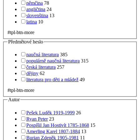
němčina
78
angličtina
24
slovenština
13
latina
10
#tpl-btn-more
Předmětové heslo
naučná literatura
385
populárně naučná literatura
315
česká literatura
257
dějiny
62
literatura pro děti a mládež
49
#tpl-btn-more
Autor
Pešek Luděk 1919-1999
26
Ryan Peter
23
Pospíšil Jan Hostivít 1785-1868
15
Amerling Karel 1807-1884
13
Burian Zdeněk 1905-1981
11