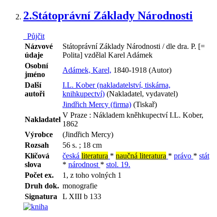
2.
Státoprávní Základy Národnosti
Půjčit
Názvové
Státoprávní Základy Národnosti / dle dra. P. [=
údaje
Polita] vzdělal Karel Adámek
Osobní
Adámek, Karel,
1840-1918 (Autor)
jméno
Další
I.L. Kober (nakladatelství, tiskárna,
autoři
knihkupectví)
(Nakladatel, vydavatel)
Jindřich Mercy (firma)
(Tiskař)
V Praze : Nákladem kněhkupectví I.L. Kober,
Nakladatel
1862
Výrobce
(Jindřich Mercy)
Rozsah
56 s. ; 18 cm
Klíčová
česká
literatura
*
naučná literatura
*
právo
*
stát
slova
*
národnost
*
stol. 19.
Počet ex.
1, z toho volných 1
Druh dok.
monografie
Signatura
L XIII b 133