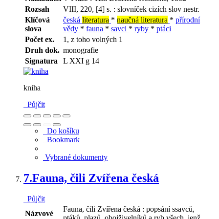
Rozsah
VIII, 220, [4] s. : slovníček cizích slov nestr.
Klíčová
česká
literatura
*
naučná literatura
*
přírodní
slova
vědy
*
fauna
*
savci
*
ryby
*
ptáci
Počet ex.
1, z toho volných 1
Druh dok.
monografie
Signatura
L XXI g 14
kniha
Půjčit
Do košíku
Bookmark
Vybrané dokumenty
7.
Fauna, čili Zvířena česká
Půjčit
Fauna, čili Zvířena česká : popsání ssavců,
Názvové
ptáků, plazů, obojživelníků a ryb všech, jenž