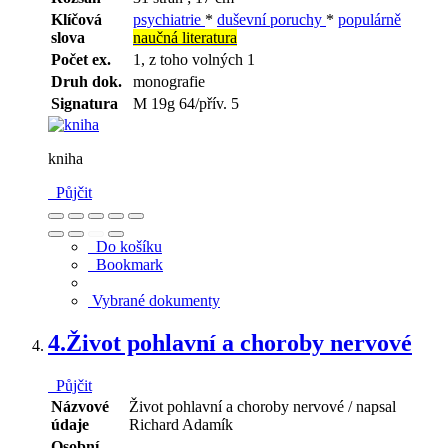
Klíčová
psychiatrie
*
duševní poruchy
*
populárně
slova
naučná literatura
Počet ex.
1, z toho volných 1
Druh dok.
monografie
Signatura
M 19g 64/přív. 5
kniha
Půjčit
Do košíku
Bookmark
Vybrané dokumenty
4.
Život pohlavní a choroby nervové
Půjčit
Názvové
Život pohlavní a choroby nervové / napsal
údaje
Richard Adamík
Osobní