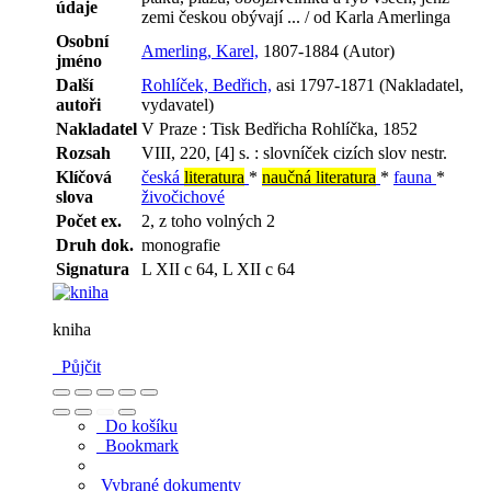
údaje
zemi českou obývají ... / od Karla Amerlinga
Osobní
Amerling, Karel,
1807-1884 (Autor)
jméno
Další
Rohlíček, Bedřich,
asi 1797-1871 (Nakladatel,
autoři
vydavatel)
Nakladatel
V Praze : Tisk Bedřicha Rohlíčka, 1852
Rozsah
VIII, 220, [4] s. : slovníček cizích slov nestr.
Klíčová
česká
literatura
*
naučná literatura
*
fauna
*
slova
živočichové
Počet ex.
2, z toho volných 2
Druh dok.
monografie
Signatura
L XII c 64, L XII c 64
kniha
Půjčit
Do košíku
Bookmark
Vybrané dokumenty