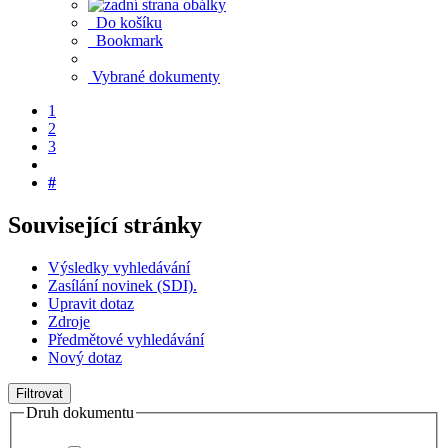
Do košíku
Bookmark
Vybrané dokumenty
1
2
3
#
Související stránky
Výsledky vyhledávání
Zasílání novinek (SDI).
Upravit dotaz
Zdroje
Předmětové vyhledávání
Nový dotaz
Filtrovat
Druh dokumentu