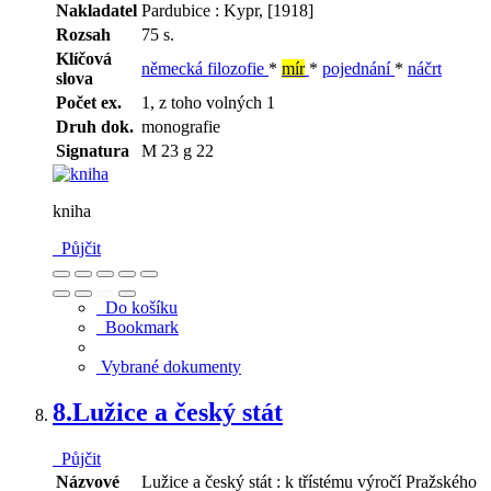
Nakladatel
Pardubice : Kypr, [1918]
Rozsah
75 s.
Klíčová
německá filozofie
*
mír
*
pojednání
*
náčrt
slova
Počet ex.
1, z toho volných 1
Druh dok.
monografie
Signatura
M 23 g 22
kniha
Půjčit
Do košíku
Bookmark
Vybrané dokumenty
8.
Lužice a český stát
Půjčit
Názvové
Lužice a český stát : k třístému výročí Pražského