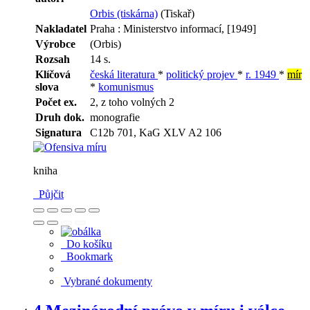
Orbis (tiskárna)
(Tiskař)
Nakladatel
Praha : Ministerstvo informací, [1949]
Výrobce
(Orbis)
Rozsah
14 s.
Klíčová
česká literatura
*
politický projev
*
r. 1949
*
mír
slova
*
komunismus
Počet ex.
2, z toho volných 2
Druh dok.
monografie
Signatura
C12b 701, KaG XLV A2 106
kniha
Půjčit
Do košíku
Bookmark
Vybrané dokumenty