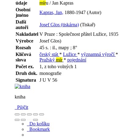
údaje
mír
u / Jan Kapras
Osobní
Kapras, Jan,
1880-1947 (Autor)
jméno
Další
Josef Glos (tiskárna)
(Tiskař)
autoři
Nakladatel
V Praze : Společnost přátel Lužice, 1935
Výrobce
Josef Glos)
Rozsah
45 s. : il., mapy ; 8°
Klíčová
český stát
*
Lužice
*
významná výročí
*
slova
Pražský
mír
*
pojednání
Počet ex.
1, z toho volných 1
Druh dok.
monografie
Signatura
J U V 56
kniha
Půjčit
Do košíku
Bookmark