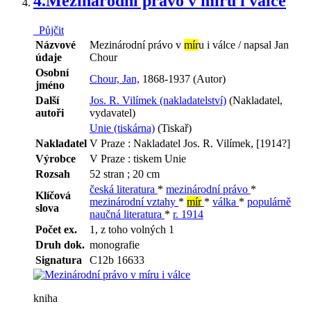
4.
Mezinárodní právo v míru i válce
Půjčit
Názvové
Mezinárodní právo v
mír
u i válce / napsal Jan
údaje
Chour
Osobní
Chour, Jan,
1868-1937 (Autor)
jméno
Další
Jos. R. Vilímek (nakladatelství)
(Nakladatel,
autoři
vydavatel)
Unie (tiskárna)
(Tiskař)
Nakladatel
V Praze : Nakladatel Jos. R. Vilímek, [1914?]
Výrobce
V Praze : tiskem Unie
Rozsah
52 stran ; 20 cm
česká literatura
*
mezinárodní právo
*
Klíčová
mezinárodní vztahy
*
mír
*
válka
*
populárně
slova
naučná literatura
*
r. 1914
Počet ex.
1, z toho volných 1
Druh dok.
monografie
Signatura
C12b 16633
kniha