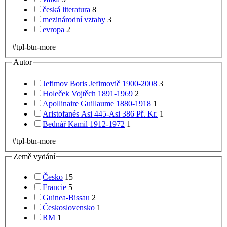
česká literatura
8
mezinárodní vztahy
3
evropa
2
#tpl-btn-more
Autor
Jefimov Boris Jefimovič 1900-2008
3
Holeček Vojtěch 1891-1969
2
Apollinaire Guillaume 1880-1918
1
Aristofanés Asi 445-Asi 386 Př. Kr.
1
Bednář Kamil 1912-1972
1
#tpl-btn-more
Země vydání
Česko
15
Francie
5
Guinea-Bissau
2
Československo
1
RM
1