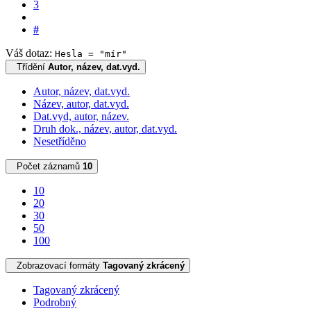
3
#
Váš dotaz:
Hesla = "mír"
Třídění
Autor, název, dat.vyd.
Autor, název, dat.vyd.
Název, autor, dat.vyd.
Dat.vyd, autor, název.
Druh dok., název, autor, dat.vyd.
Nesetříděno
Počet záznamů
10
10
20
30
50
100
Zobrazovací formáty
Tagovaný zkrácený
Tagovaný zkrácený
Podrobný