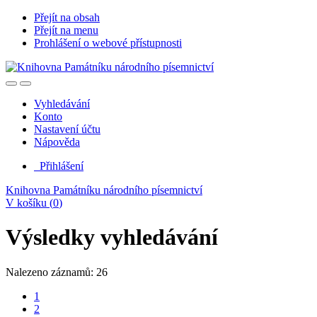
Přejít na obsah
Přejít na menu
Prohlášení o webové přístupnosti
Vyhledávání
Konto
Nastavení účtu
Nápověda
Přihlášení
Knihovna Památníku národního písemnictví
V košíku (
0
)
Výsledky vyhledávání
Nalezeno záznamů: 26
1
2