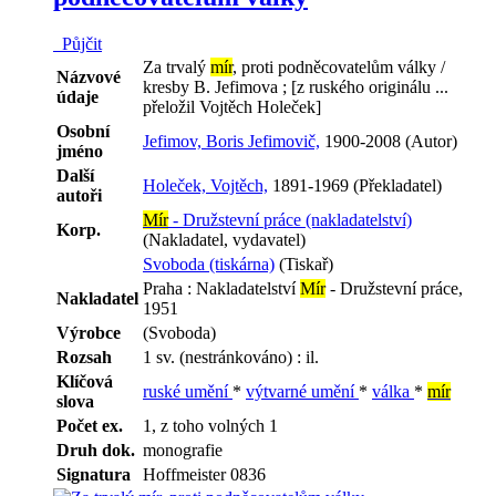
Půjčit
Za trvalý
mír
, proti podněcovatelům války /
Názvové
kresby B. Jefimova ; [z ruského originálu ...
údaje
přeložil Vojtěch Holeček]
Osobní
Jefimov, Boris Jefimovič,
1900-2008 (Autor)
jméno
Další
Holeček, Vojtěch,
1891-1969 (Překladatel)
autoři
Mír
- Družstevní práce (nakladatelství)
Korp.
(Nakladatel, vydavatel)
Svoboda (tiskárna)
(Tiskař)
Praha : Nakladatelství
Mír
- Družstevní práce,
Nakladatel
1951
Výrobce
(Svoboda)
Rozsah
1 sv. (nestránkováno) : il.
Klíčová
ruské umění
*
výtvarné umění
*
válka
*
mír
slova
Počet ex.
1, z toho volných 1
Druh dok.
monografie
Signatura
Hoffmeister 0836