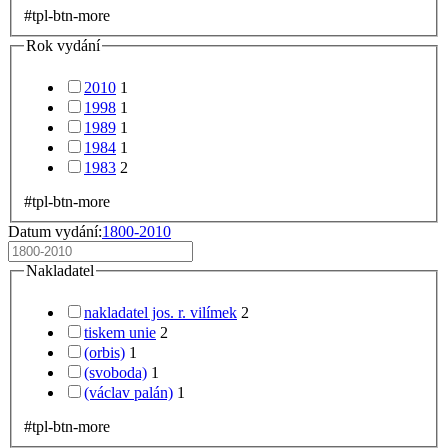
#tpl-btn-more
Rok vydání
2010
1
1998
1
1989
1
1984
1
1983
2
#tpl-btn-more
Datum vydání:
1800-2010
Nakladatel
nakladatel jos. r. vilímek
2
tiskem unie
2
(orbis)
1
(svoboda)
1
(václav palán)
1
#tpl-btn-more