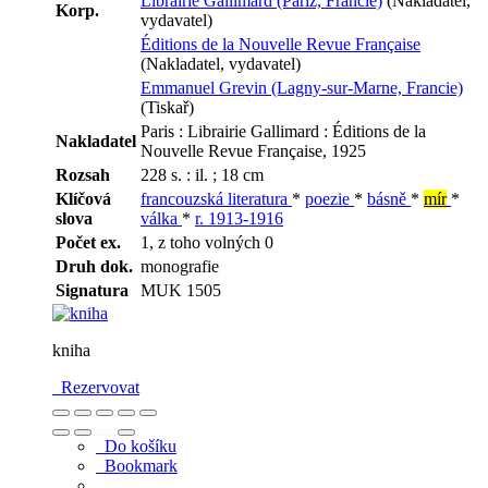
Librairie Gallimard (Paříž, Francie)
(Nakladatel,
Korp.
vydavatel)
Éditions de la Nouvelle Revue Française
(Nakladatel, vydavatel)
Emmanuel Grevin (Lagny-sur-Marne, Francie)
(Tiskař)
Paris : Librairie Gallimard : Éditions de la
Nakladatel
Nouvelle Revue Française, 1925
Rozsah
228 s. : il. ; 18 cm
Klíčová
francouzská literatura
*
poezie
*
básně
*
mír
*
slova
válka
*
r. 1913-1916
Počet ex.
1, z toho volných 0
Druh dok.
monografie
Signatura
MUK 1505
kniha
Rezervovat
Do košíku
Bookmark