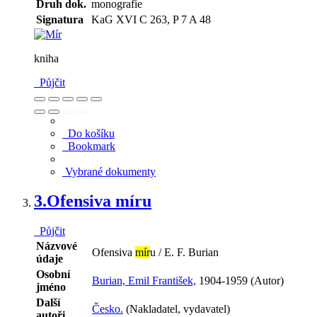
Druh dok.
monografie
Signatura
KaG XVI C 263, P 7 A 48
kniha
Půjčit
Do košíku
Bookmark
Vybrané dokumenty
3.
Ofensiva míru
Půjčit
Názvové
Ofensiva
mír
u / E. F. Burian
údaje
Osobní
Burian, Emil František,
1904-1959 (Autor)
jméno
Další
Česko.
(Nakladatel, vydavatel)
autoři