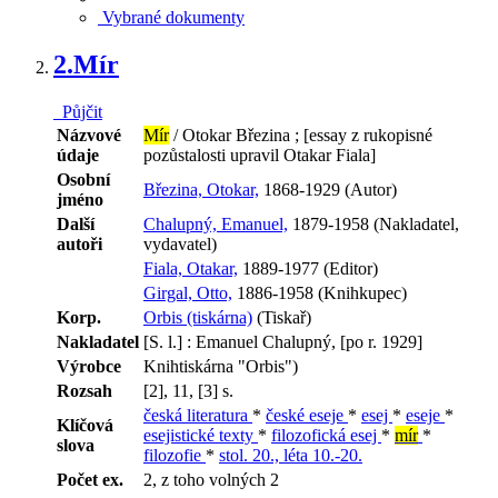
Vybrané dokumenty
2.
Mír
Půjčit
Názvové
Mír
/ Otokar Březina ; [essay z rukopisné
údaje
pozůstalosti upravil Otakar Fiala]
Osobní
Březina, Otokar,
1868-1929 (Autor)
jméno
Další
Chalupný, Emanuel,
1879-1958 (Nakladatel,
autoři
vydavatel)
Fiala, Otakar,
1889-1977 (Editor)
Girgal, Otto,
1886-1958 (Knihkupec)
Korp.
Orbis (tiskárna)
(Tiskař)
Nakladatel
[S. l.] : Emanuel Chalupný, [po r. 1929]
Výrobce
Knihtiskárna "Orbis")
Rozsah
[2], 11, [3] s.
česká literatura
*
české eseje
*
esej
*
eseje
*
Klíčová
esejistické texty
*
filozofická esej
*
mír
*
slova
filozofie
*
stol. 20., léta 10.-20.
Počet ex.
2, z toho volných 2