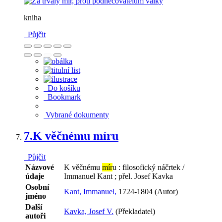
kniha
Půjčit
Do košíku
Bookmark
Vybrané dokumenty
7.
K věčnému míru
Půjčit
Názvové
K věčnému
mír
u : filosofický náčrtek /
údaje
Immanuel Kant ; přel. Josef Kavka
Osobní
Kant, Immanuel,
1724-1804 (Autor)
jméno
Další
Kavka, Josef V.
(Překladatel)
autoři