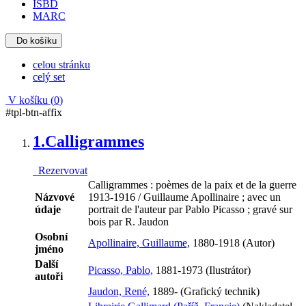
ISBD
MARC
Do košíku
celou stránku
celý set
V košíku (
0
)
#tpl-btn-affix
1.
Calligrammes
Rezervovat
Calligrammes : poèmes de la paix et de la guerre
Názvové
1913-1916 / Guillaume Apollinaire ; avec un
údaje
portrait de l'auteur par Pablo Picasso ; gravé sur
bois par R. Jaudon
Osobní
Apollinaire, Guillaume,
1880-1918 (Autor)
jméno
Další
Picasso, Pablo,
1881-1973 (Ilustrátor)
autoři
Jaudon, René,
1889- (Grafický technik)