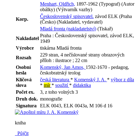
Menhart, Oldřich,
1897-1962 (Typograf) (Autor
obálky) (Výtvarník vazby)
Československý spisovatel.
závod ELK (Praha
Korp.
(Česko) (Nakladatel, vydavatel)
Mladá fronta (nakladatelství)
(Tiskař)
Praha : Československý spisovatel, závod ELK,
Nakladatel
1949
Výrobce
tiskárna Mladá fronta
229 stran, 4 nečíslované strany obrazových
Rozsah
příloh : ilustrace ; 22 cm
Osobní
Komenský, Jan Amos,
1592-1670 - pedagog,
hesla
českobratrský teolog
Klíčová
česká literatura
*
Komenský J. A.
*
výbor z díla
slova
*
mír
*
soužití
*
didaktika
Počet ex.
3, z toho volných 3
Druh dok.
monografie
Signatura
ELK 0043, ELK 0043a, M 106 d 16
kniha
Půjčit