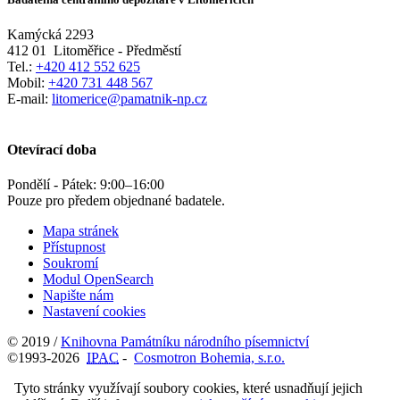
Kamýcká 2293
412 01
Litoměřice - Předměstí
Tel.:
+420 412 552 625
Mobil:
+420 731 448 567
E-mail:
litomerice@pamatnik-np.cz
Otevírací doba
Pondělí - Pátek:
9:00
–
16:00
Pouze pro předem objednané badatele.
Mapa stránek
Přístupnost
Soukromí
Modul OpenSearch
Napište nám
Nastavení cookies
© 2019 /
Knihovna Památníku národního písemnictví
©1993-2026
IPAC
-
Cosmotron Bohemia, s.r.o.
Tyto stránky využívají soubory cookies, které usnadňují jejich