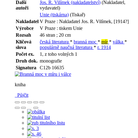
Další
Jos. R. Vilímek (nakladatelství)
(Nakladatel,
autoři
vydavatel)
Unie (tiskárna)
(Tiskař)
Nakladatel
V Praze : Nakladatel Jos. R. Vilímek, [1914?]
Výrobce
V Praze : tiskem Unie
Rozsah
46 stran ; 20 cm
Klíčová
česká literatura
*
branná moc
*
mír
*
válka
*
slova
populárně naučná literatura
*
r. 1914
Počet ex.
1, z toho volných 1
Druh dok.
monografie
Signatura
C12b 16635
kniha
Půjčit