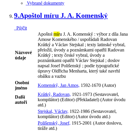
Vybrané dokumenty
9.
Apoštol míru J. A. Komenský
Půjčit
Apoštol
mír
u J. A. Komenský : výbor z díla Jana
Amose Komenského / uspořádali Radovan
Krátký a Václav Stejskal ; texty latinské vybral,
přeložil, úvody a poznámkami opatřil Radovan
Názvové
Krátký ; texty české vybral, úvody a
údaje
poznámkami opatřil Václav Stejskal ; doslov
napsal Josef Polišenský ; podle typografické
úpravy Oldřicha Menharta, který také navrhl
obálku a vazbu
Osobní
Komenský, Jan Amos,
1592-1670 (Autor)
jméno
Krátký, Radovan,
1921-1973 (Sestavovatel,
Další
kompilátor) (Editor) (Překladatel) (Autor úvodu
autoři
atd.)
Stejskal, Václav,
1922-1986 (Sestavovatel,
kompilátor) (Editor) (Autor úvodu atd.)
Polišenský, Josef,
1915-2001 (Autor doslovu,
tiráže atd.)