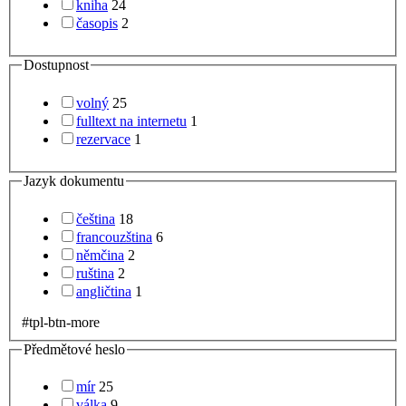
kniha
24
časopis
2
Dostupnost
volný
25
fulltext na internetu
1
rezervace
1
Jazyk dokumentu
čeština
18
francouzština
6
němčina
2
ruština
2
angličtina
1
#tpl-btn-more
Předmětové heslo
mír
25
válka
9