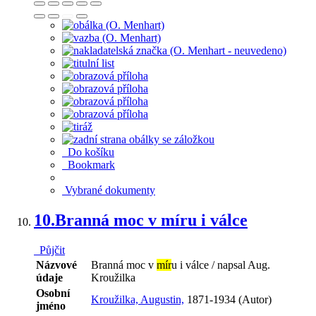
Do košíku
Bookmark
Vybrané dokumenty
10.
Branná moc v míru i válce
Půjčit
Názvové
Branná moc v
mír
u i válce / napsal Aug.
údaje
Kroužilka
Osobní
Kroužilka, Augustin,
1871-1934 (Autor)
jméno