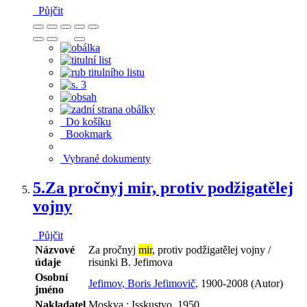
Půjčit
Do košíku
Bookmark
Vybrané dokumenty
5.
Za pročnyj mir, protiv podžigatělej
vojny
Půjčit
Názvové
Za pročnyj
mir
, protiv podžigatělej vojny /
údaje
risunki B. Jefimova
Osobní
Jefimov, Boris Jefimovič,
1900-2008 (Autor)
jméno
Nakladatel
Moskva : Isskustvo, 1950