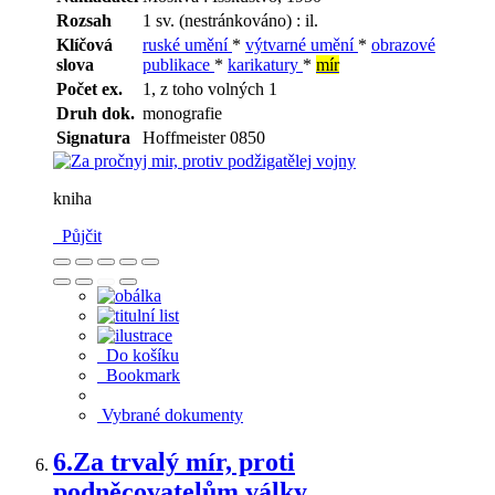
Rozsah
1 sv. (nestránkováno) : il.
Klíčová
ruské umění
*
výtvarné umění
*
obrazové
slova
publikace
*
karikatury
*
mír
Počet ex.
1, z toho volných 1
Druh dok.
monografie
Signatura
Hoffmeister 0850
kniha
Půjčit
Do košíku
Bookmark
Vybrané dokumenty
6.
Za trvalý mír, proti
podněcovatelům války