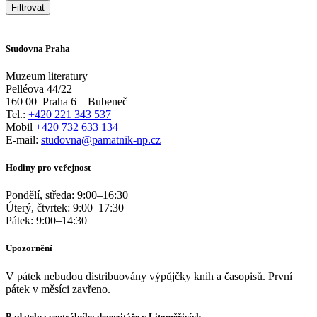
Filtrovat
Studovna Praha
Muzeum literatury
Pelléova 44/22
160 00
Praha 6 – Bubeneč
Tel.:
+420 221 343 537
Mobil
+420 732 633 134
E-mail:
studovna@pamatnik-np.cz
Hodiny pro veřejnost
Pondělí, středa:
9:00
–
16:30
Úterý, čtvrtek:
9:00
–
17:30
Pátek:
9:00
–
14:30
Upozornění
V pátek nebudou distribuovány výpůjčky knih a časopisů. První
pátek v měsíci zavřeno.
Badatelna centrálního depozitáře v Litoměřicích