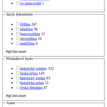
ve zpracování
1
Jazyk dokumentu
čeština
267
němčina
36
francouzština
12
slovenština
10
angličtina
4
#tpl-btn-more
Předmětové heslo
historické romány
332
česká próza
143
historický román
83
historická próza
51
česká literatura
47
#tpl-btn-more
Autor