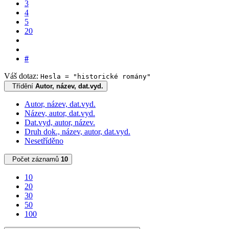
3
4
5
20
#
Váš dotaz:
Hesla = "historické romány"
Třídění
Autor, název, dat.vyd.
Autor, název, dat.vyd.
Název, autor, dat.vyd.
Dat.vyd, autor, název.
Druh dok., název, autor, dat.vyd.
Nesetříděno
Počet záznamů
10
10
20
30
50
100