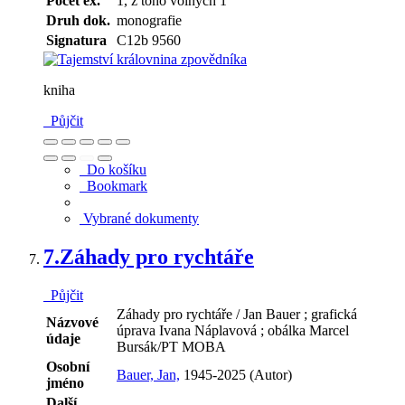
Počet ex.
1, z toho volných 1
Druh dok.
monografie
Signatura
C12b 9560
kniha
Půjčit
Do košíku
Bookmark
Vybrané dokumenty
7.
Záhady pro rychtáře
Půjčit
Záhady pro rychtáře / Jan Bauer ; grafická
Názvové
úprava Ivana Náplavová ; obálka Marcel
údaje
Bursák/PT MOBA
Osobní
Bauer, Jan,
1945-2025 (Autor)
jméno
Další