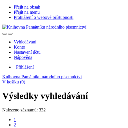
Přejít na obsah
Přejít na menu
Prohlášení o webové přístupnosti
Vyhledávání
Konto
Nastavení účtu
Nápověda
Přihlášení
Knihovna Památníku národního písemnictví
V košíku (
0
)
Výsledky vyhledávání
Nalezeno záznamů: 332
1
2