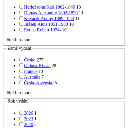
Herloßsohn Karl 1802-1849
13
Dumas Alexandre 1802-1870
11
Kováčik Andrej 1889-1953
11
Jirásek Alois 1851-1930
10
Rytina Robert 1974-
10
#tpl-btn-more
Země vydání
Česko
277
Guinea-Bissau
28
Francie
13
Austrálie
7
Československo
5
#tpl-btn-more
Rok vydání
2026
1
2023
1
2020
2