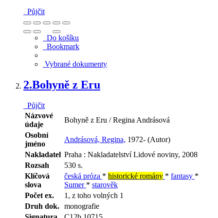
Půjčit
Do košíku
Bookmark
Vybrané dokumenty
2.
Bohyně z Eru
Půjčit
Názvové
Bohyně z Eru / Regina Andrásová
údaje
Osobní
Andrásová, Regina,
1972- (Autor)
jméno
Nakladatel
Praha : Nakladatelství Lidové noviny, 2008
Rozsah
530 s.
Klíčová
česká próza
*
historické romány
*
fantasy
*
slova
Sumer
*
starověk
Počet ex.
1, z toho volných 1
Druh dok.
monografie
Signatura
C12b 10715