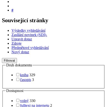
#
Související stránky
Výsledky vyhledávání
Zasílání novinek (SDI).
Upravit dotaz
Zdroje
Předmětové vyhledávání
Nový dotaz
Filtrovat
Druh dokumentu
kniha
329
časopis
3
Dostupnost
volný
330
fulltext na internetu
2