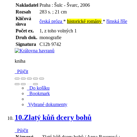
Nakladatel
Praha : Šulc - Švarc, 2006
Rozsah
283 s. ; 21 cm
Klíčová
česká próza
*
historické romány
*
římská říše
slova
Počet ex.
1, z toho volných 1
Druh dok.
monografie
Signatura
C12b 9742
kniha
Půjčit
Do košíku
Bookmark
Vybrané dokumenty
10.
Zlatý kůň dcery bohů
Půjčit
Názvové
Zlatý kůň dcery bohů / Anna Bauerová ;