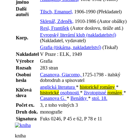
jméno
Další
Tilsch, Emanuel,
1906-1990 (Překladatel)
autoři
Sklenář, Zdeněk,
1910-1986 (Autor obálky)
Resl, František
(Autor doslovu, tiráže atd.)
Evropský literární klub (nakladatelství)
Korp.
(Nakladatel, vydavatel)
Grafia (tiskárna, nakladatelství)
(Tiskař)
Nakladatel
V Praze : ELK, 1949
Výrobce
Grafia
Rozsah
283 stran
Osobní
Casanova, Giacomo,
1725-1798 - italský
hesla
dobrodruh a spisovatel
anglická literatura
*
historické romány
*
Klíčová
historické
osobnosti
*
životopisné
romány
*
slova
Casanova G.
*
Benátky
*
stol. 18.
Počet ex.
3, z toho volných 3
Druh dok.
monografie
Signatura
Fuks 0246, P 45 e 62, P 78 e 11
kniha