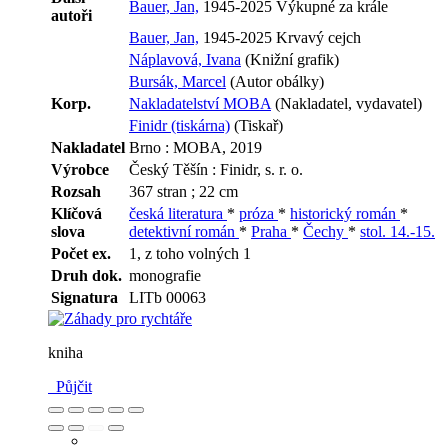
Bauer, Jan,
1945-2025 Výkupné za krále
autoři
Bauer, Jan,
1945-2025 Krvavý cejch
Náplavová, Ivana
(Knižní grafik)
Bursák, Marcel
(Autor obálky)
Korp.
Nakladatelství MOBA
(Nakladatel, vydavatel)
Finidr (tiskárna)
(Tiskař)
Nakladatel
Brno : MOBA, 2019
Výrobce
Český Těšín : Finidr, s. r. o.
Rozsah
367 stran ; 22 cm
Klíčová
česká literatura
*
próza
*
historický román
*
slova
detektivní román
*
Praha
*
Čechy
*
stol. 14.-15.
Počet ex.
1, z toho volných 1
Druh dok.
monografie
Signatura
LITb 00063
kniha
Půjčit