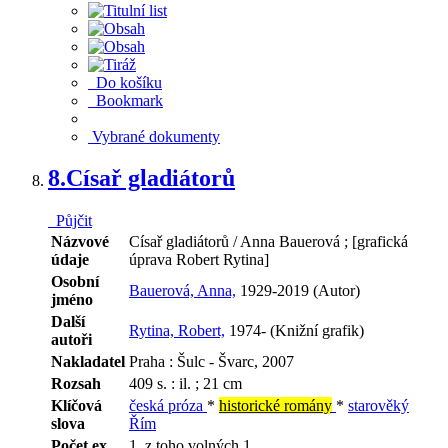
Do košíku
Bookmark
Vybrané dokumenty
8.
Císař gladiátorů
Půjčit
Názvové
Císař gladiátorů / Anna Bauerová ; [grafická
údaje
úprava Robert Rytina]
Osobní
Bauerová, Anna,
1929-2019 (Autor)
jméno
Další
Rytina, Robert,
1974- (Knižní grafik)
autoři
Nakladatel
Praha : Šulc - Švarc, 2007
Rozsah
409 s. : il. ; 21 cm
Klíčová
česká próza
*
historické romány
*
starověký
slova
Řím
Počet ex.
1, z toho volných 1