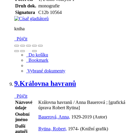
Druh dok.
monografie
Signatura
C12b 10564
kniha
Půjčit
Do košíku
Bookmark
Vybrané dokumenty
9.
Královna havranů
Půjčit
Názvové
Královna havranů / Anna Bauerová ; [grafická
údaje
úprava Robert Rytina]
Osobní
Bauerová, Anna,
1929-2019 (Autor)
jméno
Další
Rytina, Robert,
1974- (Knižní grafik)
autoři