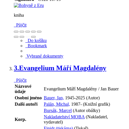
kniha
Půjčit
Do košíku
Bookmark
Vybrané dokumenty
3.
Evangelium Máří Magdalény
Půjčit
Názvové
Evangelium Máří Magdalény / Jan Bauer
údaje
Osobní jméno
Bauer, Jan,
1945-2025 (Autor)
Další autoři
Palán, Michal,
1987- (Knižní grafik)
Bursák, Marcel
(Autor obálky)
Nakladatelství MOBA
(Nakladatel,
Korp.
vydavatel)
Finidr (tiskárna)
(Tiskař)