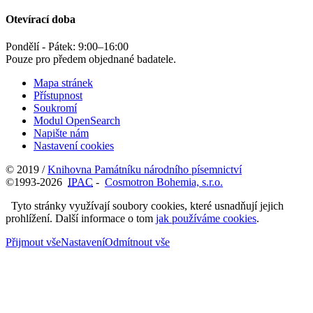
Otevírací doba
Pondělí - Pátek:
9:00
–
16:00
Pouze pro předem objednané badatele.
Mapa stránek
Přístupnost
Soukromí
Modul OpenSearch
Napište nám
Nastavení cookies
© 2019 /
Knihovna Památníku národního písemnictví
©1993-2026
IPAC
-
Cosmotron Bohemia, s.r.o.
Tyto stránky využívají soubory cookies, které usnadňují jejich
prohlížení. Další informace o tom
jak používáme cookies
.
Přijmout vše
Nastavení
Odmítnout vše