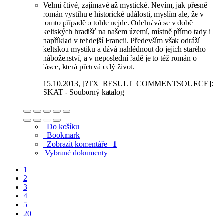
Velmi čtivé, zajímavé až mystické. Nevím, jak přesně
román vystihuje historické události, myslím ale, že v
tomto případě o tohle nejde. Odehrává se v době
keltských hradišť na našem území, místně přímo tady i
například v tehdejší Francii. Především však odráží
keltskou mystiku a dává nahlédnout do jejich starého
náboženství, a v neposlední řadě je to též román o
lásce, která přetrvá celý život.
15.10.2013
, [?TX_RESULT_COMMENTSOURCE]:
SKAT - Souborný katalog
Do košíku
Bookmark
Zobrazit komentáře
1
Vybrané dokumenty
1
2
3
4
5
20