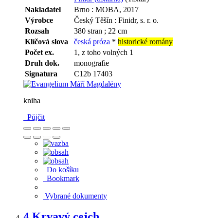
Nakladatel
Brno : MOBA, 2017
Výrobce
Český Těšín : Finidr, s. r. o.
Rozsah
380 stran ; 22 cm
Klíčová slova
česká próza
*
historické romány
Počet ex.
1, z toho volných 1
Druh dok.
monografie
Signatura
C12b 17403
kniha
Půjčit
Do košíku
Bookmark
Vybrané dokumenty
4.
Krvavý cejch