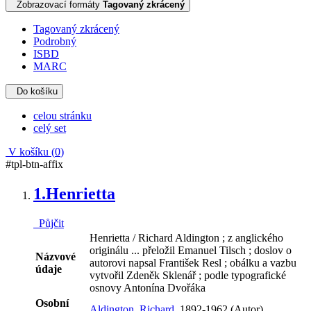
Zobrazovací formáty
Tagovaný zkrácený
Tagovaný zkrácený
Podrobný
ISBD
MARC
Do košíku
celou stránku
celý set
V košíku (
0
)
#tpl-btn-affix
1.
Henrietta
Půjčit
Henrietta / Richard Aldington ; z anglického
originálu ... přeložil Emanuel Tilsch ; doslov o
Názvové
autorovi napsal František Resl ; obálku a vazbu
údaje
vytvořil Zdeněk Sklenář ; podle typografické
osnovy Antonína Dvořáka
Osobní
Aldington, Richard,
1892-1962 (Autor)