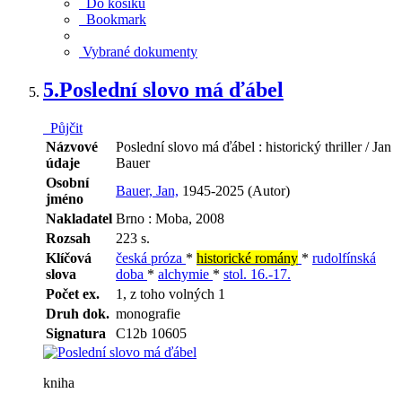
Do košíku
Bookmark
Vybrané dokumenty
5.
Poslední slovo má ďábel
Půjčit
Názvové
Poslední slovo má ďábel : historický thriller / Jan
údaje
Bauer
Osobní
Bauer, Jan,
1945-2025 (Autor)
jméno
Nakladatel
Brno : Moba, 2008
Rozsah
223 s.
Klíčová
česká próza
*
historické romány
*
rudolfínská
slova
doba
*
alchymie
*
stol. 16.-17.
Počet ex.
1, z toho volných 1
Druh dok.
monografie
Signatura
C12b 10605
kniha