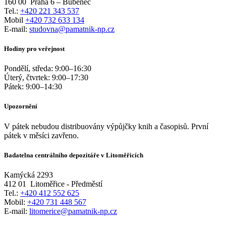
160 00
Praha 6 – Bubeneč
Tel.:
+420 221 343 537
Mobil
+420 732 633 134
E-mail:
studovna@pamatnik-np.cz
Hodiny pro veřejnost
Pondělí, středa:
9:00
–
16:30
Úterý, čtvrtek:
9:00
–
17:30
Pátek:
9:00
–
14:30
Upozornění
V pátek nebudou distribuovány výpůjčky knih a časopisů. První
pátek v měsíci zavřeno.
Badatelna centrálního depozitáře v Litoměřicích
Kamýcká 2293
412 01
Litoměřice - Předměstí
Tel.:
+420 412 552 625
Mobil:
+420 731 448 567
E-mail:
litomerice@pamatnik-np.cz