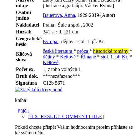
údaje
[ilustrace a graf. úpr. Václav Rytina]
Osobní
Bauerová, Anna,
1929-2019 (Autor)
jméno
Nakladatel
Praha : Šulc a spol., 2002
Rozsah
341 s. : il. ; 21 cm
Geografické
Evropa
- dějiny - stol. 1. př. Kr.
heslo
česká literatura
*
próza
*
historické romány
*
Klíčová
dějiny
*
Keltové
*
Římané
*
stol. 1. př. Kr.
*
slova
Keltové
Počet ex.
1, z toho volných 1
Druh dok.
***nezařazeno***
Signatura
C12b 5671
kniha
Půjčit
[?TX_RESULT_COMMENTTITLE]
Pokud chcete přispět Vašim hodnocením prosím přihlaste se
ke svému účtu.