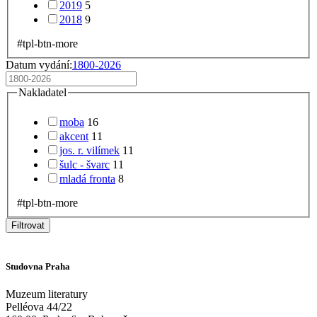
2019
5
2018
9
#tpl-btn-more
Datum vydání:
1800-2026
Nakladatel
moba
16
akcent
11
jos. r. vilímek
11
šulc - švarc
11
mladá fronta
8
#tpl-btn-more
Filtrovat
Studovna Praha
Muzeum literatury
Pelléova 44/22