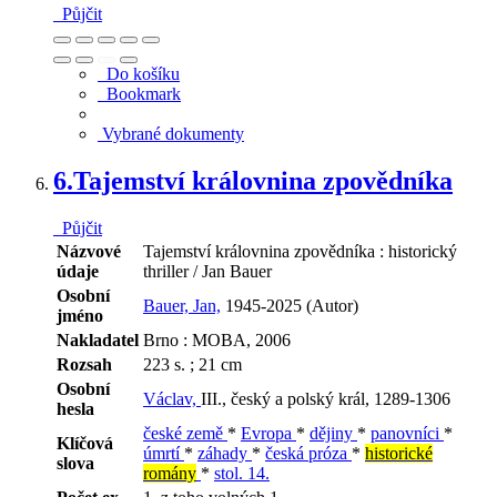
Půjčit
Do košíku
Bookmark
Vybrané dokumenty
6.
Tajemství královnina zpovědníka
Půjčit
Názvové
Tajemství královnina zpovědníka : historický
údaje
thriller / Jan Bauer
Osobní
Bauer, Jan,
1945-2025 (Autor)
jméno
Nakladatel
Brno : MOBA, 2006
Rozsah
223 s. ; 21 cm
Osobní
Václav,
III., český a polský král, 1289-1306
hesla
české země
*
Evropa
*
dějiny
*
panovníci
*
Klíčová
úmrtí
*
záhady
*
česká próza
*
historické
slova
romány
*
stol. 14.