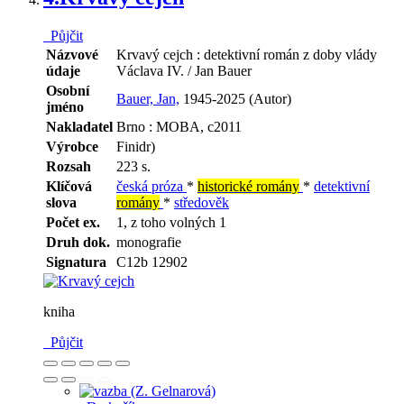
Půjčit
Názvové
Krvavý cejch : detektivní román z doby vlády
údaje
Václava IV. / Jan Bauer
Osobní
Bauer, Jan,
1945-2025 (Autor)
jméno
Nakladatel
Brno : MOBA, c2011
Výrobce
Finidr)
Rozsah
223 s.
Klíčová
česká próza
*
historické romány
*
detektivní
slova
romány
*
středověk
Počet ex.
1, z toho volných 1
Druh dok.
monografie
Signatura
C12b 12902
kniha
Půjčit