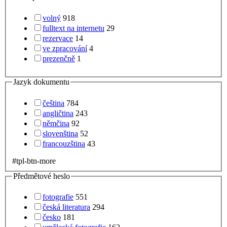
volný
918
fulltext na internetu
29
rezervace
14
ve zpracování
4
prezenčně
1
Jazyk dokumentu
čeština
784
angličtina
243
němčina
92
slovenština
52
francouzština
43
#tpl-btn-more
Předmětové heslo
fotografie
551
česká literatura
294
česko
181