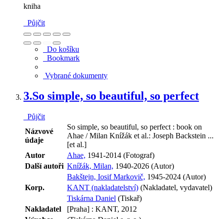
kniha
Půjčit
Do košíku
Bookmark
Vybrané dokumenty
3.
So simple, so beautiful, so perfect
Půjčit
So simple, so beautiful, so perfect : book on
Názvové
Ahae / Milan Knížák et al.: Joseph Backstein ...
údaje
[et al.]
Autor
Ahae,
1941-2014 (Fotograf)
Další autoři
Knížák, Milan,
1940-2026 (Autor)
Bakštejn, Iosif Markovič,
1945-2024 (Autor)
Korp.
KANT (nakladatelství)
(Nakladatel, vydavatel)
Tiskárna Daniel
(Tiskař)
Nakladatel
[Praha] : KANT, 2012