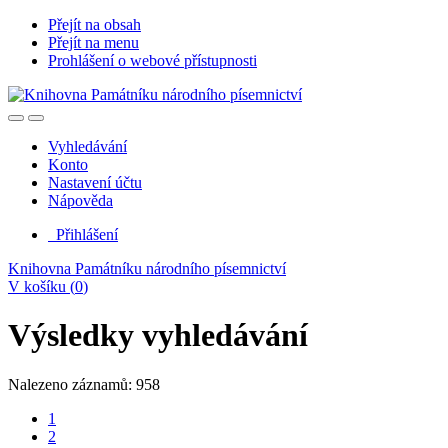
Přejít na obsah
Přejít na menu
Prohlášení o webové přístupnosti
Vyhledávání
Konto
Nastavení účtu
Nápověda
Přihlášení
Knihovna Památníku národního písemnictví
V košíku (
0
)
Výsledky vyhledávání
Nalezeno záznamů: 958
1
2