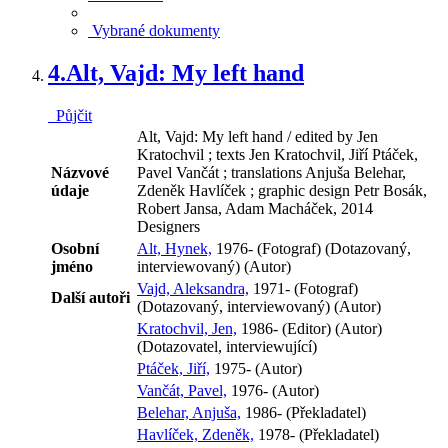
Vybrané dokumenty
4.
Alt, Vajd: My left hand
Půjčit
Alt, Vajd: My left hand / edited by Jen
Kratochvil ; texts Jen Kratochvil, Jiří Ptáček,
Názvové
Pavel Vančát ; translations Anjuša Belehar,
údaje
Zdeněk Havlíček ; graphic design Petr Bosák,
Robert Jansa, Adam Macháček, 2014
Designers
Osobní
Alt, Hynek,
1976- (Fotograf) (Dotazovaný,
jméno
interviewovaný) (Autor)
Vajd, Aleksandra,
1971- (Fotograf)
Další autoři
(Dotazovaný, interviewovaný) (Autor)
Kratochvil, Jen,
1986- (Editor) (Autor)
(Dotazovatel, interviewující)
Ptáček, Jiří,
1975- (Autor)
Vančát, Pavel,
1976- (Autor)
Belehar, Anjuša,
1986- (Překladatel)
Havlíček, Zdeněk,
1978- (Překladatel)