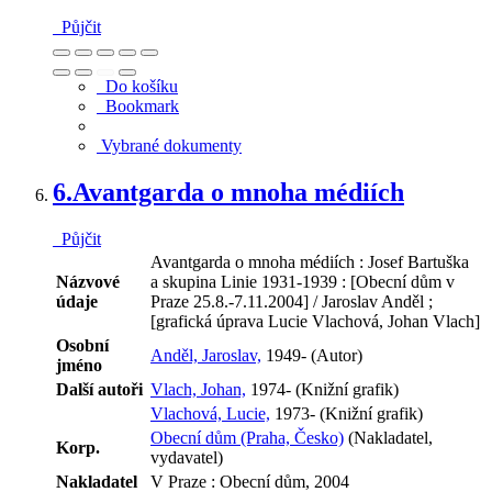
Půjčit
Do košíku
Bookmark
Vybrané dokumenty
6.
Avantgarda o mnoha médiích
Půjčit
Avantgarda o mnoha médiích : Josef Bartuška
Názvové
a skupina Linie 1931-1939 : [Obecní dům v
údaje
Praze 25.8.-7.11.2004] / Jaroslav Anděl ;
[grafická úprava Lucie Vlachová, Johan Vlach]
Osobní
Anděl, Jaroslav,
1949- (Autor)
jméno
Další autoři
Vlach, Johan,
1974- (Knižní grafik)
Vlachová, Lucie,
1973- (Knižní grafik)
Obecní dům (Praha, Česko)
(Nakladatel,
Korp.
vydavatel)
Nakladatel
V Praze : Obecní dům, 2004