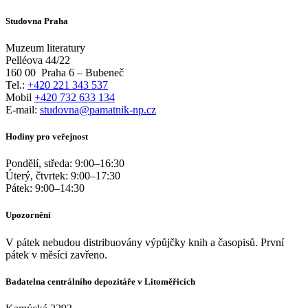
Studovna Praha
Muzeum literatury
Pelléova 44/22
160 00
Praha 6 – Bubeneč
Tel.:
+420 221 343 537
Mobil
+420 732 633 134
E-mail:
studovna@pamatnik-np.cz
Hodiny pro veřejnost
Pondělí, středa:
9:00
–
16:30
Úterý, čtvrtek:
9:00
–
17:30
Pátek:
9:00
–
14:30
Upozornění
V pátek nebudou distribuovány výpůjčky knih a časopisů. První
pátek v měsíci zavřeno.
Badatelna centrálního depozitáře v Litoměřicích