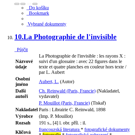
Do košíku
Bookmark
Vybrané dokumenty
10.
La Photographie de l'invisible
Půjčit
La Photographie de l'invisible : les rayons X :
Názvové
suivi d'un glossaire : avec 22 figures dans le
údaje
texte et quatre planches en couleur hors texte /
par L. Aubert
Osobní
Aubert, L.
(Autor)
jméno
Další
Ch. Reinwald (Paris, Francie)
(Nakladatel,
autoři
vydavatel)
P. Mouillot (Paris, Francie)
(Tiskař)
Nakladatel
Paris : Librairie C. Reinwald, 1898
Výrobce
(Imp. P. Mouillot)
Rozsah
191 s., [4] l. obr. příl. : il.
francouzská literatura
*
fotografické dokumenty
Klíčová
*
fotografie
*
fotografické zobrazení
*