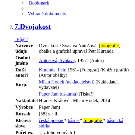
Bookmark
Vybrané dokumenty
7.
Dvojakost
Půjčit
Názvové
Dvojakost / Svatava Antošová, [
fotografie
,
údaje
obálka a grafická úprava] Petr Kuranda
Osobní
Antošová, Svatava,
1957- (Autor)
jméno
Další
Kuranda, Petr,
1961- (Fotograf) (Knižní grafik)
autoři
(Autor obálky)
Milan Hodek (nakladatelství)
(Nakladatel,
Korp.
vydavatel)
Paper Jam (tiskárna)
(Tiskař)
Nakladatel
Hradec Králové : Milan Hodek, 2014
Výrobce
Paper Jam)
Rozsah
[58] s. : il.
Klíčová
česká poezie
*
básně
*
fotografie
*
básnická
slova
sbírka
Počet ex.
1, z toho volných 1