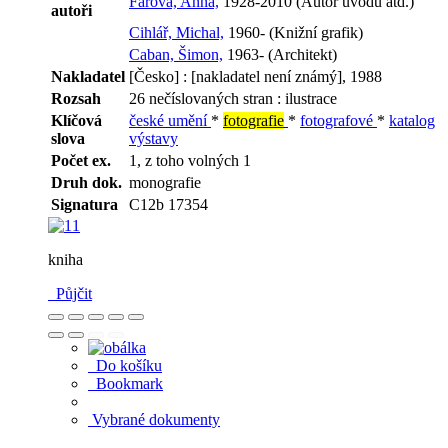
Fárová, Anna,
1928-2010 (Autor úvodu atd.)
autoři
Cihlář, Michal,
1960- (Knižní grafik)
Caban, Šimon,
1963- (Architekt)
Nakladatel
[Česko] : [nakladatel není známý], 1988
Rozsah
26 nečíslovaných stran : ilustrace
Klíčová
české umění
*
fotografie
*
fotografové
*
katalog
slova
výstavy
Počet ex.
1, z toho volných 1
Druh dok.
monografie
Signatura
C12b 17354
kniha
Půjčit
Do košíku
Bookmark
Vybrané dokumenty