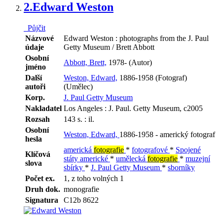
2.
Edward Weston
Půjčit
Názvové
Edward Weston : photographs from the J. Paul
údaje
Getty Museum / Brett Abbott
Osobní
Abbott, Brett,
1978- (Autor)
jméno
Další
Weston, Edward,
1886-1958 (Fotograf)
autoři
(Umělec)
Korp.
J. Paul Getty Museum
Nakladatel
Los Angeles : J. Paul. Getty Museum, c2005
Rozsah
143 s. : il.
Osobní
Weston, Edward,
1886-1958 - americký fotograf
hesla
americká
fotografie
*
fotografové
*
Spojené
Klíčová
státy americké
*
umělecká
fotografie
*
muzejní
slova
sbírky
*
J. Paul Getty Museum
*
sborníky
Počet ex.
1, z toho volných 1
Druh dok.
monografie
Signatura
C12b 8622