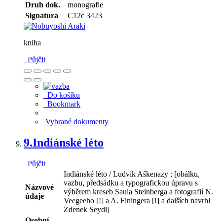
Druh dok.
monografie
Signatura
C12c 3423
kniha
Půjčit
Do košíku
Bookmark
Vybrané dokumenty
9.
Indiánské léto
Půjčit
Indiánské léto / Ludvík Aškenazy ; [obálku,
vazbu, předsádku a typografickou úpravu s
Názvové
výběrem kreseb Saula Steinberga a fotografií N.
údaje
Veegeeho [!] a A. Finingera [!] a dalších navrhl
Zdenek Seydl]
Osobní