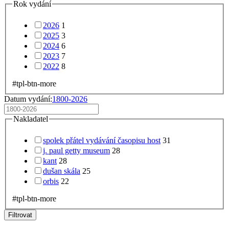
Rok vydání
2026
1
2025
3
2024
6
2023
7
2022
8
#tpl-btn-more
Datum vydání:
1800-2026
Nakladatel
spolek přátel vydávání časopisu host
31
j. paul getty museum
28
kant
28
dušan skála
25
orbis
22
#tpl-btn-more
Filtrovat