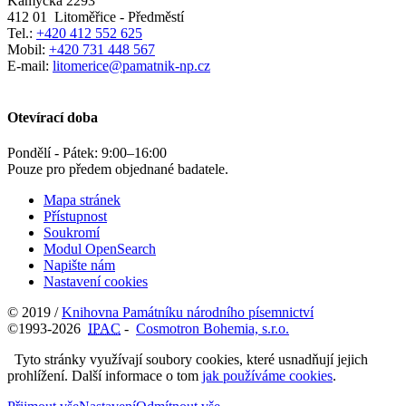
Kamýcká 2293
412 01
Litoměřice - Předměstí
Tel.:
+420 412 552 625
Mobil:
+420 731 448 567
E-mail:
litomerice@pamatnik-np.cz
Otevírací doba
Pondělí - Pátek:
9:00
–
16:00
Pouze pro předem objednané badatele.
Mapa stránek
Přístupnost
Soukromí
Modul OpenSearch
Napište nám
Nastavení cookies
© 2019 /
Knihovna Památníku národního písemnictví
©1993-2026
IPAC
-
Cosmotron Bohemia, s.r.o.
Tyto stránky využívají soubory cookies, které usnadňují jejich
prohlížení. Další informace o tom
jak používáme cookies
.