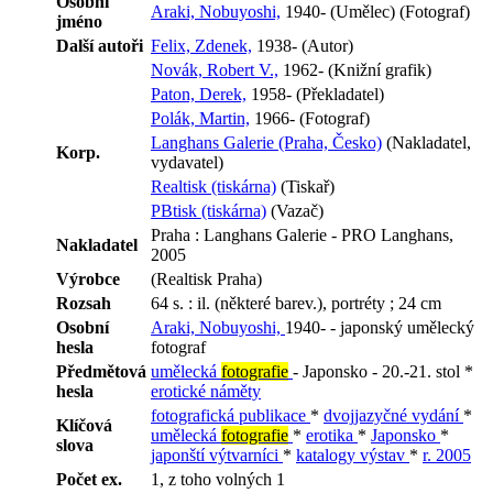
Osobní
Araki, Nobuyoshi,
1940- (Umělec) (Fotograf)
jméno
Další autoři
Felix, Zdenek,
1938- (Autor)
Novák, Robert V.,
1962- (Knižní grafik)
Paton, Derek,
1958- (Překladatel)
Polák, Martin,
1966- (Fotograf)
Langhans Galerie (Praha, Česko)
(Nakladatel,
Korp.
vydavatel)
Realtisk (tiskárna)
(Tiskař)
PBtisk (tiskárna)
(Vazač)
Praha : Langhans Galerie - PRO Langhans,
Nakladatel
2005
Výrobce
(Realtisk Praha)
Rozsah
64 s. : il. (některé barev.), portréty ; 24 cm
Osobní
Araki, Nobuyoshi,
1940- - japonský umělecký
hesla
fotograf
Předmětová
umělecká
fotografie
- Japonsko - 20.-21. stol *
hesla
erotické náměty
fotografická publikace
*
dvojjazyčné vydání
*
Klíčová
umělecká
fotografie
*
erotika
*
Japonsko
*
slova
japonští výtvarníci
*
katalogy výstav
*
r. 2005
Počet ex.
1, z toho volných 1