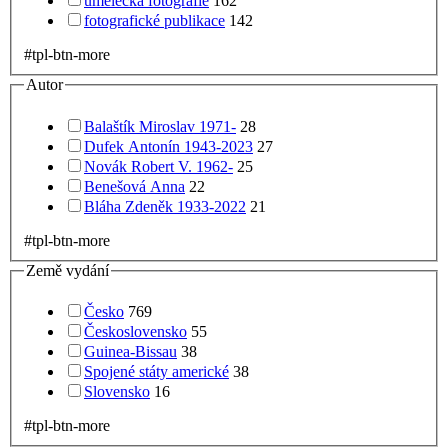
umělecká fotografie
162
fotografické publikace
142
#tpl-btn-more
Autor
Balaštík Miroslav 1971-
28
Dufek Antonín 1943-2023
27
Novák Robert V. 1962-
25
Benešová Anna
22
Bláha Zdeněk 1933-2022
21
#tpl-btn-more
Země vydání
Česko
769
Československo
55
Guinea-Bissau
38
Spojené státy americké
38
Slovensko
16
#tpl-btn-more