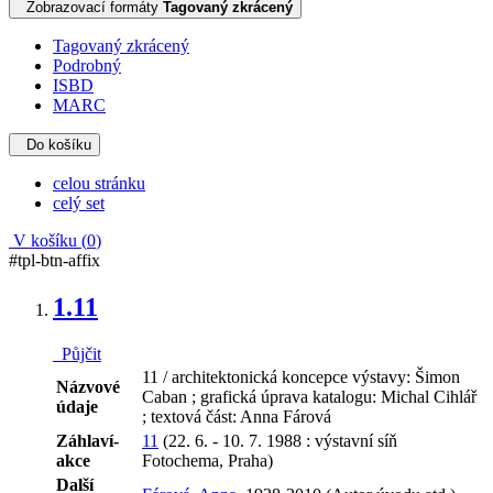
Zobrazovací formáty
Tagovaný zkrácený
Tagovaný zkrácený
Podrobný
ISBD
MARC
Do košíku
celou stránku
celý set
V košíku (
0
)
#tpl-btn-affix
1.
11
Půjčit
11 / architektonická koncepce výstavy: Šimon
Názvové
Caban ; grafická úprava katalogu: Michal Cihlář
údaje
; textová část: Anna Fárová
Záhlaví-
11
(22. 6. - 10. 7. 1988 : výstavní síň
akce
Fotochema, Praha)
Další