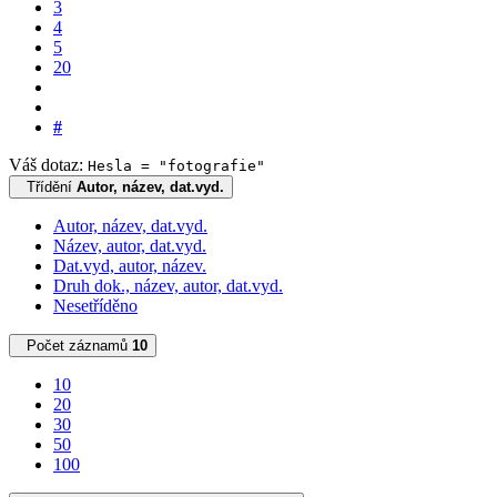
3
4
5
20
#
Váš dotaz:
Hesla = "fotografie"
Třídění
Autor, název, dat.vyd.
Autor, název, dat.vyd.
Název, autor, dat.vyd.
Dat.vyd, autor, název.
Druh dok., název, autor, dat.vyd.
Nesetříděno
Počet záznamů
10
10
20
30
50
100