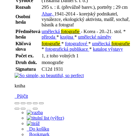
Výrobce
(Tiskárna Daniel s. r. o.)
Rozsah
295 s. : il. (převážně barev.), portréty ; 29 cm
Ahae,
1941-2014 - korejský podnikatel,
Osobní
vynálezce, ekologický aktivista, malíř, sochař,
hesla
básník a fotograf
Předmětová
umělecká
fotografie
- Korea - 20.-21. stol. *
hesla
příroda
*
krajina
*
umělecké náměty
Klíčová
fotografie
*
fotografové
*
umělecká
fotografie
slova
*
fotografická publikace
*
katalog výstavy
Počet ex.
1, z toho volných 1
Druh dok.
monografie
Signatura
C12d 1931
kniha
Půjčit
Do košíku
Bookmark