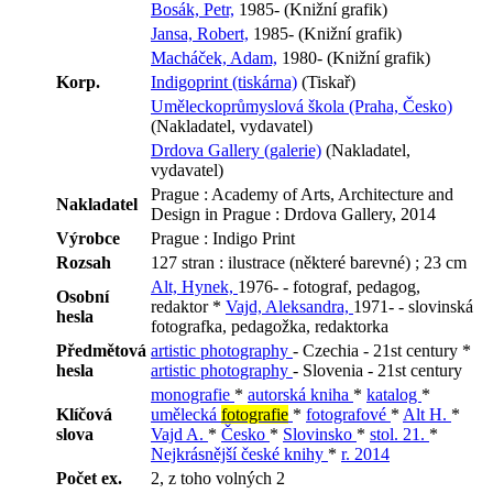
Bosák, Petr,
1985- (Knižní grafik)
Jansa, Robert,
1985- (Knižní grafik)
Macháček, Adam,
1980- (Knižní grafik)
Korp.
Indigoprint (tiskárna)
(Tiskař)
Uměleckoprůmyslová škola (Praha, Česko)
(Nakladatel, vydavatel)
Drdova Gallery (galerie)
(Nakladatel,
vydavatel)
Prague : Academy of Arts, Architecture and
Nakladatel
Design in Prague : Drdova Gallery, 2014
Výrobce
Prague : Indigo Print
Rozsah
127 stran : ilustrace (některé barevné) ; 23 cm
Alt, Hynek,
1976- - fotograf, pedagog,
Osobní
redaktor *
Vajd, Aleksandra,
1971- - slovinská
hesla
fotografka, pedagožka, redaktorka
Předmětová
artistic photography
- Czechia - 21st century *
hesla
artistic photography
- Slovenia - 21st century
monografie
*
autorská kniha
*
katalog
*
Klíčová
umělecká
fotografie
*
fotografové
*
Alt H.
*
slova
Vajd A.
*
Česko
*
Slovinsko
*
stol. 21.
*
Nejkrásnější české knihy
*
r. 2014
Počet ex.
2, z toho volných 2