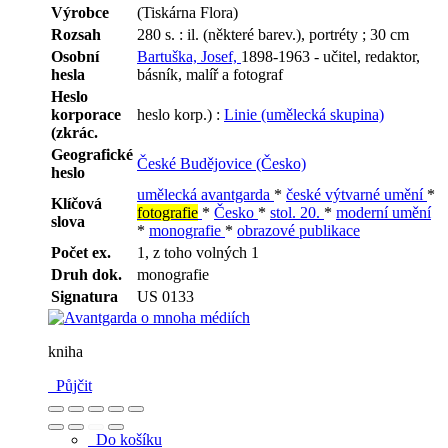
Výrobce
(Tiskárna Flora)
Rozsah
280 s. : il. (některé barev.), portréty ; 30 cm
Osobní
Bartuška, Josef,
1898-1963 - učitel, redaktor,
hesla
básník, malíř a fotograf
Heslo
korporace
heslo korp.) :
Linie (umělecká skupina)
(zkrác.
Geografické
České Budějovice (Česko)
heslo
umělecká avantgarda
*
české výtvarné umění
*
Klíčová
fotografie
*
Česko
*
stol. 20.
*
moderní umění
slova
*
monografie
*
obrazové publikace
Počet ex.
1, z toho volných 1
Druh dok.
monografie
Signatura
US 0133
kniha
Půjčit
Do košíku