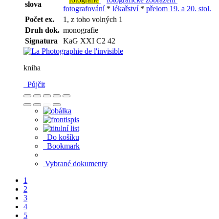
slova
fotografování
*
lékařství
*
přelom 19. a 20. stol.
Počet ex.
1, z toho volných 1
Druh dok.
monografie
Signatura
KaG XXI C2 42
kniha
Půjčit
Do košíku
Bookmark
Vybrané dokumenty
1
2
3
4
5