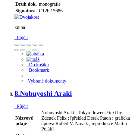
Druh dok.
monografie
Signatura
C12b 15686
kniha
Půjčit
Do košíku
Bookmark
Vybrané dokumenty
8.
Nobuyoshi Araki
Půjčit
Nobuyoshi Araki : Tokyo flowers / text by
Názvové
Zdenek Felix ; [překlad Derek Paton ; grafická
údaje
úprava Robert V. Novák ; reprodukce Martin
Polák]