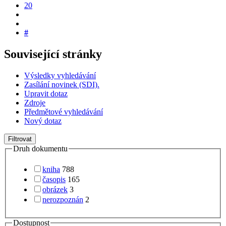
20
#
Související stránky
Výsledky vyhledávání
Zasílání novinek (SDI).
Upravit dotaz
Zdroje
Předmětové vyhledávání
Nový dotaz
Filtrovat
Druh dokumentu
kniha
788
časopis
165
obrázek
3
nerozpoznán
2
Dostupnost