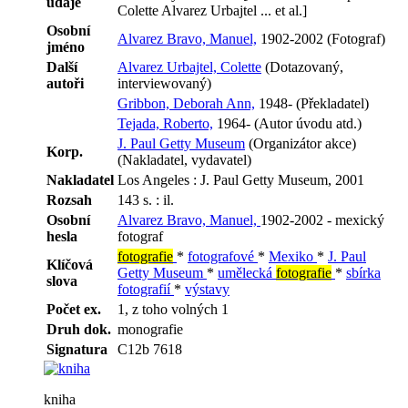
údaje
Colette Alvarez Urbajtel ... et al.]
Osobní
Alvarez Bravo, Manuel,
1902-2002 (Fotograf)
jméno
Další
Alvarez Urbajtel, Colette
(Dotazovaný,
autoři
interviewovaný)
Gribbon, Deborah Ann,
1948- (Překladatel)
Tejada, Roberto,
1964- (Autor úvodu atd.)
J. Paul Getty Museum
(Organizátor akce)
Korp.
(Nakladatel, vydavatel)
Nakladatel
Los Angeles : J. Paul Getty Museum, 2001
Rozsah
143 s. : il.
Osobní
Alvarez Bravo, Manuel,
1902-2002 - mexický
hesla
fotograf
fotografie
*
fotografové
*
Mexiko
*
J. Paul
Klíčová
Getty Museum
*
umělecká
fotografie
*
sbírka
slova
fotografií
*
výstavy
Počet ex.
1, z toho volných 1
Druh dok.
monografie
Signatura
C12b 7618
kniha