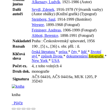
Aškenazy, Ludvík,
1921-1986 (Autor)
jméno
Další
Seydl, Zdenek,
1916-1978 (Výtvarník vazby)
autoři
(Autor obálky) (Knižní grafik) (Typograf)
Steinberg, Saul,
1914-1999 (Ilustrátor)
Weegee,
1899-1968 (Fotograf)
Feininger, Andreas,
1906-1999 (Fotograf)
Abbott, Berenice,
1898-1991 (Fotograf)
Nakladatel
Praha : Československý spisovatel, 1956
Rozsah
190 , [5] s., [36] s. obr. příl. : il.
česká literatura
*
próza
*
črty
*
lidé
*
životní
Klíčová
styl
*
způsob života
*
dokumentární
fotografie
*
slova
New York
*
USA
Počet ex.
4, z toho volných 4
Druh dok.
monografie
AČS 04416, AČS 04416a, MUK 1205, P
Signatura
35D43
kniha
Půjčit