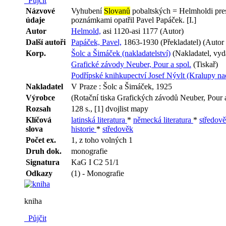
Půjčit
Názvové
Vyhubení
Slovanů
pobaltských = Helmholdi pres
údaje
poznámkami opatřil Pavel Papáček. [I.]
Autor
Helmold,
asi 1120-asi 1177 (Autor)
Další autoři
Papáček, Pavel,
1863-1930 (Překladatel) (Autor 
Korp.
Šolc a Šimáček (nakladatelství)
(Nakladatel, vyd
Grafické závody Neuber, Pour a spol.
(Tiskař)
Podřípské knihkupectví Josef Nývlt (Kralupy na
Nakladatel
V Praze : Šolc a Šimáček, 1925
Výrobce
(Rotační tiska Grafických závodů Neuber, Pour a
Rozsah
128 s., [1] dvojlist mapy
Klíčová
latinská literatura
*
německá literatura
*
středově
slova
historie
*
středověk
Počet ex.
1, z toho volných 1
Druh dok.
monografie
Signatura
KaG I C2 51/1
Odkazy
(1) - Monografie
kniha
Půjčit