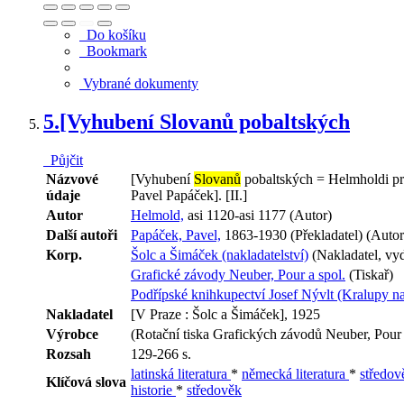
Do košíku
Bookmark
Vybrané dokumenty
5.
[Vyhubení Slovanů pobaltských
Půjčit
Názvové
[Vyhubení
Slovanů
pobaltských = Helmholdi pre
údaje
Pavel Papáček]. [II.]
Autor
Helmold,
asi 1120-asi 1177 (Autor)
Další autoři
Papáček, Pavel,
1863-1930 (Překladatel) (Autor 
Korp.
Šolc a Šimáček (nakladatelství)
(Nakladatel, vyd
Grafické závody Neuber, Pour a spol.
(Tiskař)
Podřípské knihkupectví Josef Nývlt (Kralupy n
Nakladatel
[V Praze : Šolc a Šimáček], 1925
Výrobce
(Rotační tiska Grafických závodů Neuber, Pour 
Rozsah
129-266 s.
latinská literatura
*
německá literatura
*
středově
Klíčová slova
historie
*
středověk