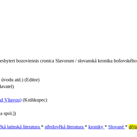
sbyteri bozoviensis cronica Slavorum / slovanská kronika bošovského 
úvodu atd.) (Editor)
avatel)
ad Vltavou)
(Knihkupec)
a spol.])
ká latinská literatura
*
středověká literatura
*
kroniky
*
Slované
*
děj