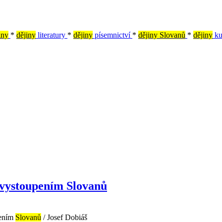
iny
*
dějiny
literatury
*
dějiny
písemnictví
*
dějiny Slovanů
*
dějiny
ku
 vystoupením Slovanů
pením
Slovanů
/ Josef Dobiáš