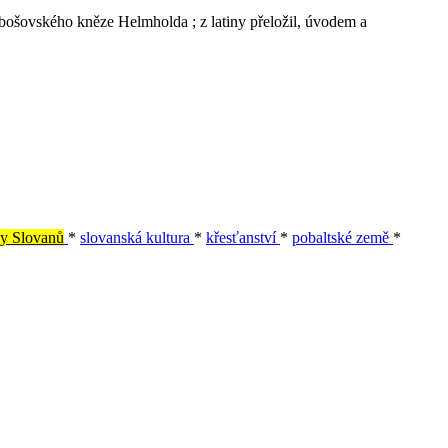
bošovského kněze Helmholda ; z latiny přeložil, úvodem a
ny Slovanů
*
slovanská kultura
*
křesťanství
*
pobaltské země
*