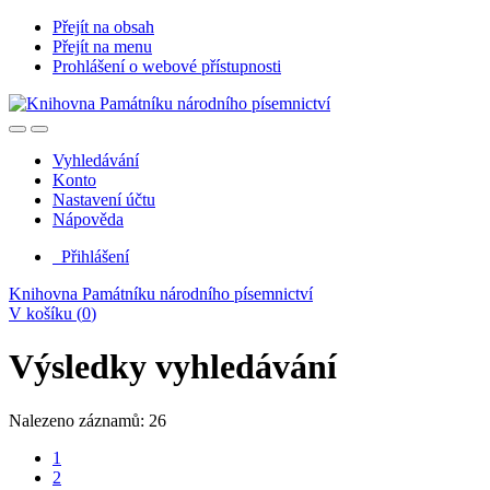
Přejít na obsah
Přejít na menu
Prohlášení o webové přístupnosti
Vyhledávání
Konto
Nastavení účtu
Nápověda
Přihlášení
Knihovna Památníku národního písemnictví
V košíku (
0
)
Výsledky vyhledávání
Nalezeno záznamů: 26
1
2