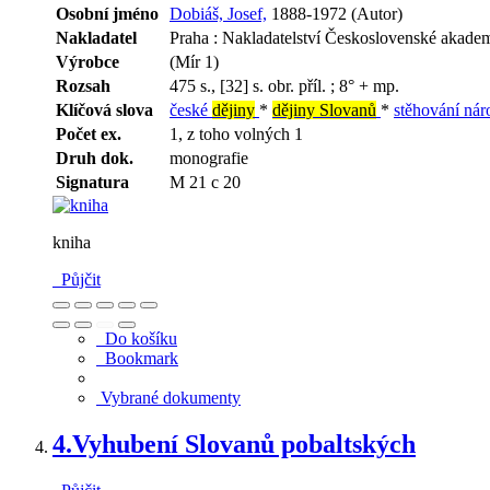
Osobní jméno
Dobiáš, Josef,
1888-1972 (Autor)
Nakladatel
Praha : Nakladatelství Československé akade
Výrobce
(Mír 1)
Rozsah
475 s., [32] s. obr. příl. ; 8° + mp.
Klíčová slova
české
dějiny
*
dějiny Slovanů
*
stěhování ná
Počet ex.
1, z toho volných 1
Druh dok.
monografie
Signatura
M 21 c 20
kniha
Půjčit
Do košíku
Bookmark
Vybrané dokumenty
4.
Vyhubení Slovanů pobaltských