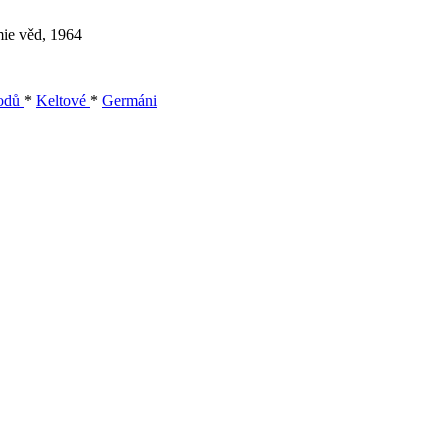
mie věd, 1964
rodů
*
Keltové
*
Germáni