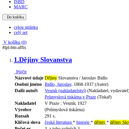
ISBD
MARC
Do košíku
celou stránku
celý set
V košíku (
0
)
#tpl-btn-affix
1.
Dějiny Slovanstva
Půjčit
Názvové údaje
Dějiny
Slovanstva / Jaroslav Bidlo
Osobní jméno
Bidlo, Jaroslav,
1868-1937 (Autor)
Další autoři
Vesmír (nakladatelství)
(Nakladatel, vydavatel
Průmyslová tiskárna v Praze
(Tiskař)
Nakladatel
V Praze : Vesmír, 1927
Výrobce
(Průmyslová tiskárna)
Rozsah
291 s.
Klíčová slova
česká literatura
*
historie
*
dějiny
*
dějiny Sl
Počet ex.
3, z toho volných 3