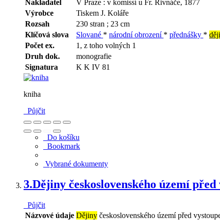
Nakladatel
V Praze : v komissí u Fr. Řivnáče, 1877
Výrobce
Tiskem J. Koláře
Rozsah
230 stran ; 23 cm
Klíčová slova
Slované
*
národní obrození
*
přednášky
*
děj
Počet ex.
1, z toho volných 1
Druh dok.
monografie
Signatura
K K IV 81
kniha
Půjčit
Do košíku
Bookmark
Vybrané dokumenty
3.
Dějiny československého území před
Půjčit
Názvové údaje
Dějiny
československého území před vystou