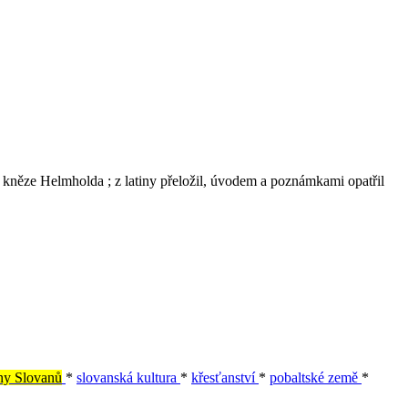
kněze Helmholda ; z latiny přeložil, úvodem a poznámkami opatřil
iny Slovanů
*
slovanská kultura
*
křesťanství
*
pobaltské země
*