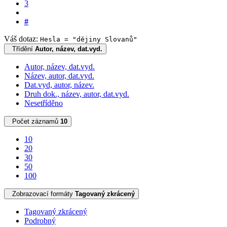
3
#
Váš dotaz:
Hesla = "dějiny Slovanů"
Třídění
Autor, název, dat.vyd.
Autor, název, dat.vyd.
Název, autor, dat.vyd.
Dat.vyd, autor, název.
Druh dok., název, autor, dat.vyd.
Nesetříděno
Počet záznamů
10
10
20
30
50
100
Zobrazovací formáty
Tagovaný zkrácený
Tagovaný zkrácený
Podrobný