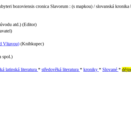
byteri bozoviensis cronica Slavorum : (s mapkou) / slovanská kronika 
úvodu atd.) (Editor)
avatel)
d Vltavou)
(Knihkupec)
 spol.)
ká latinská literatura
*
středověká literatura
*
kroniky
*
Slované
*
ději