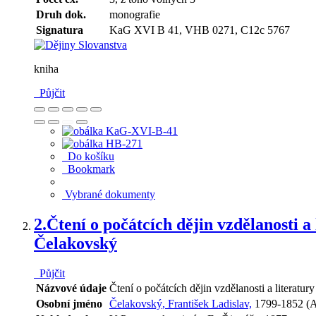
Druh dok.
monografie
Signatura
KaG XVI B 41, VHB 0271, C12c 5767
kniha
Půjčit
Do košíku
Bookmark
Vybrané dokumenty
2.
Čtení o počátcích dějin vzdělanosti 
Čelakovský
Půjčit
Názvové údaje
Čtení o počátcích dějin vzdělanosti a literat
Osobní jméno
Čelakovský, František Ladislav,
1799-1852 (A