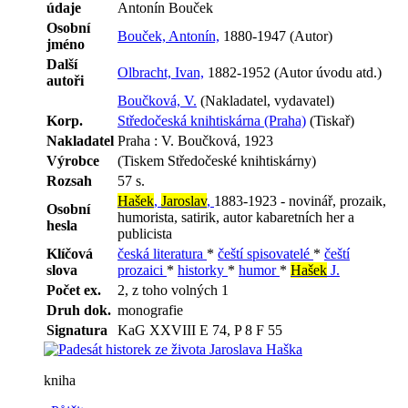
údaje
Antonín Bouček
Osobní
Bouček, Antonín,
1880-1947 (Autor)
jméno
Další
Olbracht, Ivan,
1882-1952 (Autor úvodu atd.)
autoři
Boučková, V.
(Nakladatel, vydavatel)
Korp.
Středočeská knihtiskárna (Praha)
(Tiskař)
Nakladatel
Praha : V. Boučková, 1923
Výrobce
(Tiskem Středočeské knihtiskárny)
Rozsah
57 s.
Hašek
,
Jaroslav
,
1883-1923 - novinář, prozaik,
Osobní
humorista, satirik, autor kabaretních her a
hesla
publicista
Klíčová
česká literatura
*
čeští spisovatelé
*
čeští
slova
prozaici
*
historky
*
humor
*
Hašek
J.
Počet ex.
2, z toho volných 1
Druh dok.
monografie
Signatura
KaG XXVIII E 74, P 8 F 55
kniha