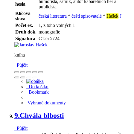
humorista, satirik, autor kabaretních her a
hesla
publicista
Klíčová
česká literatura
*
čeští spisovatelé
*
Hašek
J.
slova
Počet ex.
1, z toho volných 1
Druh dok.
monografie
Signatura
C12a 5724
kniha
Půjčit
Do košíku
Bookmark
Vybrané dokumenty
9.
Chvála blbosti
Půjčit