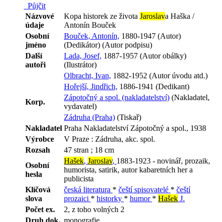
Půjčit
Názvové
Kopa historek ze života
Jaroslav
a Haška /
údaje
Antonín Bouček
Osobní
Bouček, Antonín,
1880-1947 (Autor)
jméno
(Dedikátor) (Autor podpisu)
Další
Lada, Josef,
1887-1957 (Autor obálky)
autoři
(Ilustrátor)
Olbracht, Ivan,
1882-1952 (Autor úvodu atd.)
Hořejší, Jindřich,
1886-1941 (Dedikant)
Zápotočný a spol. (nakladatelství)
(Nakladatel,
Korp.
vydavatel)
Zádruha (Praha)
(Tiskař)
Nakladatel
Praha Nakladatelství Zápotočný a spol., 1938
Výrobce
V Praze : Zádruha, akc. spol.
Rozsah
47 stran ; 18 cm
Hašek
,
Jaroslav
,
1883-1923 - novinář, prozaik,
Osobní
humorista, satirik, autor kabaretních her a
hesla
publicista
Klíčová
česká literatura
*
čeští spisovatelé
*
čeští
slova
prozaici
*
historky
*
humor
*
Hašek
J.
Počet ex.
2, z toho volných 2
Druh dok.
monografie