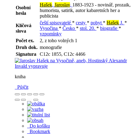
Hašek
,
Jaroslav
,
1883-1923 - novinář, prozaik,
Osobní
humorista, satirik, autor kabaretních her a
hesla
publicista
čeští spisovatelé
*
cesty
*
pobyt
*
Hašek
J.
*
Klíčová
Vysočina
*
Česko
*
stol. 20.
*
biografie
*
slova
vzpomínky
Počet ex.
2, z toho volných 1
Druh dok.
monografie
Signatura
C12c 1855, C12c 4466
kniha
Půjčit
Do košíku
Bookmark