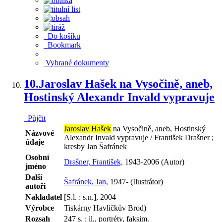
Do košíku
Bookmark
Vybrané dokumenty
10.
Jaroslav Hašek na Vysočině, aneb,
Hostinský Alexandr Invald vypravuje
Půjčit
Jaroslav Hašek
na Vysočině, aneb, Hostinský
Názvové
Alexandr Invald vypravuje / František Drašner ;
údaje
kresby Jan Šafránek
Osobní
Drašner, František,
1943-2006 (Autor)
jméno
Další
Šafránek, Jan,
1947- (Ilustrátor)
autoři
Nakladatel
[S.l. : s.n.], 2004
Výrobce
Tiskárny Havlíčkův Brod)
Rozsah
247 s. : il., portréty, faksim.