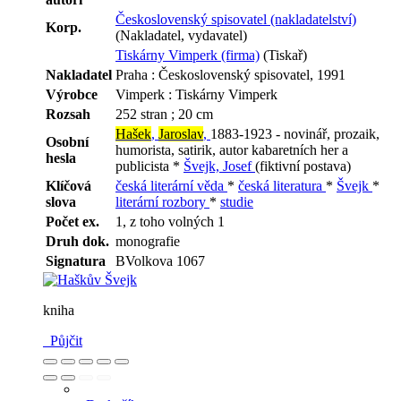
Československý spisovatel (nakladatelství)
Korp.
(Nakladatel, vydavatel)
Tiskárny Vimperk (firma)
(Tiskař)
Nakladatel
Praha : Československý spisovatel, 1991
Výrobce
Vimperk : Tiskárny Vimperk
Rozsah
252 stran ; 20 cm
Hašek
,
Jaroslav
,
1883-1923 - novinář, prozaik,
Osobní
humorista, satirik, autor kabaretních her a
hesla
publicista *
Švejk, Josef
(fiktivní postava)
Klíčová
česká literární věda
*
česká literatura
*
Švejk
*
slova
literární rozbory
*
studie
Počet ex.
1, z toho volných 1
Druh dok.
monografie
Signatura
BVolkova 1067
kniha
Půjčit