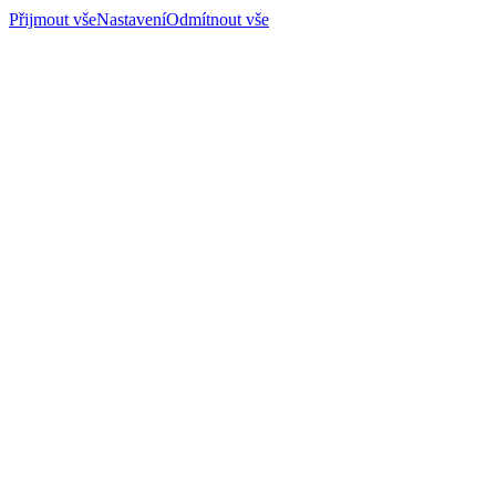
Přijmout vše
Nastavení
Odmítnout vše