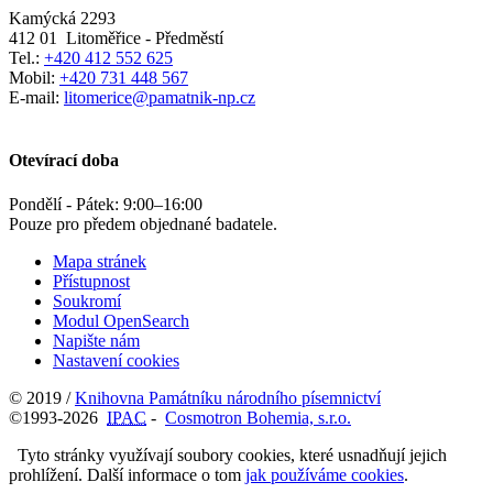
Kamýcká 2293
412 01
Litoměřice - Předměstí
Tel.:
+420 412 552 625
Mobil:
+420 731 448 567
E-mail:
litomerice@pamatnik-np.cz
Otevírací doba
Pondělí - Pátek:
9:00
–
16:00
Pouze pro předem objednané badatele.
Mapa stránek
Přístupnost
Soukromí
Modul OpenSearch
Napište nám
Nastavení cookies
© 2019 /
Knihovna Památníku národního písemnictví
©1993-2026
IPAC
-
Cosmotron Bohemia, s.r.o.
Tyto stránky využívají soubory cookies, které usnadňují jejich
prohlížení. Další informace o tom
jak používáme cookies
.