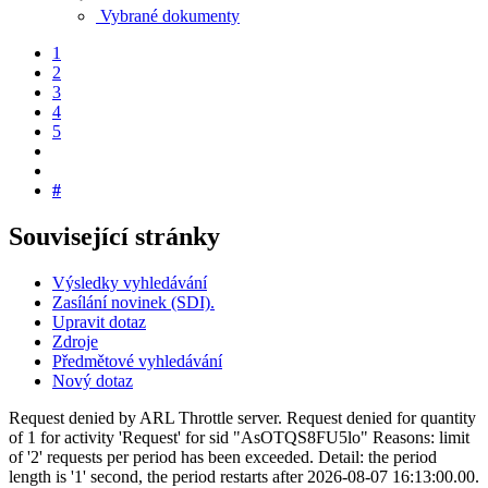
Vybrané dokumenty
1
2
3
4
5
#
Související stránky
Výsledky vyhledávání
Zasílání novinek (SDI).
Upravit dotaz
Zdroje
Předmětové vyhledávání
Nový dotaz
Request denied by ARL Throttle server. Request denied for quantity
of 1 for activity 'Request' for sid "AsOTQS8FU5lo" Reasons: limit
of '2' requests per period has been exceeded. Detail: the period
length is '1' second, the period restarts after 2026-08-07 16:13:00.00.