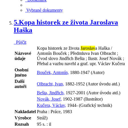
Vybrané dokumenty
5.
Kopa historek ze života Jaroslava
Haška
Půjčit
Kopa historek ze života
Jaroslav
a Haška /
Názvové
Antonín Bouček ; Předmluva Ivan Olbracht ;
údaje
Úvod slovo Jindřich Bešta ; Ilustr. Josef Novák ;
Přebal a vazbu navrhl a graf. upr. Václav Kučera
Osobní
Bouček, Antonín,
1880-1947 (Autor)
jméno
Další
Olbracht, Ivan,
1882-1952 (Autor úvodu atd.)
autoři
Bešta, Jindřich,
1927-2001 (Autor úvodu atd.)
Novák, Josef,
1902-1987 (Ilustrátor)
Kučera, Václav,
1944- (Grafický technik)
Nakladatel
Praha : Práce, 1983
Výrobce
Stráž)
Rozsah
95 s. : il