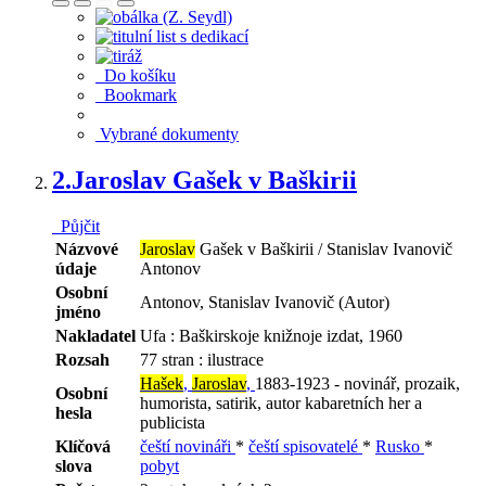
Do košíku
Bookmark
Vybrané dokumenty
2.
Jaroslav Gašek v Baškirii
Půjčit
Názvové
Jaroslav
Gašek v Baškirii / Stanislav Ivanovič
údaje
Antonov
Osobní
Antonov, Stanislav Ivanovič (Autor)
jméno
Nakladatel
Ufa : Baškirskoje knižnoje izdat, 1960
Rozsah
77 stran : ilustrace
Hašek
,
Jaroslav
,
1883-1923 - novinář, prozaik,
Osobní
humorista, satirik, autor kabaretních her a
hesla
publicista
Klíčová
čeští novináři
*
čeští spisovatelé
*
Rusko
*
slova
pobyt