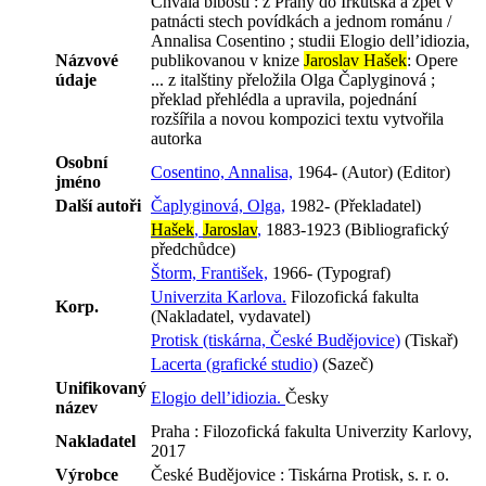
Chvála blbosti : z Prahy do Irkutska a zpět v
patnácti stech povídkách a jednom románu /
Annalisa Cosentino ; studii Elogio dell’idiozia,
Názvové
publikovanou v knize
Jaroslav Hašek
: Opere
údaje
... z italštiny přeložila Olga Čaplyginová ;
překlad přehlédla a upravila, pojednání
rozšířila a novou kompozici textu vytvořila
autorka
Osobní
Cosentino, Annalisa,
1964- (Autor) (Editor)
jméno
Další autoři
Čaplyginová, Olga,
1982- (Překladatel)
Hašek
,
Jaroslav
,
1883-1923 (Bibliografický
předchůdce)
Štorm, František,
1966- (Typograf)
Univerzita Karlova.
Filozofická fakulta
Korp.
(Nakladatel, vydavatel)
Protisk (tiskárna, České Budějovice)
(Tiskař)
Lacerta (grafické studio)
(Sazeč)
Unifikovaný
Elogio dell’idiozia.
Česky
název
Praha : Filozofická fakulta Univerzity Karlovy,
Nakladatel
2017
Výrobce
České Budějovice : Tiskárna Protisk, s. r. o.