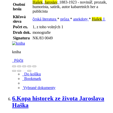
Hašek
,
Jaroslav
,
1883-1923 - novinář, prozaik,
Osobní
humorista, satirik, autor kabaretních her a
hesla
publicista
Klíčová
česká literatura
*
próza
*
anekdoty
*
Hašek
J.
slova
Počet ex.
1, z toho volných 1
Druh dok.
monografie
Signatura
NK/83 0049
kniha
Půjčit
Do košíku
Bookmark
Vybrané dokumenty
6.
Kopa historek ze života Jaroslava
Haška