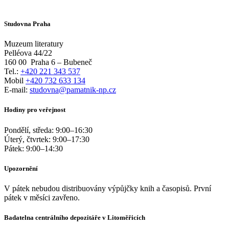
Studovna Praha
Muzeum literatury
Pelléova 44/22
160 00
Praha 6 – Bubeneč
Tel.:
+420 221 343 537
Mobil
+420 732 633 134
E-mail:
studovna@pamatnik-np.cz
Hodiny pro veřejnost
Pondělí, středa:
9:00
–
16:30
Úterý, čtvrtek:
9:00
–
17:30
Pátek:
9:00
–
14:30
Upozornění
V pátek nebudou distribuovány výpůjčky knih a časopisů. První
pátek v měsíci zavřeno.
Badatelna centrálního depozitáře v Litoměřicích