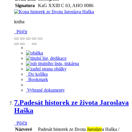
Signatura
KaG XXIII C 63, AHO 0086
kniha
Půjčit
Do košíku
Bookmark
Vybrané dokumenty
7.
Padesát historek ze života Jaroslava
Haška
Půjčit
Názvové
Padesát historek ze života
Jaroslav
a Haška /