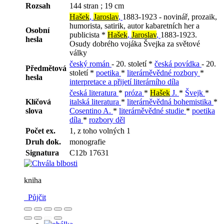
Rozsah
144 stran ; 19 cm
Hašek
,
Jaroslav
,
1883-1923 - novinář, prozaik,
humorista, satirik, autor kabaretních her a
Osobní
publicista *
Hašek
,
Jaroslav
,
1883-1923.
hesla
Osudy dobrého vojáka Švejka za světové
války
český román
- 20. století *
česká povídka
- 20.
Předmětová
století *
poetika
*
literárněvědné rozbory
*
hesla
interpretace a přijetí literárního díla
česká literatura
*
próza
*
Hašek
J.
*
Švejk
*
Klíčová
italská literatura
*
literárněvědná bohemistika
*
slova
Cosentino A.
*
literárněvědné studie
*
poetika
díla
*
rozbory děl
Počet ex.
1, z toho volných 1
Druh dok.
monografie
Signatura
C12b 17631
kniha
Půjčit