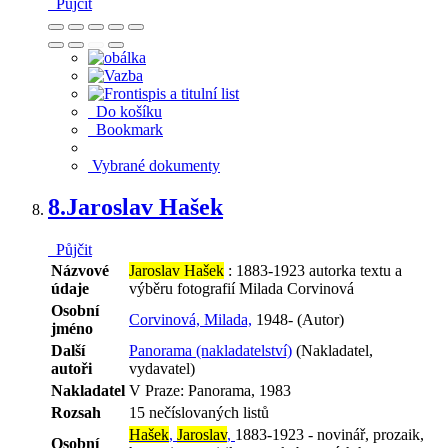
Půjčit
Do košíku
Bookmark
Vybrané dokumenty
8.
Jaroslav Hašek
Půjčit
Názvové
Jaroslav Hašek
: 1883-1923 autorka textu a
údaje
výběru fotografií Milada Corvinová
Osobní
Corvinová, Milada,
1948- (Autor)
jméno
Další
Panorama (nakladatelství)
(Nakladatel,
autoři
vydavatel)
Nakladatel
V Praze: Panorama, 1983
Rozsah
15 nečíslovaných listů
Hašek
,
Jaroslav
,
1883-1923 - novinář, prozaik,
Osobní