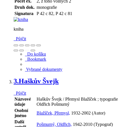
Počet ex.
2, z toho volných 2
Druh dok.
monografie
Signatura
P 42 c 82, P 42 c 81
kniha
Půjčit
Do košíku
Bookmark
Vybrané dokumenty
3.
Haškův Švejk
Půjčit
Názvové
Haškův Švejk / Přemysl Blažíček ; typografie
údaje
Oldřich Pošmurný
Osobní
Blažíček, Přemysl,
1932-2002 (Autor)
jméno
Další
Pošmurný, Oldřich,
1942-2010 (Typograf)
autoři