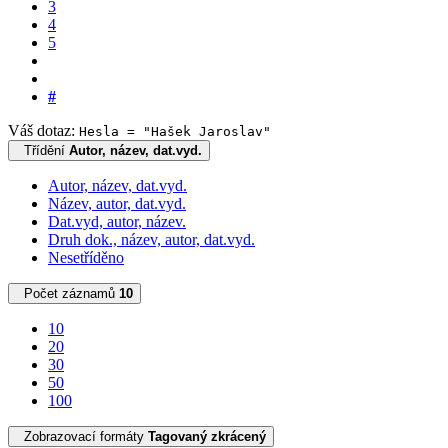
3
4
5
#
Váš dotaz:
Hesla = "Hašek Jaroslav"
Třídění
Autor, název, dat.vyd.
Autor, název, dat.vyd.
Název, autor, dat.vyd.
Dat.vyd, autor, název.
Druh dok., název, autor, dat.vyd.
Nesetříděno
Počet záznamů
10
10
20
30
50
100
Zobrazovací formáty
Tagovaný zkrácený