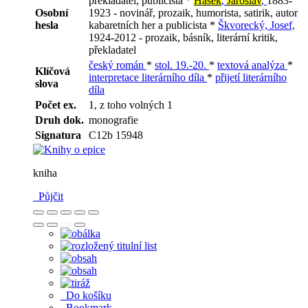
překladatel, publicista *
Hašek
,
Jaroslav
,
1883-
Osobní
1923 - novinář, prozaik, humorista, satirik, autor
hesla
kabaretních her a publicista *
Škvorecký, Josef,
1924-2012 - prozaik, básník, literární kritik,
překladatel
český román
*
stol. 19.-20.
*
textová analýza
*
Klíčová
interpretace literárního díla
*
přijetí literárního
slova
díla
Počet ex.
1, z toho volných 1
Druh dok.
monografie
Signatura
C12b 15948
kniha
Půjčit
Do košíku
Bookmark