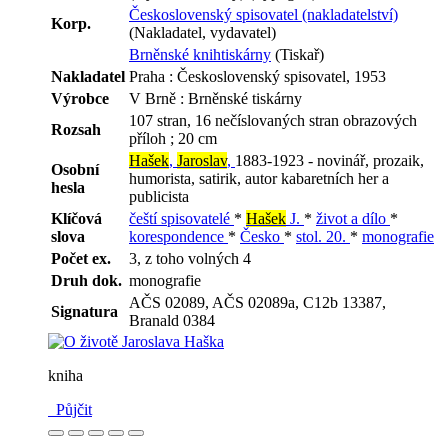
Československý spisovatel (nakladatelství)
Korp.
(Nakladatel, vydavatel)
Brněnské knihtiskárny
(Tiskař)
Nakladatel
Praha : Československý spisovatel, 1953
Výrobce
V Brně : Brněnské tiskárny
107 stran, 16 nečíslovaných stran obrazových
Rozsah
příloh ; 20 cm
Hašek
,
Jaroslav
,
1883-1923 - novinář, prozaik,
Osobní
humorista, satirik, autor kabaretních her a
hesla
publicista
Klíčová
čeští spisovatelé
*
Hašek
J.
*
život a dílo
*
slova
korespondence
*
Česko
*
stol. 20.
*
monografie
Počet ex.
3, z toho volných 4
Druh dok.
monografie
AČS 02089, AČS 02089a, C12b 13387,
Signatura
Branald 0384
kniha
Půjčit