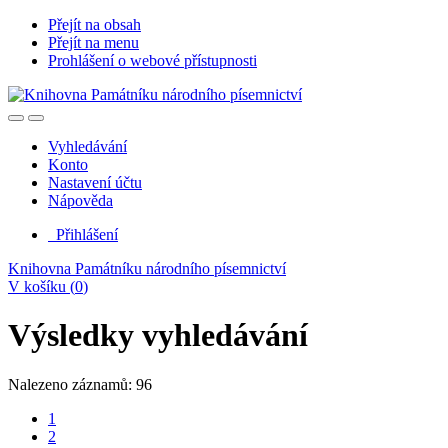
Přejít na obsah
Přejít na menu
Prohlášení o webové přístupnosti
Vyhledávání
Konto
Nastavení účtu
Nápověda
Přihlášení
Knihovna Památníku národního písemnictví
V košíku (
0
)
Výsledky vyhledávání
Nalezeno záznamů: 96
1
2