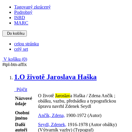
Tagovaný zkrácený
Podrobný
ISBD
MARC
Do košíku
celou stránku
celý set
V košíku (
0
)
#tpl-btn-affix
1.
O životě Jaroslava Haška
Půjčit
O životě
Jaroslav
a Haška / Zdena Ančík ;
Názvové
obálku, vazbu, předsádku a typografickou
údaje
úpravu navrhl Zdenek Seydl
Osobní
Ančík, Zdena,
1900-1972 (Autor)
jméno
Další
Seydl, Zdenek,
1916-1978 (Autor obálky)
autoři
(Výtvarník vazby) (Typograf)