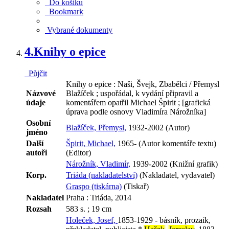
Do košíku
Bookmark
Vybrané dokumenty
4.
Knihy o epice
Půjčit
Knihy o epice : Naši, Švejk, Zbabělci / Přemysl
Názvové
Blažíček ; uspořádal, k vydání připravil a
údaje
komentářem opatřil Michael Špirit ; [grafická
úprava podle osnovy Vladimíra Nárožníka]
Osobní
Blažíček, Přemysl,
1932-2002 (Autor)
jméno
Další
Špirit, Michael,
1965- (Autor komentáře textu)
autoři
(Editor)
Nárožník, Vladimír,
1939-2002 (Knižní grafik)
Korp.
Triáda (nakladatelství)
(Nakladatel, vydavatel)
Graspo (tiskárna)
(Tiskař)
Nakladatel
Praha : Triáda, 2014
Rozsah
583 s. ; 19 cm
Holeček, Josef,
1853-1929 - básník, prozaik,