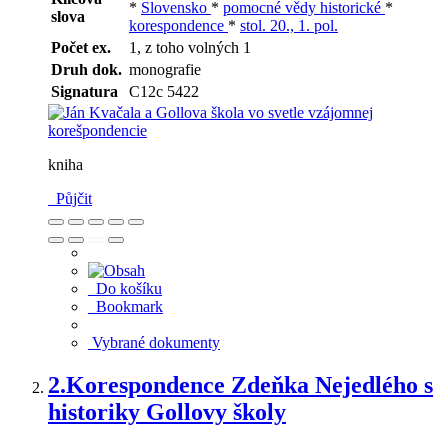
*
Slovensko
*
pomocné vědy historické
*
slova
korespondence
*
stol. 20., 1. pol.
Počet ex.
1, z toho volných 1
Druh dok.
monografie
Signatura
C12c 5422
kniha
Půjčit
Do košíku
Bookmark
Vybrané dokumenty
2.
Korespondence Zdeňka Nejedlého s
historiky Gollovy školy