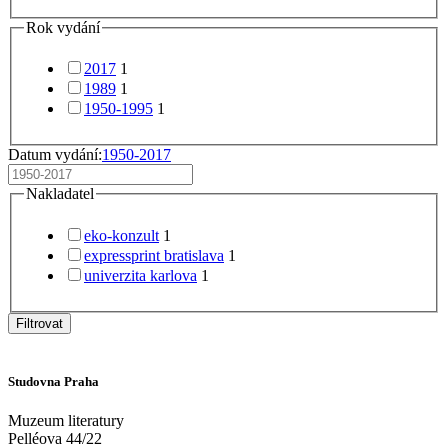
Rok vydání
2017
1
1989
1
1950-1995
1
Datum vydání:
1950-2017
Nakladatel
eko-konzult
1
expressprint bratislava
1
univerzita karlova
1
Filtrovat
Studovna Praha
Muzeum literatury
Pelléova 44/22