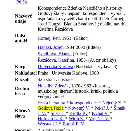
Půjčit
Korespondence Zdeňka Nejedlého s historiky
Gollovy školy / napsali, korespondenci vybrali,
Názvové
uspořádali a vysvětlivkami opatřili Petr Čornej,
údaje
Josef Hanzal, Blanka Svadbová ; obálku navrhla
Kateřina Řezáčová
Další
Čornej, Petr,
1951- (Editor)
autoři
Hanzal, Josef,
1934-2002 (Editor)
Svadbová, Blanka
(Editor)
Řezáčová, Kateřina,
1955- (Autor obálky)
Korp.
Univerzita Karlova
(Nakladatel, vydavatel)
Nakladatel
Praha : Univerzita Karlova, 1989
Rozsah
425 stran : ilustrace
Nejedlý, Zdeněk,
1878-1962 - historik,
Osobní
muzikolog, literární historik, kritik, politik a
hesla
veřejný činitel
česká literatura
*
korespondence
*
Nejedlý Z.
*
Gollova škola
*
Novotný V.
*
Pekař J.
*
Šimák
Klíčová
J. V.
*
Šusta J.
*
Krofta K.
*
Kybal V.
*
slova
Hofman L. K.
*
Wirth Z.
*
Vojtíšek V.
*
Werstadt J.
*
Bartoš F. M.
Počet ex.
2, z toho volných 2