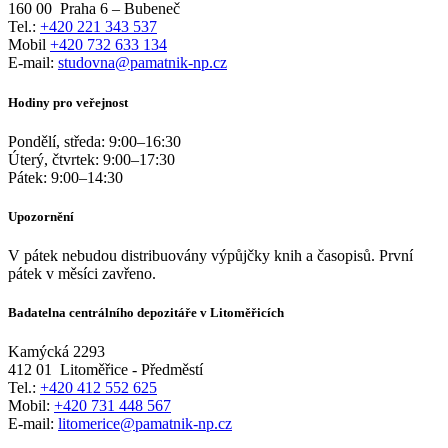
160 00
Praha 6 – Bubeneč
Tel.:
+420 221 343 537
Mobil
+420 732 633 134
E-mail:
studovna@pamatnik-np.cz
Hodiny pro veřejnost
Pondělí, středa:
9:00
–
16:30
Úterý, čtvrtek:
9:00
–
17:30
Pátek:
9:00
–
14:30
Upozornění
V pátek nebudou distribuovány výpůjčky knih a časopisů. První
pátek v měsíci zavřeno.
Badatelna centrálního depozitáře v Litoměřicích
Kamýcká 2293
412 01
Litoměřice - Předměstí
Tel.:
+420 412 552 625
Mobil:
+420 731 448 567
E-mail:
litomerice@pamatnik-np.cz