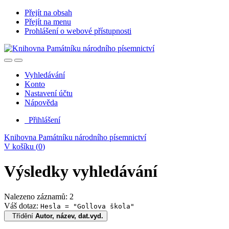
Přejít na obsah
Přejít na menu
Prohlášení o webové přístupnosti
Vyhledávání
Konto
Nastavení účtu
Nápověda
Přihlášení
Knihovna Památníku národního písemnictví
V košíku (
0
)
Výsledky vyhledávání
Nalezeno záznamů: 2
Váš dotaz:
Hesla = "Gollova škola"
Třídění
Autor, název, dat.vyd.