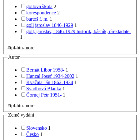
gollova škola
2
korespondence
2
bartoš f. m.
1
goll jaroslav 1846-1929
1
goll, jaroslav, 1846-1929 historik, básník, překladatel
1
#tpl-btn-more
Autor
Bernát Libor 1958-
1
Hanzal Josef 1934-2002
1
Kvačala Ján 1862-1934
1
Svadbová Blanka
1
Čornej Petr 1951-
1
#tpl-btn-more
Země vydání
Slovensko
1
Česko
1