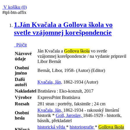
V košíku (
0
)
#tpl-btn-affix
1.
Ján Kvačala a Gollova škola vo
svetle vzájomnej korešpondencie
Půjčit
Ján Kvačala a
Gollova škola
vo svetle
Názvové
vzájomnej korešpondencie / na vydanie pripravil
údaje
Libor Bernát
Osobní
Bernát, Libor, 1958- (Autor) (Editor)
jméno
Další
Kvačala, Ján,
1862-1934 (Autor)
autoři
Nakladatel
Bratislava : Eko-konzult, 2017
Výrobce
ExpressPrint Bratislava
Rozsah
281 stran : portréty, faksimile ; 24 cm
Kvačala, Ján,
1862-1934 - rakouský literární
Osobní
historik *
Goll, Jaroslav,
1846-1929 - historik,
hesla
básník, překladatel
historická věda
*
historiografie
*
Gollova škola
Klíčová