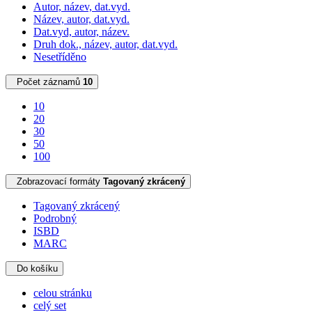
Autor, název, dat.vyd.
Název, autor, dat.vyd.
Dat.vyd, autor, název.
Druh dok., název, autor, dat.vyd.
Nesetříděno
Počet záznamů
10
10
20
30
50
100
Zobrazovací formáty
Tagovaný zkrácený
Tagovaný zkrácený
Podrobný
ISBD
MARC
Do košíku
celou stránku
celý set