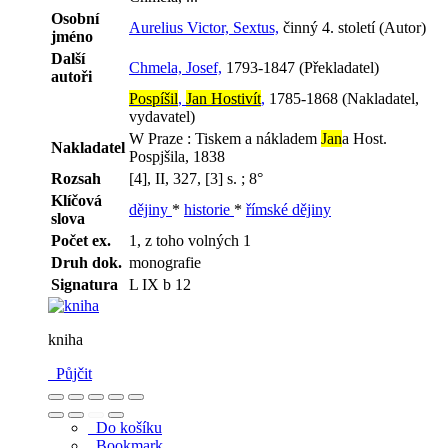
Osobní
Aurelius Victor, Sextus,
činný 4. století (Autor)
jméno
Další
Chmela, Josef,
1793-1847 (Překladatel)
autoři
Pospíšil
,
Jan Hostivít
,
1785-1868 (Nakladatel,
vydavatel)
W Praze : Tiskem a nákladem
Jan
a Host.
Nakladatel
Pospjšila, 1838
Rozsah
[4], II, 327, [3] s. ; 8°
Klíčová
dějiny
*
historie
*
římské dějiny
slova
Počet ex.
1, z toho volných 1
Druh dok.
monografie
Signatura
L IX b 12
kniha
Půjčit
Do košíku
Bookmark