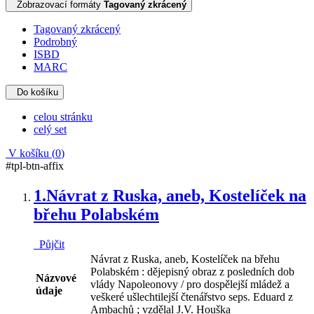
Zobrazovací formáty
Tagovaný zkrácený
Tagovaný zkrácený
Podrobný
ISBD
MARC
Do košíku
celou stránku
celý set
V košíku (
0
)
#tpl-btn-affix
1.
Návrat z Ruska, aneb, Kostelíček na
břehu Polabském
Půjčit
Návrat z Ruska, aneb, Kostelíček na břehu
Polabském : dějepisný obraz z posledních dob
Názvové
vlády Napoleonovy / pro dospělejší mládež a
údaje
veškeré ušlechtilejší čtenářstvo seps. Eduard z
Ambachů ; vzdělal J.V. Houška