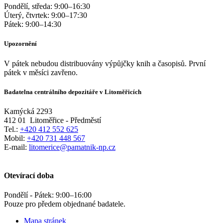
Pondělí, středa:
9:00
–
16:30
Úterý, čtvrtek:
9:00
–
17:30
Pátek:
9:00
–
14:30
Upozornění
V pátek nebudou distribuovány výpůjčky knih a časopisů. První
pátek v měsíci zavřeno.
Badatelna centrálního depozitáře v Litoměřicích
Kamýcká 2293
412 01
Litoměřice - Předměstí
Tel.:
+420 412 552 625
Mobil:
+420 731 448 567
E-mail:
litomerice@pamatnik-np.cz
Otevírací doba
Pondělí - Pátek:
9:00
–
16:00
Pouze pro předem objednané badatele.
Mapa stránek