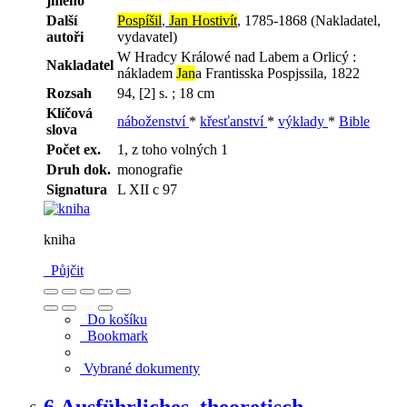
jméno
Další
Pospíšil
,
Jan Hostivít
,
1785-1868 (Nakladatel,
autoři
vydavatel)
W Hradcy Králowé nad Labem a Orlicý :
Nakladatel
nákladem
Jan
a Frantisska Pospjssila, 1822
Rozsah
94, [2] s. ; 18 cm
Klíčová
náboženství
*
křesťanství
*
výklady
*
Bible
slova
Počet ex.
1, z toho volných 1
Druh dok.
monografie
Signatura
L XII c 97
kniha
Půjčit
Do košíku
Bookmark
Vybrané dokumenty
6.
Ausführliches, theoretisch-