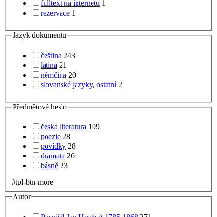
fulltext na internetu
1
rezervace
1
Jazyk dokumentu
čeština
243
latina
21
němčina
20
slovanské jazyky, ostatní
2
Předmětové heslo
česká literatura
109
poezie
28
povídky
28
dramata
26
básně
23
#tpl-btn-more
Autor
Pospíšil Jan Hostivít 1785-1868
271