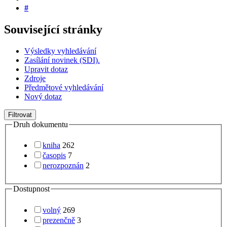
#
Související stránky
Výsledky vyhledávání
Zasílání novinek (SDI).
Upravit dotaz
Zdroje
Předmětové vyhledávání
Nový dotaz
Filtrovat
Druh dokumentu
kniha
262
časopis
7
nerozpoznán
2
Dostupnost
volný
269
prezenčně
3