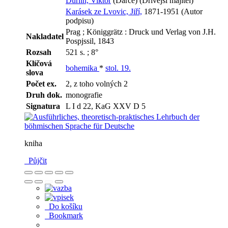
Durlín, Viktor
(Dárce) (Dřívější majitel)
Karásek ze Lvovic, Jiří,
1871-1951 (Autor
podpisu)
Prag ; Königgrätz : Druck und Verlag von J.H.
Nakladatel
Pospjssil, 1843
Rozsah
521 s. ; 8°
Klíčová
bohemika
*
stol. 19.
slova
Počet ex.
2, z toho volných 2
Druh dok.
monografie
Signatura
L I d 22, KaG XXV D 5
kniha
Půjčit
Do košíku
Bookmark