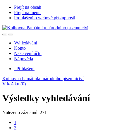
Přejít na obsah
Přejít na menu
Prohlášení o webové přístupnosti
Vyhledávání
Konto
Nastavení účtu
Nápověda
Přihlášení
Knihovna Památníku národního písemnictví
V košíku (
0
)
Výsledky vyhledávání
Nalezeno záznamů: 271
1
2