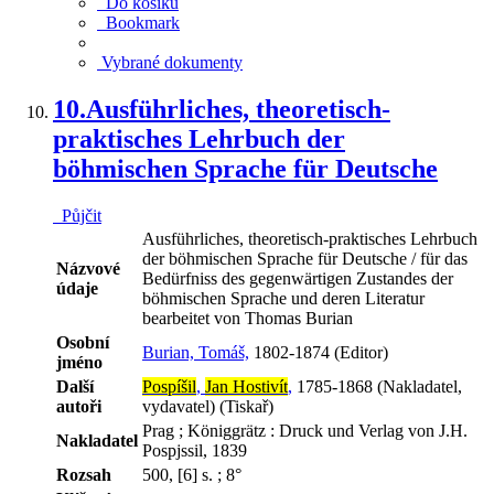
Do košíku
Bookmark
Vybrané dokumenty
10.
Ausführliches, theoretisch-
praktisches Lehrbuch der
böhmischen Sprache für Deutsche
Půjčit
Ausführliches, theoretisch-praktisches Lehrbuch
der böhmischen Sprache für Deutsche / für das
Názvové
Bedürfniss des gegenwärtigen Zustandes der
údaje
böhmischen Sprache und deren Literatur
bearbeitet von Thomas Burian
Osobní
Burian, Tomáš,
1802-1874 (Editor)
jméno
Další
Pospíšil
,
Jan Hostivít
,
1785-1868 (Nakladatel,
autoři
vydavatel) (Tiskař)
Prag ; Königgrätz : Druck und Verlag von J.H.
Nakladatel
Pospjssil, 1839
Rozsah
500, [6] s. ; 8°