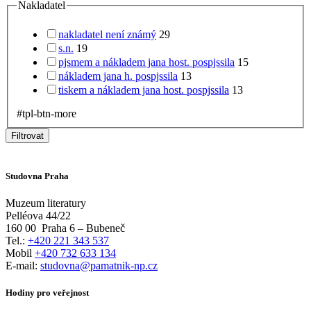
Nakladatel
nakladatel není známý
29
s.n.
19
pjsmem a nákladem jana host. pospjssila
15
nákladem jana h. pospjssila
13
tiskem a nákladem jana host. pospjssila
13
#tpl-btn-more
Filtrovat
Studovna Praha
Muzeum literatury
Pelléova 44/22
160 00
Praha 6 – Bubeneč
Tel.:
+420 221 343 537
Mobil
+420 732 633 134
E-mail:
studovna@pamatnik-np.cz
Hodiny pro veřejnost