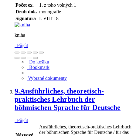
Počet ex.
1, z toho volných 1
Druh dok.
monografie
Signatura
L VII f 18
kniha
Půjčit
Do košíku
Bookmark
Vybrané dokumenty
9.
Ausführliches, theoretisch-
praktisches Lehrbuch der
böhmischen Sprache für Deutsche
Půjčit
Ausführliches, theoretisch-praktisches Lehrbuch
der böhmischen Sprache für Deutsche / für das
Názvové