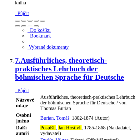
kniha
Půjčit
Do košíku
Bookmark
Vybrané dokumenty
7.
Ausführliches, theoretisch-
praktisches Lehrbuch der
böhmischen Sprache für Deutsche
Půjčit
Ausführliches, theoretisch-praktisches Lehrbuch
Názvové
der böhmischen Sprache für Deutsche / von
údaje
Thomas Burian
Osobní
Burian, Tomáš,
1802-1874 (Autor)
jméno
Další
Pospíšil
,
Jan Hostivít
,
1785-1868 (Nakladatel,
autoři
vydavatel)