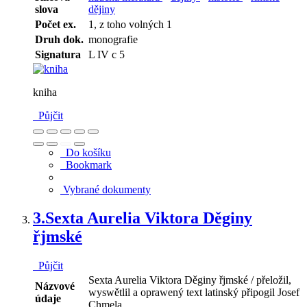
slova
dějiny
Počet ex.
1, z toho volných 1
Druh dok.
monografie
Signatura
L IV c 5
kniha
Půjčit
Do košíku
Bookmark
Vybrané dokumenty
3.
Sexta Aurelia Viktora Děginy
řjmské
Půjčit
Sexta Aurelia Viktora Děginy řjmské / přeložil,
Názvové
wyswětlil a oprawený text latinský připogil Josef
údaje
Chmela, ...