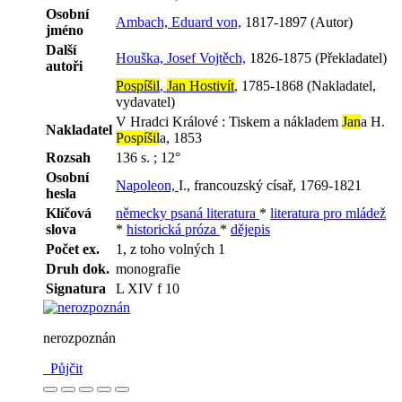
Osobní
Ambach, Eduard von,
1817-1897 (Autor)
jméno
Další
Houška, Josef Vojtěch,
1826-1875 (Překladatel)
autoři
Pospíšil
,
Jan Hostivít
,
1785-1868 (Nakladatel,
vydavatel)
V Hradci Králové : Tiskem a nákladem
Jan
a H.
Nakladatel
Pospíšil
a, 1853
Rozsah
136 s. ; 12°
Osobní
Napoleon,
I., francouzský císař, 1769-1821
hesla
Klíčová
německy psaná literatura
*
literatura pro mládež
slova
*
historická próza
*
dějepis
Počet ex.
1, z toho volných 1
Druh dok.
monografie
Signatura
L XIV f 10
nerozpoznán
Půjčit