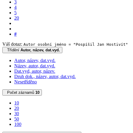
3
4
5
20
#
Váš dotaz:
Autor osobní jméno = "Pospíšil Jan Hostivít"
Třídění
Autor, název, dat.vyd.
Autor, název, dat.vyd.
Název, autor, dat.vyd.
Dat.vyd, autor, název.
Druh dok., název, autor, dat.vyd.
Nesetříděno
Počet záznamů
10
10
20
30
50
100