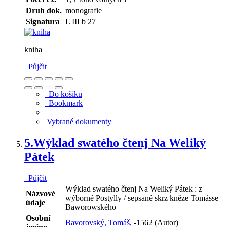
Druh dok.
monografie
Signatura
L III b 27
kniha
Půjčit
Do košíku
Bookmark
Vybrané dokumenty
5.
Wýklad swatého čtenj Na Weliký
Pátek
Půjčit
Wýklad swatého čtenj Na Weliký Pátek : z
Názvové
wýborné Postylly / sepsané skrz kněze Tomásse
údaje
Baworowského
Osobní
Bavorovský, Tomáš,
-1562 (Autor)