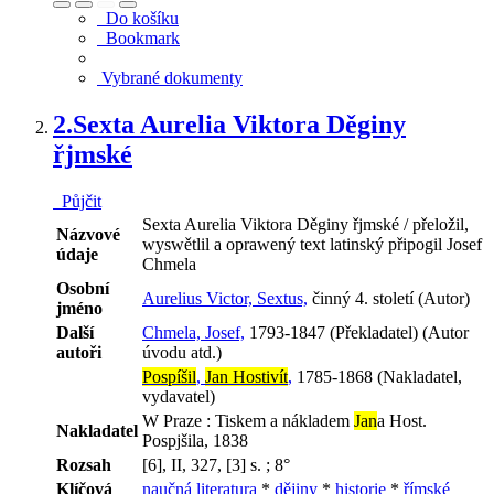
Do košíku
Bookmark
Vybrané dokumenty
2.
Sexta Aurelia Viktora Děginy
řjmské
Půjčit
Sexta Aurelia Viktora Děginy řjmské / přeložil,
Názvové
wyswětlil a oprawený text latinský připogil Josef
údaje
Chmela
Osobní
Aurelius Victor, Sextus,
činný 4. století (Autor)
jméno
Další
Chmela, Josef,
1793-1847 (Překladatel) (Autor
autoři
úvodu atd.)
Pospíšil
,
Jan Hostivít
,
1785-1868 (Nakladatel,
vydavatel)
W Praze : Tiskem a nákladem
Jan
a Host.
Nakladatel
Pospjšila, 1838
Rozsah
[6], II, 327, [3] s. ; 8°
Klíčová
naučná literatura
*
dějiny
*
historie
*
římské