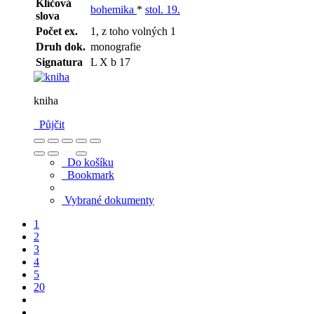
Klíčová
bohemika
*
stol. 19.
slova
Počet ex.
1, z toho volných 1
Druh dok.
monografie
Signatura
L X b 17
kniha
Půjčit
Do košíku
Bookmark
Vybrané dokumenty
1
2
3
4
5
20