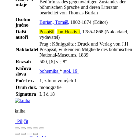
Bedürfniss des gegenwärtigen Zustandes der
údaje
böhmischen Sprache und deren Literatur
bearbeitet von Thomas Burian
Osobní
Burian, Tomáš,
1802-1874 (Editor)
jméno
Další
Pospíšil
,
Jan Hostivít
,
1785-1868 (Nakladatel,
autoři
vydavatel)
Prag ; Königgrätz : Druck und Verlag von J.H.
Nakladatel
Pospjssil, wirkendem Mitgliede des böhmischen
National-Museums, 1839
Rozsah
500, [6] s. ; 8°
Klíčová
bohemika
*
stol. 19.
slova
Počet ex.
1, z toho volných 1
Druh dok.
monografie
Signatura
L I d 18
kniha
Půjčit