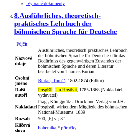
Vybrané dokumenty
8.
Ausführliches, theoretisch-
praktisches Lehrbuch der
böhmischen Sprache für Deutsche
Půjčit
Ausführliches, theoretisch-praktisches Lehrbuch
der böhmischen Sprache für Deutsche / für das
Názvové
Bedürfniss des gegenwärtigen Zustandes der
údaje
böhmischen Sprache und deren Literatur
bearbeitet von Thomas Burian
Osobní
Burian, Tomáš,
1802-1874 (Editor)
jméno
Další
Pospíšil
,
Jan Hostivít
,
1785-1868 (Nakladatel,
autoři
vydavatel)
Prag ; Königgrätz : Druck und Verlag von J.H.
Nakladatel
Pospjssil, wirkendem Mitgliede des böhmischen
National-Museums, 1839
Rozsah
500, [6] s. ; 8°
Klíčová
bohemika
*
příručky
slova