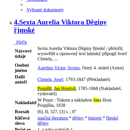
Vybrané dokumenty
4.
Sexta Aurelia Viktora Děginy
řjmské
Půjčit
Sexta Aurelia Viktora Děginy řjmské / přeložil,
Názvové
wyswětlil a oprawený text latinský připogil Josef
údaje
Chmela, ...
Osobní
Aurelius Victor, Sextus,
činný 4. století (Autor)
jméno
Další
Chmela, Josef,
1793-1847 (Překladatel)
autoři
Pospíšil
,
Jan Hostivít
,
1785-1868 (Nakladatel,
vydavatel)
W Praze : Tiskem a nákladem
Jan
a Host.
Nakladatel
Pospjšila, 1838
Rozsah
[6], II, 327, [3] s. ; 8°
Klíčová
naučná literatura
*
dějiny
*
historie
*
římské
slova
dějiny
Počet ex.
1, z toho volných 1