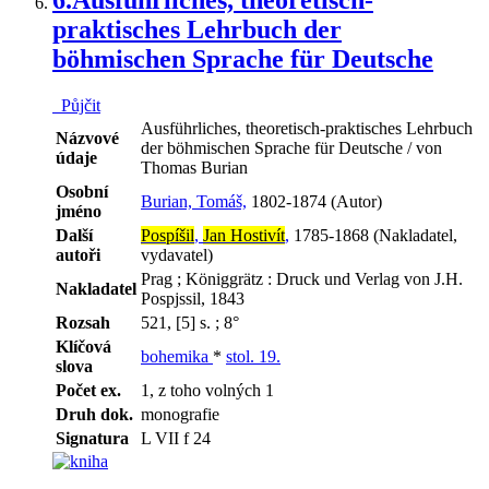
praktisches Lehrbuch der
böhmischen Sprache für Deutsche
Půjčit
Ausführliches, theoretisch-praktisches Lehrbuch
Názvové
der böhmischen Sprache für Deutsche / von
údaje
Thomas Burian
Osobní
Burian, Tomáš,
1802-1874 (Autor)
jméno
Další
Pospíšil
,
Jan Hostivít
,
1785-1868 (Nakladatel,
autoři
vydavatel)
Prag ; Königgrätz : Druck und Verlag von J.H.
Nakladatel
Pospjssil, 1843
Rozsah
521, [5] s. ; 8°
Klíčová
bohemika
*
stol. 19.
slova
Počet ex.
1, z toho volných 1
Druh dok.
monografie
Signatura
L VII f 24