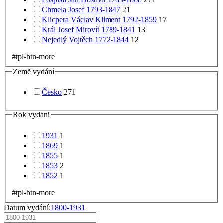
Chmela Josef 1793-1847
21
Klicpera Václav Kliment 1792-1859
17
Král Josef Mirovít 1789-1841
13
Nejedlý Vojtěch 1772-1844
12
#tpl-btn-more
Země vydání
Česko
271
Rok vydání
1931
1
1869
1
1855
1
1853
2
1852
1
#tpl-btn-more
Datum vydání:
1800-1931