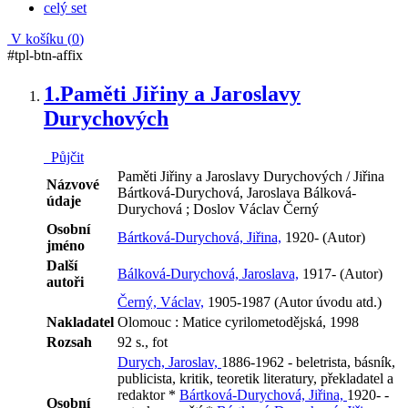
celý set
V košíku (
0
)
#tpl-btn-affix
1.
Paměti Jiřiny a Jaroslavy
Durychových
Půjčit
Paměti Jiřiny a Jaroslavy Durychových / Jiřina
Názvové
Bártková-Durychová, Jaroslava Bálková-
údaje
Durychová ; Doslov Václav Černý
Osobní
Bártková-Durychová, Jiřina,
1920- (Autor)
jméno
Další
Bálková-Durychová, Jaroslava,
1917- (Autor)
autoři
Černý, Václav,
1905-1987 (Autor úvodu atd.)
Nakladatel
Olomouc : Matice cyrilometodějská, 1998
Rozsah
92 s., fot
Durych, Jaroslav,
1886-1962 - beletrista, básník,
publicista, kritik, teoretik literatury, překladatel a
redaktor *
Bártková-Durychová, Jiřina,
1920- -
Osobní