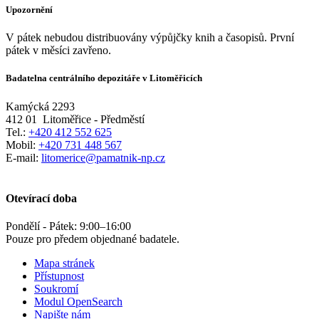
Upozornění
V pátek nebudou distribuovány výpůjčky knih a časopisů. První
pátek v měsíci zavřeno.
Badatelna centrálního depozitáře v Litoměřicích
Kamýcká 2293
412 01
Litoměřice - Předměstí
Tel.:
+420 412 552 625
Mobil:
+420 731 448 567
E-mail:
litomerice@pamatnik-np.cz
Otevírací doba
Pondělí - Pátek:
9:00
–
16:00
Pouze pro předem objednané badatele.
Mapa stránek
Přístupnost
Soukromí
Modul OpenSearch
Napište nám