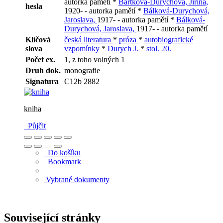
autorka pamětí *
Bártková-Durychová, Jiřina,
hesla
1920- - autorka pamětí *
Bálková-Durychová,
Jaroslava,
1917- - autorka pamětí *
Bálková-
Durychová, Jaroslava,
1917- - autorka pamětí
Klíčová
česká literatura
*
próza
*
autobiografické
slova
vzpomínky
*
Durych J.
*
stol. 20.
Počet ex.
1, z toho volných 1
Druh dok.
monografie
Signatura
C12b 2882
kniha
Půjčit
Do košíku
Bookmark
Vybrané dokumenty
Související stránky