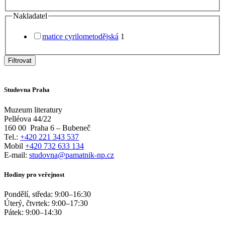
Nakladatel
matice cyrilometodějská
1
Filtrovat
Studovna Praha
Muzeum literatury
Pelléova 44/22
160 00
Praha 6 – Bubeneč
Tel.:
+420 221 343 537
Mobil
+420 732 633 134
E-mail:
studovna@pamatnik-np.cz
Hodiny pro veřejnost
Pondělí, středa:
9:00
–
16:30
Úterý, čtvrtek:
9:00
–
17:30
Pátek:
9:00
–
14:30