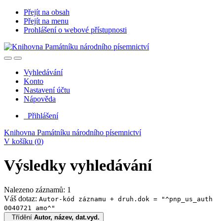
Přejít na obsah
Přejít na menu
Prohlášení o webové přístupnosti
Vyhledávání
Konto
Nastavení účtu
Nápověda
Přihlášení
Knihovna Památníku národního písemnictví
V košíku (
0
)
Výsledky vyhledávání
Nalezeno záznamů: 1
Váš dotaz:
Autor-kód záznamu + druh.dok = "^pnp_us_auth
0040721 amo^"
Třídění
Autor, název, dat.vyd.