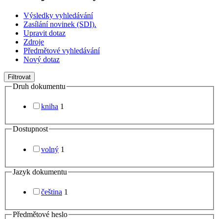
Výsledky vyhledávání
Zasílání novinek (SDI).
Upravit dotaz
Zdroje
Předmětové vyhledávání
Nový dotaz
Filtrovat
Druh dokumentu
kniha
1
Dostupnost
volný
1
Jazyk dokumentu
čeština
1
Předmětové heslo