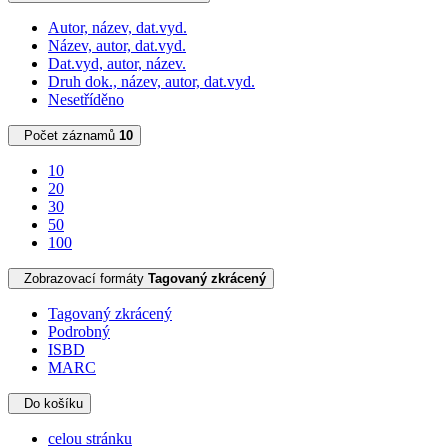
Autor, název, dat.vyd.
Název, autor, dat.vyd.
Dat.vyd, autor, název.
Druh dok., název, autor, dat.vyd.
Nesetříděno
Počet záznamů
10
10
20
30
50
100
Zobrazovací formáty
Tagovaný zkrácený
Tagovaný zkrácený
Podrobný
ISBD
MARC
Do košíku
celou stránku