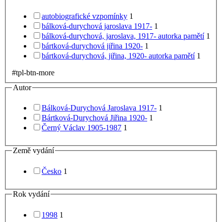
autobiografické vzpomínky
1
bálková-durychová jaroslava 1917-
1
bálková-durychová, jaroslava, 1917- autorka pamětí
1
bártková-durychová jiřina 1920-
1
bártková-durychová, jiřina, 1920- autorka pamětí
1
#tpl-btn-more
Autor
Bálková-Durychová Jaroslava 1917-
1
Bártková-Durychová Jiřina 1920-
1
Černý Václav 1905-1987
1
Země vydání
Česko
1
Rok vydání
1998
1