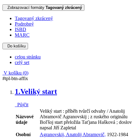
Zobrazovací formáty
Tagovaný zkrácený
Tagovaný zkrácený
Podrobný
ISBD
MARC
Do košíku
celou stránku
celý set
V košíku (
0
)
#tpl-btn-affix
1.
Veliký start
Půjčit
Veliký start : příběh tvůrčí odvahy / Anatolij
Názvové
Abramovič Agranovskij ; z ruského originálu
údaje
Boľšoj start přeložila Taťjana Hašková ; doslov
napsal Jiří Zapletal
Osobní
Agranovskij, Anatolij Abramovič,
1922-1984