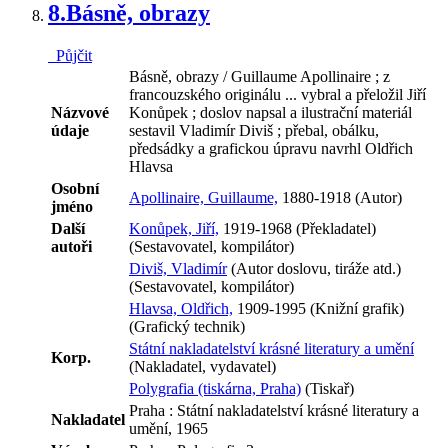
8.
Básně, obrazy
Půjčit
Básně, obrazy / Guillaume Apollinaire ; z
francouzského originálu ... vybral a přeložil Jiří
Názvové
Konůpek ; doslov napsal a ilustrační materiál
údaje
sestavil Vladimír Diviš ; přebal, obálku,
předsádky a grafickou úpravu navrhl Oldřich
Hlavsa
Osobní
Apollinaire, Guillaume,
1880-1918 (Autor)
jméno
Další
Konůpek, Jiří,
1919-1968 (Překladatel)
autoři
(Sestavovatel, kompilátor)
Diviš, Vladimír
(Autor doslovu, tiráže atd.)
(Sestavovatel, kompilátor)
Hlavsa, Oldřich,
1909-1995 (Knižní grafik)
(Grafický technik)
Státní nakladatelství krásné literatury a umění
Korp.
(Nakladatel, vydavatel)
Polygrafia (tiskárna, Praha)
(Tiskař)
Praha : Státní nakladatelství krásné literatury a
Nakladatel
umění, 1965