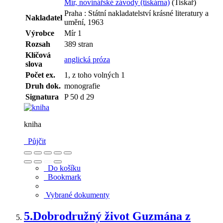
Mír, novinářské závody (tiskárna)
(Tiskař)
Praha : Státní nakladatelství krásné literatury a
Nakladatel
umění, 1963
Výrobce
Mír 1
Rozsah
389 stran
Klíčová
anglická próza
slova
Počet ex.
1, z toho volných 1
Druh dok.
monografie
Signatura
P 50 d 29
kniha
Půjčit
Do košíku
Bookmark
Vybrané dokumenty
5.
Dobrodružný život Guzmána z