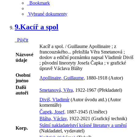
Bookmark
Vybrané dokumenty
9.
Kacíř a spol
Půjčit
Kacíř a spol. / Guillaume Apollinaire ; z
francouzského... přeložila Věra Smetanová ;
Názvové
doslov a ediční poznámku napsal Vladimír Diviš
údaje
; původní lineoryty Josefa Čapka ; v grafické
úpravě Václava Bláhy
Osobní
Apollinaire, Guillaume,
1880-1918 (Autor)
jméno
Další
Smetanová, Věra,
1922-1967 (Překladatel)
autoři
Diviš, Vladimír
(Autor úvodu atd.) (Autor
komentáře)
Čapek, Josef,
1887-1945 (Umělec)
Bláha, Václav,
1922-2021 (Grafický technik)
Státní nakladatelství krásné literatury a umění
Korp.
(Nakladatel, vydavatel)