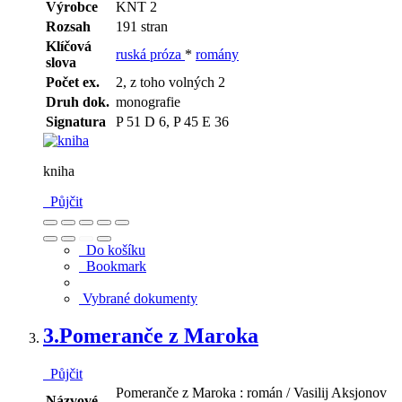
Výrobce
KNT 2
Rozsah
191 stran
Klíčová
ruská próza
*
romány
slova
Počet ex.
2, z toho volných 2
Druh dok.
monografie
Signatura
P 51 D 6, P 45 E 36
kniha
Půjčit
Do košíku
Bookmark
Vybrané dokumenty
3.
Pomeranče z Maroka
Půjčit
Pomeranče z Maroka : román / Vasilij Aksjonov
Názvové