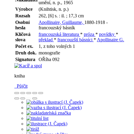
umění, n. p., 1965
Výrobce
(Knihtisk, n. p.)
Rozsah
262, [6] s. : il. ; 17,3 cm
Osobní
Apollinaire, Guillaume,
1880-1918 -
hesla
francouzský básník
Klíčová
francouzská literatura
*
próza
*
povídky
*
slova
překlad
*
francouzští básníci
*
Apollinaire G.
Počet ex.
1, z toho volných 1
Druh dok.
monografie
Signatura
OŘíha 092
kniha
Půjčit