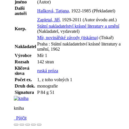
jméno
(Autor)
Další
Hašková, Tatjana,
1922-1985 (Překladatel)
autoři
Zapletal, Jiří,
1929-2011 (Autor úvodu atd.)
Státní nakladatelství krásné literatury a umění
Korp.
(Nakladatel, vydavatel)
Mír, novinářské závody (tiskárna)
(Tiskař)
Praha : Státní nakladatelství krásné literatury a
Nakladatel
umění, 1962
Výrobce
Mír 1
Rozsah
142 stran
Klíčová
ruská próza
slova
Počet ex.
1, z toho volných 1
Druh dok.
monografie
Signatura
P 84 g 51
kniha
Půjčit