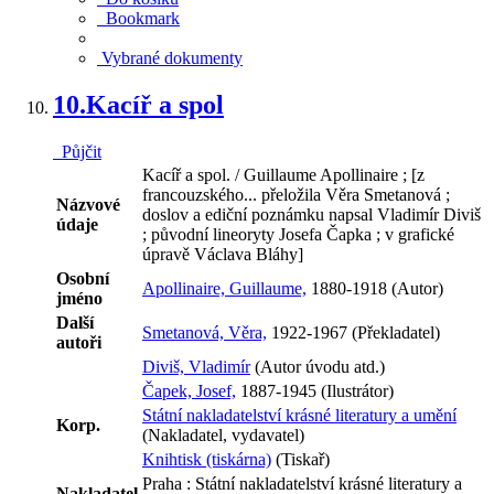
Bookmark
Vybrané dokumenty
10.
Kacíř a spol
Půjčit
Kacíř a spol. / Guillaume Apollinaire ; [z
francouzského... přeložila Věra Smetanová ;
Názvové
doslov a ediční poznámku napsal Vladimír Diviš
údaje
; původní lineoryty Josefa Čapka ; v grafické
úpravě Václava Bláhy]
Osobní
Apollinaire, Guillaume,
1880-1918 (Autor)
jméno
Další
Smetanová, Věra,
1922-1967 (Překladatel)
autoři
Diviš, Vladimír
(Autor úvodu atd.)
Čapek, Josef,
1887-1945 (Ilustrátor)
Státní nakladatelství krásné literatury a umění
Korp.
(Nakladatel, vydavatel)
Knihtisk (tiskárna)
(Tiskař)
Praha : Státní nakladatelství krásné literatury a
Nakladatel