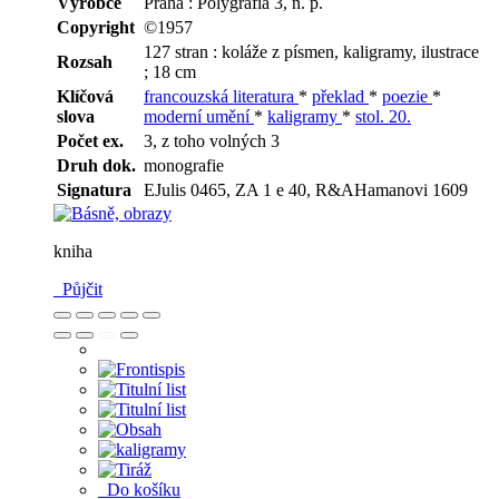
Výrobce
Praha : Polygrafia 3, n. p.
Copyright
©1957
127 stran : koláže z písmen, kaligramy, ilustrace
Rozsah
; 18 cm
Klíčová
francouzská literatura
*
překlad
*
poezie
*
slova
moderní umění
*
kaligramy
*
stol. 20.
Počet ex.
3, z toho volných 3
Druh dok.
monografie
Signatura
EJulis 0465, ZA 1 e 40, R&AHamanovi 1609
kniha
Půjčit
Do košíku