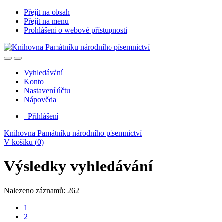
Přejít na obsah
Přejít na menu
Prohlášení o webové přístupnosti
Vyhledávání
Konto
Nastavení účtu
Nápověda
Přihlášení
Knihovna Památníku národního písemnictví
V košíku (
0
)
Výsledky vyhledávání
Nalezeno záznamů: 262
1
2