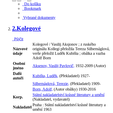
Do košíku
Bookmark
Vybrané dokumenty
2.
Kolegové
Půjčit
Kolegové / Vasilij Aksjonov ; z ruského
Názvové
originálu Kollegi přeložila Tereza Silbernáglová,
údaje
verše přeložil Luděk Kubišta ; obálka a vazba
Adolf Born
Osobní
Aksenov, Vasilij Pavlovič,
1932-2009 (Autor)
jméno
Další
Kubišta, Luděk,
(Překladatel) 1927-
autoři
Silbernáglová, Terezie,
(Překladatel) 1909-
Born, Adolf,
(Autor obálky) 1930-2016
Státní nakladatelství krásné literatury a umění
Korp.
(Nakladatel, vydavatel)
Praha : Státní nakladatelství krásné literatury a
Nakladatel
umění 1963