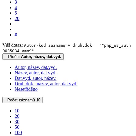
3
4
5
20
#
Váš dotaz:
Autor-kód záznamu + druh.dok = "^pnp_us_auth
0035034 amo^"
Třídění
Autor, název, dat.vyd.
Autor, název, dat.vyd.
Název, autor, dat.vyd.
Dat.vyd, autor, název.
Druh dok., název, autor, dat.vyd.
Nesetříděno
Počet záznamů
10
10
20
30
50
100