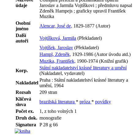
údaje
Jaroslav a Jarmila Vojtíškovi ; předmluvu napsal
Zdeněk Hampejs ; graficky upravil František
Muzika
Osobní
Alencar, José de,
1829-1877 (Autor)
jméno
Další
Vojtíšková, Jarmila
(Překladatel)
autoři
Vojtíšek, Jaroslav
(Překladatel)
Hampl, Zdeněk,
1929-1986 (Autor úvodu atd.)
Muzika, František,
1900-1974 (Knižní grafik)
Státní nakladatelství krásné literatury a umění
Korp.
(Nakladatel, vydavatel)
Praha : Státní nakladatelství krásné literatury a
Nakladatel
umění, 1964
Rozsah
209 stran
Klíčová
brazilská literatura
*
próza
*
povídky
slova
Počet ex.
1, z toho volných 1
Druh dok.
monografie
Signatura
P 28 g 66