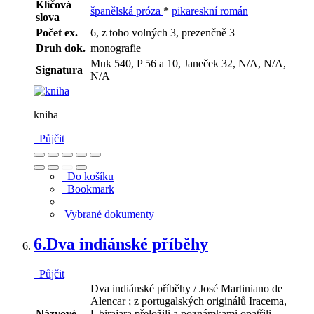
Klíčová
španělská próza
*
pikareskní román
slova
Počet ex.
6, z toho volných 3, prezenčně 3
Druh dok.
monografie
Muk 540, P 56 a 10, Janeček 32, N/A, N/A,
Signatura
N/A
kniha
Půjčit
Do košíku
Bookmark
Vybrané dokumenty
6.
Dva indiánské příběhy
Půjčit
Dva indiánské příběhy / José Martiniano de
Alencar ; z portugalských originálů Iracema,
Názvové
Ubirajara přeložili a poznámkami opatřili