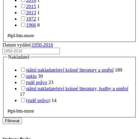
2016
1
2015
1
2013
1
1972
1
1966
8
#tpl-btn-more
Datum vydání:
1950-2016
Nakladatel
státní nakladatelství krásné literatury a umění
189
snklu
39
rudé právo
23
státní nakladatelství krásné literatury, hudby a umění
17
(rudé právo)
14
#tpl-btn-more
Filtrovat
Studovna Praha