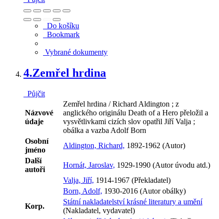
Do košíku
Bookmark
Vybrané dokumenty
4.
Zemřel hrdina
Půjčit
Zemřel hrdina / Richard Aldington ; z
Názvové
anglického originálu Death of a Hero přeložil a
údaje
vysvětlivkami cizích slov opatřil Jiří Valja ;
obálka a vazba Adolf Born
Osobní
Aldington, Richard,
1892-1962 (Autor)
jméno
Další
Hornát, Jaroslav,
1929-1990 (Autor úvodu atd.)
autoři
Valja, Jiří,
1914-1967 (Překladatel)
Born, Adolf,
1930-2016 (Autor obálky)
Státní nakladatelství krásné literatury a umění
Korp.
(Nakladatel, vydavatel)