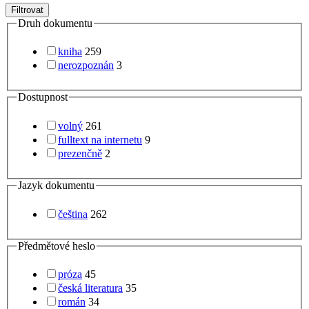
Filtrovat
Druh dokumentu
kniha
259
nerozpoznán
3
Dostupnost
volný
261
fulltext na internetu
9
prezenčně
2
Jazyk dokumentu
čeština
262
Předmětové heslo
próza
45
česká literatura
35
román
34