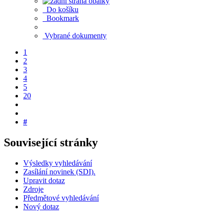
Do košíku
Bookmark
Vybrané dokumenty
1
2
3
4
5
20
#
Související stránky
Výsledky vyhledávání
Zasílání novinek (SDI).
Upravit dotaz
Zdroje
Předmětové vyhledávání
Nový dotaz