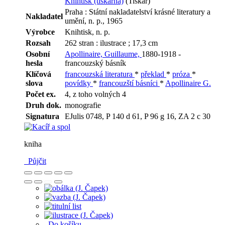
Knihtisk (tiskárna)
(Tiskař)
Praha : Státní nakladatelství krásné literatury a
Nakladatel
umění, n. p., 1965
Výrobce
Knihtisk, n. p.
Rozsah
262 stran : ilustrace ; 17,3 cm
Osobní
Apollinaire, Guillaume,
1880-1918 -
hesla
francouzský básník
Klíčová
francouzská literatura
*
překlad
*
próza
*
slova
povídky
*
francouzští básníci
*
Apollinaire G.
Počet ex.
4, z toho volných 4
Druh dok.
monografie
Signatura
EJulis 0748, P 140 d 61, P 96 g 16, ZA 2 c 30
kniha
Půjčit
Do košíku