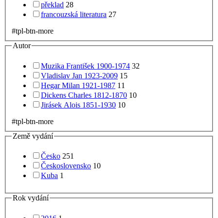
překlad
28
francouzská literatura
27
#tpl-btn-more
Autor
Muzika František 1900-1974
32
Vladislav Jan 1923-2009
15
Hegar Milan 1921-1987
11
Dickens Charles 1812-1870
10
Jirásek Alois 1851-1930
10
#tpl-btn-more
Země vydání
Česko
251
Československo
10
Kuba
1
Rok vydání