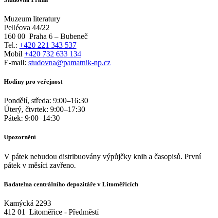
Muzeum literatury
Pelléova 44/22
160 00
Praha 6 – Bubeneč
Tel.:
+420 221 343 537
Mobil
+420 732 633 134
E-mail:
studovna@pamatnik-np.cz
Hodiny pro veřejnost
Pondělí, středa:
9:00
–
16:30
Úterý, čtvrtek:
9:00
–
17:30
Pátek:
9:00
–
14:30
Upozornění
V pátek nebudou distribuovány výpůjčky knih a časopisů. První
pátek v měsíci zavřeno.
Badatelna centrálního depozitáře v Litoměřicích
Kamýcká 2293
412 01
Litoměřice - Předměstí