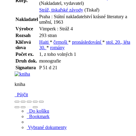
Korp.
(Nakladatel, vydavatel)
Stráž, tiskařské závody
(Tiskař)
Praha : Státní nakladatelství krásné literatury a
Nakladatel
umění, 1963
Výrobce
Vimperk : Stráž 4
Rozsah
293 stran
Klíčová
Haiti
*
černoši
*
pronásledování
*
stol. 20., léta
slova
30.
*
romány
Počet ex.
1, z toho volných 1
Druh dok.
monografie
Signatura
P 51 d 21
kniha
Půjčit
Do košíku
Bookmark
Vybrané dokumenty