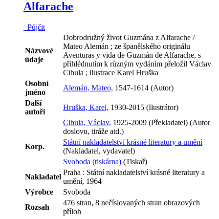
Alfarache
Půjčit
Dobrodružný život Guzmána z Alfarache /
Mateo Alemán ; ze španělského originálu
Názvové
Aventuras y vida de Guzmán de Alfarache, s
údaje
přihlédnutím k různým vydáním přeložil Václav
Cibula ; ilustrace Karel Hruška
Osobní
Alemán, Mateo,
1547-1614 (Autor)
jméno
Další
Hruška, Karel,
1930-2015 (Ilustrátor)
autoři
Cibula, Václav,
1925-2009 (Překladatel) (Autor
doslovu, tiráže atd.)
Státní nakladatelství krásné literatury a umění
Korp.
(Nakladatel, vydavatel)
Svoboda (tiskárna)
(Tiskař)
Praha : Státní nakladatelství krásné literatury a
Nakladatel
umění, 1964
Výrobce
Svoboda
476 stran, 8 nečíslovaných stran obrazových
Rozsah
příloh