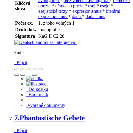
avantgarda
*
meziválečná avantgarda
*
německá
Klíčová
poezie
*
německá próza
*
esej
*
eseje
*
slova
esejistické texty
*
expresionismus
*
literární
expresionismus
*
dada
*
dadaismus
Počet ex.
1, z toho volných 1
Druh dok.
monografie
Signatura
KaG II C2 28
kniha
Půjčit
Do košíku
Bookmark
Vybrané dokumenty
7.
Phantastische Gebete
Půjčit