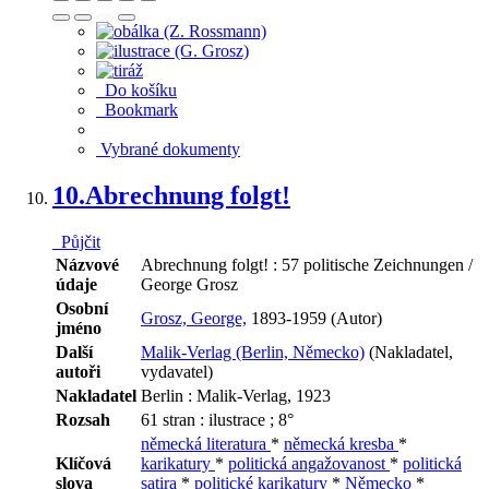
Do košíku
Bookmark
Vybrané dokumenty
10.
Abrechnung folgt!
Půjčit
Názvové
Abrechnung folgt! : 57 politische Zeichnungen /
údaje
George Grosz
Osobní
Grosz, George,
1893-1959 (Autor)
jméno
Další
Malik-Verlag (Berlin, Německo)
(Nakladatel,
autoři
vydavatel)
Nakladatel
Berlin : Malik-Verlag, 1923
Rozsah
61 stran : ilustrace ; 8°
německá literatura
*
německá kresba
*
Klíčová
karikatury
*
politická angažovanost
*
politická
slova
satira
*
politické karikatury
*
Německo
*