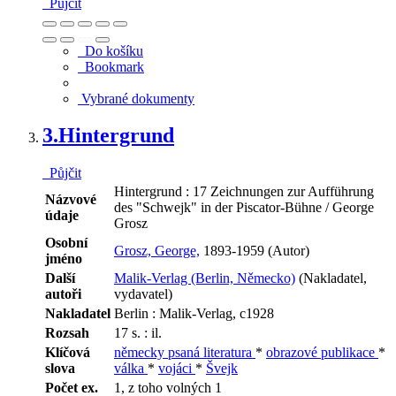
Půjčit
Do košíku
Bookmark
Vybrané dokumenty
3.
Hintergrund
Půjčit
Hintergrund : 17 Zeichnungen zur Aufführung
Názvové
des "Schwejk" in der Piscator-Bühne / George
údaje
Grosz
Osobní
Grosz, George,
1893-1959 (Autor)
jméno
Další
Malik-Verlag (Berlin, Německo)
(Nakladatel,
autoři
vydavatel)
Nakladatel
Berlin : Malik-Verlag, c1928
Rozsah
17 s. : il.
Klíčová
německy psaná literatura
*
obrazové publikace
*
slova
válka
*
vojáci
*
Švejk
Počet ex.
1, z toho volných 1