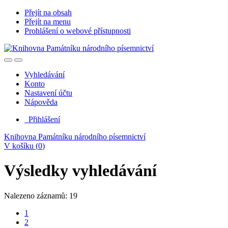
Přejít na obsah
Přejít na menu
Prohlášení o webové přístupnosti
Vyhledávání
Konto
Nastavení účtu
Nápověda
Přihlášení
Knihovna Památníku národního písemnictví
V košíku (
0
)
Výsledky vyhledávání
Nalezeno záznamů: 19
1
2