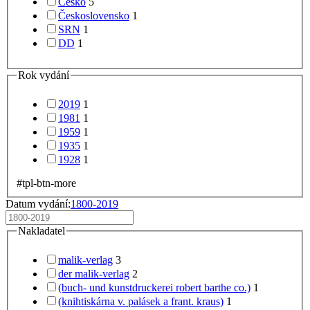
Česko
5
Československo
1
SRN
1
DD
1
Rok vydání
2019
1
1981
1
1959
1
1935
1
1928
1
#tpl-btn-more
Datum vydání:
1800-2019
Nakladatel
malik-verlag
3
der malik-verlag
2
(buch- und kunstdruckerei robert barthe co.)
1
(knihtiskárna v. palásek a frant. kraus)
1