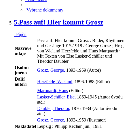
Vybrané dokumenty
5.
Pass auf! Hier kommt Grosz
Půjčit
Pass auf! Hier kommt Grosz : Bilder, Rhythmen
und Gesänge 1915-1918 / George Grosz ; Hrsg.
Názvové
von Wieland Herzfelde und Hans Marquardt ;
údaje
Mit Texten von Else Lasker-Schüller und
Theodor Däubler
Osobní
Grosz, George,
1893-1959 (Autor)
jméno
Další
Herzfelde, Wieland,
1896-1988 (Editor)
autoři
Marquardt, Hans
(Editor)
Lasker-Schüler, Else,
1869-1945 (Autor úvodu
atd.)
Däubler, Theodor,
1876-1934 (Autor úvodu
atd.)
Grosz, George,
1893-1959 (Ilustrátor)
Nakladatel
Leipzig : Philipp Reclam jun., 1981