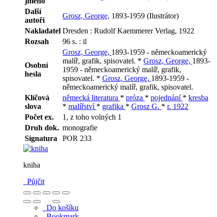
jméno
Další
Grosz, George,
1893-1959 (Ilustrátor)
autoři
Nakladatel
Dresden : Rudolf Kaemmerer Verlag, 1922
Rozsah
96 s. : il
Grosz, George,
1893-1959 - německoamerický
malíř, grafik, spisovatel. *
Grosz, George,
1893-
Osobní
1959 - německoamerický malíř, grafik,
hesla
spisovatel. *
Grosz, George,
1893-1959 -
německoamerický malíř, grafik, spisovatel.
Klíčová
německá literatura
*
próza
*
pojednání
*
kresba
slova
*
malířství
*
grafika
*
Grosz G.
*
r. 1922
Počet ex.
1, z toho volných 1
Druh dok.
monografie
Signatura
POR 233
kniha
Půjčit
Do košíku
Bookmark