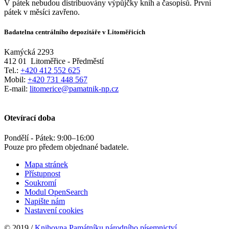
V pátek nebudou distribuovány výpůjčky knih a časopisů. První
pátek v měsíci zavřeno.
Badatelna centrálního depozitáře v Litoměřicích
Kamýcká 2293
412 01
Litoměřice - Předměstí
Tel.:
+420 412 552 625
Mobil:
+420 731 448 567
E-mail:
litomerice@pamatnik-np.cz
Otevírací doba
Pondělí - Pátek:
9:00
–
16:00
Pouze pro předem objednané badatele.
Mapa stránek
Přístupnost
Soukromí
Modul OpenSearch
Napište nám
Nastavení cookies
© 2019 /
Knihovna Památníku národního písemnictví