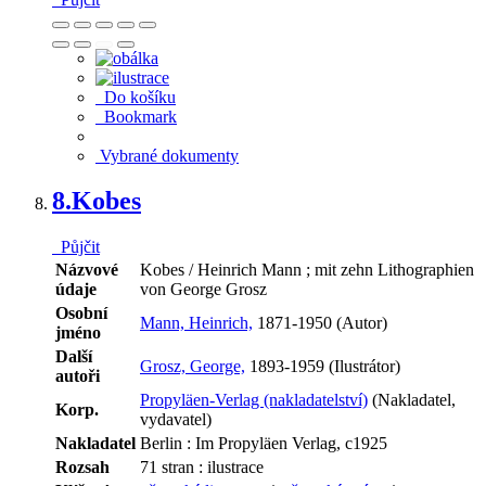
Do košíku
Bookmark
Vybrané dokumenty
8.
Kobes
Půjčit
Názvové
Kobes / Heinrich Mann ; mit zehn Lithographien
údaje
von George Grosz
Osobní
Mann, Heinrich,
1871-1950 (Autor)
jméno
Další
Grosz, George,
1893-1959 (Ilustrátor)
autoři
Propyläen-Verlag (nakladatelství)
(Nakladatel,
Korp.
vydavatel)
Nakladatel
Berlin : Im Propyläen Verlag, c1925
Rozsah
71 stran : ilustrace