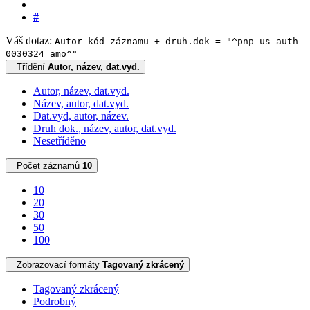
#
Váš dotaz:
Autor-kód záznamu + druh.dok = "^pnp_us_auth
0030324 amo^"
Třídění
Autor, název, dat.vyd.
Autor, název, dat.vyd.
Název, autor, dat.vyd.
Dat.vyd, autor, název.
Druh dok., název, autor, dat.vyd.
Nesetříděno
Počet záznamů
10
10
20
30
50
100
Zobrazovací formáty
Tagovaný zkrácený
Tagovaný zkrácený
Podrobný