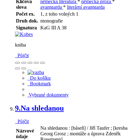
Klíčová
německá literatura
*
německá próza
*
slova
avantgarda
*
literární avantgarda
Počet ex.
1, z toho volných 1
Druh dok.
monografie
Signatura
KaG III A 38
kniha
Půjčit
Do košíku
Bookmark
Vybrané dokumenty
9.
Na shledanou
Půjčit
Na shledanou : [báseň] / Jiří Taufer ; [kresba
Názvové
Georg Grosz ; montáže a úprava Zdeněk
údaje
Rossmann]