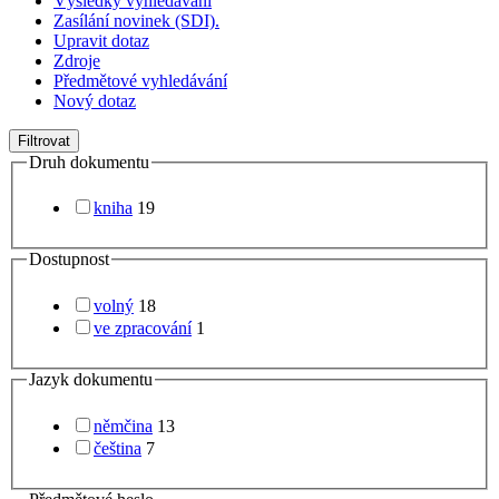
Výsledky vyhledávání
Zasílání novinek (SDI).
Upravit dotaz
Zdroje
Předmětové vyhledávání
Nový dotaz
Filtrovat
Druh dokumentu
kniha
19
Dostupnost
volný
18
ve zpracování
1
Jazyk dokumentu
němčina
13
čeština
7