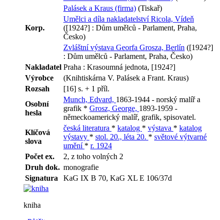
Palásek a Kraus (firma)
(Tiskař)
Umělci a díla nakladatelství Ricola, Vídeň
Korp.
([1924?] : Dům umělců - Parlament, Praha,
Česko)
Zvláštní výstava Georfa Grosza, Berlín
([1924?]
: Dům umělců - Parlament, Praha, Česko)
Nakladatel
Praha : Krasoumná jednota, [1924?]
Výrobce
(Knihtiskárna V. Palásek a Frant. Kraus)
Rozsah
[16] s. + 1 příl.
Munch, Edvard,
1863-1944 - norský malíř a
Osobní
grafik *
Grosz, George,
1893-1959 -
hesla
německoamerický malíř, grafik, spisovatel.
česká literatura
*
katalog
*
výstava
*
katalog
Klíčová
výstavy
*
stol. 20., léta 20.
*
světové výtvarné
slova
umění
*
r. 1924
Počet ex.
2, z toho volných 2
Druh dok.
monografie
Signatura
KaG IX B 70, KaG XL E 106/37d
kniha