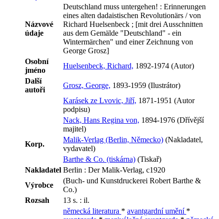
Deutschland muss untergehen! : Erinnerungen
eines alten dadaistischen Revolutionärs / von
Názvové
Richard Huelsenbeck ; [mit drei Ausschnitten
údaje
aus dem Gemälde "Deutschland" - ein
Wintermärchen" und einer Zeichnung von
George Grosz]
Osobní
Huelsenbeck, Richard,
1892-1974 (Autor)
jméno
Další
Grosz, George,
1893-1959 (Ilustrátor)
autoři
Karásek ze Lvovic, Jiří,
1871-1951 (Autor
podpisu)
Nack, Hans Regina von,
1894-1976 (Dřívější
majitel)
Malik-Verlag (Berlin, Německo)
(Nakladatel,
Korp.
vydavatel)
Barthe & Co. (tiskárna)
(Tiskař)
Nakladatel
Berlin : Der Malik-Verlag, c1920
(Buch- und Kunstdruckerei Robert Barthe &
Výrobce
Co.)
Rozsah
13 s. : il.
německá literatura
*
avantgardní umění
*