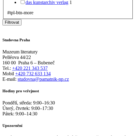
das kunstarchiv verlag
1
#tpl-btn-more
Filtrovat
Studovna Praha
Muzeum literatury
Pelléova 44/22
160 00
Praha 6 – Bubeneč
Tel.:
+420 221 343 537
Mobil
+420 732 633 134
E-mail:
studovna@pamatnik-np.cz
Hodiny pro veřejnost
Pondělí, středa:
9:00
–
16:30
Úterý, čtvrtek:
9:00
–
17:30
Pátek:
9:00
–
14:30
Upozornění