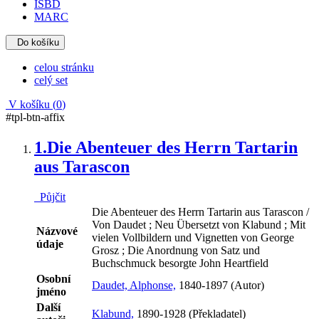
ISBD
MARC
Do košíku
celou stránku
celý set
V košíku (
0
)
#tpl-btn-affix
1.
Die Abenteuer des Herrn Tartarin
aus Tarascon
Půjčit
Die Abenteuer des Herrn Tartarin aus Tarascon /
Von Daudet ; Neu Übersetzt von Klabund ; Mit
Názvové
vielen Vollbildern und Vignetten von George
údaje
Grosz ; Die Anordnung von Satz und
Buchschmuck besorgte John Heartfield
Osobní
Daudet, Alphonse,
1840-1897 (Autor)
jméno
Další
Klabund,
1890-1928 (Překladatel)