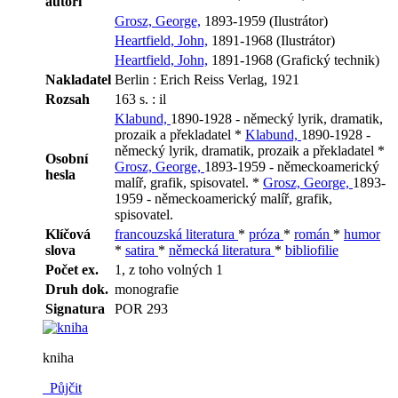
autoři
Grosz, George,
1893-1959 (Ilustrátor)
Heartfield, John,
1891-1968 (Ilustrátor)
Heartfield, John,
1891-1968 (Grafický technik)
Nakladatel
Berlin : Erich Reiss Verlag, 1921
Rozsah
163 s. : il
Klabund,
1890-1928 - německý lyrik, dramatik,
prozaik a překladatel *
Klabund,
1890-1928 -
německý lyrik, dramatik, prozaik a překladatel *
Osobní
Grosz, George,
1893-1959 - německoamerický
hesla
malíř, grafik, spisovatel. *
Grosz, George,
1893-
1959 - německoamerický malíř, grafik,
spisovatel.
Klíčová
francouzská literatura
*
próza
*
román
*
humor
slova
*
satira
*
německá literatura
*
bibliofilie
Počet ex.
1, z toho volných 1
Druh dok.
monografie
Signatura
POR 293
kniha
Půjčit