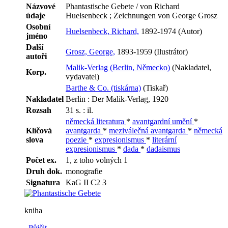
Názvové
Phantastische Gebete / von Richard
údaje
Huelsenbeck ; Zeichnungen von George Grosz
Osobní
Huelsenbeck, Richard,
1892-1974 (Autor)
jméno
Další
Grosz, George,
1893-1959 (Ilustrátor)
autoři
Malik-Verlag (Berlin, Německo)
(Nakladatel,
Korp.
vydavatel)
Barthe & Co. (tiskárna)
(Tiskař)
Nakladatel
Berlin : Der Malik-Verlag, 1920
Rozsah
31 s. : il.
německá literatura
*
avantgardní umění
*
Klíčová
avantgarda
*
meziválečná avantgarda
*
německá
slova
poezie
*
expresionismus
*
literární
expresionismus
*
dada
*
dadaismus
Počet ex.
1, z toho volných 1
Druh dok.
monografie
Signatura
KaG II C2 3
kniha
Půjčit