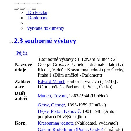
Do košíku
Bookmark
Vybrané dokumenty
2.
3 souborné výstavy
Půjčit
3 souborné výstavy : 1. Edvard Munch : 2.
Názvové
George Grosz : 3. Umělci a díla nakladatelství
údaje
Ricola, Vídeň : Krasoumná jednota pro Čechy,
Praha 1 (Dům umělců - Parlament)
Záhlaví-
Edvard Munch
souborná výstava ([1924?] :
akce
Dům umělců - Parlament, Praha, Česko)
Další
Munch, Edvard,
1863-1944 (Umělec)
autoři
Grosz, George,
1893-1959 (Umělec)
Dějev, Platon Ivanovič,
1901-1981 (Autor
podpisu) (Dřívější majitel)
Korp.
Krasoumná jednota
(Nakladatel, vydavatel)
Galerie Rudolfinum (Praha, Česko)
(Jiná role)