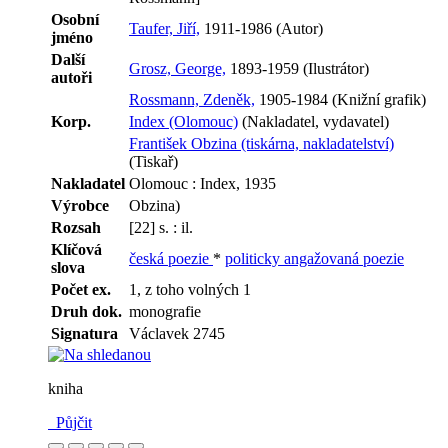
Osobní
Taufer, Jiří,
1911-1986 (Autor)
jméno
Další
Grosz, George,
1893-1959 (Ilustrátor)
autoři
Rossmann, Zdeněk,
1905-1984 (Knižní grafik)
Korp.
Index (Olomouc)
(Nakladatel, vydavatel)
František Obzina (tiskárna, nakladatelství)
(Tiskař)
Nakladatel
Olomouc : Index, 1935
Výrobce
Obzina)
Rozsah
[22] s. : il.
Klíčová
česká poezie
*
politicky angažovaná poezie
slova
Počet ex.
1, z toho volných 1
Druh dok.
monografie
Signatura
Václavek 2745
kniha
Půjčit