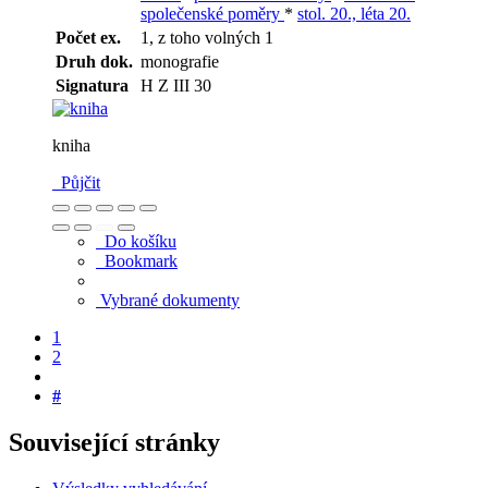
společenské poměry
*
stol. 20., léta 20.
Počet ex.
1, z toho volných 1
Druh dok.
monografie
Signatura
H Z III 30
kniha
Půjčit
Do košíku
Bookmark
Vybrané dokumenty
1
2
#
Související stránky