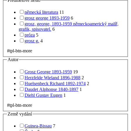
Předmětové heslo
německá literatura
11
grosz george 1893-1959
6
grosz, george, 1893-1959 německoamerický malíř,
grafik, spisovatel.
6
próza
5
grosz g.
4
#tpl-btn-more
Autor
Grosz George 1893-1959
19
Herzfelde Wieland 1896-1988
2
Huelsenbeck Richard 1892-1974
2
Daudet Alphonse 1840-1897
1
Diehl Gustav Eugen
1
#tpl-btn-more
Země vydání
Guinea-Bissau
7