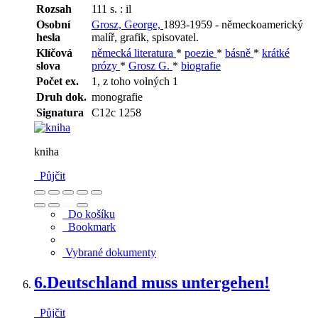
Rozsah
111 s. : il
Osobní
Grosz, George,
1893-1959 - německoamerický
hesla
malíř, grafik, spisovatel.
Klíčová
německá literatura
*
poezie
*
básně
*
krátké
slova
prózy
*
Grosz G.
*
biografie
Počet ex.
1, z toho volných 1
Druh dok.
monografie
Signatura
C12c 1258
kniha
Půjčit
Do košíku
Bookmark
Vybrané dokumenty
6.
Deutschland muss untergehen!
Půjčit