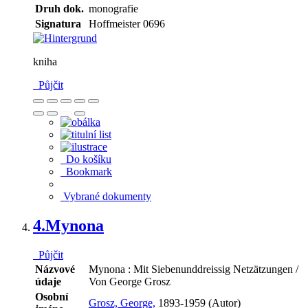
Druh dok.
monografie
Signatura
Hoffmeister 0696
kniha
Půjčit
Do košíku
Bookmark
Vybrané dokumenty
4.
Mynona
Půjčit
Názvové
Mynona : Mit Siebenunddreissig Netzätzungen /
údaje
Von George Grosz
Osobní
Grosz, George,
1893-1959 (Autor)