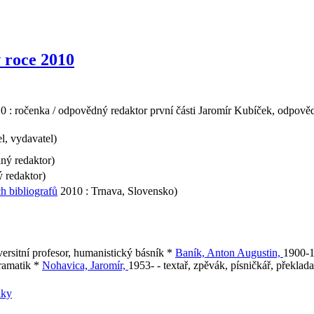
 roce 2010
 : ročenka / odpovědný redaktor první části Jaromír Kubíček, odpověd
l, vydavatel)
ný redaktor)
 redaktor)
 bibliografů
2010 : Trnava, Slovensko)
versitní profesor, humanistický básník *
Baník, Anton Augustin,
1900-1
dramatik *
Nohavica, Jaromír,
1953- - textař, zpěvák, písničkář, překlada
iky