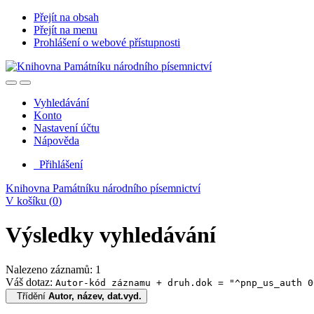
Přejít na obsah
Přejít na menu
Prohlášení o webové přístupnosti
Vyhledávání
Konto
Nastavení účtu
Nápověda
Přihlášení
Knihovna Památníku národního písemnictví
V košíku (
0
)
Výsledky vyhledávání
Nalezeno záznamů: 1
Váš dotaz:
Autor-kód záznamu + druh.dok = "^pnp_us_auth 0
Třídění
Autor, název, dat.vyd.