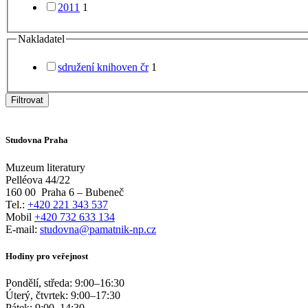
2011
1
Nakladatel
sdružení knihoven čr
1
Filtrovat
Studovna Praha
Muzeum literatury
Pelléova 44/22
160 00
Praha 6 – Bubeneč
Tel.:
+420 221 343 537
Mobil
+420 732 633 134
E-mail:
studovna@pamatnik-np.cz
Hodiny pro veřejnost
Pondělí, středa:
9:00
–
16:30
Úterý, čtvrtek:
9:00
–
17:30
Pátek:
9:00
–
14:30