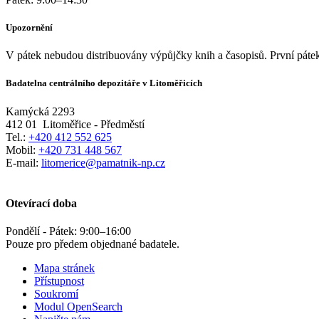
Upozornění
V pátek nebudou distribuovány výpůjčky knih a časopisů. První pátek
Badatelna centrálního depozitáře v Litoměřicích
Kamýcká 2293
412 01
Litoměřice - Předměstí
Tel.:
+420 412 552 625
Mobil:
+420 731 448 567
E-mail:
litomerice@pamatnik-np.cz
Otevírací doba
Pondělí - Pátek:
9:00
–
16:00
Pouze pro předem objednané badatele.
Mapa stránek
Přístupnost
Soukromí
Modul OpenSearch