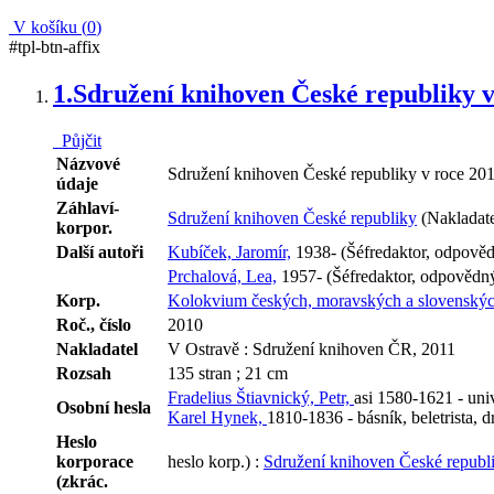
V košíku (
0
)
#tpl-btn-affix
1.
Sdružení knihoven České republiky v
Půjčit
Názvové
Sdružení knihoven České republiky v roce 2010
údaje
Záhlaví-
Sdružení knihoven České republiky
(Nakladate
korpor.
Další autoři
Kubíček, Jaromír,
1938- (Šéfredaktor, odpověd
Prchalová, Lea,
1957- (Šéfredaktor, odpovědný
Korp.
Kolokvium českých, moravských a slovenských
Roč., číslo
2010
Nakladatel
V Ostravě : Sdružení knihoven ČR, 2011
Rozsah
135 stran ; 21 cm
Fradelius Štiavnický, Petr,
asi 1580-1621 - uni
Osobní hesla
Karel Hynek,
1810-1836 - básník, beletrista, 
Heslo
korporace
heslo korp.) :
Sdružení knihoven České republ
(zkrác.