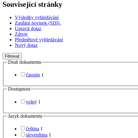
Související stránky
Výsledky vyhledávání
Zasílání novinek (SDI).
Upravit dotaz
Zdroje
Předmětové vyhledávání
Nový dotaz
Filtrovat
Druh dokumentu
časopis
1
Dostupnost
volný
1
Jazyk dokumentu
čeština
1
slovenština
1