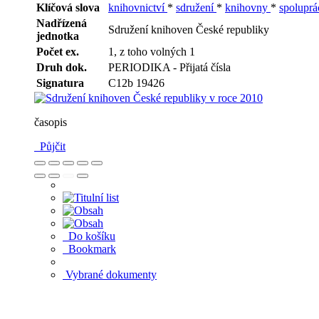
Klíčová slova
knihovnictví
*
sdružení
*
knihovny
*
spolupr
Nadřízená
Sdružení knihoven České republiky
jednotka
Počet ex.
1, z toho volných 1
Druh dok.
PERIODIKA - Přijatá čísla
Signatura
C12b 19426
časopis
Půjčit
Do košíku
Bookmark
Vybrané dokumenty