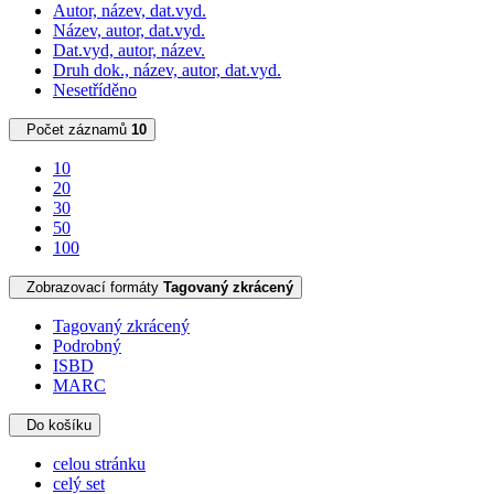
Autor, název, dat.vyd.
Název, autor, dat.vyd.
Dat.vyd, autor, název.
Druh dok., název, autor, dat.vyd.
Nesetříděno
Počet záznamů
10
10
20
30
50
100
Zobrazovací formáty
Tagovaný zkrácený
Tagovaný zkrácený
Podrobný
ISBD
MARC
Do košíku
celou stránku
celý set