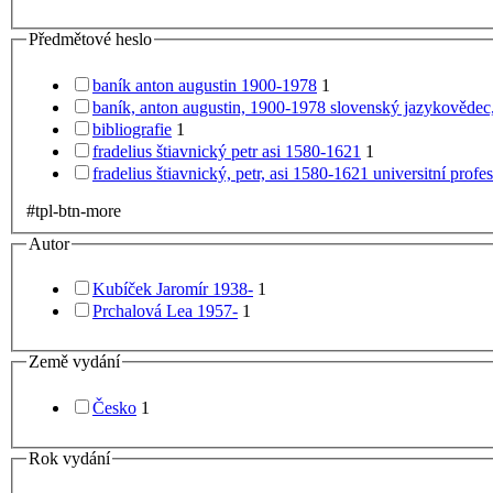
Předmětové heslo
baník anton augustin 1900-1978
1
baník, anton augustin, 1900-1978 slovenský jazykovědec, 
bibliografie
1
fradelius štiavnický petr asi 1580-1621
1
fradelius štiavnický, petr, asi 1580-1621 universitní prof
#tpl-btn-more
Autor
Kubíček Jaromír 1938-
1
Prchalová Lea 1957-
1
Země vydání
Česko
1
Rok vydání