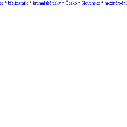
áce
*
bibliografie
*
kramářské tisky
*
Česko
*
Slovensko
*
mezinárodní