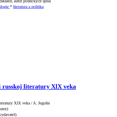
iktátor, autor politických spisů
eologie
*
literatura a politika
i russkoj literatury XlX veka
literatury XlX veka / A. Jegolin
utor)
vydavatel)