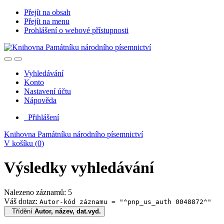
Přejít na obsah
Přejít na menu
Prohlášení o webové přístupnosti
Vyhledávání
Konto
Nastavení účtu
Nápověda
Přihlášení
Knihovna Památníku národního písemnictví
V košíku (
0
)
Výsledky vyhledávání
Nalezeno záznamů: 5
Váš dotaz:
Autor-kód záznamu = "^pnp_us_auth 0048872^"
Třídění
Autor, název, dat.vyd.