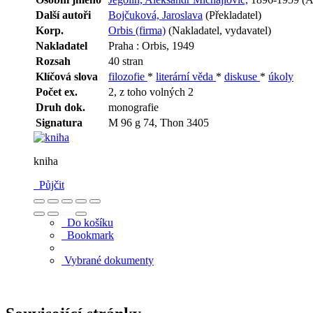
Další autoři
Bojčuková, Jaroslava
(Překladatel)
Korp.
Orbis (firma)
(Nakladatel, vydavatel)
Nakladatel
Praha : Orbis, 1949
Rozsah
40 stran
Klíčová slova
filozofie
*
literární věda
*
diskuse
*
úkoly
Počet ex.
2, z toho volných 2
Druh dok.
monografie
Signatura
M 96 g 74, Thon 3405
kniha
Půjčit
Do košíku
Bookmark
Vybrané dokumenty