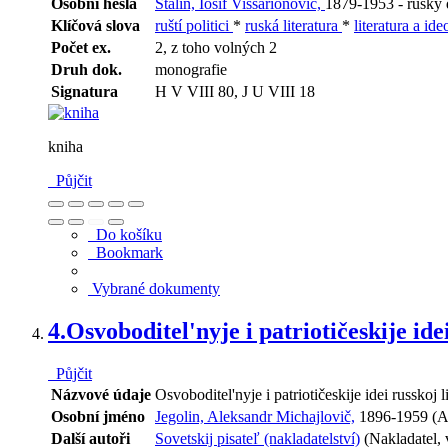
Osobní hesla
Stalin, Iosif Vissarionovič,
1879-1953 - ruský d
Klíčová slova
ruští politici
*
ruská literatura
*
literatura a id
Počet ex.
2, z toho volných 2
Druh dok.
monografie
Signatura
H V VIII 80, J U VIII 18
kniha
Půjčit
Do košíku
Bookmark
Vybrané dokumenty
4.
Osvoboditel'nyje i patriotičeskije ide
Půjčit
Názvové údaje
Osvoboditel'nyje i patriotičeskije idei russkoj 
Osobní jméno
Jegolin, Aleksandr Michajlovič,
1896-1959 (A
Další autoři
Sovetskij pisateľ (nakladatelství)
(Nakladatel, 