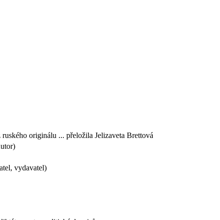
z ruského originálu ... přeložila Jelizaveta Brettová
utor)
tel, vydavatel)