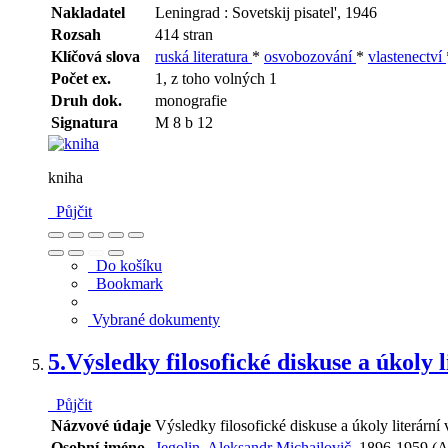
Nakladatel
Leningrad : Sovetskij pisatel', 1946
Rozsah
414 stran
Klíčová slova
ruská literatura
*
osvobozování
*
vlastenectví
Počet ex.
1, z toho volných 1
Druh dok.
monografie
Signatura
M 8 b 12
kniha
Půjčit
Do košíku
Bookmark
Vybrané dokumenty
5.
Výsledky filosofické diskuse a úkoly 
Půjčit
Názvové údaje
Výsledky filosofické diskuse a úkoly literární
Osobní jméno
Jegolin, Aleksandr Michajlovič,
1896-1959 (A