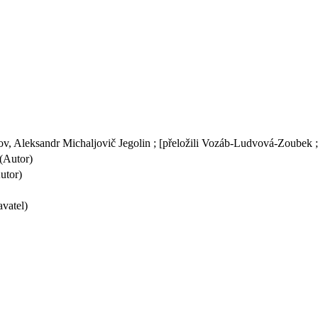
nov, Aleksandr Michaljovič Jegolin ; [přeložili Vozáb-Ludvová-Zoubek 
(Autor)
utor)
vatel)