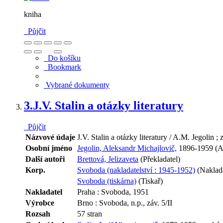
kniha
Půjčit
Do košíku
Bookmark
Vybrané dokumenty
3.
J.V. Stalin a otázky literatury
Půjčit
Názvové údaje
J.V. Stalin a otázky literatury / A.M. Jegolin ; 
Osobní jméno
Jegolin, Aleksandr Michajlovič,
1896-1959 (A
Další autoři
Brettová, Jelizaveta
(Překladatel)
Korp.
Svoboda (nakladatelství : 1945-1952)
(Naklada
Svoboda (tiskárna)
(Tiskař)
Nakladatel
Praha : Svoboda, 1951
Výrobce
Brno : Svoboda, n.p., záv. 5/II
Rozsah
57 stran