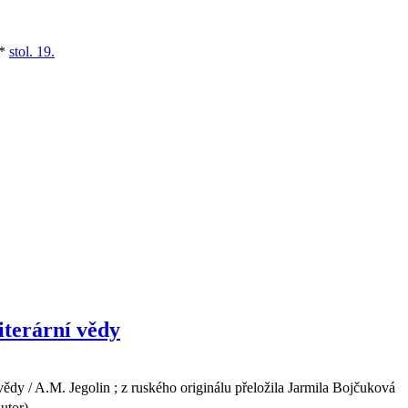
*
stol. 19.
literární vědy
 vědy / A.M. Jegolin ; z ruského originálu přeložila Jarmila Bojčuková
utor)