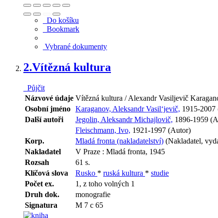
Do košíku
Bookmark
Vybrané dokumenty
2.
Vítězná kultura
Půjčit
Názvové údaje
Vítězná kultura / Alexandr Vasiljevič Karaga
Osobní jméno
Karaganov, Aleksandr Vasil‘jevič,
1915-2007 
Další autoři
Jegolin, Aleksandr Michajlovič,
1896-1959 (A
Fleischmann, Ivo,
1921-1997 (Autor)
Korp.
Mladá fronta (nakladatelství)
(Nakladatel, vyda
Nakladatel
V Praze : Mladá fronta, 1945
Rozsah
61 s.
Klíčová slova
Rusko
*
ruská kultura
*
studie
Počet ex.
1, z toho volných 1
Druh dok.
monografie
Signatura
M 7 c 65