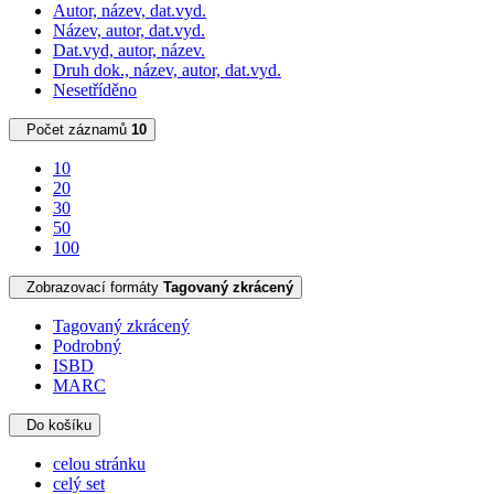
Autor, název, dat.vyd.
Název, autor, dat.vyd.
Dat.vyd, autor, název.
Druh dok., název, autor, dat.vyd.
Nesetříděno
Počet záznamů
10
10
20
30
50
100
Zobrazovací formáty
Tagovaný zkrácený
Tagovaný zkrácený
Podrobný
ISBD
MARC
Do košíku
celou stránku
celý set