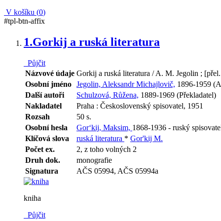
V košíku (
0
)
#tpl-btn-affix
1.
Gorkij a ruská literatura
Půjčit
Názvové údaje
Gorkij a ruská literatura / A. M. Jegolin ; [př
Osobní jméno
Jegolin, Aleksandr Michajlovič,
1896-1959 (A
Další autoři
Schulzová, Růžena,
1889-1969 (Překladatel)
Nakladatel
Praha : Československý spisovatel, 1951
Rozsah
50 s.
Osobní hesla
Gor‘kij, Maksim,
1868-1936 - ruský spisovatel,
Klíčová slova
ruská literatura
*
Gor'kij M.
Počet ex.
2, z toho volných 2
Druh dok.
monografie
Signatura
AČS 05994, AČS 05994a
kniha
Půjčit