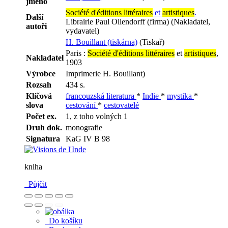
jméno
Société d'éditions littéraires
et
artistiques
.
Další
Librairie Paul Ollendorff (firma) (Nakladatel,
autoři
vydavatel)
H. Bouillant (tiskárna)
(Tiskař)
Paris :
Société d'éditions littéraires
et
artistiques
,
Nakladatel
1903
Výrobce
Imprimerie H. Bouillant)
Rozsah
434 s.
Klíčová
francouzská literatura
*
Indie
*
mystika
*
slova
cestování
*
cestovatelé
Počet ex.
1, z toho volných 1
Druh dok.
monografie
Signatura
KaG IV B 98
kniha
Půjčit
Do košíku