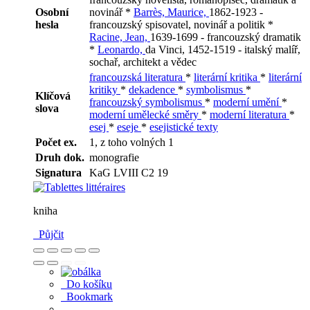
Osobní
novinář *
Barrès, Maurice,
1862-1923 -
hesla
francouzský spisovatel, novinář a politik *
Racine, Jean,
1639-1699 - francouzský dramatik
*
Leonardo,
da Vinci, 1452-1519 - italský malíř,
sochař, architekt a vědec
francouzská literatura
*
literární kritika
*
literární
kritiky
*
dekadence
*
symbolismus
*
Klíčová
francouzský symbolismus
*
moderní umění
*
slova
moderní umělecké směry
*
moderní literatura
*
esej
*
eseje
*
esejistické texty
Počet ex.
1, z toho volných 1
Druh dok.
monografie
Signatura
KaG LVIII C2 19
kniha
Půjčit
Do košíku
Bookmark