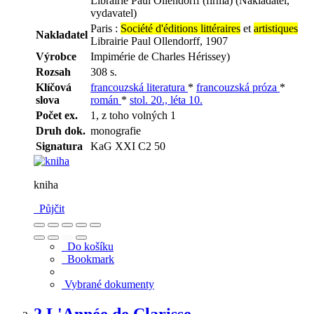
Librairie Paul Ollendorff (firma) (Nakladatel,
vydavatel)
Paris :
Société d'éditions littéraires
et
artistiques
Nakladatel
Librairie Paul Ollendorff, 1907
Výrobce
Impimérie de Charles Hérissey)
Rozsah
308 s.
Klíčová
francouzská literatura
*
francouzská próza
*
slova
román
*
stol. 20., léta 10.
Počet ex.
1, z toho volných 1
Druh dok.
monografie
Signatura
KaG XXI C2 50
kniha
Půjčit
Do košíku
Bookmark
Vybrané dokumenty
2.
L'Année de Clarisse