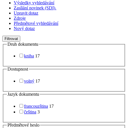
Výsledky vyhledávání
Zasílání novinek (SDI).
Upravit dotaz
Zdroje
Předmětové vyhledávání
Nový dotaz
Filtrovat
Druh dokumentu
kniha
17
Dostupnost
volný
17
Jazyk dokumentu
francouzština
17
čeština
3
Předmětové heslo