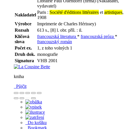
Librairie Paul Ollendorff (firma) (Nakladatel,
vydavatel)
Paris :
Société d'éditions littéraires
et
artistiques
,
Nakladatel
1908
Výrobce
Imprimerie de Charles Hérissey)
Rozsah
613 s., [8] l. obr. příl. : il.
Klíčová
francouzská literatura
*
francouzská próza
*
slova
francouzský román
Počet ex.
1, z toho volných 1
Druh dok.
monografie
Signatura
VHB 2001
kniha
Půjčit
Do košíku
Bookmark