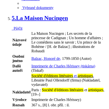
Vybrané dokumenty
5.
La Maison Nucingen
Půjčit
La Maison Nucingen ; Les secrets de la
princesse de Cadignan ; Un homme d'affaires ;
Názvové
Le comédiens sans le savoir ; Un prince de la
údaje
Bohème / [H. de Balzac] ; illustrations de
Robaudi
Osobní
Balzac, Honoré de,
1799-1850 (Autor)
jméno
Další
Imprimerie de Charles Hérissey (tiskárna)
autoři
(Tiskař)
Société d'éditions littéraires
et
artistiques
.
Librairie Paul Ollendorff (firma) (Nakladatel,
vydavatel)
Paris :
Société d'éditions littéraires
et
artistiques
,
Nakladatel
[19--]
Výrobce
Imprimerie de Charles Hérissey)
Rozsah
367 s., [8] l. obr. příl. : il.