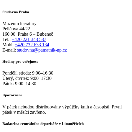
Studovna Praha
Muzeum literatury
Pelléova 44/22
160 00
Praha 6 – Bubeneč
Tel.:
+420 221 343 537
Mobil
+420 732 633 134
E-mail:
studovna@pamatnik-np.cz
Hodiny pro veřejnost
Pondělí, středa:
9:00
–
16:30
Úterý, čtvrtek:
9:00
–
17:30
Pátek:
9:00
–
14:30
Upozornění
V pátek nebudou distribuovány výpůjčky knih a časopisů. První
pátek v měsíci zavřeno.
Badatelna centrálního depozitáře v Litoměřicích