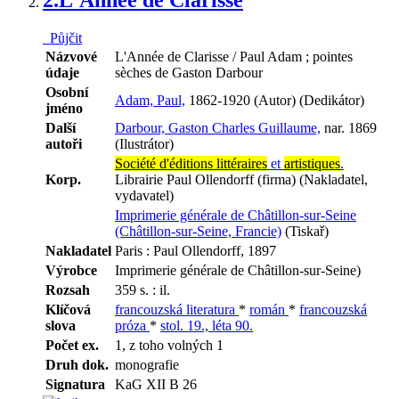
Půjčit
Názvové
L'Année de Clarisse / Paul Adam ; pointes
údaje
sèches de Gaston Darbour
Osobní
Adam, Paul,
1862-1920 (Autor) (Dedikátor)
jméno
Další
Darbour, Gaston Charles Guillaume,
nar. 1869
autoři
(Ilustrátor)
Société d'éditions littéraires
et
artistiques
.
Korp.
Librairie Paul Ollendorff (firma) (Nakladatel,
vydavatel)
Imprimerie générale de Châtillon-sur-Seine
(Châtillon-sur-Seine, Francie)
(Tiskař)
Nakladatel
Paris : Paul Ollendorff, 1897
Výrobce
Imprimerie générale de Châtillon-sur-Seine)
Rozsah
359 s. : il.
Klíčová
francouzská literatura
*
román
*
francouzská
slova
próza
*
stol. 19., léta 90.
Počet ex.
1, z toho volných 1
Druh dok.
monografie
Signatura
KaG XII B 26