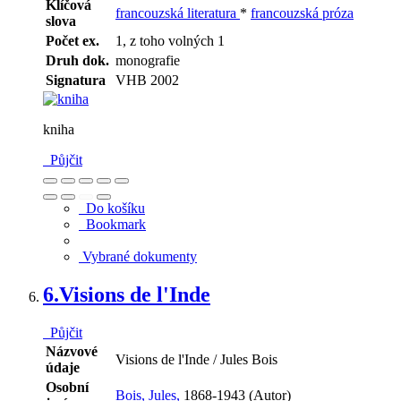
Klíčová
francouzská literatura
*
francouzská próza
slova
Počet ex.
1, z toho volných 1
Druh dok.
monografie
Signatura
VHB 2002
kniha
Půjčit
Do košíku
Bookmark
Vybrané dokumenty
6.
Visions de l'Inde
Půjčit
Názvové
Visions de l'Inde / Jules Bois
údaje
Osobní
Bois, Jules,
1868-1943 (Autor)