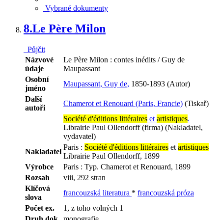
Vybrané dokumenty
8.
Le Père Milon
Půjčit
Názvové
Le Père Milon : contes inédits / Guy de
údaje
Maupassant
Osobní
Maupassant, Guy de,
1850-1893 (Autor)
jméno
Další
Chamerot et Renouard (Paris, Francie)
(Tiskař)
autoři
Société d'éditions littéraires
et
artistiques
.
Librairie Paul Ollendorff (firma) (Nakladatel,
vydavatel)
Paris :
Société d'éditions littéraires
et
artistiques
Nakladatel
Librairie Paul Ollendorff, 1899
Výrobce
Paris : Typ. Chamerot et Renouard, 1899
Rozsah
viii, 292 stran
Klíčová
francouzská literatura
*
francouzská próza
slova
Počet ex.
1, z toho volných 1
Druh dok.
monografie