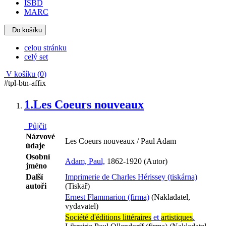
ISBD
MARC
Do košíku
celou stránku
celý set
V košíku (
0
)
#tpl-btn-affix
1.
Les Coeurs nouveaux
Půjčit
Názvové
Les Coeurs nouveaux / Paul Adam
údaje
Osobní
Adam, Paul,
1862-1920 (Autor)
jméno
Další
Imprimerie de Charles Hérissey (tiskárna)
autoři
(Tiskař)
Ernest Flammarion (firma)
(Nakladatel,
vydavatel)
Société d'éditions littéraires
et
artistiques
.