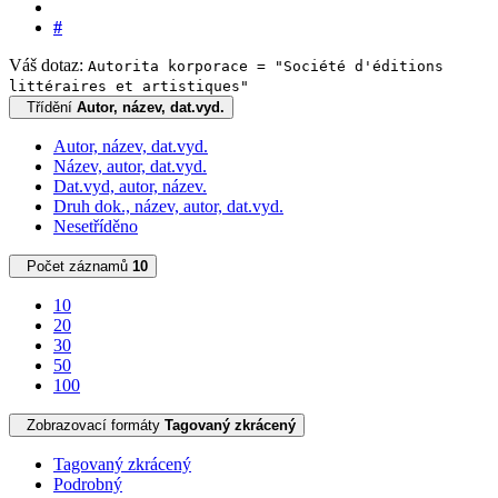
#
Váš dotaz:
Autorita korporace = "Société d'éditions
littéraires et artistiques"
Třídění
Autor, název, dat.vyd.
Autor, název, dat.vyd.
Název, autor, dat.vyd.
Dat.vyd, autor, název.
Druh dok., název, autor, dat.vyd.
Nesetříděno
Počet záznamů
10
10
20
30
50
100
Zobrazovací formáty
Tagovaný zkrácený
Tagovaný zkrácený
Podrobný