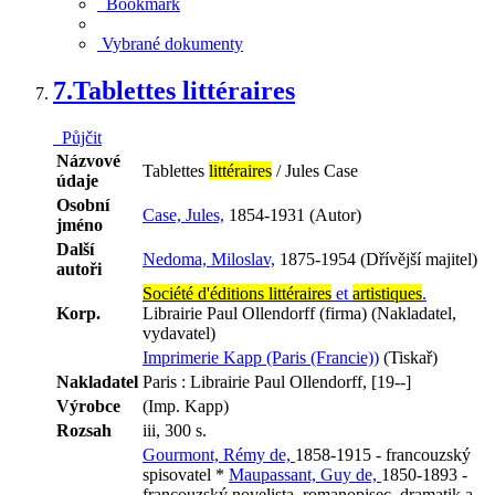
Bookmark
Vybrané dokumenty
7.
Tablettes littéraires
Půjčit
Názvové
Tablettes
littéraires
/ Jules Case
údaje
Osobní
Case, Jules,
1854-1931 (Autor)
jméno
Další
Nedoma, Miloslav,
1875-1954 (Dřívější majitel)
autoři
Société d'éditions littéraires
et
artistiques
.
Korp.
Librairie Paul Ollendorff (firma) (Nakladatel,
vydavatel)
Imprimerie Kapp (Paris (Francie))
(Tiskař)
Nakladatel
Paris : Librairie Paul Ollendorff, [19--]
Výrobce
(Imp. Kapp)
Rozsah
iii, 300 s.
Gourmont, Rémy de,
1858-1915 - francouzský
spisovatel *
Maupassant, Guy de,
1850-1893 -
francouzský novelista, romanopisec, dramatik a