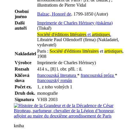
illustrations de Pierre Vidal
Osobní
Balzac, Honoré de,
1799-1850 (Autor)
jméno
Další
Imprimerie de Charles Hérissey (tiskárna)
autoři
(Tiskař)
Société d'éditions littéraires
et
artistiques
.
Librairie Paul Ollendorff (firma) (Nakladatel,
vydavatel)
Paris :
Société d'éditions littéraires
et
artistiques
,
Nakladatel
1908
Výrobce
Imprimerie de Charles Hérissey)
Rozsah
414 s., [8] l. obr. příl. : il.
Klíčová
francouzská literatura
*
francouzská próza
*
slova
francouzský román
Počet ex.
1, z toho volných 1
Druh dok.
monografie
Signatura
VHB 2003
kniha