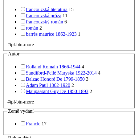
francouzská literatura
15
francouzská próza
11
francouzský román
6
román
2
barrès maurice 1862-1923
1
#tpl-btn-more
Autor
Rolland Romain 1866-1944
4
Sandiford-Pellé Maryska 1922-2014
4
Balzac Honoré De 1799-1850
3
Adam Paul 1862-1920
2
Maupassant Guy De 1850-1893
2
#tpl-btn-more
Země vydání
Francie
17
Rok vydání