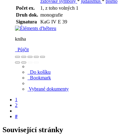
židovské symboly
*
judaismus
*
písmo
Počet ex.
1, z toho volných 1
Druh dok.
monografie
Signatura
KaG IV E 39
kniha
Půjčit
Do košíku
Bookmark
Vybrané dokumenty
1
2
#
Související stránky