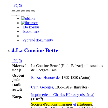
Půjčit
Do košíku
Bookmark
Vybrané dokumenty
4.
La Cousine Bette
Půjčit
Názvové
La Cousine Bette / [H. de Balzac] ; illustrations
údaje
de Georges Cain
Osobní
Balzac, Honoré de,
1799-1850 (Autor)
jméno
Další
Cain, Georges,
1856-1919 (Ilustrátor)
autoři
Imprimerie de Charles Hérissey (tiskárna)
Korp.
(Tiskař)
Société d'éditions littéraires
et
artistiques
.