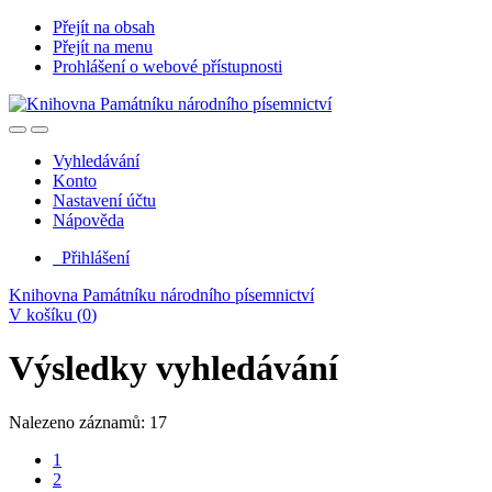
Přejít na obsah
Přejít na menu
Prohlášení o webové přístupnosti
Vyhledávání
Konto
Nastavení účtu
Nápověda
Přihlášení
Knihovna Památníku národního písemnictví
V košíku (
0
)
Výsledky vyhledávání
Nalezeno záznamů: 17
1
2