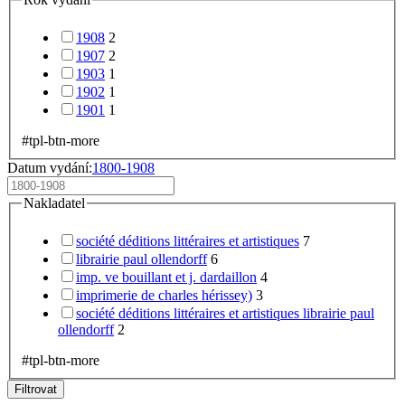
1908
2
1907
2
1903
1
1902
1
1901
1
#tpl-btn-more
Datum vydání:
1800-1908
Nakladatel
société déditions littéraires et artistiques
7
librairie paul ollendorff
6
imp. ve bouillant et j. dardaillon
4
imprimerie de charles hérissey)
3
société déditions littéraires et artistiques librairie paul
ollendorff
2
#tpl-btn-more
Filtrovat