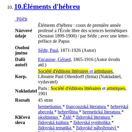
10.
Éléments d'hébreu
Půjčit
Éléments d'hébreu : cours de première année
Názvové
professé a l'École libre des sciences hermétiques
údaje
(Session 1899-1900) / par Sédir ; avec une lettre-
préface de Papus
Osobní
Sédir, Paul,
1871-1926 (Autor)
jméno
Další
Encausse, Gérard,
1865-1916 (Autor úvodu
autoři
atd.)
Société d'éditions littéraires
et
artistiques
.
Korp.
Librairie Paul Ollendorff (firma) (Nakladatel,
vydavatel)
Paris :
Société d'éditions littéraires
et
artistiques
,
Nakladatel
1901
Rozsah
45 stran
hermetismus
*
francouzská literatura
*
hebrejská
abeceda
*
hebrejština
*
hermetická literatura
*
Klíčová
okultismus
*
Židé
*
židovská literatura
*
slova
židovská kultura
*
židovská symbolika
*
židovská tematika
*
židovské náboženství
*