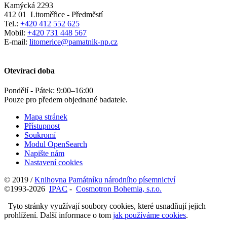
Kamýcká 2293
412 01
Litoměřice - Předměstí
Tel.:
+420 412 552 625
Mobil:
+420 731 448 567
E-mail:
litomerice@pamatnik-np.cz
Otevírací doba
Pondělí - Pátek:
9:00
–
16:00
Pouze pro předem objednané badatele.
Mapa stránek
Přístupnost
Soukromí
Modul OpenSearch
Napište nám
Nastavení cookies
© 2019 /
Knihovna Památníku národního písemnictví
©1993-2026
IPAC
-
Cosmotron Bohemia, s.r.o.
Tyto stránky využívají soubory cookies, které usnadňují jejich
prohlížení. Další informace o tom
jak používáme cookies
.