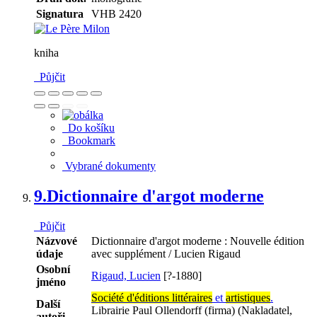
Signatura
VHB 2420
kniha
Půjčit
Do košíku
Bookmark
Vybrané dokumenty
9.
Dictionnaire d'argot moderne
Půjčit
Názvové
Dictionnaire d'argot moderne : Nouvelle édition
údaje
avec supplément / Lucien Rigaud
Osobní
Rigaud, Lucien
[?-1880]
jméno
Société d'éditions littéraires
et
artistiques
.
Další
Librairie Paul Ollendorff (firma) (Nakladatel,
autoři