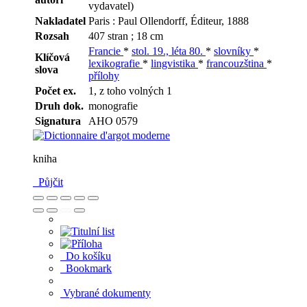
vydavatel)
Nakladatel
Paris : Paul Ollendorff, Éditeur, 1888
Rozsah
407 stran ; 18 cm
Francie
*
stol. 19., léta 80.
*
slovníky
*
Klíčová
lexikografie
*
lingvistika
*
francouzština
*
slova
přílohy
Počet ex.
1, z toho volných 1
Druh dok.
monografie
Signatura
AHO 0579
kniha
Půjčit
Do košíku
Bookmark
Vybrané dokumenty