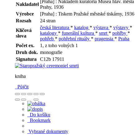
[Praha] : Nákladem kuratoria Musea hlav. města
Nakladatel
Prahy, 1936
Výrobce
[Praha] : Tiskem Pražské městské tiskárny, 1936
Rozsah
24 stran
česká literatura
*
katalog
*
výstava
*
výstavy
*
Klíčová
katalogy
*
funerální kultura
*
smrt
*
pohřby
*
slova
pohřeb
*
pohřební rituály
*
pragensia
*
Praha
Počet ex.
1, z toho volných 1
Druh dok.
monografie
Signatura
C12b 17911
kniha
Půjčit
Do košíku
Bookmark
Vybrané dokumenty