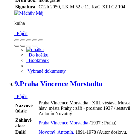
Druh dok.
monografie
Signatura
C12b 2950, LK M 52 e 11, KaG XIII C2 104
kniha
Půjčit
Do košíku
Bookmark
Vybrané dokumenty
9.
Praha Vincence Morstadta
Půjčit
Praha Vincence Morstadta : XIII. výstava Musea
Názvové
hlav. města Prahy : září - prosinec 1937 / sestavil
údaje
Antonín Novotný
Záhlaví-
Praha Vincence Morstadta
(1937 : Praha)
akce
Další
Novotný, Antonín,
1891-1978 (Autor doslovu,