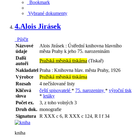
Bookmark
Vybrané dokumenty
4.
Alois Jirásek
Půjčit
Názvové
Alois Jirásek : Ústřední knihovna hlavního
údaje
města Prahy k jeho 75. narozeninám
Další
Pražská městská tiskárna
(Tiskař)
autoři
Nakladatel
Praha : Knihovna hlav. města Prahy, 1926
Výrobce
Pražská městská tiskárna
Rozsah
4 nečíslované listy
Klíčová
čeští spisovatelé
*
75. narozeniny
*
výroční tisk
slova
*
letáky
Počet ex.
3, z toho volných 3
Druh dok.
monografie
Signatura
R XXX c 6, R XXX c 124, R I f 34
kniha