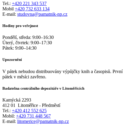
Tel.:
+420 221 343 537
Mobil
+420 732 633 134
E-mail:
studovna@pamatnik-np.cz
Hodiny pro veřejnost
Pondělí, středa:
9:00
–
16:30
Úterý, čtvrtek:
9:00
–
17:30
Pátek:
9:00
–
14:30
Upozornění
V pátek nebudou distribuovány výpůjčky knih a časopisů. První
pátek v měsíci zavřeno.
Badatelna centrálního depozitáře v Litoměřicích
Kamýcká 2293
412 01
Litoměřice - Předměstí
Tel.:
+420 412 552 625
Mobil:
+420 731 448 567
E-mail:
litomerice@pamatnik-np.cz