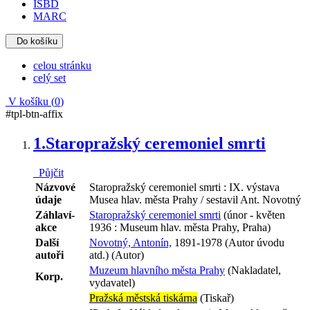
ISBD
MARC
Do košíku
celou stránku
celý set
V košíku (
0
)
#tpl-btn-affix
1.
Staropražský ceremoniel smrti
Půjčit
Názvové
Staropražský ceremoniel smrti : IX. výstava
údaje
Musea hlav. města Prahy / sestavil Ant. Novotný
Záhlaví-
Staropražský ceremoniel smrti
(únor - květen
akce
1936 : Museum hlav. města Prahy, Praha)
Další
Novotný, Antonín,
1891-1978 (Autor úvodu
autoři
atd.) (Autor)
Muzeum hlavního města Prahy
(Nakladatel,
Korp.
vydavatel)
Pražská městská tiskárna
(Tiskař)