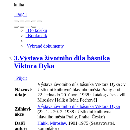
kniha
Půjčit
Do košíku
Bookmark
Vybrané dokumenty
3.
Výstava životního díla básníka
Viktora Dyka
Půjčit
Výstava životního díla básníka Viktora Dyka : v
Názvové
Ústřední knihovně hlavního města Prahy : od
údaje
22. ledna do 20. února 1938 : katalog / [sestavili
Miroslav Halík a Iréna Pechová]
Výstava životního díla básníka Viktora Dyka
Záhlaví-
(22. 1. - 20. 2. 1938 : Ústřední knihovna
akce
hlavního města Prahy, Praha, Česko)
Další
Halík, Miroslav,
1901-1975 (Sestavovatel,
autoři
kompilátor)