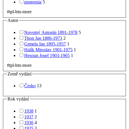
pragensia
5
#tpl-btn-more
Autor
Novotný Antonín 1891-1978
5
Thon Jan 1886-1973
2
Grmela Jan 1895-1957
1
Halík Miroslav 1901-1975
1
Hesoun Josef 1903-1965
1
#tpl-btn-more
Země vydání
Česko
13
Rok vydání
1938
1
1937
2
1936
4
1935
3