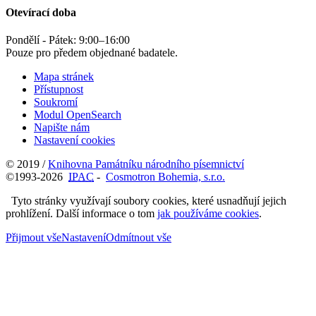
Otevírací doba
Pondělí - Pátek:
9:00
–
16:00
Pouze pro předem objednané badatele.
Mapa stránek
Přístupnost
Soukromí
Modul OpenSearch
Napište nám
Nastavení cookies
© 2019 /
Knihovna Památníku národního písemnictví
©1993-2026
IPAC
-
Cosmotron Bohemia, s.r.o.
Tyto stránky využívají soubory cookies, které usnadňují jejich
prohlížení. Další informace o tom
jak používáme cookies
.
Přijmout vše
Nastavení
Odmítnout vše