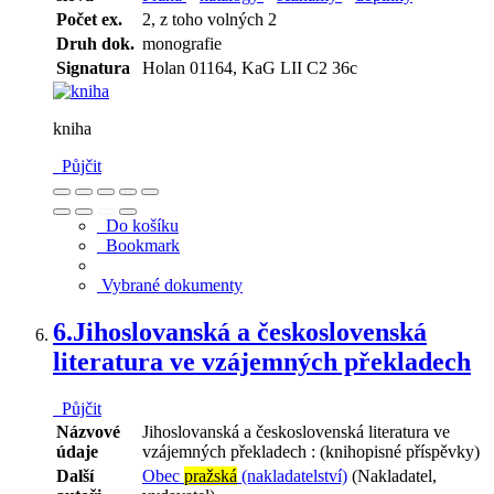
Počet ex.
2, z toho volných 2
Druh dok.
monografie
Signatura
Holan 01164, KaG LII C2 36c
kniha
Půjčit
Do košíku
Bookmark
Vybrané dokumenty
6.
Jihoslovanská a československá
literatura ve vzájemných překladech
Půjčit
Názvové
Jihoslovanská a československá literatura ve
údaje
vzájemných překladech : (knihopisné příspěvky)
Další
Obec
pražská
(nakladatelství)
(Nakladatel,