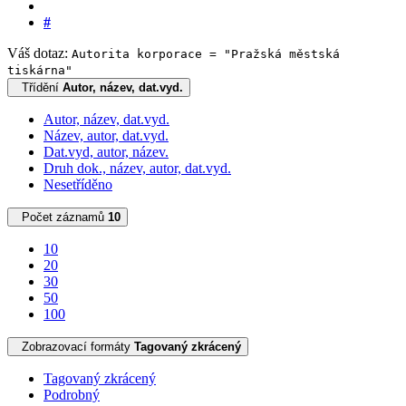
#
Váš dotaz:
Autorita korporace = "Pražská městská
tiskárna"
Třídění
Autor, název, dat.vyd.
Autor, název, dat.vyd.
Název, autor, dat.vyd.
Dat.vyd, autor, název.
Druh dok., název, autor, dat.vyd.
Nesetříděno
Počet záznamů
10
10
20
30
50
100
Zobrazovací formáty
Tagovaný zkrácený
Tagovaný zkrácený
Podrobný