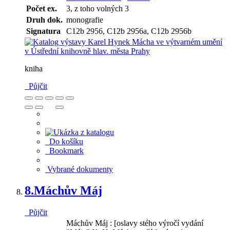
Počet ex.
3, z toho volných 3
Druh dok.
monografie
Signatura
C12b 2956, C12b 2956a, C12b 2956b
kniha
Půjčit
Do košíku
Bookmark
Vybrané dokumenty
8.
Máchův Máj
Půjčit
Máchův Máj : [oslavy stého výročí vydání