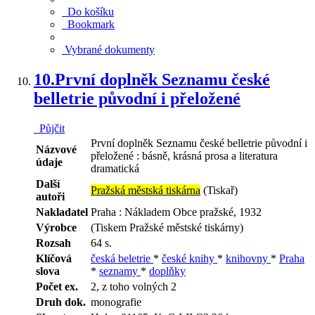
Do košíku
Bookmark
Vybrané dokumenty
10.
První doplněk Seznamu české
belletrie původní i přeložené
Půjčit
První doplněk Seznamu české belletrie původní i
Názvové
přeložené : básně, krásná prosa a literatura
údaje
dramatická
Další
Pražská městská tiskárna
(Tiskař)
autoři
Nakladatel
Praha : Nákladem Obce pražské, 1932
Výrobce
(Tiskem Pražské městské tiskárny)
Rozsah
64 s.
Klíčová
česká beletrie
*
české knihy
*
knihovny
*
Praha
slova
*
seznamy
*
doplňky
Počet ex.
2, z toho volných 2
Druh dok.
monografie