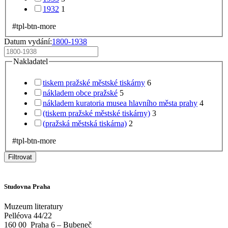
1932
1
#tpl-btn-more
Datum vydání:
1800-1938
Nakladatel
tiskem pražské městské tiskárny
6
nákladem obce pražské
5
nákladem kuratoria musea hlavního města prahy
4
(tiskem pražské městské tiskárny)
3
(pražská městská tiskárna)
2
#tpl-btn-more
Filtrovat
Studovna Praha
Muzeum literatury
Pelléova 44/22
160 00
Praha 6 – Bubeneč