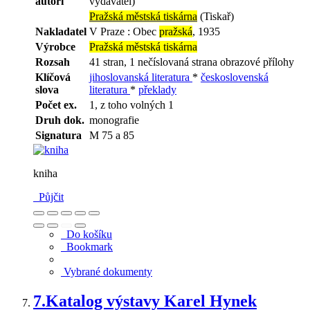
autoři
vydavatel)
Pražská městská tiskárna
(Tiskař)
Nakladatel
V Praze : Obec
pražská
, 1935
Výrobce
Pražská městská tiskárna
Rozsah
41 stran, 1 nečíslovaná strana obrazové přílohy
Klíčová
jihoslovanská literatura
*
československá
slova
literatura
*
překlady
Počet ex.
1, z toho volných 1
Druh dok.
monografie
Signatura
M 75 a 85
kniha
Půjčit
Do košíku
Bookmark
Vybrané dokumenty
7.
Katalog výstavy Karel Hynek