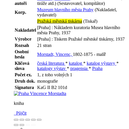
autoři
tiráže atd.) (Sestavovatel, kompilátor)
Muzeum hlavního města Prahy
(Nakladatel,
Korp.
vydavatel)
Pražská městská tiskárna
(Tiskař)
[Praha] : Nákladem kuratoria Musea hlavního
Nakladatel
města Prahy, 1937
Výrobce
[Praha] : Tiskem Pražské městské tiskárny, 1937
Rozsah
21 stran
Osobní
Morstadt, Vincenc,
1802-1875 - malíř
hesla
Klíčová
česká literatura
*
katalog
*
katalog výstavy
*
slova
katalogy výstav
*
pragensia
*
Praha
Počet ex.
1, z toho volných 1
Druh dok.
monografie
Signatura
KaG II B2 101d
kniha
Půjčit