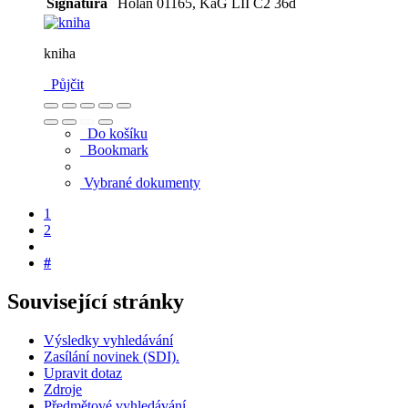
Signatura
Holan 01165, KaG LII C2 36d
kniha
Půjčit
Do košíku
Bookmark
Vybrané dokumenty
1
2
#
Související stránky
Výsledky vyhledávání
Zasílání novinek (SDI).
Upravit dotaz
Zdroje
Předmětové vyhledávání