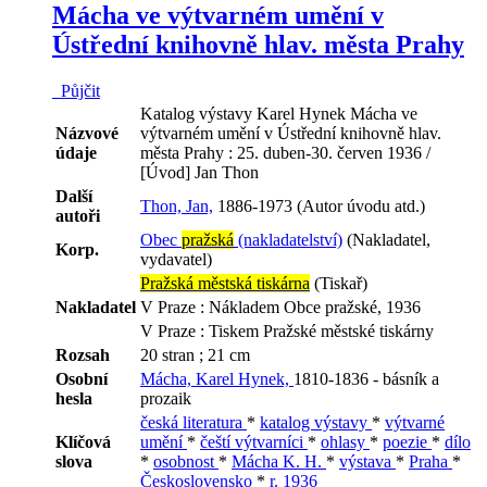
Mácha ve výtvarném umění v
Ústřední knihovně hlav. města Prahy
Půjčit
Katalog výstavy Karel Hynek Mácha ve
Názvové
výtvarném umění v Ústřední knihovně hlav.
údaje
města Prahy : 25. duben-30. červen 1936 /
[Úvod] Jan Thon
Další
Thon, Jan,
1886-1973 (Autor úvodu atd.)
autoři
Obec
pražská
(nakladatelství)
(Nakladatel,
Korp.
vydavatel)
Pražská městská tiskárna
(Tiskař)
Nakladatel
V Praze : Nákladem Obce pražské, 1936
V Praze : Tiskem Pražské městské tiskárny
Rozsah
20 stran ; 21 cm
Osobní
Mácha, Karel Hynek,
1810-1836 - básník a
hesla
prozaik
česká literatura
*
katalog výstavy
*
výtvarné
Klíčová
umění
*
čeští výtvarníci
*
ohlasy
*
poezie
*
dílo
slova
*
osobnost
*
Mácha K. H.
*
výstava
*
Praha
*
Československo
*
r. 1936