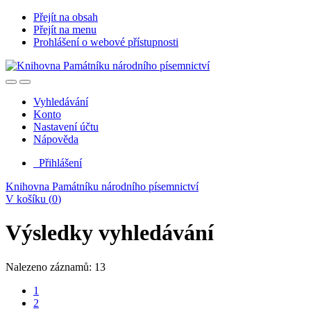
Přejít na obsah
Přejít na menu
Prohlášení o webové přístupnosti
Vyhledávání
Konto
Nastavení účtu
Nápověda
Přihlášení
Knihovna Památníku národního písemnictví
V košíku (
0
)
Výsledky vyhledávání
Nalezeno záznamů: 13
1
2