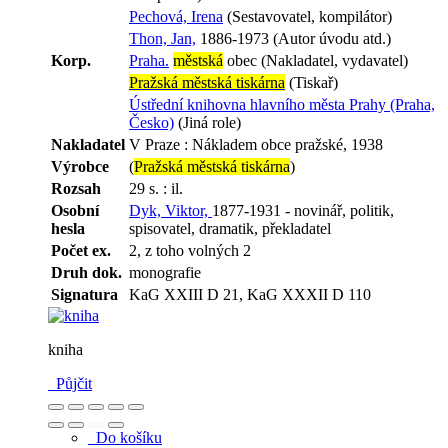
Pechová, Irena
(Sestavovatel, kompilátor)
Thon, Jan,
1886-1973 (Autor úvodu atd.)
Korp.
Praha.
městská
obec (Nakladatel, vydavatel)
Pražská městská tiskárna
(Tiskař)
Ústřední knihovna hlavního města Prahy (Praha,
Česko)
(Jiná role)
Nakladatel
V Praze : Nákladem obce pražské, 1938
Výrobce
(
Pražská městská tiskárna
)
Rozsah
29 s. : il.
Osobní
Dyk, Viktor,
1877-1931 - novinář, politik,
hesla
spisovatel, dramatik, překladatel
Počet ex.
2, z toho volných 2
Druh dok.
monografie
Signatura
KaG XXIII D 21, KaG XXXII D 110
kniha
Půjčit
Do košíku