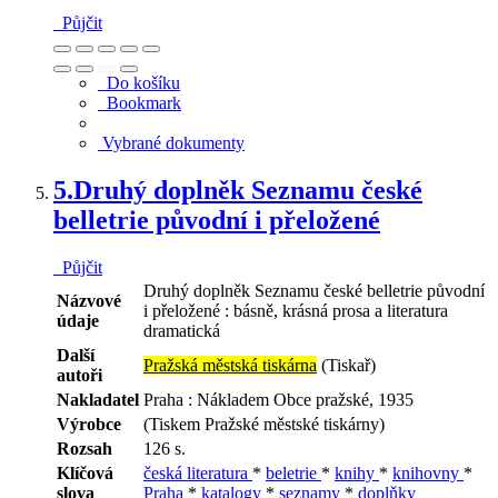
Půjčit
Do košíku
Bookmark
Vybrané dokumenty
5.
Druhý doplněk Seznamu české
belletrie původní i přeložené
Půjčit
Druhý doplněk Seznamu české belletrie původní
Názvové
i přeložené : básně, krásná prosa a literatura
údaje
dramatická
Další
Pražská městská tiskárna
(Tiskař)
autoři
Nakladatel
Praha : Nákladem Obce pražské, 1935
Výrobce
(Tiskem Pražské městské tiskárny)
Rozsah
126 s.
Klíčová
česká literatura
*
beletrie
*
knihy
*
knihovny
*
slova
Praha
*
katalogy
*
seznamy
*
doplňky