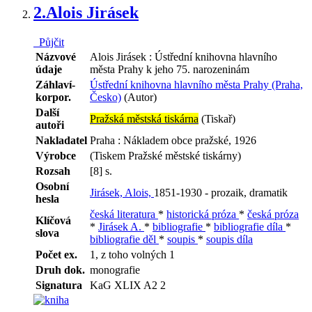
2.
Alois Jirásek
Půjčit
Názvové
Alois Jirásek : Ústřední knihovna hlavního
údaje
města Prahy k jeho 75. narozeninám
Záhlaví-
Ústřední knihovna hlavního města Prahy (Praha,
korpor.
Česko)
(Autor)
Další
Pražská městská tiskárna
(Tiskař)
autoři
Nakladatel
Praha : Nákladem obce pražské, 1926
Výrobce
(Tiskem Pražské městské tiskárny)
Rozsah
[8] s.
Osobní
Jirásek, Alois,
1851-1930 - prozaik, dramatik
hesla
česká literatura
*
historická próza
*
česká próza
Klíčová
*
Jirásek A.
*
bibliografie
*
bibliografie díla
*
slova
bibliografie děl
*
soupis
*
soupis díla
Počet ex.
1, z toho volných 1
Druh dok.
monografie
Signatura
KaG XLIX A2 2