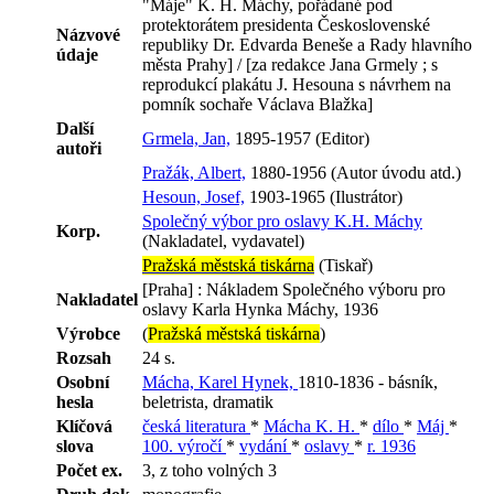
"Máje" K. H. Máchy, pořádané pod
protektorátem presidenta Československé
Názvové
republiky Dr. Edvarda Beneše a Rady hlavního
údaje
města Prahy] / [za redakce Jana Grmely ; s
reprodukcí plakátu J. Hesouna s návrhem na
pomník sochaře Václava Blažka]
Další
Grmela, Jan,
1895-1957 (Editor)
autoři
Pražák, Albert,
1880-1956 (Autor úvodu atd.)
Hesoun, Josef,
1903-1965 (Ilustrátor)
Společný výbor pro oslavy K.H. Máchy
Korp.
(Nakladatel, vydavatel)
Pražská městská tiskárna
(Tiskař)
[Praha] : Nákladem Společného výboru pro
Nakladatel
oslavy Karla Hynka Máchy, 1936
Výrobce
(
Pražská městská tiskárna
)
Rozsah
24 s.
Osobní
Mácha, Karel Hynek,
1810-1836 - básník,
hesla
beletrista, dramatik
Klíčová
česká literatura
*
Mácha K. H.
*
dílo
*
Máj
*
slova
100. výročí
*
vydání
*
oslavy
*
r. 1936
Počet ex.
3, z toho volných 3