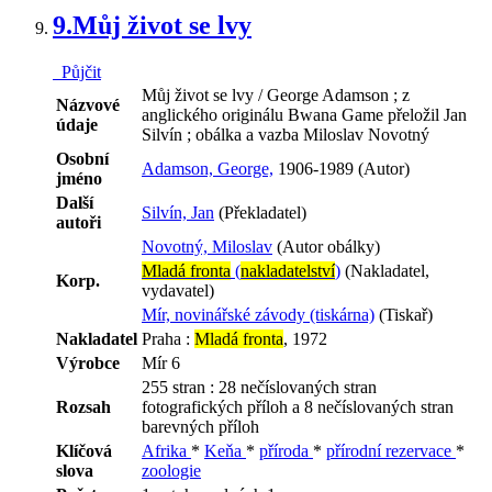
9.
Můj život se lvy
Půjčit
Můj život se lvy / George Adamson ; z
Názvové
anglického originálu Bwana Game přeložil Jan
údaje
Silvín ; obálka a vazba Miloslav Novotný
Osobní
Adamson, George,
1906-1989 (Autor)
jméno
Další
Silvín, Jan
(Překladatel)
autoři
Novotný, Miloslav
(Autor obálky)
Mladá fronta
(
nakladatelství
)
(Nakladatel,
Korp.
vydavatel)
Mír, novinářské závody (tiskárna)
(Tiskař)
Nakladatel
Praha :
Mladá fronta
, 1972
Výrobce
Mír 6
255 stran : 28 nečíslovaných stran
Rozsah
fotografických příloh a 8 nečíslovaných stran
barevných příloh
Klíčová
Afrika
*
Keňa
*
příroda
*
přírodní rezervace
*
slova
zoologie