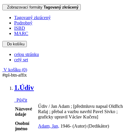
Zobrazovací formáty
Tagovaný zkrácený
Tagovaný zkrácený
Podrobný
ISBD
MARC
Do košíku
celou stránku
celý set
V košíku (
0
)
#tpl-btn-affix
1.
Údiv
Půjčit
Údiv / Jan Adam ; [předmluvu napsal Oldřich
Názvové
Rafaj ; přebal a vazbu navrhl Pavel Sivko ;
údaje
graficky upravil Václav Kučera]
Osobní
Adam, Jan,
1946- (Autor) (Dedikátor)
jméno