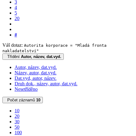
3
4
5
20
#
Váš dotaz:
Autorita korporace = "Mladá fronta
nakladatelství"
Třídění
Autor, název, dat.vyd.
Autor, název, dat.vyd.
Název, autor, dat.vyd.
Dat.vyd, autor, název.
Druh dok., název, autor, dat.vyd.
Nesetříděno
Počet záznamů
10
10
20
30
50
100