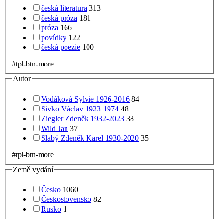
česká literatura
313
česká próza
181
próza
166
povídky
122
česká poezie
100
#tpl-btn-more
Autor
Vodáková Sylvie 1926-2016
84
Sivko Václav 1923-1974
48
Ziegler Zdeněk 1932-2023
38
Wild Jan
37
Slabý Zdeněk Karel 1930-2020
35
#tpl-btn-more
Země vydání
Česko
1060
Československo
82
Rusko
1