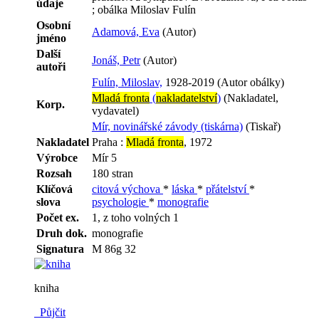
údaje
; obálka Miloslav Fulín
Osobní
Adamová, Eva
(Autor)
jméno
Další
Jonáš, Petr
(Autor)
autoři
Fulín, Miloslav,
1928-2019 (Autor obálky)
Mladá fronta
(
nakladatelství
)
(Nakladatel,
Korp.
vydavatel)
Mír, novinářské závody (tiskárna)
(Tiskař)
Nakladatel
Praha :
Mladá fronta
, 1972
Výrobce
Mír 5
Rozsah
180 stran
Klíčová
citová výchova
*
láska
*
přátelství
*
slova
psychologie
*
monografie
Počet ex.
1, z toho volných 1
Druh dok.
monografie
Signatura
M 86g 32
kniha
Půjčit