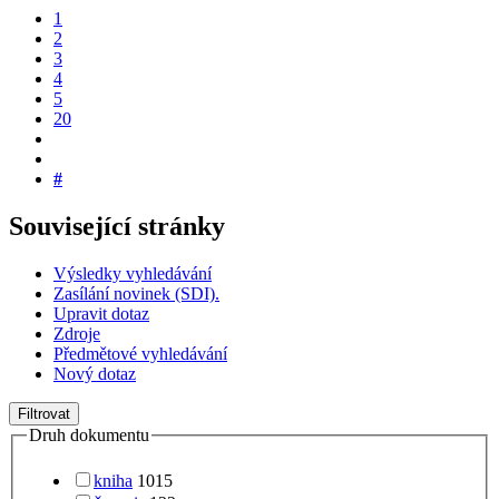
1
2
3
4
5
20
#
Související stránky
Výsledky vyhledávání
Zasílání novinek (SDI).
Upravit dotaz
Zdroje
Předmětové vyhledávání
Nový dotaz
Filtrovat
Druh dokumentu
kniha
1015