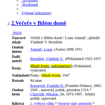
Do košíku
Bookmark
Vybrané dokumenty
2.
Večeře v Bílém domě
Půjčit
Názvové
Večeře v Bílém domě / Louis Adamič ; přeložil
údaje
Vladimír V. Bernášek
Osobní
Adamič, Louis,
(Autor) 1898-1951
jméno
Další
Bernášek, Vladimír V.,
(Překladatel) 1925-1957
autoři
Mladá fronta
(
nakladatelství
)
(Nakladatel,
Korp.
vydavatel)
Nakladatel
Praha :
Mladá fronta
, 1947
Rozsah
84 stran
Roosevelt, Franklin D.
(Franklin Delano), 1882-
Osobní
1945 - americký politik, prezident USA *
hesla
Churchill, Winston,
Sir, 1874-1965 - britský
politik, spisovatel
Klíčová
2. světová válka
*
Spojené státy americké
*