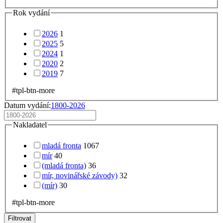
Rok vydání
2026
1
2025
5
2024
1
2020
2
2019
7
#tpl-btn-more
Datum vydání:
1800-2026
Nakladatel
mladá fronta
1067
mír
40
(mladá fronta)
36
mír, novinářské závody)
32
(mír)
30
#tpl-btn-more
Filtrovat