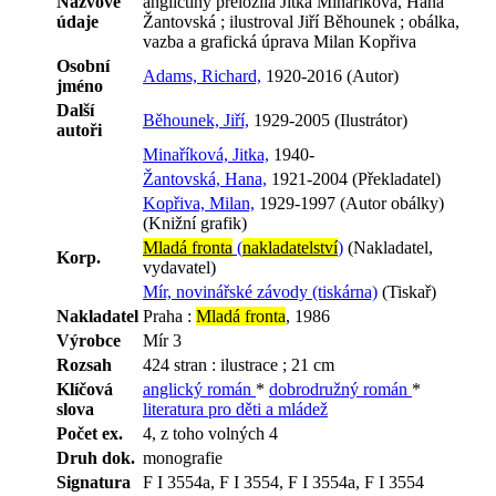
Názvové
angličtiny přeložila Jitka Minaříková, Hana
údaje
Žantovská ; ilustroval Jiří Běhounek ; obálka,
vazba a grafická úprava Milan Kopřiva
Osobní
Adams, Richard,
1920-2016 (Autor)
jméno
Další
Běhounek, Jiří,
1929-2005 (Ilustrátor)
autoři
Minaříková, Jitka,
1940-
Žantovská, Hana,
1921-2004 (Překladatel)
Kopřiva, Milan,
1929-1997 (Autor obálky)
(Knižní grafik)
Mladá fronta
(
nakladatelství
)
(Nakladatel,
Korp.
vydavatel)
Mír, novinářské závody (tiskárna)
(Tiskař)
Nakladatel
Praha :
Mladá fronta
, 1986
Výrobce
Mír 3
Rozsah
424 stran : ilustrace ; 21 cm
Klíčová
anglický román
*
dobrodružný román
*
slova
literatura pro děti a mládež
Počet ex.
4, z toho volných 4
Druh dok.
monografie
Signatura
F I 3554a, F I 3554, F I 3554a, F I 3554