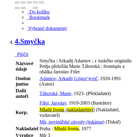
Do košíku
Bookmark
Vybrané dokumenty
4.
Smyčka
Půjčit
Smyčka / Arkadij Adamov ; z ruského originálu
Názvové
Petlja přeložila Marie Táborská ; frontispis a
údaje
obálka Jaroslav Fišer
Osobní
Adamov, Arkadij Grigor‘jevič,
1920-1991
jméno
(Autor)
Další
Táborská, Marie,
1923- (Překladatel)
autoři
Fišer, Jaroslav,
1919-2003 (Ilustrátor)
Mladá fronta
(
nakladatelství
)
(Nakladatel,
Korp.
vydavatel)
Mír, novinářské závody (tiskárna)
(Tiskař)
Nakladatel
Praha :
Mladá fronta
, 1977
Výrobce
Mír 3