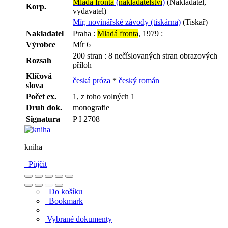
Mladá fronta
(
nakladatelství
)
(Nakladatel,
Korp.
vydavatel)
Mír, novinářské závody (tiskárna)
(Tiskař)
Nakladatel
Praha :
Mladá fronta
, 1979 :
Výrobce
Mír 6
200 stran : 8 nečíslovaných stran obrazových
Rozsah
příloh
Klíčová
česká próza
*
český román
slova
Počet ex.
1, z toho volných 1
Druh dok.
monografie
Signatura
P I 2708
kniha
Půjčit
Do košíku
Bookmark
Vybrané dokumenty