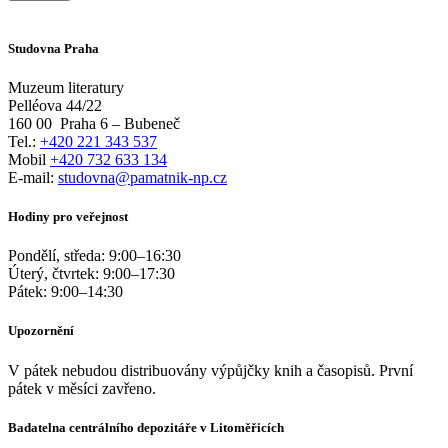
Studovna Praha
Muzeum literatury
Pelléova 44/22
160 00
Praha 6 – Bubeneč
Tel.:
+420 221 343 537
Mobil
+420 732 633 134
E-mail:
studovna@pamatnik-np.cz
Hodiny pro veřejnost
Pondělí, středa:
9:00
–
16:30
Úterý, čtvrtek:
9:00
–
17:30
Pátek:
9:00
–
14:30
Upozornění
V pátek nebudou distribuovány výpůjčky knih a časopisů. První
pátek v měsíci zavřeno.
Badatelna centrálního depozitáře v Litoměřicích