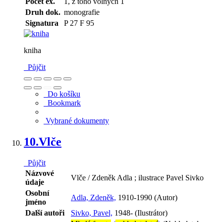
Počet ex.
1, z toho volných 1
Druh dok.
monografie
Signatura
P 27 F 95
kniha
Půjčit
Do košíku
Bookmark
Vybrané dokumenty
10.
Vlče
Půjčit
Názvové
Vlče / Zdeněk Adla ; ilustrace Pavel Sivko
údaje
Osobní
Adla, Zdeněk,
1910-1990 (Autor)
jméno
Další autoři
Sivko, Pavel,
1948- (Ilustrátor)