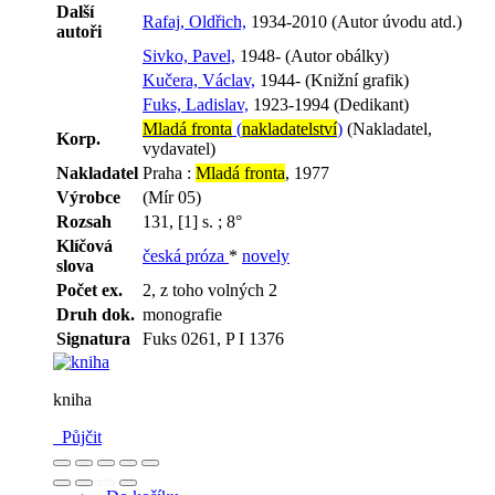
Další
Rafaj, Oldřich,
1934-2010 (Autor úvodu atd.)
autoři
Sivko, Pavel,
1948- (Autor obálky)
Kučera, Václav,
1944- (Knižní grafik)
Fuks, Ladislav,
1923-1994 (Dedikant)
Mladá fronta
(
nakladatelství
)
(Nakladatel,
Korp.
vydavatel)
Nakladatel
Praha :
Mladá fronta
, 1977
Výrobce
(Mír 05)
Rozsah
131, [1] s. ; 8°
Klíčová
česká próza
*
novely
slova
Počet ex.
2, z toho volných 2
Druh dok.
monografie
Signatura
Fuks 0261, P I 1376
kniha
Půjčit