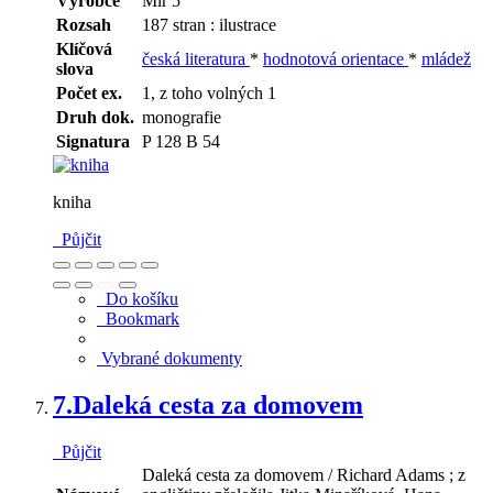
Výrobce
Mír 5
Rozsah
187 stran : ilustrace
Klíčová
česká literatura
*
hodnotová orientace
*
mládež
slova
Počet ex.
1, z toho volných 1
Druh dok.
monografie
Signatura
P 128 B 54
kniha
Půjčit
Do košíku
Bookmark
Vybrané dokumenty
7.
Daleká cesta za domovem
Půjčit
Daleká cesta za domovem / Richard Adams ; z