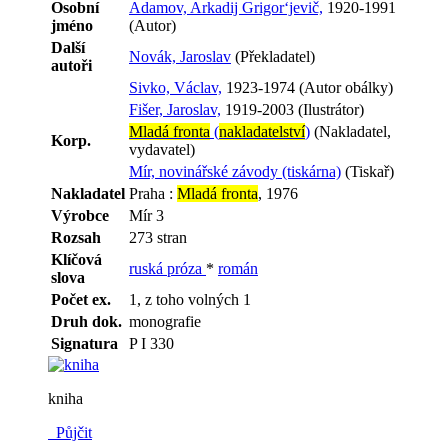
Osobní
Adamov, Arkadij Grigor‘jevič,
1920-1991
jméno
(Autor)
Další
Novák, Jaroslav
(Překladatel)
autoři
Sivko, Václav,
1923-1974 (Autor obálky)
Fišer, Jaroslav,
1919-2003 (Ilustrátor)
Mladá fronta
(
nakladatelství
)
(Nakladatel,
Korp.
vydavatel)
Mír, novinářské závody (tiskárna)
(Tiskař)
Nakladatel
Praha :
Mladá fronta
, 1976
Výrobce
Mír 3
Rozsah
273 stran
Klíčová
ruská próza
*
román
slova
Počet ex.
1, z toho volných 1
Druh dok.
monografie
Signatura
P I 330
kniha
Půjčit