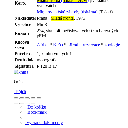
Mladá fronta
(
nakladatelství
)
(Nakladatel,
Korp.
vydavatel)
Mír, novinářské závody (tiskárna)
(Tiskař)
Nakladatel
Praha :
Mladá fronta
, 1975
Výrobce
Mír 3
234, stran, 40 nečíslovaných stran barevných
Rozsah
příloh
Klíčová
Afrika
*
Keňa
*
přírodní rezervace
*
zoologie
slova
Počet ex.
1, z toho volných 1
Druh dok.
monografie
Signatura
P 128 B 17
kniha
Půjčit
Do košíku
Bookmark
Vybrané dokumenty