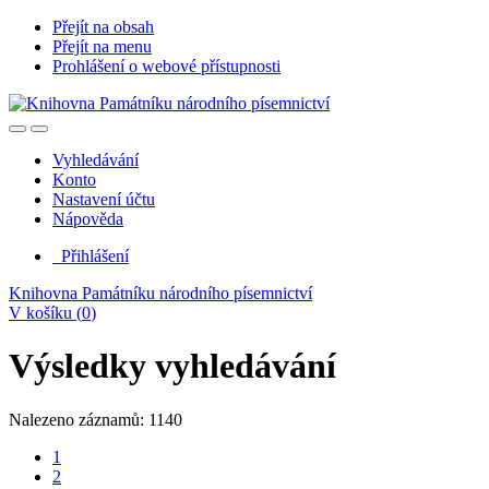
Přejít na obsah
Přejít na menu
Prohlášení o webové přístupnosti
Vyhledávání
Konto
Nastavení účtu
Nápověda
Přihlášení
Knihovna Památníku národního písemnictví
V košíku (
0
)
Výsledky vyhledávání
Nalezeno záznamů: 1140
1
2