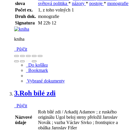
slova
světová politika
*
názory
*
postoje
*
monografie
Počet ex.
1, z toho volných 1
Druh dok.
monografie
Signatura
M 22b 12
kniha
Půjčit
Do košíku
Bookmark
Vybrané dokumenty
3.
Roh bílé zdi
Půjčit
Roh bílé zdi / Arkadij Adamov ; z ruského
Názvové
originálu Ugol beloj steny přeložil Jaroslav
údaje
Novák ; vazba Václav Sivko ; frontispice a
obálka Jaroslav Fišer