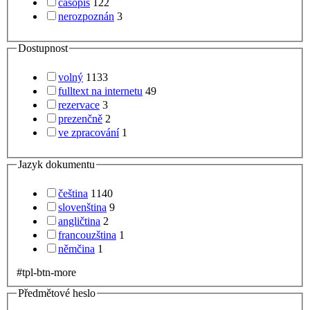
časopis
122
nerozpoznán
3
Dostupnost
volný
1133
fulltext na internetu
49
rezervace
3
prezenčně
2
ve zpracování
1
Jazyk dokumentu
čeština
1140
slovenština
9
angličtina
2
francouzština
1
němčina
1
#tpl-btn-more
Předmětové heslo