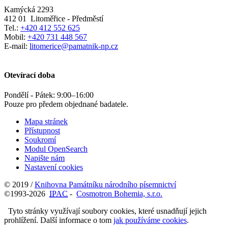
Kamýcká 2293
412 01
Litoměřice - Předměstí
Tel.:
+420 412 552 625
Mobil:
+420 731 448 567
E-mail:
litomerice@pamatnik-np.cz
Otevírací doba
Pondělí - Pátek:
9:00
–
16:00
Pouze pro předem objednané badatele.
Mapa stránek
Přístupnost
Soukromí
Modul OpenSearch
Napište nám
Nastavení cookies
© 2019 /
Knihovna Památníku národního písemnictví
©1993-2026
IPAC
-
Cosmotron Bohemia, s.r.o.
Tyto stránky využívají soubory cookies, které usnadňují jejich
prohlížení. Další informace o tom
jak používáme cookies
.