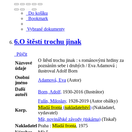
Do košíku
Bookmark
Vybrané dokumenty
6.
O štěstí trochu jinak
Půjčit
O štěstí trochu jinak : s románovými hrdiny za
Názvové
poznáním sebe i druhých / Eva Adamová ;
údaje
ilustroval Adolf Born
Osobní
Adamová, Eva
(Autor)
jméno
Další
Born, Adolf,
1930-2016 (Ilustrátor)
autoři
Fulín, Miloslav,
1928-2019 (Autor obálky)
Mladá fronta
(
nakladatelství
)
(Nakladatel,
Korp.
vydavatel)
Mír, novinářské závody (tiskárna)
(Tiskař)
Nakladatel
Praha :
Mladá fronta
, 1975