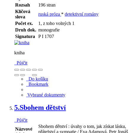
Rozsah
196 stran
Klíčová
ruská próza
*
detektivní romány
slova
Počet ex.
1, z toho volných 1
Druh dok.
monografie
Signatura
P I 1707
kniha
Půjčit
Do košíku
Bookmark
Vybrané dokumenty
5.
Sbohem dětství
Půjčit
Sbohem dětství : úvahy o tom, jak získat lásku,
Názvové
přátelství a sympatie / Eva Adamová, Petr Jonáš