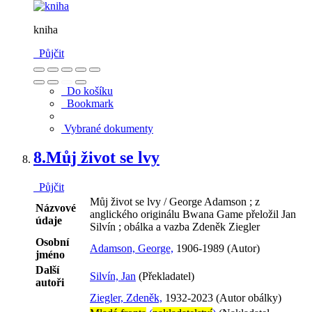
kniha
Půjčit
Do košíku
Bookmark
Vybrané dokumenty
8.
Můj život se lvy
Půjčit
Můj život se lvy / George Adamson ; z
Názvové
anglického originálu Bwana Game přeložil Jan
údaje
Silvín ; obálka a vazba Zdeněk Ziegler
Osobní
Adamson, George,
1906-1989 (Autor)
jméno
Další
Silvín, Jan
(Překladatel)
autoři
Ziegler, Zdeněk,
1932-2023 (Autor obálky)