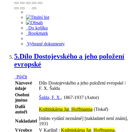
Do košíku
Bookmark
Vybrané dokumenty
5.
Dílo Dostojevského a jeho položení
evropské
Půjčit
Názvové
Dílo Dostojevského a jeho položení evropské /
údaje
F. X. Šalda
Osobní
Šalda, F. X.,
1867-1937 (Autor)
jméno
Další
Knihtiskárna Jar
.
Hoffmanna
(Tiskař)
autoři
[místo vydání neznámé] [nakladatel není znám],
Nakladatel
1931
Výrobce
V Karlíně :
Knihtiskárna Jar
.
Hoffmanna
,