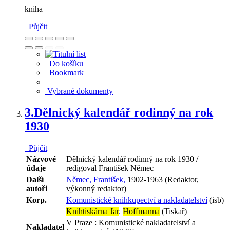
kniha
Půjčit
Do košíku
Bookmark
Vybrané dokumenty
3.
Dělnický kalendář rodinný na rok
1930
Půjčit
Názvové
Dělnický kalendář rodinný na rok 1930 /
údaje
redigoval František Němec
Další
Němec, František,
1902-1963 (Redaktor,
autoři
výkonný redaktor)
Korp.
Komunistické knihkupectví a nakladatelství
(isb)
Knihtiskárna Jar
.
Hoffmanna
(Tiskař)
V Praze : Komunistické nakladatelství a
Nakladatel