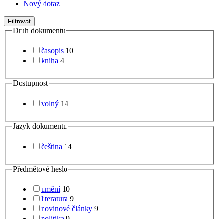
Nový dotaz
Filtrovat
Druh dokumentu
časopis
10
kniha
4
Dostupnost
volný
14
Jazyk dokumentu
čeština
14
Předmětové heslo
umění
10
literatura
9
novinové články
9
politika
9