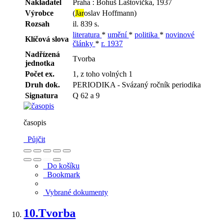
Nakladatel
Praha : Bohuš Laštovička, 1937
Výrobce
(
Jar
oslav Hoffmann)
Rozsah
il. 839 s.
literatura
*
umění
*
politika
*
novinové
Klíčová slova
články
*
r. 1937
Nadřízená
Tvorba
jednotka
Počet ex.
1, z toho volných 1
Druh dok.
PERIODIKA - Svázaný ročník periodika
Signatura
Q 62 a 9
časopis
Půjčit
Do košíku
Bookmark
Vybrané dokumenty
10.
Tvorba