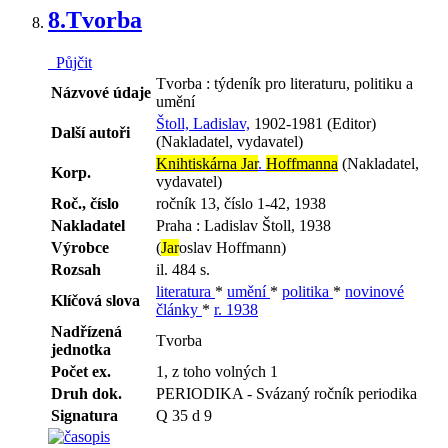
8.
Tvorba
Půjčit
Tvorba : týdeník pro literaturu, politiku a
Názvové údaje
umění
Štoll, Ladislav,
1902-1981 (Editor)
Další autoři
(Nakladatel, vydavatel)
Knihtiskárna Jar
.
Hoffmanna
(Nakladatel,
Korp.
vydavatel)
Roč., číslo
ročník 13, číslo 1-42, 1938
Nakladatel
Praha : Ladislav Štoll, 1938
Výrobce
(
Jar
oslav Hoffmann)
Rozsah
il. 484 s.
literatura
*
umění
*
politika
*
novinové
Klíčová slova
články
*
r. 1938
Nadřízená
Tvorba
jednotka
Počet ex.
1, z toho volných 1
Druh dok.
PERIODIKA - Svázaný ročník periodika
Signatura
Q 35 d 9