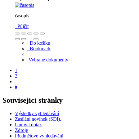
časopis
Půjčit
Do košíku
Bookmark
Vybrané dokumenty
1
2
#
Související stránky
Výsledky vyhledávání
Zasílání novinek (SDI).
Upravit dotaz
Zdroje
Předmětové vyhledávání