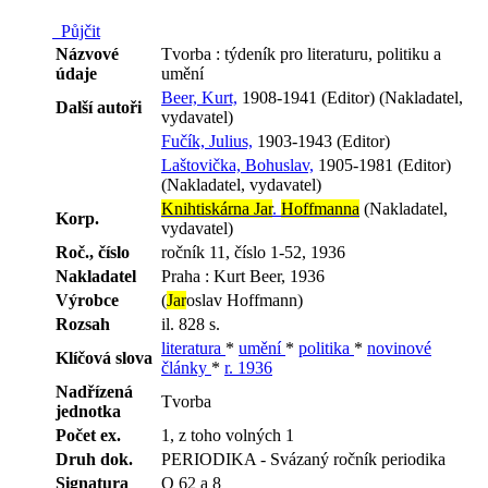
Půjčit
Názvové
Tvorba : týdeník pro literaturu, politiku a
údaje
umění
Beer, Kurt,
1908-1941 (Editor) (Nakladatel,
Další autoři
vydavatel)
Fučík, Julius,
1903-1943 (Editor)
Laštovička, Bohuslav,
1905-1981 (Editor)
(Nakladatel, vydavatel)
Knihtiskárna Jar
.
Hoffmanna
(Nakladatel,
Korp.
vydavatel)
Roč., číslo
ročník 11, číslo 1-52, 1936
Nakladatel
Praha : Kurt Beer, 1936
Výrobce
(
Jar
oslav Hoffmann)
Rozsah
il. 828 s.
literatura
*
umění
*
politika
*
novinové
Klíčová slova
články
*
r. 1936
Nadřízená
Tvorba
jednotka
Počet ex.
1, z toho volných 1
Druh dok.
PERIODIKA - Svázaný ročník periodika
Signatura
Q 62 a 8