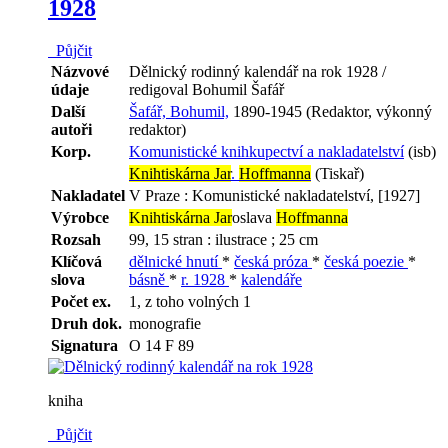
1928
Půjčit
Názvové
Dělnický rodinný kalendář na rok 1928 /
údaje
redigoval Bohumil Šafář
Další
Šafář, Bohumil,
1890-1945 (Redaktor, výkonný
autoři
redaktor)
Korp.
Komunistické knihkupectví a nakladatelství
(isb)
Knihtiskárna Jar
.
Hoffmanna
(Tiskař)
Nakladatel
V Praze : Komunistické nakladatelství, [1927]
Výrobce
Knihtiskárna Jar
oslava
Hoffmanna
Rozsah
99, 15 stran : ilustrace ; 25 cm
Klíčová
dělnické hnutí
*
česká próza
*
česká poezie
*
slova
básně
*
r. 1928
*
kalendáře
Počet ex.
1, z toho volných 1
Druh dok.
monografie
Signatura
O 14 F 89
kniha
Půjčit