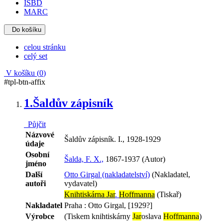
ISBD
MARC
Do košíku
celou stránku
celý set
V košíku (
0
)
#tpl-btn-affix
1.
Šaldův zápisník
Půjčit
Názvové
Šaldův zápisník. I., 1928-1929
údaje
Osobní
Šalda, F. X.,
1867-1937 (Autor)
jméno
Další
Otto Girgal (nakladatelství)
(Nakladatel,
autoři
vydavatel)
Knihtiskárna Jar
.
Hoffmanna
(Tiskař)
Nakladatel
Praha : Otto Girgal, [1929?]
Výrobce
(Tiskem knihtiskárny
Jar
oslava
Hoffmanna
)