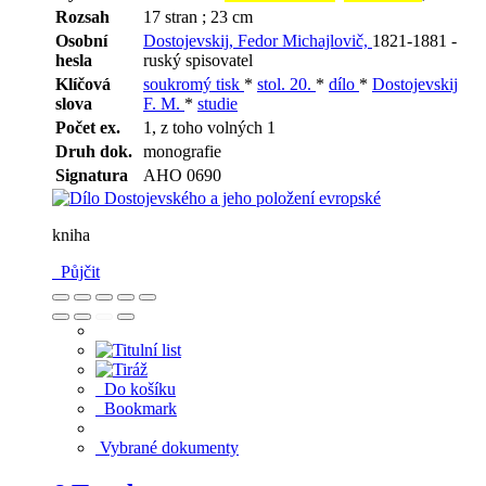
Rozsah
17 stran ; 23 cm
Osobní
Dostojevskij, Fedor Michajlovič,
1821-1881 -
hesla
ruský spisovatel
Klíčová
soukromý tisk
*
stol. 20.
*
dílo
*
Dostojevskij
slova
F. M.
*
studie
Počet ex.
1, z toho volných 1
Druh dok.
monografie
Signatura
AHO 0690
kniha
Půjčit
Do košíku
Bookmark
Vybrané dokumenty