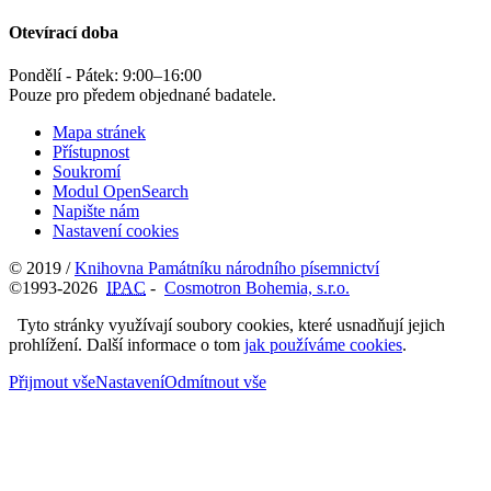
Otevírací doba
Pondělí - Pátek:
9:00
–
16:00
Pouze pro předem objednané badatele.
Mapa stránek
Přístupnost
Soukromí
Modul OpenSearch
Napište nám
Nastavení cookies
© 2019 /
Knihovna Památníku národního písemnictví
©1993-2026
IPAC
-
Cosmotron Bohemia, s.r.o.
Tyto stránky využívají soubory cookies, které usnadňují jejich
prohlížení. Další informace o tom
jak používáme cookies
.
Přijmout vše
Nastavení
Odmítnout vše