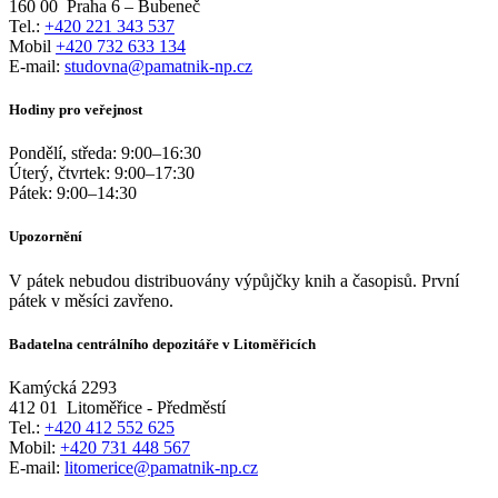
160 00
Praha 6 – Bubeneč
Tel.:
+420 221 343 537
Mobil
+420 732 633 134
E-mail:
studovna@pamatnik-np.cz
Hodiny pro veřejnost
Pondělí, středa:
9:00
–
16:30
Úterý, čtvrtek:
9:00
–
17:30
Pátek:
9:00
–
14:30
Upozornění
V pátek nebudou distribuovány výpůjčky knih a časopisů. První
pátek v měsíci zavřeno.
Badatelna centrálního depozitáře v Litoměřicích
Kamýcká 2293
412 01
Litoměřice - Předměstí
Tel.:
+420 412 552 625
Mobil:
+420 731 448 567
E-mail:
litomerice@pamatnik-np.cz