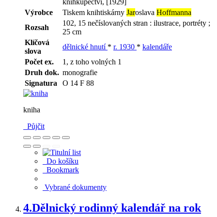
knihkupectví, [1929]
Výrobce
Tiskem knihtiskárny
Jar
oslava
Hoffmanna
102, 15 nečíslovaných stran : ilustrace, portréty ;
Rozsah
25 cm
Klíčová
dělnické hnutí
*
r. 1930
*
kalendáře
slova
Počet ex.
1, z toho volných 1
Druh dok.
monografie
Signatura
O 14 F 88
kniha
Půjčit
Do košíku
Bookmark
Vybrané dokumenty
4.
Dělnický rodinný kalendář na rok