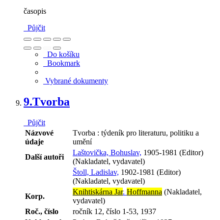
časopis
Půjčit
Do košíku
Bookmark
Vybrané dokumenty
9.
Tvorba
Půjčit
Názvové
Tvorba : týdeník pro literaturu, politiku a
údaje
umění
Laštovička, Bohuslav,
1905-1981 (Editor)
Další autoři
(Nakladatel, vydavatel)
Štoll, Ladislav,
1902-1981 (Editor)
(Nakladatel, vydavatel)
Knihtiskárna Jar
.
Hoffmanna
(Nakladatel,
Korp.
vydavatel)
Roč., číslo
ročník 12, číslo 1-53, 1937