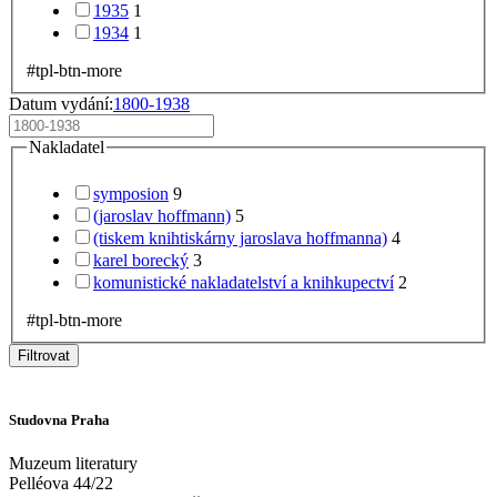
1935
1
1934
1
#tpl-btn-more
Datum vydání:
1800-1938
Nakladatel
symposion
9
(jaroslav hoffmann)
5
(tiskem knihtiskárny jaroslava hoffmanna)
4
karel borecký
3
komunistické nakladatelství a knihkupectví
2
#tpl-btn-more
Filtrovat
Studovna Praha
Muzeum literatury
Pelléova 44/22