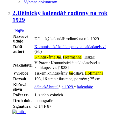
Vybrané dokumenty
2.
Dělnický kalendář rodinný na rok
1929
Půjčit
Názvové
Dělnický kalendář rodinný na rok 1929
údaje
Další
Komunistické knihkupectví a nakladatelství
autoři
(isb)
Knihtiskárna Jar
.
Hoffmanna
(Tiskař)
V Praze : Komunistické nakladatelství a
Nakladatel
knihkupectví, [1928]
Výrobce
Tiskem knihtiskárny
Jar
oslava
Hoffmanna
Rozsah
103, 16 stran : ilustrace, portréty ; 25 cm
Klíčová
dělnické hnutí
*
r. 1929
*
kalendáře
slova
Počet ex.
1, z toho volných 1
Druh dok.
monografie
Signatura
O 14 F 87