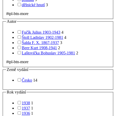
dělnické hnutí
3
#tpl-btn-more
Autor
Fučík Julius 1903-1943
4
Štoll Ladislav 1902-1981
4
Šalda F. X. 1867-1937
3
Beer Kurt 1908-1941
2
Laštovička Bohuslav 1905-1981
2
#tpl-btn-more
Země vydání
Česko
14
Rok vydání
1938
1
1937
1
1936
1