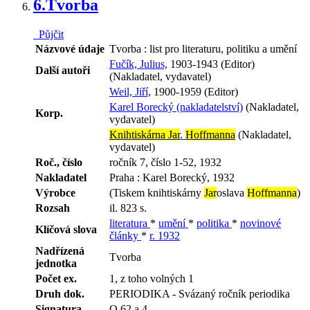
6.
Tvorba
Půjčit
Názvové údaje
Tvorba : list pro literaturu, politiku a umění
Fučík, Julius,
1903-1943 (Editor)
Další autoři
(Nakladatel, vydavatel)
Weil, Jiří,
1900-1959 (Editor)
Karel Borecký (nakladatelství)
(Nakladatel,
Korp.
vydavatel)
Knihtiskárna Jar
.
Hoffmanna
(Nakladatel,
vydavatel)
Roč., číslo
ročník 7, číslo 1-52, 1932
Nakladatel
Praha : Karel Borecký, 1932
Výrobce
(Tiskem knihtiskárny
Jar
oslava
Hoffmanna
)
Rozsah
il. 823 s.
literatura
*
umění
*
politika
*
novinové
Klíčová slova
články
*
r. 1932
Nadřízená
Tvorba
jednotka
Počet ex.
1, z toho volných 1
Druh dok.
PERIODIKA - Svázaný ročník periodika
Signatura
Q 62 a 4