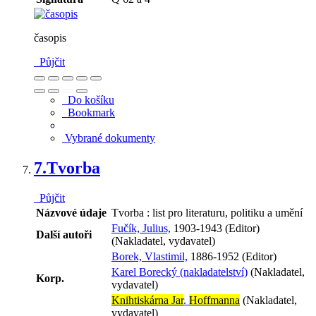
časopis
Půjčit
Do košíku
Bookmark
Vybrané dokumenty
7.
Tvorba
Půjčit
Názvové údaje
Tvorba : list pro literaturu, politiku a umění
Fučík, Julius,
1903-1943 (Editor)
Další autoři
(Nakladatel, vydavatel)
Borek, Vlastimil,
1886-1952 (Editor)
Karel Borecký (nakladatelství)
(Nakladatel,
Korp.
vydavatel)
Knihtiskárna Jar
.
Hoffmanna
(Nakladatel,
vydavatel)