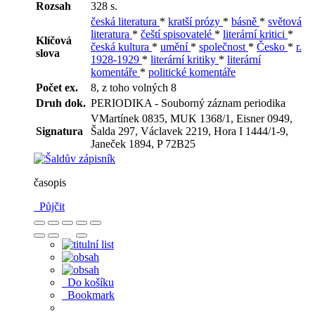
Rozsah
328 s.
česká literatura
*
kratší prózy
*
básně
*
světová
literatura
*
čeští spisovatelé
*
literární kritici
*
Klíčová
česká kultura
*
umění
*
společnost
*
Česko
*
r.
slova
1928-1929
*
literární kritiky
*
literární
komentáře
*
politické komentáře
Počet ex.
8, z toho volných 8
Druh dok.
PERIODIKA - Souborný záznam periodika
VMartínek 0835, MUK 1368/1, Eisner 0949,
Signatura
Šalda 297, Václavek 2219, Hora I 1444/1-9,
Janeček 1894, P 72B25
časopis
Půjčit
Do košíku
Bookmark