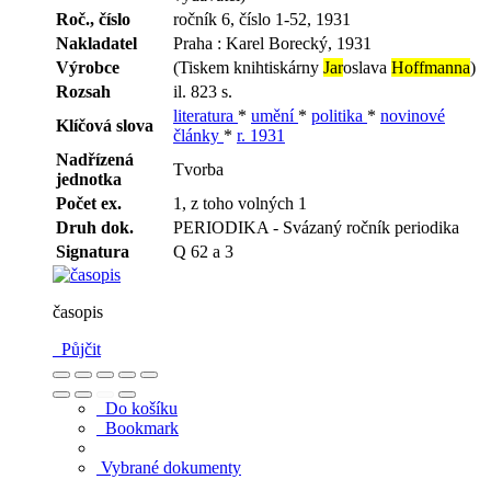
Roč., číslo
ročník 6, číslo 1-52, 1931
Nakladatel
Praha : Karel Borecký, 1931
Výrobce
(Tiskem knihtiskárny
Jar
oslava
Hoffmanna
)
Rozsah
il. 823 s.
literatura
*
umění
*
politika
*
novinové
Klíčová slova
články
*
r. 1931
Nadřízená
Tvorba
jednotka
Počet ex.
1, z toho volných 1
Druh dok.
PERIODIKA - Svázaný ročník periodika
Signatura
Q 62 a 3
časopis
Půjčit
Do košíku
Bookmark
Vybrané dokumenty