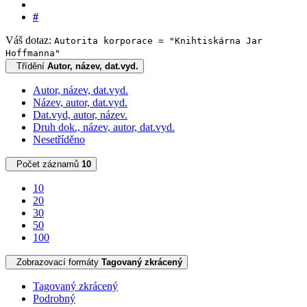
#
Váš dotaz:
Autorita korporace = "Knihtiskárna Jar
Hoffmanna"
Třídění
Autor, název, dat.vyd.
Autor, název, dat.vyd.
Název, autor, dat.vyd.
Dat.vyd, autor, název.
Druh dok., název, autor, dat.vyd.
Nesetříděno
Počet záznamů
10
10
20
30
50
100
Zobrazovací formáty
Tagovaný zkrácený
Tagovaný zkrácený
Podrobný