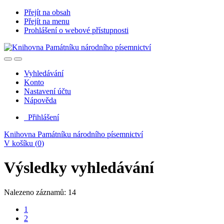
Přejít na obsah
Přejít na menu
Prohlášení o webové přístupnosti
Vyhledávání
Konto
Nastavení účtu
Nápověda
Přihlášení
Knihovna Památníku národního písemnictví
V košíku (
0
)
Výsledky vyhledávání
Nalezeno záznamů: 14
1
2