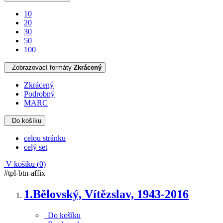
10
20
30
50
100
Zobrazovací formáty
Zkrácený
Zkrácený
Podrobný
MARC
Do košíku
celou stránku
celý set
V košíku (
0
)
#tpl-btn-affix
1.
Bělovský, Vítězslav, 1943-2016
Do košíku