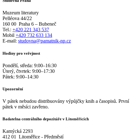
Studovna Praha
Muzeum literatury
Pelléova 44/22
160 00
Praha 6 – Bubeneč
Tel.:
+420 221 343 537
Mobil
+420 732 633 134
E-mail:
studovna@pamatnik-np.cz
Hodiny pro veřejnost
Pondělí, středa:
9:00
–
16:30
Úterý, čtvrtek:
9:00
–
17:30
Pátek:
9:00
–
14:30
Upozornění
V pátek nebudou distribuovány výpůjčky knih a časopisů. První
pátek v měsíci zavřeno.
Badatelna centrálního depozitáře v Litoměřicích
Kamýcká 2293
412 01
Litoměřice - Předměstí