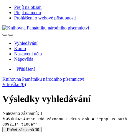
Přejít na obsah
Přejít na menu
Prohlášení o webové přístupnosti
Vyhledávání
Konto
Nastavení účtu
Nápověda
Přihlášení
Knihovna Památníku národního písemnictví
V košíku (
0
)
Výsledky vyhledávání
Nalezeno záznamů: 1
Váš dotaz:
Autor-kód záznamu + druh.dok = "^pnp_us_auth
0092114 t100a^"
Počet záznamů
10