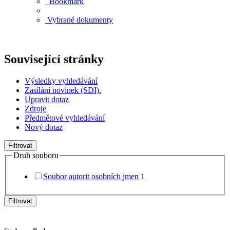
Bookmark
Vybrané dokumenty
Související stránky
Výsledky vyhledávání
Zasílání novinek (SDI).
Upravit dotaz
Zdroje
Předmětové vyhledávání
Nový dotaz
Filtrovat
Druh souboru
Soubor autorit osobních jmen
1
Filtrovat