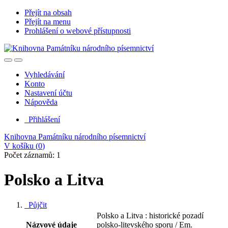
Přejít na obsah
Přejít na menu
Prohlášení o webové přístupnosti
Vyhledávání
Konto
Nastavení účtu
Nápověda
Přihlášení
Knihovna Památníku národního písemnictví
V košíku (
0
)
Počet záznamů: 1
Polsko a Litva
Půjčit
Polsko a Litva : historické pozadí
Názvové údaje
polsko-litevského sporu / Em.