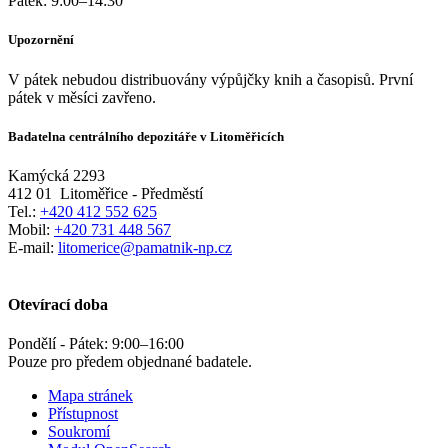
Pátek:
9:00
–
14:30
Upozornění
V pátek nebudou distribuovány výpůjčky knih a časopisů. První
pátek v měsíci zavřeno.
Badatelna centrálního depozitáře v Litoměřicích
Kamýcká 2293
412 01
Litoměřice - Předměstí
Tel.:
+420 412 552 625
Mobil:
+420 731 448 567
E-mail:
litomerice@pamatnik-np.cz
Otevírací doba
Pondělí - Pátek:
9:00
–
16:00
Pouze pro předem objednané badatele.
Mapa stránek
Přístupnost
Soukromí