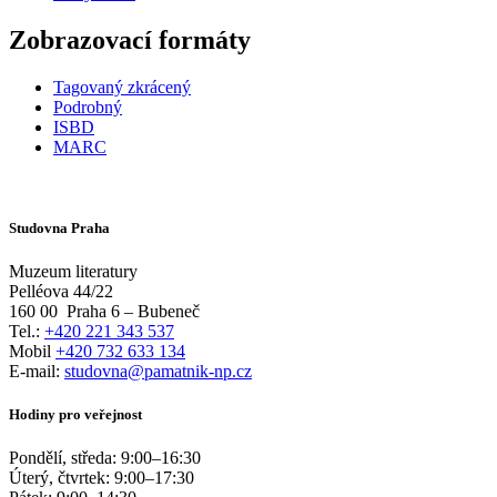
Zobrazovací formáty
Tagovaný zkrácený
Podrobný
ISBD
MARC
Studovna Praha
Muzeum literatury
Pelléova 44/22
160 00
Praha 6 – Bubeneč
Tel.:
+420 221 343 537
Mobil
+420 732 633 134
E-mail:
studovna@pamatnik-np.cz
Hodiny pro veřejnost
Pondělí, středa:
9:00
–
16:30
Úterý, čtvrtek:
9:00
–
17:30