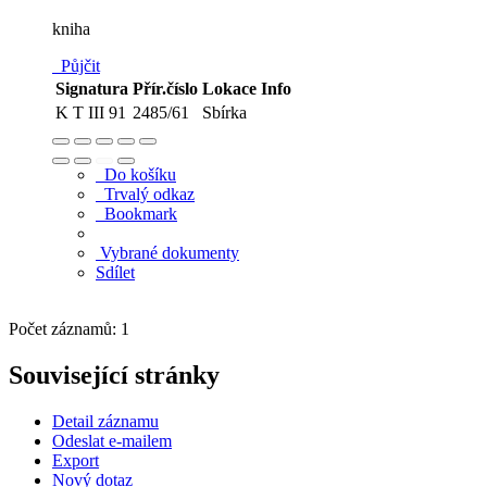
kniha
Půjčit
Signatura
Přír.číslo
Lokace
Info
K T III 91
2485/61
Sbírka
Do košíku
Trvalý odkaz
Bookmark
Vybrané dokumenty
Sdílet
Počet záznamů: 1
Související stránky
Detail záznamu
Odeslat e-mailem
Export
Nový dotaz