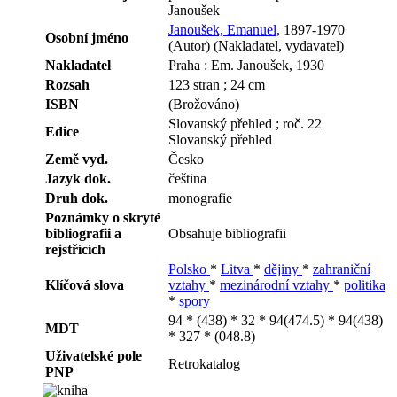
Janoušek
Janoušek, Emanuel,
1897-1970
Osobní jméno
(Autor) (Nakladatel, vydavatel)
Nakladatel
Praha : Em. Janoušek, 1930
Rozsah
123 stran ; 24 cm
ISBN
(Brožováno)
Slovanský přehled ; roč. 22
Edice
Slovanský přehled
Země vyd.
Česko
Jazyk dok.
čeština
Druh dok.
monografie
Poznámky o skryté
bibliografii a
Obsahuje bibliografii
rejstřících
Polsko
*
Litva
*
dějiny
*
zahraniční
Klíčová slova
vztahy
*
mezinárodní vztahy
*
politika
*
spory
94 * (438) * 32 * 94(474.5) * 94(438)
MDT
* 327 * (048.8)
Uživatelské pole
Retrokatalog
PNP