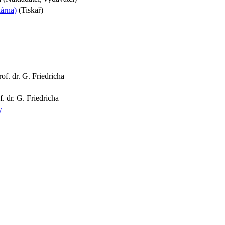
kárna)
(Tiskař)
of. dr. G. Friedricha
f. dr. G. Friedricha
y