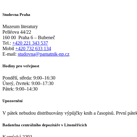
Studovna Praha
Muzeum literatury
Pelléova 44/22
160 00
Praha 6 – Bubeneč
Tel.:
+420 221 343 537
Mobil
+420 732 633 134
E-mail:
studovna@pamatnik-np.cz
Hodiny pro veřejnost
Pondělí, středa:
9:00
–
16:30
Úterý, čtvrtek:
9:00
–
17:30
Pátek:
9:00
–
14:30
Upozornění
V pátek nebudou distribuovány výpůjčky knih a časopisů. První pátek
Badatelna centrálního depozitáře v Litoměřicích
Kamýcká 2293