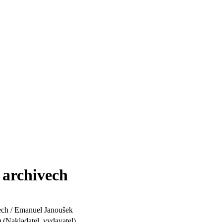
 archivech
ech / Emanuel Janoušek
(Nakladatel, vydavatel)