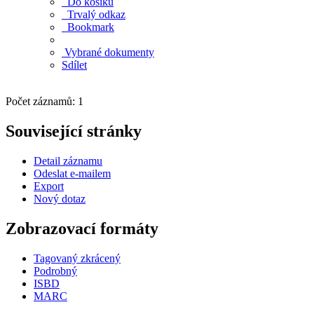
Do košíku
Trvalý odkaz
Bookmark
Vybrané dokumenty
Sdílet
Počet záznamů: 1
Související stránky
Detail záznamu
Odeslat e-mailem
Export
Nový dotaz
Zobrazovací formáty
Tagovaný zkrácený
Podrobný
ISBD
MARC