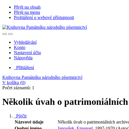
Přejít na obsah
Přejít na menu
Prohlášení o webové přístupnosti
Vyhledávání
Konto
Nastavení účtu
Nápověda
Přihlášení
Knihovna Památníku národního písemnictví
V košíku (
0
)
Počet záznamů: 1
Několik úvah o patrimoniálních
Půjčit
Názvové údaje
Několik úvah o patrimoniálních archiv
Osobní jméno
Janoušek, Emanuel,
1897-1970 (Autor) 