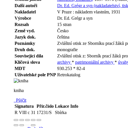
Další autoři
Dr. Ed. Grégr a syn (nakladatelství, tis
Nakladatel
V Praze : nákladem vlastním, 1931
Výrobce
Dr. Ed. Grégr a syn
Rozsah
15 stran
Země vyd.
Česko
Jazyk dok.
čeština
Poznámky
Zvláštní otisk ze Sborníku prací žáků pr
Druh dok.
monografie
Související díla
Zvláštní otisk z: Sborník prací žáků pro
Klíčová slova
archivy
*
patrimoniální archivy
*
úvah
MDT
930.253 * 82-4
Uživatelské pole PNP
Retrokatalog
kniha
Půjčit
Signatura
Přír.číslo
Lokace
Info
R VIII c 31
17231/S
Sbírka