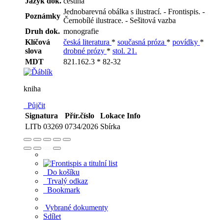
Jazyk dok.
čeština
Jednobarevná obálka s ilustrací. - Frontispis. -
Poznámky
Černobílé ilustrace. - Sešitová vazba
Druh dok.
monografie
Klíčová
česká literatura
*
současná próza
*
povídky
*
slova
drobné prózy
*
stol. 21.
MDT
821.162.3 * 82-32
kniha
Půjčit
Signatura
Přír.číslo
Lokace
Info
LITb 03269
0734/2026
Sbírka
Do košíku
Trvalý odkaz
Bookmark
Vybrané dokumenty
Sdílet