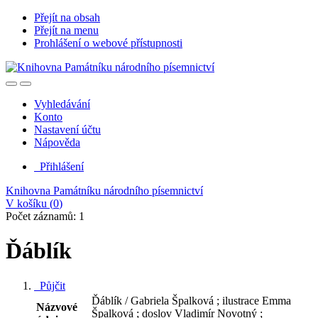
Přejít na obsah
Přejít na menu
Prohlášení o webové přístupnosti
Vyhledávání
Konto
Nastavení účtu
Nápověda
Přihlášení
Knihovna Památníku národního písemnictví
V košíku (
0
)
Počet záznamů: 1
Ďáblík
Půjčit
Ďáblík / Gabriela Špalková ; ilustrace Emma
Názvové
Špalková ; doslov Vladimír Novotný ;