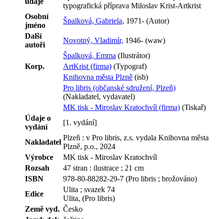
údaje
typografická příprava Miloslav Krist-Artkrist
Osobní
Špalková, Gabriela,
1971- (Autor)
jméno
Další
Novotný, Vladimír,
1946- (waw)
autoři
Špalková, Emma
(Ilustrátor)
Korp.
ArtKrist (firma)
(Typograf)
Knihovna města Plzně
(isb)
Pro libris (občanské sdružení, Plzeň)
(Nakladatel, vydavatel)
MK tisk - Miroslav Kratochvíl (firma)
(Tiskař)
Údaje o
[1. vydání]
vydání
Plzeň : v Pro libris, z.s. vydala Knihovna města
Nakladatel
Plzně, p.o., 2024
Výrobce
MK tisk - Miroslav Kratochvíl
Rozsah
47 stran : ilustrace ; 21 cm
ISBN
978-80-88282-29-7 (Pro libris ; brožováno)
Ulita ; svazek 74
Edice
Ulita, (Pro libris)
Země vyd.
Česko