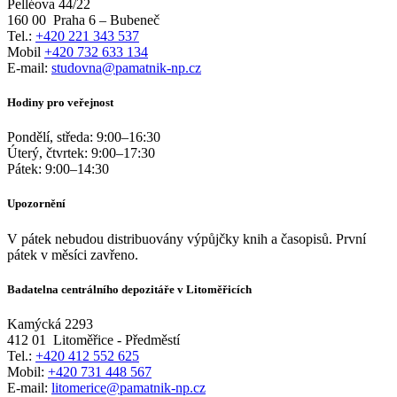
Pelléova 44/22
160 00
Praha 6 – Bubeneč
Tel.:
+420 221 343 537
Mobil
+420 732 633 134
E-mail:
studovna@pamatnik-np.cz
Hodiny pro veřejnost
Pondělí, středa:
9:00
–
16:30
Úterý, čtvrtek:
9:00
–
17:30
Pátek:
9:00
–
14:30
Upozornění
V pátek nebudou distribuovány výpůjčky knih a časopisů. První
pátek v měsíci zavřeno.
Badatelna centrálního depozitáře v Litoměřicích
Kamýcká 2293
412 01
Litoměřice - Předměstí
Tel.:
+420 412 552 625
Mobil:
+420 731 448 567
E-mail:
litomerice@pamatnik-np.cz