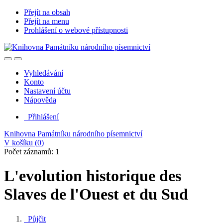
Přejít na obsah
Přejít na menu
Prohlášení o webové přístupnosti
Vyhledávání
Konto
Nastavení účtu
Nápověda
Přihlášení
Knihovna Památníku národního písemnictví
V košíku (
0
)
Počet záznamů: 1
L'evolution historique des
Slaves de l'Ouest et du Sud
Půjčit