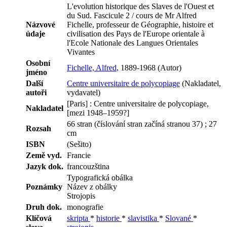
L'evolution historique des Slaves de l'Ouest et
du Sud. Fascicule 2 / cours de Mr Alfred
Názvové
Fichelle, professeur de Géographie, histoire et
údaje
civilisation des Pays de l'Europe orientale à
l'Ecole Nationale des Langues Orientales
Vivantes
Osobní
Fichelle, Alfred,
1889-1968 (Autor)
jméno
Další
Centre universitaire de polycopiage
(Nakladatel,
autoři
vydavatel)
[Paris] : Centre universitaire de polycopiage,
Nakladatel
[mezi 1948–1959?]
66 stran (číslování stran začíná stranou 37) ; 27
Rozsah
cm
ISBN
(Sešito)
Země vyd.
Francie
Jazyk dok.
francouzština
Typografická obálka
Poznámky
Název z obálky
Strojopis
Druh dok.
monografie
Klíčová
skripta
*
historie
*
slavistika
*
Slované
*