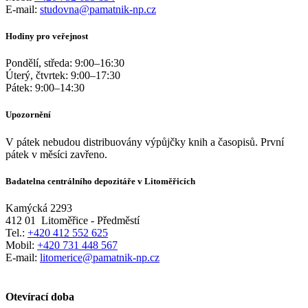
E-mail:
studovna@pamatnik-np.cz
Hodiny pro veřejnost
Pondělí, středa:
9:00
–
16:30
Úterý, čtvrtek:
9:00
–
17:30
Pátek:
9:00
–
14:30
Upozornění
V pátek nebudou distribuovány výpůjčky knih a časopisů. První
pátek v měsíci zavřeno.
Badatelna centrálního depozitáře v Litoměřicích
Kamýcká 2293
412 01
Litoměřice - Předměstí
Tel.:
+420 412 552 625
Mobil:
+420 731 448 567
E-mail:
litomerice@pamatnik-np.cz
Otevírací doba