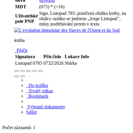
slova
strojopis
MDT
(075) * (=16)
Sign. Listopad 785: poničená obálka knihy, na
Uživatelské
obálce razítko se jménem „Jorge Listopad",
pole PNP
místy podtrhávání perem v textu
kniha
Půjčit
Signatura
Přír.číslo
Lokace
Info
Listopad 0785
0732/2026
Sbírka
Do košíku
Trvalý odkaz
Bookmark
Vybrané dokumenty
Sdílet
Počet záznamů: 1