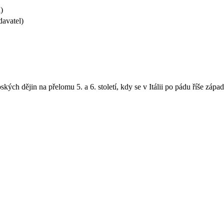
)
davatel)
ých dějin na přelomu 5. a 6. století, kdy se v Itálii po pádu říše záp