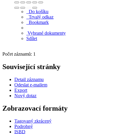
Do košíku
Trvalý odkaz
Bookmark
Vybrané dokumenty
Sdílet
Počet záznamů: 1
Související stránky
Detail záznamu
Odeslat e-mailem
Export
Nový dotaz
Zobrazovací formáty
Tagovaný zkrácený
Podrobný
ISBD