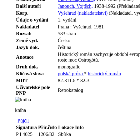
Další autoři
Janouch, Vojtěch,
1938-1992 (Překladatel
Korp.
Vyšehrad (nakladatelství)
(Nakladatel, vy
Údaje o vydání
1. vydání
Nakladatel
Praha : Vyšehrad, 1981
Rozsah
583 stran
Země vyd.
Česko
Jazyk dok.
čeština
Historický román zachycuje období evropsk
Anotace
roste moc Ostrogótů.
Druh dok.
monografie
Klíčová slova
polská próza
*
historický román
MDT
82-311.6 * 82-3
Uživatelské pole
Retrokatalog
PNP
kniha
Půjčit
Signatura
Přír.číslo
Lokace
Info
P I 4025
1206/82
Sbírka