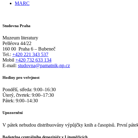
MARC
Studovna Praha
Muzeum literatury
Pelléova 44/22
160 00
Praha 6 – Bubeneč
Tel.:
+420 221 343 537
Mobil
+420 732 633 134
E-mail:
studovna@pamatnik-np.cz
Hodiny pro veřejnost
Pondělí, středa:
9:00
–
16:30
Úterý, čtvrtek:
9:00
–
17:30
Pátek:
9:00
–
14:30
Upozornění
V pátek nebudou distribuovány výpůjčky knih a časopisů. První pátek
Badatelna centrálního depozitáře v Litoměřicích