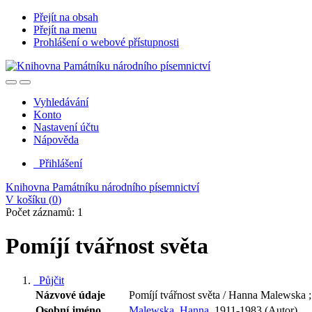
Přejít na obsah
Přejít na menu
Prohlášení o webové přístupnosti
Vyhledávání
Konto
Nastavení účtu
Nápověda
Přihlášení
Knihovna Památníku národního písemnictví
V košíku (
0
)
Počet záznamů: 1
Pomíjí tvářnost světa
Půjčit
Názvové údaje
Pomíjí tvářnost světa / Hanna Malewska 
Osobní jméno
Malewska, Hanna,
1911-1983 (Autor)