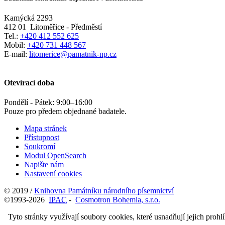
Kamýcká 2293
412 01
Litoměřice - Předměstí
Tel.:
+420 412 552 625
Mobil:
+420 731 448 567
E-mail:
litomerice@pamatnik-np.cz
Otevírací doba
Pondělí - Pátek:
9:00
–
16:00
Pouze pro předem objednané badatele.
Mapa stránek
Přístupnost
Soukromí
Modul OpenSearch
Napište nám
Nastavení cookies
© 2019 /
Knihovna Památníku národního písemnictví
©1993-2026
IPAC
-
Cosmotron Bohemia, s.r.o.
Tyto stránky využívají soubory cookies, které usnadňují jejich prohl