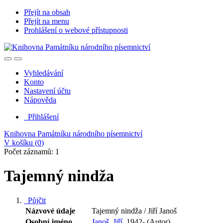
Přejít na obsah
Přejít na menu
Prohlášení o webové přístupnosti
Vyhledávání
Konto
Nastavení účtu
Nápověda
Přihlášení
Knihovna Památníku národního písemnictví
V košíku (
0
)
Počet záznamů: 1
Tajemný nindža
Půjčit
Názvové údaje
Tajemný nindža / Jiří Janoš
Osobní jméno
Janoš, Jiří,
1942- (Autor)