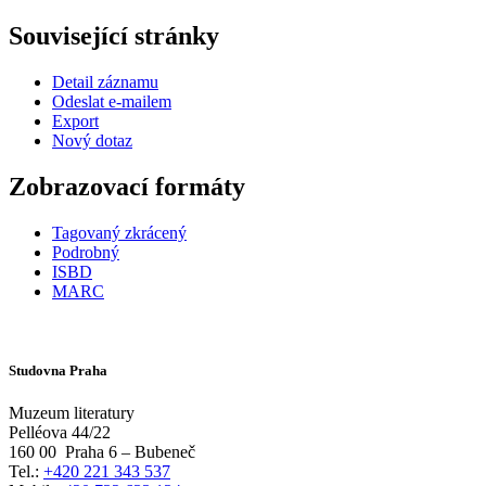
Související stránky
Detail záznamu
Odeslat e-mailem
Export
Nový dotaz
Zobrazovací formáty
Tagovaný zkrácený
Podrobný
ISBD
MARC
Studovna Praha
Muzeum literatury
Pelléova 44/22
160 00
Praha 6 – Bubeneč
Tel.:
+420 221 343 537