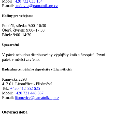
Mobil
+420 732 633 134
E-mail:
studovna@pamatnik-np.cz
Hodiny pro veřejnost
Pondělí, středa:
9:00
–
16:30
Úterý, čtvrtek:
9:00
–
17:30
Pátek:
9:00
–
14:30
Upozornění
V pátek nebudou distribuovány výpůjčky knih a časopisů. První
pátek v měsíci zavřeno.
Badatelna centrálního depozitáře v Litoměřicích
Kamýcká 2293
412 01
Litoměřice - Předměstí
Tel.:
+420 412 552 625
Mobil:
+420 731 448 567
E-mail:
litomerice@pamatnik-np.cz
Otevírací doba