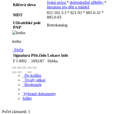
česká próza
*
dobrodružné příběhy
*
Klíčová slova
literatura pro děti a mládež
821.162.3-3 * 821-93 * 885.0-32 *
MDT
885.0-93
Uživatelské pole
Retrokatalog
PNP
kniha
Půjčit
Signatura
Přír.číslo
Lokace
Info
F I 4992
1092/87
Sbírka
Do košíku
Trvalý odkaz
Bookmark
Vybrané dokumenty
Sdílet
Počet záznamů: 1