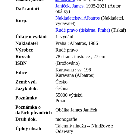
Janíček, James,
1935-2021 (Autor
Další autoři
obálky)
Nakladatelství Albatros
(Nakladatel,
Korp.
vydavatel)
Rudé právo (tiskárna, Praha)
(Tiskař)
Údaje o vydání
1. vydání
Nakladatel
Praha : Albatros, 1986
Výrobce
Rudé právo
Rozsah
78 stran : ilustrace ; 27 cm
ISBN
(Brožováno)
Karavana ; sv. 198
Edice
Karavana (Albatros)
Země vyd.
Česko
Jazyk dok.
čeština
55000 výtisků
Poznámky
Pozn
Poznámka o
Obálka James Janíček
dalších původcích
Druh dok.
monografie
Tajemný nindža -- Nindžové z
Úplný obsah
Odawary