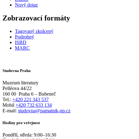
Nový dotaz
Zobrazovací formáty
Tagovaný zkrácený
Podrobný
ISBD
MARC
Studovna Praha
Muzeum literatury
Pelléova 44/22
160 00
Praha 6 – Bubeneč
Tel.:
+420 221 343 537
Mobil
+420 732 633 134
E-mail:
studovna@pamatnik-np.cz
Hodiny pro veřejnost
Pondělí, středa:
9:00
–
16:30