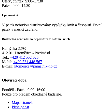
Úterý, čtvrtek:
9:00
–
17:30
Pátek:
9:00
–
14:30
Upozornění
V pátek nebudou distribuovány výpůjčky knih a časopisů. První
pátek v měsíci zavřeno.
Badatelna centrálního depozitáře v Litoměřicích
Kamýcká 2293
412 01
Litoměřice - Předměstí
Tel.:
+420 412 552 625
Mobil:
+420 731 448 567
E-mail:
litomerice@pamatnik-np.cz
Otevírací doba
Pondělí - Pátek:
9:00
–
16:00
Pouze pro předem objednané badatele.
Mapa stránek
Přístupnost