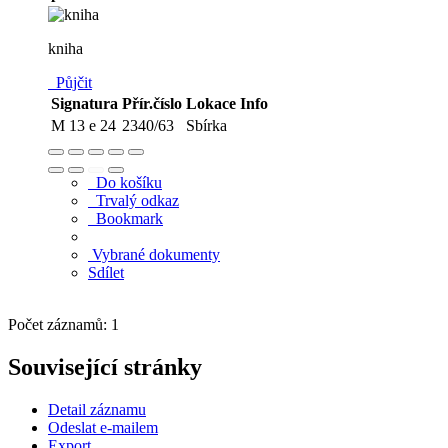
kniha
Půjčit
Signatura
Přír.číslo
Lokace
Info
M 13 e 24
2340/63
Sbírka
Do košíku
Trvalý odkaz
Bookmark
Vybrané dokumenty
Sdílet
Počet záznamů: 1
Související stránky
Detail záznamu
Odeslat e-mailem
Export