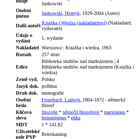
údaje
Jankowski
Osobní
Jankowski, Henryk,
1929-2004 (Autor)
jméno
Książka i Wiedza (nakladatelství)
(Nakladatel,
Další autoři
vydavatel)
Údaje o
1. wydanie
vydání
Nakladatel
Warszawa : Ksiaźka i wiedza, 1963
Rozsah
257 stran
Biblioteka studiów nad marksizmem ; 4
Edice
Biblioteka studiów nad marksizmem (Ksiaźka i
wiedza)
Země vyd.
Polsko
Jazyk dok.
polština
Druh dok.
monografie
Osobní
Feuerbach, Ludwig,
1804-1872 - německý
hesla
filosof
Klíčová
filozofie
*
němečtí filozofové
*
marxismus
*
slova
humanismus
*
etika
MDT
1 * 141.82
Uživatelské
Retrokatalog
pole PNP