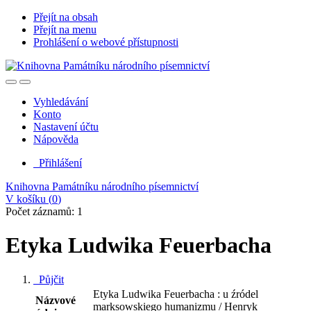
Přejít na obsah
Přejít na menu
Prohlášení o webové přístupnosti
Vyhledávání
Konto
Nastavení účtu
Nápověda
Přihlášení
Knihovna Památníku národního písemnictví
V košíku (
0
)
Počet záznamů: 1
Etyka Ludwika Feuerbacha
Půjčit
Etyka Ludwika Feuerbacha : u źródel
Názvové
marksowskiego humanizmu / Henryk