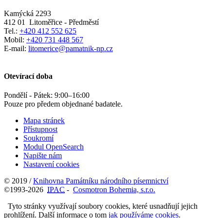
Kamýcká 2293
412 01
Litoměřice - Předměstí
Tel.:
+420 412 552 625
Mobil:
+420 731 448 567
E-mail:
litomerice@pamatnik-np.cz
Otevírací doba
Pondělí - Pátek:
9:00
–
16:00
Pouze pro předem objednané badatele.
Mapa stránek
Přístupnost
Soukromí
Modul OpenSearch
Napište nám
Nastavení cookies
© 2019 /
Knihovna Památníku národního písemnictví
©1993-2026
IPAC
-
Cosmotron Bohemia, s.r.o.
Tyto stránky využívají soubory cookies, které usnadňují jejich
prohlížení. Další informace o tom
jak používáme cookies
.