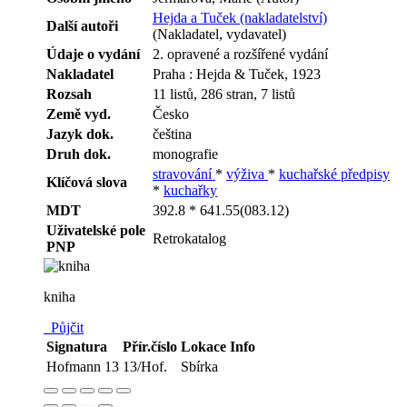
Hejda a Tuček (nakladatelství)
Další autoři
(Nakladatel, vydavatel)
Údaje o vydání
2. opravené a rozšířené vydání
Nakladatel
Praha : Hejda & Tuček, 1923
Rozsah
11 listů, 286 stran, 7 listů
Země vyd.
Česko
Jazyk dok.
čeština
Druh dok.
monografie
stravování
*
výživa
*
kuchařské předpisy
Klíčová slova
*
kuchařky
MDT
392.8 * 641.55(083.12)
Uživatelské pole
Retrokatalog
PNP
kniha
Půjčit
Signatura
Přír.číslo
Lokace
Info
Hofmann 13
13/Hof.
Sbírka