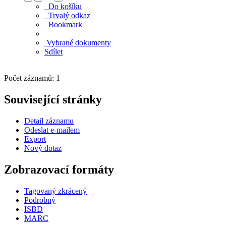
Do košíku
Trvalý odkaz
Bookmark
Vybrané dokumenty
Sdílet
Počet záznamů: 1
Související stránky
Detail záznamu
Odeslat e-mailem
Export
Nový dotaz
Zobrazovací formáty
Tagovaný zkrácený
Podrobný
ISBD
MARC