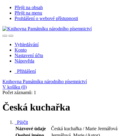
Přejít na obsah
Přejít na menu
Prohlášení o webové přístupnosti
Vyhledávání
Konto
Nastavení účtu
Nápověda
Přihlášení
Knihovna Památníku národního písemnictví
V košíku (
0
)
Počet záznamů: 1
Česká kuchařka
Půjčit
Názvové údaje
Česká kuchařka / Marie Jermářová
Osobní jméno
Jermářová, Marie (Autor)