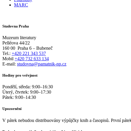
MARC
Studovna Praha
Muzeum literatury
Pelléova 44/22
160 00
Praha 6 – Bubeneč
Tel.:
+420 221 343 537
Mobil
+420 732 633 134
E-mail:
studovna@pamatnik-np.cz
Hodiny pro veřejnost
Pondělí, středa:
9:00
–
16:30
Úterý, čtvrtek:
9:00
–
17:30
Pátek:
9:00
–
14:30
Upozornění
V pátek nebudou distribuovány výpůjčky knih a časopisů. První pátek