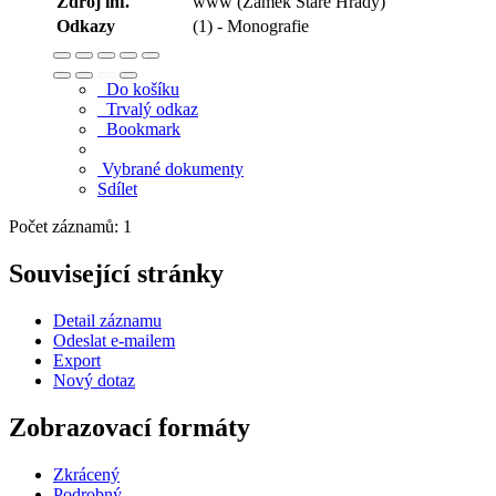
Zdroj inf.
www (Zámek Staré Hrady)
Odkazy
(1) - Monografie
Do košíku
Trvalý odkaz
Bookmark
Vybrané dokumenty
Sdílet
Počet záznamů: 1
Související stránky
Detail záznamu
Odeslat e-mailem
Export
Nový dotaz
Zobrazovací formáty
Zkrácený
Podrobný