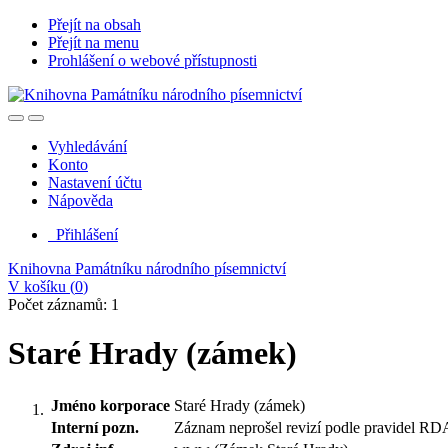
Přejít na obsah
Přejít na menu
Prohlášení o webové přístupnosti
Vyhledávání
Konto
Nastavení účtu
Nápověda
Přihlášení
Knihovna Památníku národního písemnictví
V košíku (
0
)
Počet záznamů: 1
Staré Hrady (zámek)
Jméno korporace
Staré Hrady (zámek)
Interní pozn.
Záznam neprošel revizí podle pravidel RD