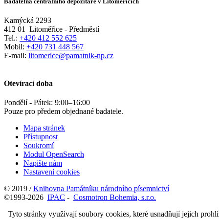
Badatelna centrálního depozitáře v Litoměřicích
Kamýcká 2293
412 01
Litoměřice - Předměstí
Tel.:
+420 412 552 625
Mobil:
+420 731 448 567
E-mail:
litomerice@pamatnik-np.cz
Otevírací doba
Pondělí - Pátek:
9:00
–
16:00
Pouze pro předem objednané badatele.
Mapa stránek
Přístupnost
Soukromí
Modul OpenSearch
Napište nám
Nastavení cookies
© 2019 /
Knihovna Památníku národního písemnictví
©1993-2026
IPAC
-
Cosmotron Bohemia, s.r.o.
Tyto stránky využívají soubory cookies, které usnadňují jejich prohl