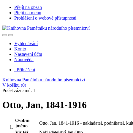
Přejít na obsah
Přejít na menu
Prohlášení o webové přístupnosti
Vyhledávání
Konto
Nastavení účtu
Nápověda
Přihlášení
Knihovna Památníku národního písemnictví
V košíku (
0
)
Počet záznamů: 1
Otto, Jan, 1841-1916
Osobní
Otto, Jan, 1841-1916 - nakladatel, podnikatel, kult
jméno
Viz též
Nakladatelství Jan Otto