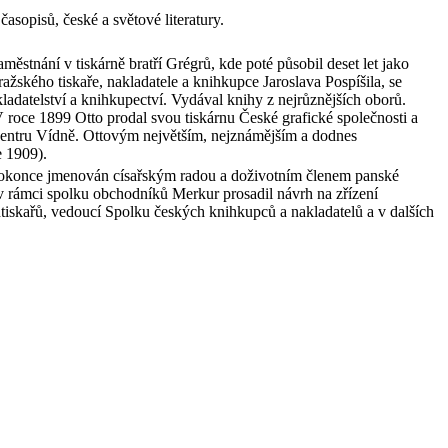
asopisů, české a světové literatury.
ěstnání v tiskárně bratří Grégrů, kde poté působil deset let jako
žského tiskaře, nakladatele a knihkupce Jaroslava Pospíšila, se
datelství a knihkupectví. Vydával knihy z nejrůznějších oborů.
 roce 1899 Otto prodal svou tiskárnu České grafické společnosti a
v centru Vídně. Ottovým největším, nejznámějším a dodnes
e 1909).
 dokonce jmenován císařským radou a doživotním členem panské
v rámci spolku obchodníků Merkur prosadil návrh na zřízení
tiskařů, vedoucí Spolku českých knihkupců a nakladatelů a v dalších