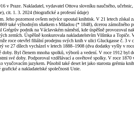
916 v Praze. Nakladatel, vydavatel Ottova slovníku naučného, učebnic, č
cit. 1. 3. 2024 (biografické a profesní údaje)
. Jeho pozornost ovšem nejvíce upoutal knihtisk. V 21 letech získal zam
u 1869 také výhodným sňatkem s Miladou (* 1848), dcerou zámožného pra
l Grégrův podnik na Václavském náměstí, kde úspěšně provozoval nakla
eských zemích. Úspěšně konkurovala nakladatelstvím Vilímka a Topiče. V
mže roce otevřel filiální prodejnu svých knih v ulici Gluckgasse č. 3 
rý ve 27 dílech vycházel v letech 1888–1908 (dva dodatky vyšly v roc
vé doby. Byl členem mnoha spolků, výborů a vedení. V roce 1912 byl
stmi své doby. Podporoval vzdělávací a osvětové spolky. V roce 1870 
 vyučovacím jazykem. Působil také deset let jako starosta grémia knih
grafické a nakladatelské společnosti Unie.