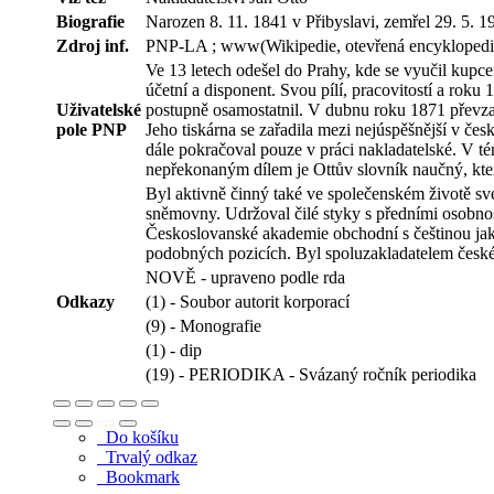
Biografie
Narozen 8. 11. 1841 v Přibyslavi, zemřel 29. 5. 1
Zdroj inf.
PNP-LA ; www(Wikipedie, otevřená encyklopedie), 
Ve 13 letech odešel do Prahy, kde se vyučil kupcem
účetní a disponent. Svou pílí, pracovitostí a rok
Uživatelské
postupně osamostatnil. V dubnu roku 1871 převza
pole PNP
Jeho tiskárna se zařadila mezi nejúspěšnější v č
dále pokračoval pouze v práci nakladatelské. V té
nepřekonaným dílem je Ottův slovník naučný, kte
Byl aktivně činný také ve společenském životě s
sněmovny. Udržoval čilé styky s předními osobno
Českoslovanské akademie obchodní s češtinou jako
podobných pozicích. Byl spoluzakladatelem české 
NOVĚ - upraveno podle rda
Odkazy
(1) - Soubor autorit korporací
(9) - Monografie
(1) - dip
(19) - PERIODIKA - Svázaný ročník periodika
Do košíku
Trvalý odkaz
Bookmark