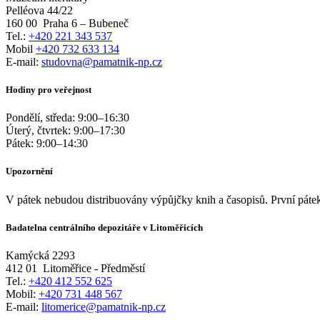
Pelléova 44/22
160 00
Praha 6 – Bubeneč
Tel.:
+420 221 343 537
Mobil
+420 732 633 134
E-mail:
studovna@pamatnik-np.cz
Hodiny pro veřejnost
Pondělí, středa:
9:00
–
16:30
Úterý, čtvrtek:
9:00
–
17:30
Pátek:
9:00
–
14:30
Upozornění
V pátek nebudou distribuovány výpůjčky knih a časopisů. První pátek
Badatelna centrálního depozitáře v Litoměřicích
Kamýcká 2293
412 01
Litoměřice - Předměstí
Tel.:
+420 412 552 625
Mobil:
+420 731 448 567
E-mail:
litomerice@pamatnik-np.cz