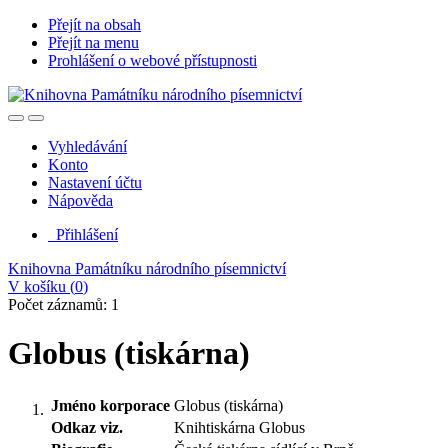
Přejít na obsah
Přejít na menu
Prohlášení o webové přístupnosti
Vyhledávání
Konto
Nastavení účtu
Nápověda
Přihlášení
Knihovna Památníku národního písemnictví
V košíku (
0
)
Počet záznamů: 1
Globus (tiskárna)
Jméno korporace
Globus (tiskárna)
Odkaz viz.
Knihtiskárna Globus