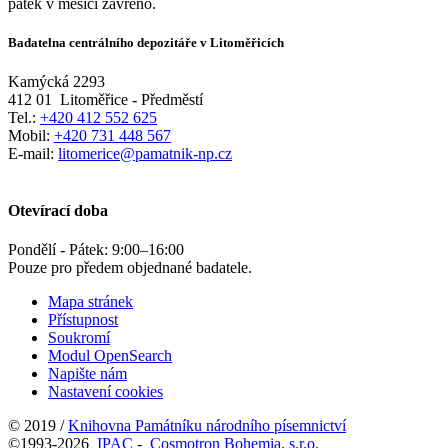
pátek v měsíci zavřeno.
Badatelna centrálního depozitáře v Litoměřicích
Kamýcká 2293
412 01
Litoměřice - Předměstí
Tel.:
+420 412 552 625
Mobil:
+420 731 448 567
E-mail:
litomerice@pamatnik-np.cz
Otevírací doba
Pondělí - Pátek:
9:00
–
16:00
Pouze pro předem objednané badatele.
Mapa stránek
Přístupnost
Soukromí
Modul OpenSearch
Napište nám
Nastavení cookies
© 2019 /
Knihovna Památníku národního písemnictví
©1993-2026
IPAC
-
Cosmotron Bohemia, s.r.o.