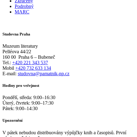
Zkrácený
Podrobný
MARC
Studovna Praha
Muzeum literatury
Pelléova 44/22
160 00
Praha 6 – Bubeneč
Tel.:
+420 221 343 537
Mobil
+420 732 633 134
E-mail:
studovna@pamatnik-np.cz
Hodiny pro veřejnost
Pondělí, středa:
9:00
–
16:30
Úterý, čtvrtek:
9:00
–
17:30
Pátek:
9:00
–
14:30
Upozornění
V pátek nebudou distribuovány výpůjčky knih a časopisů. První