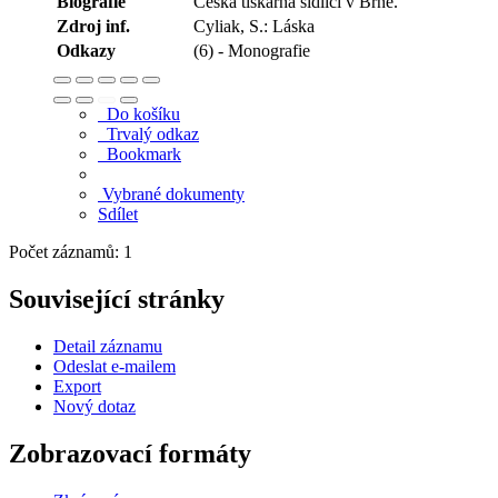
Biografie
Česká tiskárna sídlící v Brně.
Zdroj inf.
Cyliak, S.: Láska
Odkazy
(6) - Monografie
Do košíku
Trvalý odkaz
Bookmark
Vybrané dokumenty
Sdílet
Počet záznamů: 1
Související stránky
Detail záznamu
Odeslat e-mailem
Export
Nový dotaz
Zobrazovací formáty