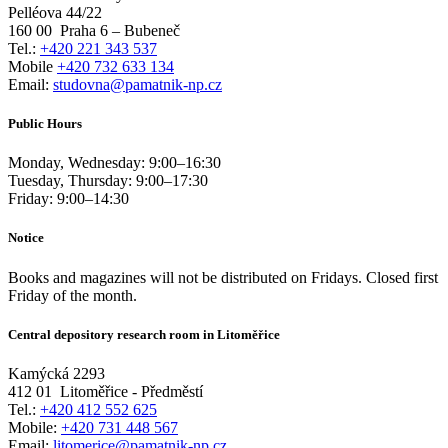
Pelléova 44/22
160 00
Praha 6 – Bubeneč
Tel.:
+420 221 343 537
Mobile
+420 732 633 134
Email:
studovna@pamatnik-np.cz
Public Hours
Monday, Wednesday:
9:00
–
16:30
Tuesday, Thursday:
9:00
–
17:30
Friday:
9:00
–
14:30
Notice
Books and magazines will not be distributed on Fridays. Closed first
Friday of the month.
Central depository research room in Litoměřice
Kamýcká 2293
412 01
Litoměřice - Předměstí
Tel.:
+420 412 552 625
Mobile:
+420 731 448 567
Email:
litomerice@pamatnik-np.cz