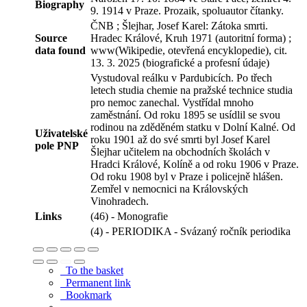
Biography
9. 1914 v Praze. Prozaik, spoluautor čítanky.
ČNB ; Šlejhar, Josef Karel: Zátoka smrti.
Source
Hradec Králové, Kruh 1971 (autoritní forma) ;
data found
www(Wikipedie, otevřená encyklopedie), cit.
13. 3. 2025 (biografické a profesní údaje)
Vystudoval reálku v Pardubicích. Po třech
letech studia chemie na pražské technice studia
pro nemoc zanechal. Vystřídal mnoho
zaměstnání. Od roku 1895 se usídlil se svou
rodinou na zděděném statku v Dolní Kalné. Od
Uživatelské
roku 1901 až do své smrti byl Josef Karel
pole PNP
Šlejhar učitelem na obchodních školách v
Hradci Králové, Kolíně a od roku 1906 v Praze.
Od roku 1908 byl v Praze i policejně hlášen.
Zemřel v nemocnici na Královských
Vinohradech.
Links
(46) - Monografie
(4) - PERIODIKA - Svázaný ročník periodika
To the basket
Permanent link
Bookmark