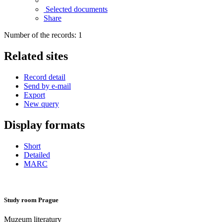
Selected documents
Share
Number of the records: 1
Related sites
Record detail
Send by e-mail
Export
New query
Display formats
Short
Detailed
MARC
Study room Prague
Muzeum literatury