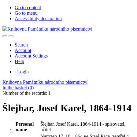
Go to content
Go to menu
Accessibility declaration
Search
Account
Account Settings
Help
Login
Knihovna Památníku národního písemnictví
In the basket (
0
)
Number of the records: 1
Šlejhar, Josef Karel, 1864-1914
Personal
Šlejhar, Josef Karel, 1864-1914 - spisovatel,
name
učitel
Narozen 17. 10. 1864 ve Staré Pace, zemřel 4.