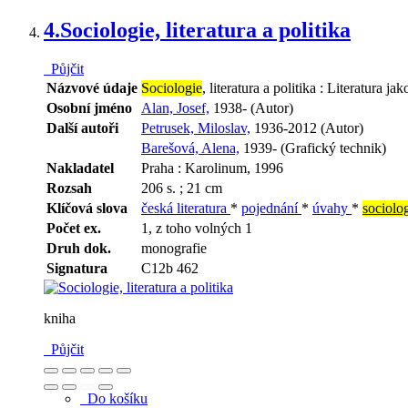
4.
Sociologie, literatura a politika
Půjčit
Názvové údaje
Sociologie
, literatura a politika : Literatura 
Osobní jméno
Alan, Josef,
1938- (Autor)
Další autoři
Petrusek, Miloslav,
1936-2012 (Autor)
Barešová, Alena,
1939- (Grafický technik)
Nakladatel
Praha : Karolinum, 1996
Rozsah
206 s. ; 21 cm
Klíčová slova
česká literatura
*
pojednání
*
úvahy
*
sociolo
Počet ex.
1, z toho volných 1
Druh dok.
monografie
Signatura
C12b 462
kniha
Půjčit
Do košíku