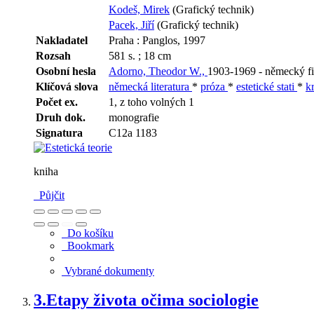
Kodeš, Mirek
(Grafický technik)
Pacek, Jiří
(Grafický technik)
Nakladatel
Praha : Panglos, 1997
Rozsah
581 s. ; 18 cm
Osobní hesla
Adorno, Theodor W.,
1903-1969 - německý fi
Klíčová slova
německá literatura
*
próza
*
estetické stati
*
kr
Počet ex.
1, z toho volných 1
Druh dok.
monografie
Signatura
C12a 1183
kniha
Půjčit
Do košíku
Bookmark
Vybrané dokumenty
3.
Etapy života očima sociologie