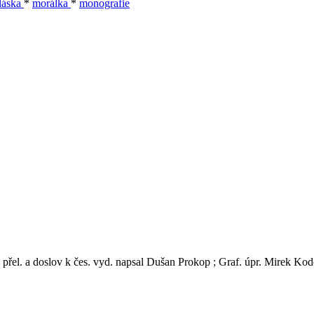
láska
*
morálka
*
monografie
přel. a doslov k čes. vyd. napsal Dušan Prokop ; Graf. úpr. Mirek Kodeš 