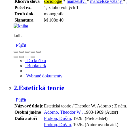
Klíčová slova
sociologie
*
manželství
*
manželské vztahy
*
Počet ex.
1, z toho volných 1
Druh dok.
monografie
Signatura
M 108e 40
kniha
Půjčit
Do košíku
Bookmark
Vybrané dokumenty
2.
Estetická teorie
Půjčit
Názvové údaje
Estetická teorie / Theodor W. Adorno ; Z něm. 
Osobní jméno
Adorno, Theodor W.,
1903-1969 (Autor)
Další autoři
Prokop, Dušan,
1926- (Překladatel)
Prokop, Dušan,
1926- (Autor úvodu atd.)