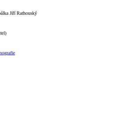
bálka Jiří Rathouský
tel)
ografie