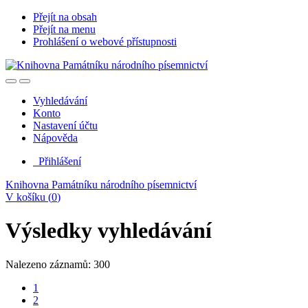
Přejít na obsah
Přejít na menu
Prohlášení o webové přístupnosti
Vyhledávání
Konto
Nastavení účtu
Nápověda
Přihlášení
Knihovna Památníku národního písemnictví
V košíku (
0
)
Výsledky vyhledávání
Nalezeno záznamů: 300
1
2