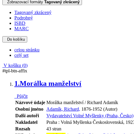
Zobrazovací formáty
Tagovaný zkrácený
Tagovaný zkrácený
Podrobný
ISBD
MARC
Do košíku
celou stránku
celý set
V košíku (
0
)
#tpl-btn-affix
1.
Morálka manželství
Půjčit
Názvové údaje
Morálka manželství / Richard Adamík
Osobní jméno
Adamík, Richard,
1876-1952 (Autor)
Další autoři
Vydavatelství Volné Myšlenky (Praha, Česko)
Nakladatel
Praha : Volná Myšlenka Československá, 192
Rozsah
43 stran