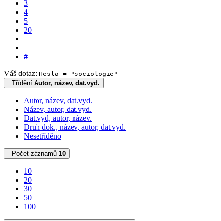
3
4
5
20
#
Váš dotaz:
Hesla = "sociologie"
Třídění
Autor, název, dat.vyd.
Autor, název, dat.vyd.
Název, autor, dat.vyd.
Dat.vyd, autor, název.
Druh dok., název, autor, dat.vyd.
Nesetříděno
Počet záznamů
10
10
20
30
50
100