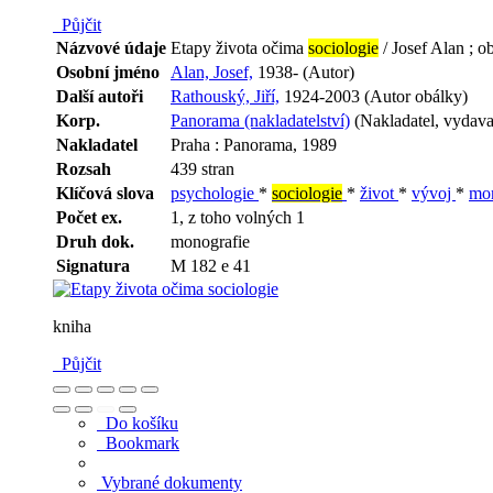
Půjčit
Názvové údaje
Etapy života očima
sociologie
/ Josef Alan ; o
Osobní jméno
Alan, Josef,
1938- (Autor)
Další autoři
Rathouský, Jiří,
1924-2003 (Autor obálky)
Korp.
Panorama (nakladatelství)
(Nakladatel, vydava
Nakladatel
Praha : Panorama, 1989
Rozsah
439 stran
Klíčová slova
psychologie
*
sociologie
*
život
*
vývoj
*
mon
Počet ex.
1, z toho volných 1
Druh dok.
monografie
Signatura
M 182 e 41
kniha
Půjčit
Do košíku
Bookmark
Vybrané dokumenty