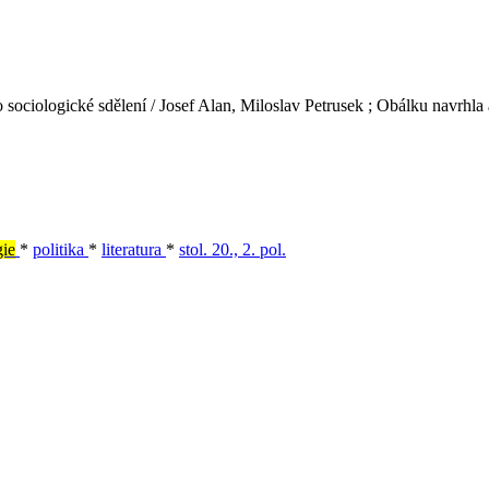
jako sociologické sdělení / Josef Alan, Miloslav Petrusek ; Obálku navrhl
gie
*
politika
*
literatura
*
stol. 20., 2. pol.