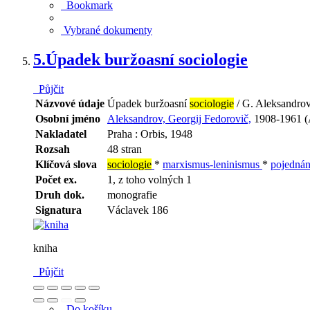
Bookmark
Vybrané dokumenty
5.
Úpadek buržoasní sociologie
Půjčit
Názvové údaje
Úpadek buržoasní
sociologie
/ G. Aleksandrov 
Osobní jméno
Aleksandrov, Georgij Fedorovič,
1908-1961 (
Nakladatel
Praha : Orbis, 1948
Rozsah
48 stran
Klíčová slova
sociologie
*
marxismus-leninismus
*
pojedná
Počet ex.
1, z toho volných 1
Druh dok.
monografie
Signatura
Václavek 186
kniha
Půjčit
Do košíku