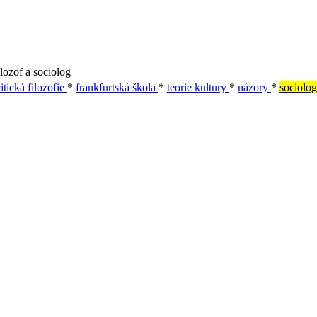
lozof a sociolog
itická filozofie
*
frankfurtská škola
*
teorie kultury
*
názory
*
sociolog