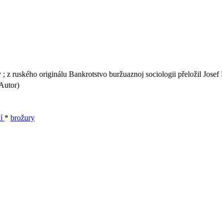
; z ruského originálu Bankrotstvo buržuaznoj sociologii přeložil Josef
Autor)
ní
*
brožury