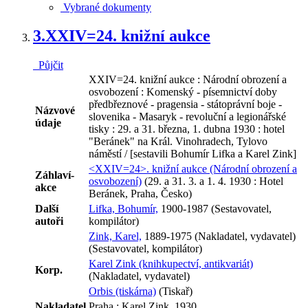
Vybrané dokumenty
3.
XXIV=24. knižní aukce
Půjčit
XXIV=24. knižní aukce : Národní obrození a
osvobození : Komenský - písemnictví doby
předbřeznové - pragensia - státoprávní boje -
Názvové
slovenika - Masaryk - revoluční a legionářské
údaje
tisky : 29. a 31. března, 1. dubna 1930 : hotel
"Beránek" na Král. Vinohradech, Tylovo
náměstí / [sestavili Bohumír Lifka a Karel Zink]
<XXIV=24>. knižní aukce (Národní obrození a
Záhlaví-
osvobození)
(29. a 31. 3. a 1. 4. 1930 : Hotel
akce
Beránek, Praha, Česko)
Další
Lifka, Bohumír,
1900-1987 (Sestavovatel,
autoři
kompilátor)
Zink, Karel,
1889-1975 (Nakladatel, vydavatel)
(Sestavovatel, kompilátor)
Karel Zink (knihkupectví, antikvariát)
Korp.
(Nakladatel, vydavatel)
Orbis (tiskárna)
(Tiskař)
Nakladatel
Praha : Karel Zink, 1930