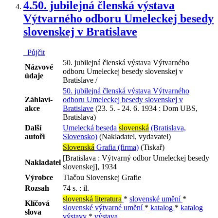
4.
50. jubilejná členská výstava
Výtvarného odboru Umeleckej besedy
slovenskej v Bratislave
Půjčit
50. jubilejná členská výstava Výtvarného
Názvové
odboru Umeleckej besedy slovenskej v
údaje
Bratislave /
50. jubilejná členská výstava Výtvarného
Záhlaví-
odboru Umeleckej besedy slovenskej v
akce
Bratislave
(23. 5. - 24. 6. 1934 : Dom UBS,
Bratislava)
Další
Umelecká beseda
slovenská
(Bratislava,
autoři
Slovensko)
(Nakladatel, vydavatel)
Slovenská
Grafia (firma)
(Tiskař)
[Bratislava : Výtvarný odbor Umeleckej besedy
Nakladatel
slovenskej], 1934
Výrobce
Tlačou Slovenskej Grafie
Rozsah
74 s. : il.
slovenská literatura
*
slovenské umění
*
Klíčová
slovenské výtvarné umění
*
katalog
*
katalog
slova
výstavy
*
výstava