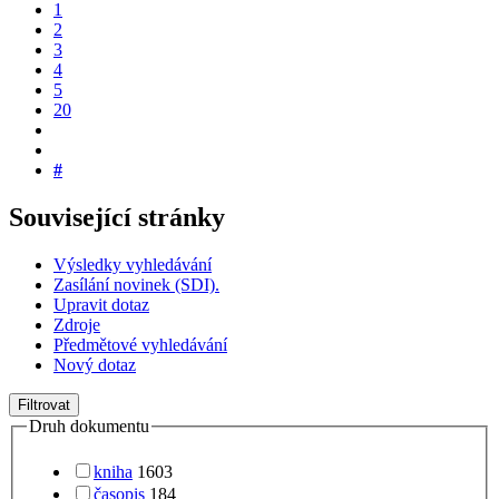
1
2
3
4
5
20
#
Související stránky
Výsledky vyhledávání
Zasílání novinek (SDI).
Upravit dotaz
Zdroje
Předmětové vyhledávání
Nový dotaz
Filtrovat
Druh dokumentu
kniha
1603
časopis
184