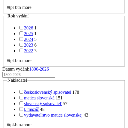
#tpl-btn-more
Rok vydání
2026
1
2025
1
2024
5
2023
6
2022
3
#tpl-btn-more
Datum vydání:
1800-2026
Nakladatel
československý spisovatel
178
matica slovenská
151
slovenský spisovateľ
57
l. mazáč
48
vydavateľstvo matice slovenskej
43
#tpl-btn-more