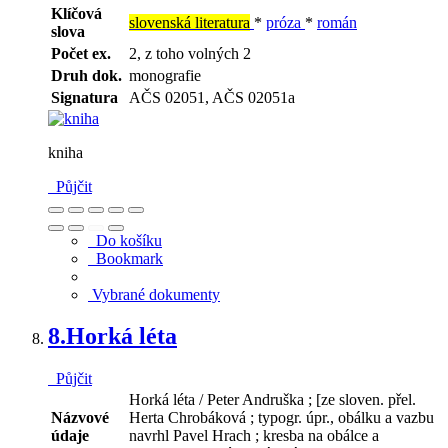
Klíčová
slovenská literatura
*
próza
*
román
slova
Počet ex.
2, z toho volných 2
Druh dok.
monografie
Signatura
AČS 02051, AČS 02051a
kniha
Půjčit
Do košíku
Bookmark
Vybrané dokumenty
8.
Horká léta
Půjčit
Horká léta / Peter Andruška ; [ze sloven. přel.
Názvové
Herta Chrobáková ; typogr. úpr., obálku a vazbu
údaje
navrhl Pavel Hrach ; kresba na obálce a