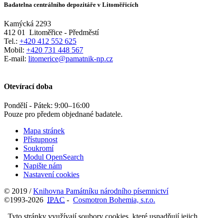
Badatelna centrálního depozitáře v Litoměřicích
Kamýcká 2293
412 01
Litoměřice - Předměstí
Tel.:
+420 412 552 625
Mobil:
+420 731 448 567
E-mail:
litomerice@pamatnik-np.cz
Otevírací doba
Pondělí - Pátek:
9:00
–
16:00
Pouze pro předem objednané badatele.
Mapa stránek
Přístupnost
Soukromí
Modul OpenSearch
Napište nám
Nastavení cookies
© 2019 /
Knihovna Památníku národního písemnictví
©1993-2026
IPAC
-
Cosmotron Bohemia, s.r.o.
Tyto stránky využívají soubory cookies, které usnadňují jejich