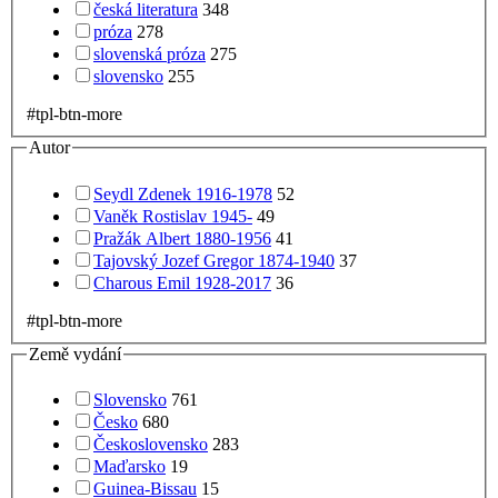
česká literatura
348
próza
278
slovenská próza
275
slovensko
255
#tpl-btn-more
Autor
Seydl Zdenek 1916-1978
52
Vaněk Rostislav 1945-
49
Pražák Albert 1880-1956
41
Tajovský Jozef Gregor 1874-1940
37
Charous Emil 1928-2017
36
#tpl-btn-more
Země vydání
Slovensko
761
Česko
680
Československo
283
Maďarsko
19
Guinea-Bissau
15