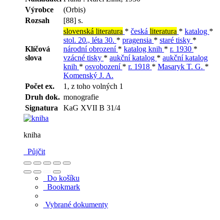
Výrobce
(Orbis)
Rozsah
[88] s.
slovenská literatura
*
česká
literatura
*
katalog
*
stol. 20., léta 30.
*
pragensia
*
staré tisky
*
Klíčová
národní obrození
*
katalog knih
*
r. 1930
*
slova
vzácné tisky
*
aukční katalog
*
aukční katalog
knih
*
osvobození
*
r. 1918
*
Masaryk T. G.
*
Komenský J. A.
Počet ex.
1, z toho volných 1
Druh dok.
monografie
Signatura
KaG XVII B 31/4
kniha
Půjčit
Do košíku
Bookmark
Vybrané dokumenty