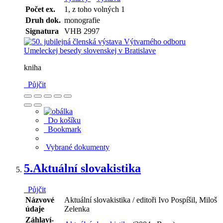
Počet ex.
1, z toho volných 1
Druh dok.
monografie
Signatura
VHB 2997
kniha
Půjčit
Do košíku
Bookmark
Vybrané dokumenty
5.
Aktuální slovakistika
Půjčit
Názvové
Aktuální slovakistika / editoři Ivo Pospíšil, Miloš
údaje
Zelenka
Záhlaví-