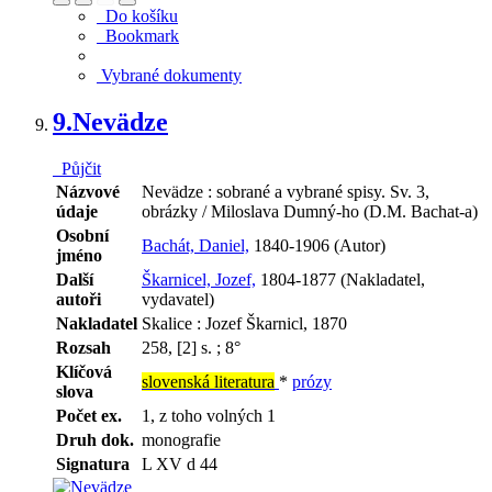
Do košíku
Bookmark
Vybrané dokumenty
9.
Nevädze
Půjčit
Názvové
Nevädze : sobrané a vybrané spisy. Sv. 3,
údaje
obrázky / Miloslava Dumný-ho (D.M. Bachat-a)
Osobní
Bachát, Daniel,
1840-1906 (Autor)
jméno
Další
Škarnicel, Jozef,
1804-1877 (Nakladatel,
autoři
vydavatel)
Nakladatel
Skalice : Jozef Škarnicl, 1870
Rozsah
258, [2] s. ; 8°
Klíčová
slovenská literatura
*
prózy
slova
Počet ex.
1, z toho volných 1
Druh dok.
monografie
Signatura
L XV d 44