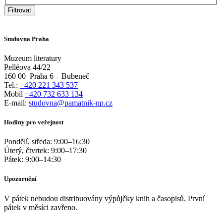
Filtrovat
Studovna Praha
Muzeum literatury
Pelléova 44/22
160 00
Praha 6 – Bubeneč
Tel.:
+420 221 343 537
Mobil
+420 732 633 134
E-mail:
studovna@pamatnik-np.cz
Hodiny pro veřejnost
Pondělí, středa:
9:00
–
16:30
Úterý, čtvrtek:
9:00
–
17:30
Pátek:
9:00
–
14:30
Upozornění
V pátek nebudou distribuovány výpůjčky knih a časopisů. První
pátek v měsíci zavřeno.