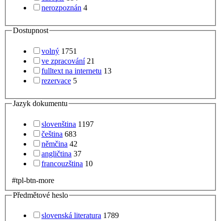
nerozpoznán
4
Dostupnost
volný
1751
ve zpracování
21
fulltext na internetu
13
rezervace
5
Jazyk dokumentu
slovenština
1197
čeština
683
němčina
42
angličtina
37
francouzština
10
#tpl-btn-more
Předmětové heslo
slovenská literatura
1789