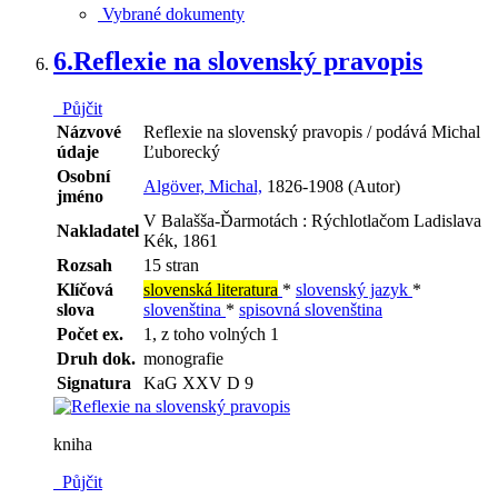
Vybrané dokumenty
6.
Reflexie na slovenský pravopis
Půjčit
Názvové
Reflexie na slovenský pravopis / podává Michal
údaje
Ľuborecký
Osobní
Algöver, Michal,
1826-1908 (Autor)
jméno
V Balašša-Ďarmotách : Rýchlotlačom Ladislava
Nakladatel
Kék, 1861
Rozsah
15 stran
Klíčová
slovenská literatura
*
slovenský jazyk
*
slova
slovenština
*
spisovná slovenština
Počet ex.
1, z toho volných 1
Druh dok.
monografie
Signatura
KaG XXV D 9
kniha
Půjčit