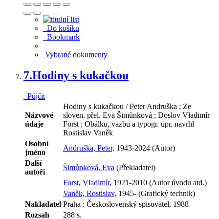
Do košíku
Bookmark
Vybrané dokumenty
7.
Hodiny s kukačkou
Půjčit
Hodiny s kukačkou / Peter Andruška ; Ze
Názvové
sloven. přel. Eva Šimůnková ; Doslov Vladimír
údaje
Forst ; Obálku, vazbu a typogr. úpr. navrhl
Rostislav Vaněk
Osobní
Andruška, Peter,
1943-2024 (Autor)
jméno
Další
Šimůnková, Eva
(Překladatel)
autoři
Forst, Vladimír,
1921-2010 (Autor úvodu atd.)
Vaněk, Rostislav,
1945- (Grafický technik)
Nakladatel
Praha : Československý spisovatel, 1988
Rozsah
288 s.