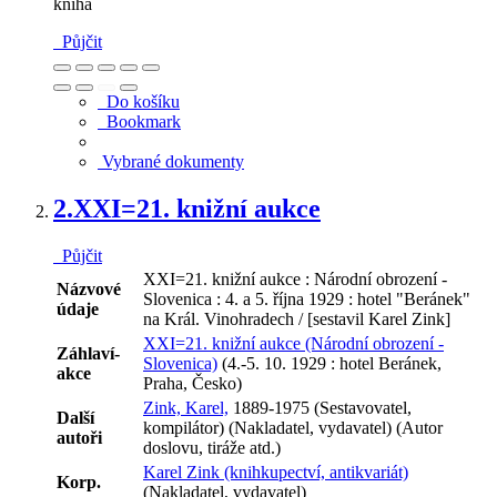
kniha
Půjčit
Do košíku
Bookmark
Vybrané dokumenty
2.
XXI=21. knižní aukce
Půjčit
XXI=21. knižní aukce : Národní obrození -
Názvové
Slovenica : 4. a 5. října 1929 : hotel "Beránek"
údaje
na Král. Vinohradech / [sestavil Karel Zink]
XXI=21. knižní aukce (Národní obrození -
Záhlaví-
Slovenica)
(4.-5. 10. 1929 : hotel Beránek,
akce
Praha, Česko)
Zink, Karel,
1889-1975 (Sestavovatel,
Další
kompilátor) (Nakladatel, vydavatel) (Autor
autoři
doslovu, tiráže atd.)
Karel Zink (knihkupectví, antikvariát)
Korp.
(Nakladatel, vydavatel)