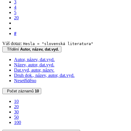
3
4
5
20
#
Váš dotaz:
Hesla = "slovenská literatura"
Třídění
Autor, název, dat.vyd.
Autor, název, dat.vyd.
Název, autor, dat.vyd.
Dat.vyd, autor, název.
Druh dok., název, autor, dat.vyd.
Nesetříděno
Počet záznamů
10
10
20
30
50
100