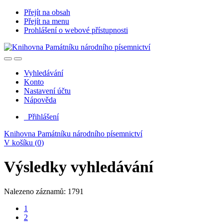
Přejít na obsah
Přejít na menu
Prohlášení o webové přístupnosti
Vyhledávání
Konto
Nastavení účtu
Nápověda
Přihlášení
Knihovna Památníku národního písemnictví
V košíku (
0
)
Výsledky vyhledávání
Nalezeno záznamů: 1791
1
2