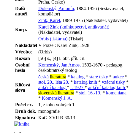
Praha, Česko)
Další
Dolenský, Antonín,
1884-1956 (Sestavovatel,
autoři
kompilátor)
Zink, Karel,
1889-1975 (Nakladatel, vydavatel)
Karel Zink (knihkupectví, antikvariát)
Korp.
(Nakladatel, vydavatel)
Orbis (tiskárna)
(Tiskař)
Nakladatel
V Praze : Karel Zink, 1928
Výrobce
(Orbis)
Rozsah
[56] s., [4] l. obr. příl. : il.
Osobní
Komenský, Jan Amos,
1592-1670 - pedagog,
hesla
českobratrský teolog
česká
literatura
*
katalog
*
staré tisky
*
aukce
*
stol. 20., léta 20.
*
katalog knih
*
vzácné tisky
*
Klíčová
aukční katalog
*
r. 1927
*
aukční katalog knih
*
slova
slovenská literatura
*
stol. 16.-19.
*
komeniana
*
Komenský J. A.
Počet ex.
1, z toho volných 1
Druh dok.
monografie
Signatura
KaG XVII B 30/13