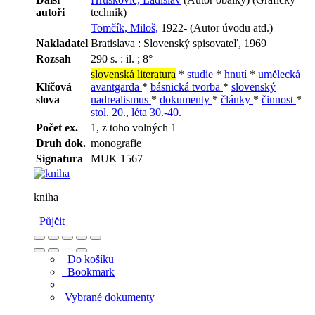
autoři
technik)
Tomčík, Miloš,
1922- (Autor úvodu atd.)
Nakladatel
Bratislava : Slovenský spisovateľ, 1969
Rozsah
290 s. : il. ; 8°
slovenská literatura
*
studie
*
hnutí
*
umělecká
Klíčová
avantgarda
*
básnická tvorba
*
slovenský
slova
nadrealismus
*
dokumenty
*
články
*
činnost
*
stol. 20., léta 30.-40.
Počet ex.
1, z toho volných 1
Druh dok.
monografie
Signatura
MUK 1567
kniha
Půjčit
Do košíku
Bookmark
Vybrané dokumenty