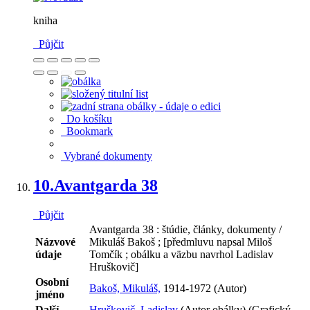
kniha
Půjčit
Do košíku
Bookmark
Vybrané dokumenty
10.
Avantgarda 38
Půjčit
Avantgarda 38 : štúdie, články, dokumenty /
Názvové
Mikuláš Bakoš ; [předmluvu napsal Miloš
údaje
Tomčík ; obálku a väzbu navrhol Ladislav
Hruškovič]
Osobní
Bakoš, Mikuláš,
1914-1972 (Autor)
jméno
Další
Hruškovič, Ladislav
(Autor obálky) (Grafický