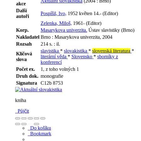
Aktuální slovakistika
(2004 : Brno)
akce
Další
Pospíšil, Ivo,
1952 květen 14.- (Editor)
autoři
Zelenka, Miloš,
1961- (Editor)
Korp.
Masarykova univerzita.
Ústav slavistiky (Brno)
Nakladatel
Brno : Masarykova univerzita, 2004
Rozsah
214 s. : il.
slavistika
*
slovakistika
*
slovenská literatura
*
Klíčová
literární věda
*
Slovensko
*
sborníky z
slova
konferencí
Počet ex.
1, z toho volných 1
Druh dok.
monografie
Signatura
C12b 8753
kniha
Půjčit
Do košíku
Bookmark