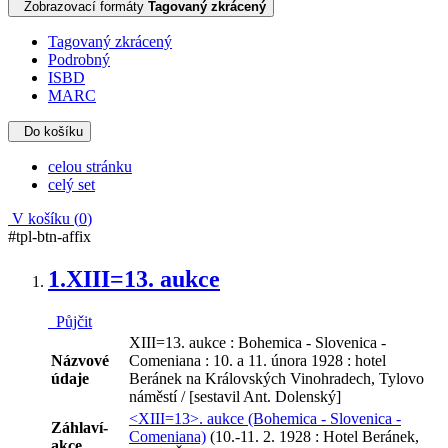
Zobrazovací formáty
Tagovaný zkrácený
Tagovaný zkrácený
Podrobný
ISBD
MARC
Do košíku
celou stránku
celý set
V košíku (
0
)
#tpl-btn-affix
1.
XIII=13. aukce
Půjčit
XIII=13. aukce : Bohemica - Slovenica -
Názvové
Comeniana : 10. a 11. února 1928 : hotel
údaje
Beránek na Královských Vinohradech, Tylovo
náměstí / [sestavil Ant. Dolenský]
<XIII=13>. aukce (Bohemica - Slovenica -
Záhlaví-
Comeniana)
(10.-11. 2. 1928 : Hotel Beránek,
akce