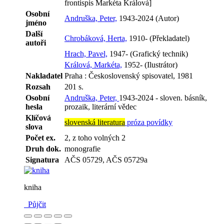
frontispis Markéta Králová]
Osobní
Andruška, Peter,
1943-2024 (Autor)
jméno
Další
Chrobáková, Herta,
1910- (Překladatel)
autoři
Hrach, Pavel,
1947- (Grafický technik)
Králová, Markéta,
1952- (Ilustrátor)
Nakladatel
Praha : Československý spisovatel, 1981
Rozsah
201 s.
Osobní
Andruška, Peter,
1943-2024 - sloven. básník,
hesla
prozaik, literární vědec
Klíčová
slovenská literatura
próza
povídky
slova
Počet ex.
2, z toho volných 2
Druh dok.
monografie
Signatura
AČS 05729, AČS 05729a
kniha
Půjčit