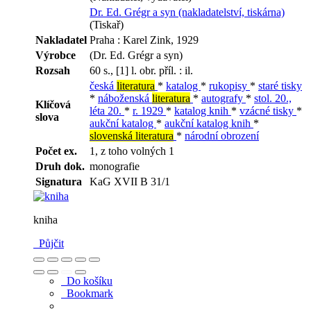
Dr. Ed. Grégr a syn (nakladatelství, tiskárna)
(Tiskař)
Nakladatel
Praha : Karel Zink, 1929
Výrobce
(Dr. Ed. Grégr a syn)
Rozsah
60 s., [1] l. obr. příl. : il.
česká
literatura
*
katalog
*
rukopisy
*
staré tisky
*
náboženská
literatura
*
autografy
*
stol. 20.,
Klíčová
léta 20.
*
r. 1929
*
katalog knih
*
vzácné tisky
*
slova
aukční katalog
*
aukční katalog knih
*
slovenská literatura
*
národní obrození
Počet ex.
1, z toho volných 1
Druh dok.
monografie
Signatura
KaG XVII B 31/1
kniha
Půjčit
Do košíku
Bookmark