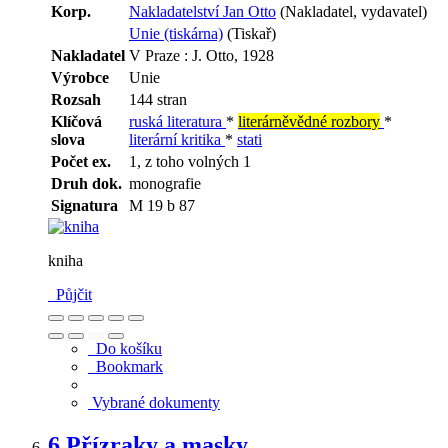
Korp.
Nakladatelství Jan Otto
(Nakladatel, vydavatel)
Unie (tiskárna)
(Tiskař)
Nakladatel
V Praze : J. Otto, 1928
Výrobce
Unie
Rozsah
144 stran
Klíčová
ruská literatura
*
literárněvědné rozbory
*
slova
literární kritika
*
stati
Počet ex.
1, z toho volných 1
Druh dok.
monografie
Signatura
M 19 b 87
kniha
Půjčit
Do košíku
Bookmark
Vybrané dokumenty
6.
Přízraky a masky