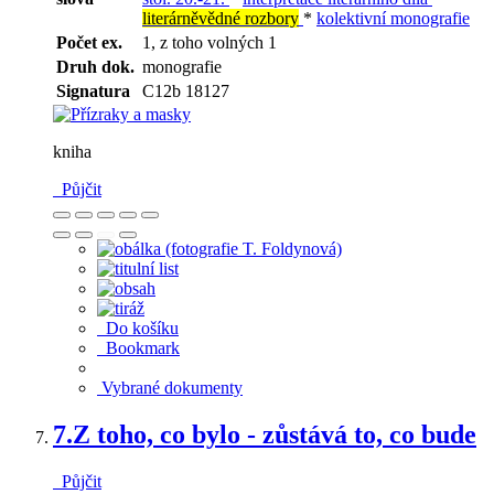
literárněvědné rozbory
*
kolektivní monografie
Počet ex.
1, z toho volných 1
Druh dok.
monografie
Signatura
C12b 18127
kniha
Půjčit
Do košíku
Bookmark
Vybrané dokumenty
7.
Z toho, co bylo - zůstává to, co bude
Půjčit