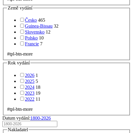
Země vydání
Česko
465
Guinea-Bissau
32
Slovensko
12
Polsko
10
Francie
7
#tpl-btn-more
Rok vydání
2026
1
2025
5
2024
18
2023
19
2022
11
#tpl-btn-more
Datum vydání:
1800-2026
Nakladatel