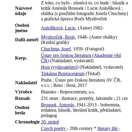
Z toho, co bylo - zůstává to, co bude : básník a
Názvové
kritik Antonín Brousek / Lucie Antošíková ;
údaje
obálka (s použitím fotografie Josefa Chuchmy)
a grafická úprava Boris Mysliveček
Osobní
Antošíková, Lucie,
(Autor) 1982-
jméno
Mysliveček, Boris,
1948- (Autor obálky)
Další autoři
(Knižní grafik)
Chuchma, Josef,
1959- (Fotograf)
Ústav pro českou literaturu (Akademie věd
Korp.
ČR)
(Nakladatel, vydavatel)
Host (vydavatelství)
(Nakladatel, vydavatel)
Tiskárna Reprocentrum
(Tiskař)
Praha : Ústav pro českou literaturu AV ČR,
Nakladatel
v.v.i. ; Brno : Host, 2017
Výrobce
Blansko : Reprocentrum, a.s.
Rozsah
231 stran : ilustrace, portréty, faksimile ; 21 cm
Brousek, Antonín,
1941-2013 - bohemista,
Osobní
redaktor, básník, literární kritik, překladatel,
hesla
pedagog
Chronologie
20. století
Czech poetry
- 20th century *
literary life
-