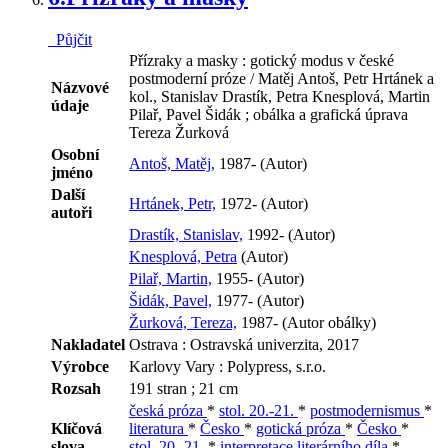
Půjčit
Přízraky a masky : gotický modus v české
postmoderní próze / Matěj Antoš, Petr Hrtánek a
Názvové
kol., Stanislav Drastík, Petra Knesplová, Martin
údaje
Pilař, Pavel Šidák ; obálka a grafická úprava
Tereza Žurková
Osobní
Antoš, Matěj,
1987- (Autor)
jméno
Další
Hrtánek, Petr,
1972- (Autor)
autoři
Drastík, Stanislav,
1992- (Autor)
Knesplová, Petra
(Autor)
Pilař, Martin,
1955- (Autor)
Šidák, Pavel,
1977- (Autor)
Žurková, Tereza,
1987- (Autor obálky)
Nakladatel
Ostrava : Ostravská univerzita, 2017
Výrobce
Karlovy Vary : Polypress, s.r.o.
Rozsah
191 stran ; 21 cm
česká próza
*
stol. 20.-21.
*
postmodernismus
*
Klíčová
literatura
*
Česko
*
gotická próza
*
Česko
*
slova
stol. 20.-21.
*
interpretace literárního díla
*