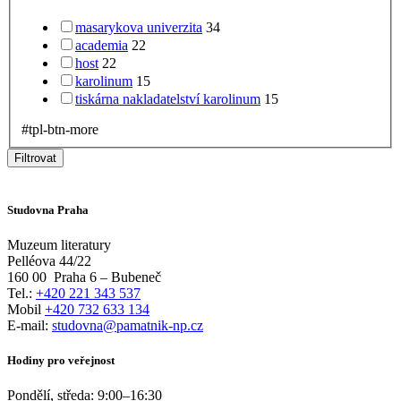
masarykova univerzita
34
academia
22
host
22
karolinum
15
tiskárna nakladatelství karolinum
15
#tpl-btn-more
Filtrovat
Studovna Praha
Muzeum literatury
Pelléova 44/22
160 00
Praha 6 – Bubeneč
Tel.:
+420 221 343 537
Mobil
+420 732 633 134
E-mail:
studovna@pamatnik-np.cz
Hodiny pro veřejnost
Pondělí, středa:
9:00
–
16:30