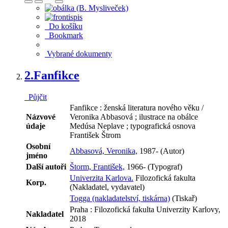
Do košíku
Bookmark
Vybrané dokumenty
2.
Fanfikce
Půjčit
Fanfikce : ženská literatura nového věku /
Názvové
Veronika Abbasová ; ilustrace na obálce
údaje
Medúsa Neplave ; typografická osnova
František Štrom
Osobní
Abbasová, Veronika,
1987- (Autor)
jméno
Další autoři
Štorm, František,
1966- (Typograf)
Univerzita Karlova.
Filozofická fakulta
Korp.
(Nakladatel, vydavatel)
Togga (nakladatelství, tiskárna)
(Tiskař)
Praha : Filozofická fakulta Univerzity Karlovy,
Nakladatel
2018