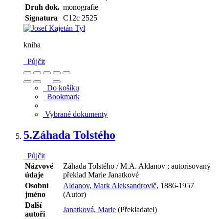
Druh dok.
monografie
Signatura
C12c 2525
kniha
Půjčit
Do košíku
Bookmark
Vybrané dokumenty
5.
Záhada Tolstého
Půjčit
Názvové
Záhada Tolstého / M.A. Aldanov ; autorisovaný
údaje
překlad Marie Janatkové
Osobní
Aldanov, Mark Aleksandrovič,
1886-1957
jméno
(Autor)
Další
Janatková, Marie
(Překladatel)
autoři