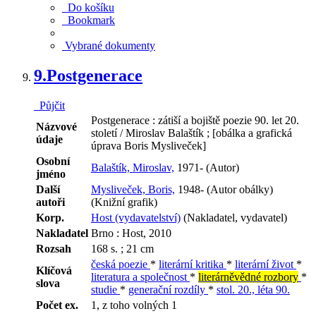
Do košíku
Bookmark
Vybrané dokumenty
9.
Postgenerace
Půjčit
Postgenerace : zátiší a bojiště poezie 90. let 20.
Názvové
století / Miroslav Balaštík ; [obálka a grafická
údaje
úprava Boris Mysliveček]
Osobní
Balaštík, Miroslav,
1971- (Autor)
jméno
Další
Mysliveček, Boris,
1948- (Autor obálky)
autoři
(Knižní grafik)
Korp.
Host (vydavatelství)
(Nakladatel, vydavatel)
Nakladatel
Brno : Host, 2010
Rozsah
168 s. ; 21 cm
česká poezie
*
literární kritika
*
literární život
*
Klíčová
literatura a společnost
*
literárněvědné rozbory
*
slova
studie
*
generační rozdíly
*
stol. 20., léta 90.
Počet ex.
1, z toho volných 1