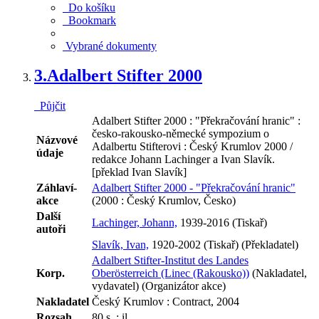
Do košíku
Bookmark
Vybrané dokumenty
3.
Adalbert Stifter 2000
Půjčit
Adalbert Stifter 2000 : "Překračování hranic" :
česko-rakousko-německé sympozium o
Názvové
Adalbertu Stifterovi : Český Krumlov 2000 /
údaje
redakce Johann Lachinger a Ivan Slavík.
[překlad Ivan Slavík]
Záhlaví-
Adalbert Stifter 2000 - "Překračování hranic"
akce
(2000 : Český Krumlov, Česko)
Další
Lachinger, Johann,
1939-2016 (Tiskař)
autoři
Slavík, Ivan,
1920-2002 (Tiskař) (Překladatel)
Adalbert Stifter-Institut des Landes
Korp.
Oberösterreich (Linec (Rakousko))
(Nakladatel,
vydavatel) (Organizátor akce)
Nakladatel
Český Krumlov : Contract, 2004
Rozsah
80 s. : il.