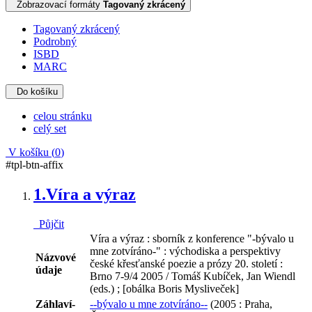
Zobrazovací formáty
Tagovaný zkrácený
Tagovaný zkrácený
Podrobný
ISBD
MARC
Do košíku
celou stránku
celý set
V košíku (
0
)
#tpl-btn-affix
1.
Víra a výraz
Půjčit
Víra a výraz : sborník z konference "-bývalo u
mne zotvíráno-" : východiska a perspektivy
Názvové
české křesťanské poezie a prózy 20. století :
údaje
Brno 7-9/4 2005 / Tomáš Kubíček, Jan Wiendl
(eds.) ; [obálka Boris Mysliveček]
Záhlaví-
--bývalo u mne zotvíráno--
(2005 : Praha,