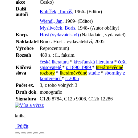
akce
Česko)
Další
Kubíček, Tomáš,
1966- (Editor)
autoři
Wiendl, Jan,
1969- (Editor)
Mysliveček, Boris,
1948- (Autor obálky)
Korp.
Host (vydavatelství)
(Nakladatel, vydavatel)
Nakladatel
Brno : Host - vydavatelství, 2005
Výrobce
Reprocentrum)
Rozsah
480 s. : il., faksim.
česká literatura
*
křesťanská literatura
*
čeští
Klíčová
spisovatelé
*
r. 1890-1989
*
literárněvědné
slova
rozbory
*
literárněvědné
studie
*
sborníky z
konferencí
*
r. 2005
Počet ex.
3, z toho volných 3
Druh dok.
monografie
Signatura
C12b 8784, C12b 9006, C12b 12286
kniha
Půjčit