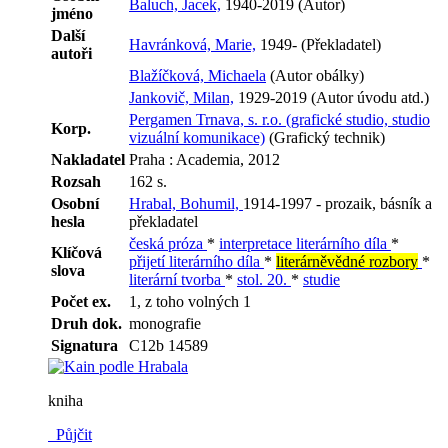
Baluch, Jacek,
1940-2019 (Autor)
jméno
Další
Havránková, Marie,
1949- (Překladatel)
autoři
Blažíčková, Michaela
(Autor obálky)
Jankovič, Milan,
1929-2019 (Autor úvodu atd.)
Pergamen Trnava, s. r.o. (grafické studio, studio
Korp.
vizuální komunikace)
(Grafický technik)
Nakladatel
Praha : Academia, 2012
Rozsah
162 s.
Osobní
Hrabal, Bohumil,
1914-1997 - prozaik, básník a
hesla
překladatel
česká próza
*
interpretace literárního díla
*
Klíčová
přijetí literárního díla
*
literárněvědné rozbory
*
slova
literární tvorba
*
stol. 20.
*
studie
Počet ex.
1, z toho volných 1
Druh dok.
monografie
Signatura
C12b 14589
kniha
Půjčit