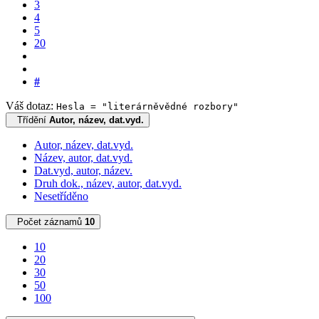
3
4
5
20
#
Váš dotaz:
Hesla = "literárněvědné rozbory"
Třídění
Autor, název, dat.vyd.
Autor, název, dat.vyd.
Název, autor, dat.vyd.
Dat.vyd, autor, název.
Druh dok., název, autor, dat.vyd.
Nesetříděno
Počet záznamů
10
10
20
30
50
100