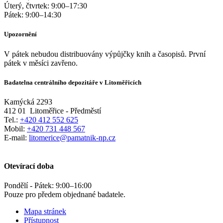
Úterý, čtvrtek:
9:00
–
17:30
Pátek:
9:00
–
14:30
Upozornění
V pátek nebudou distribuovány výpůjčky knih a časopisů. První
pátek v měsíci zavřeno.
Badatelna centrálního depozitáře v Litoměřicích
Kamýcká 2293
412 01
Litoměřice - Předměstí
Tel.:
+420 412 552 625
Mobil:
+420 731 448 567
E-mail:
litomerice@pamatnik-np.cz
Otevírací doba
Pondělí - Pátek:
9:00
–
16:00
Pouze pro předem objednané badatele.
Mapa stránek
Přístupnost