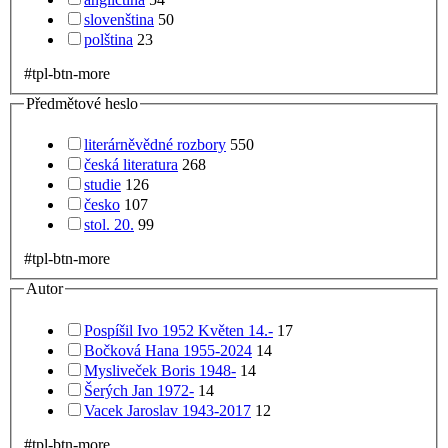
slovenština
50
polština
23
#tpl-btn-more
Předmětové heslo
literárněvědné rozbory
550
česká literatura
268
studie
126
česko
107
stol. 20.
99
#tpl-btn-more
Autor
Pospíšil Ivo 1952 Květen 14.-
17
Bočková Hana 1955-2024
14
Mysliveček Boris 1948-
14
Šerých Jan 1972-
14
Vacek Jaroslav 1943-2017
12
#tpl-btn-more