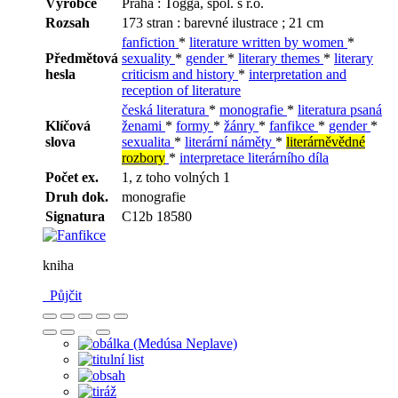
Výrobce
Praha : Togga, spol. s r.o.
Rozsah
173 stran : barevné ilustrace ; 21 cm
fanfiction
*
literature written by women
*
Předmětová
sexuality
*
gender
*
literary themes
*
literary
hesla
criticism and history
*
interpretation and
reception of literature
česká literatura
*
monografie
*
literatura psaná
Klíčová
ženami
*
formy
*
žánry
*
fanfikce
*
gender
*
slova
sexualita
*
literární náměty
*
literárněvědné
rozbory
*
interpretace literárního díla
Počet ex.
1, z toho volných 1
Druh dok.
monografie
Signatura
C12b 18580
kniha
Půjčit