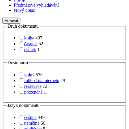
Předmětové vyhledávání
Nový dotaz
Filtrovat
Druh dokumentu
kniha
497
časopis
52
článek
1
Dostupnost
volný
530
fulltext na internetu
29
rezervace
12
prezenčně
1
Jazyk dokumentu
čeština
449
němčina
56
angličtina
54