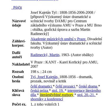
Půjčit
Josef Kajetán Tyl : 1808-1856-2006-2008 /
[připravil Výzkumný ústav dramatické a
Názvové
scénické tvorby DAMU pro Centrum
údaje
základního výzkumu AMU v Praze a MU Brno
; obálka, grafická úprava a sazba Martin
Radimecký]
Akademie múzických umění v Praze.
Divadelní
Záhlaví-
fakulta. Výzkumný ústav dramatické a scénické
korpor.
tvorby (Autor)
Další
Radimecký, Martin,
1963- (Autor obálky)
autoři
V Praze : KANT - Karel Kerlický pro AMU,
Nakladatel
2007
Rozsah
198 s. ; 24 cm
Osobní
Tyl, Josef Kajetán,
1808-1856 - dramatik,
hesla
prozaik, novinář a kritik
čeští dramatici
*
čeští prozaici
*
české drama
*
Klíčová
česká próza
*
stol. 19.
*
interpretace literárního
slova
díla
*
literárněvědné rozbory
*
stol. 20.-21.
*
sborníky z konferencí
Počet ex.
1, z toho volných 1