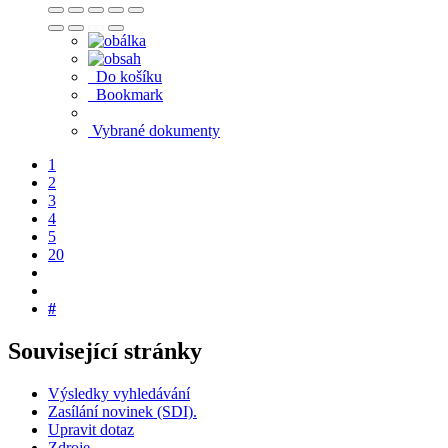
Do košíku
Bookmark
Vybrané dokumenty
1
2
3
4
5
20
#
Související stránky
Výsledky vyhledávání
Zasílání novinek (SDI).
Upravit dotaz
Zdroje