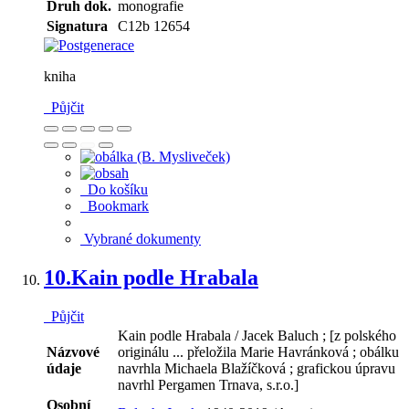
Druh dok.
monografie
Signatura
C12b 12654
kniha
Půjčit
Do košíku
Bookmark
Vybrané dokumenty
10.
Kain podle Hrabala
Půjčit
Kain podle Hrabala / Jacek Baluch ; [z polského
Názvové
originálu ... přeložila Marie Havránková ; obálku
údaje
navrhla Michaela Blažíčková ; grafickou úpravu
navrhl Pergamen Trnava, s.r.o.]
Osobní