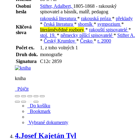
Osobní
Stifter, Adalbert,
1805-1868 - rakouský
hesla
spisovatel a básník, malíř, pedagog
rakouská literatura
*
rakouská próza
*
překlady
*
česká literatura
*
sborník
*
sympozium
*
Klíčová
literárněvědné rozbory
*
rakouští spisovatelé
*
slova
stol. 19.
*
německy píšící spisovatelé
*
Stifter A.
*
Český Krumlov
*
Česko
*
r. 2000
Počet ex.
1, z toho volných 1
Druh dok.
monografie
Signatura
C12c 2859
kniha
Půjčit
Do košíku
Bookmark
Vybrané dokumenty
4.
Josef Kajetán Tyl