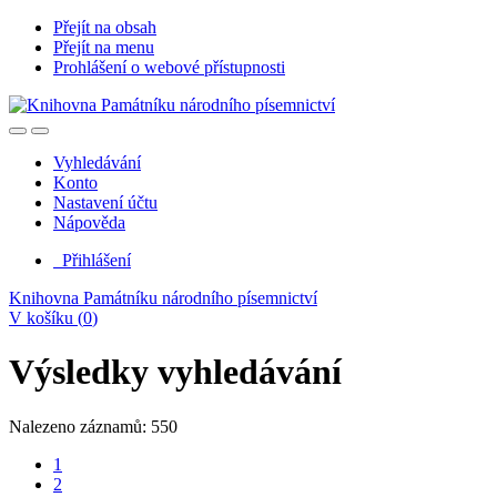
Přejít na obsah
Přejít na menu
Prohlášení o webové přístupnosti
Vyhledávání
Konto
Nastavení účtu
Nápověda
Přihlášení
Knihovna Památníku národního písemnictví
V košíku (
0
)
Výsledky vyhledávání
Nalezeno záznamů: 550
1
2