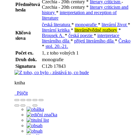
Czechia - 20th century *
literary criticism
-
Předmětová
Czechia - 20th century *
literary criticism and
hesla
history
*
interpretation and reception of
literature
česká literatura
*
monografie
*
literární život
*
literární kritika
*
literárněvědné rozbory
*
Klíčová
Brousek A.
*
česká poezie
*
interpretace
slova
literárního díla
*
přijetí literárního díla
*
Česko
*
stol. 20.-21.
Počet ex.
1, z toho volných 1
Druh dok.
monografie
Signatura
C12b 17843
kniha
Půjčit