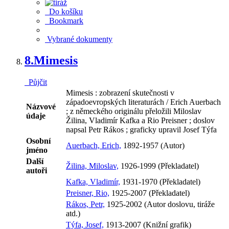
Do košíku
Bookmark
Vybrané dokumenty
8.
Mimesis
Půjčit
Mimesis : zobrazení skutečnosti v
západoevropských literaturách / Erich Auerbach
Názvové
; z německého originálu přeložili Miloslav
údaje
Žilina, Vladimír Kafka a Rio Preisner ; doslov
napsal Petr Rákos ; graficky upravil Josef Týfa
Osobní
Auerbach, Erich,
1892-1957 (Autor)
jméno
Další
Žilina, Miloslav,
1926-1999 (Překladatel)
autoři
Kafka, Vladimír,
1931-1970 (Překladatel)
Preisner, Rio,
1925-2007 (Překladatel)
Rákos, Petr,
1925-2002 (Autor doslovu, tiráže
atd.)
Týfa, Josef,
1913-2007 (Knižní grafik)