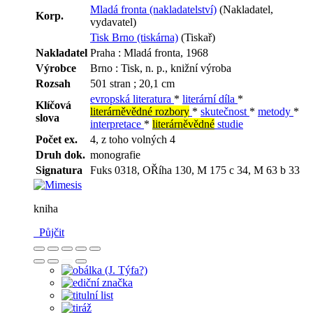
Mladá fronta (nakladatelství)
(Nakladatel,
Korp.
vydavatel)
Tisk Brno (tiskárna)
(Tiskař)
Nakladatel
Praha : Mladá fronta, 1968
Výrobce
Brno : Tisk, n. p., knižní výroba
Rozsah
501 stran ; 20,1 cm
evropská literatura
*
literární díla
*
Klíčová
literárněvědné rozbory
*
skutečnost
*
metody
*
slova
interpretace
*
literárněvědné
studie
Počet ex.
4, z toho volných 4
Druh dok.
monografie
Signatura
Fuks 0318, OŘíha 130, M 175 c 34, M 63 b 33
kniha
Půjčit