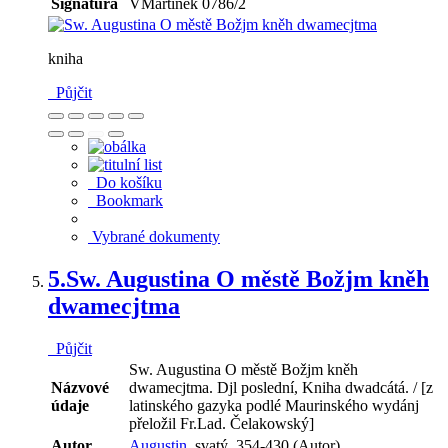
Signatura
VMartínek 0786/2
kniha
Půjčit
Do košíku
Bookmark
Vybrané dokumenty
5.
Sw. Augustina O městě Božjm kněh
dwamecjtma
Půjčit
Sw. Augustina O městě Božjm kněh
Názvové
dwamecjtma. Djl poslední, Kniha dwadcátá. / [z
údaje
latinského gazyka podlé Maurinského wydánj
přeložil Fr.Lad. Čelakowský]
Autor
Augustin,
svatý, 354-430 (Autor)