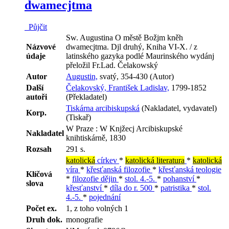
dwamecjtma
Půjčit
Sw. Augustina O městě Božjm kněh
Názvové
dwamecjtma. Djl druhý, Kniha VI-X. / z
údaje
latinského gazyka podlé Maurinského wydánj
přeložil Fr.Lad. Čelakowský
Autor
Augustin,
svatý, 354-430 (Autor)
Další
Čelakovský, František Ladislav,
1799-1852
autoři
(Překladatel)
Tiskárna arcibiskupská
(Nakladatel, vydavatel)
Korp.
(Tiskař)
W Praze : W Knjžecj Arcibiskupské
Nakladatel
knihtiskárně, 1830
Rozsah
291 s.
katolická
církev
*
katolická literatura
*
katolická
víra
*
křesťanská filozofie
*
křesťanská teologie
Klíčová
*
filozofie dějin
*
stol. 4.-5.
*
pohanství
*
slova
křesťanství
*
díla do r. 500
*
patristika
*
stol.
4.-5.
*
pojednání
Počet ex.
1, z toho volných 1
Druh dok.
monografie