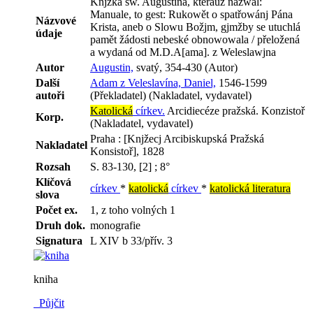
Knjžka sw. Augustina, kterauž nazwal:
Manuale, to gest: Rukowět o spatřowánj Pána
Názvové
Krista, aneb o Slowu Božjm, gjmžby se utuchlá
údaje
pamět žádosti nebeské obnowowala / přeložená
a wydaná od M.D.A[ama]. z Weleslawjna
Autor
Augustin,
svatý, 354-430 (Autor)
Další
Adam z Veleslavína, Daniel,
1546-1599
autoři
(Překladatel) (Nakladatel, vydavatel)
Katolická
církev.
Arcidiecéze pražská. Konzistoř
Korp.
(Nakladatel, vydavatel)
Praha : [Knjžecj Arcibiskupská Pražská
Nakladatel
Konsistoř], 1828
Rozsah
S. 83-130, [2] ; 8°
Klíčová
církev
*
katolická
církev
*
katolická literatura
slova
Počet ex.
1, z toho volných 1
Druh dok.
monografie
Signatura
L XIV b 33/přív. 3
kniha
Půjčit