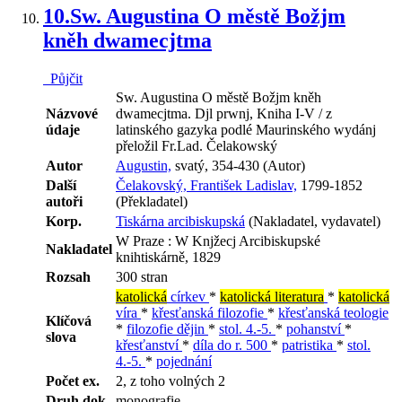
10.
Sw. Augustina O městě Božjm
kněh dwamecjtma
Půjčit
Sw. Augustina O městě Božjm kněh
Názvové
dwamecjtma. Djl prwnj, Kniha I-V / z
údaje
latinského gazyka podlé Maurinského wydánj
přeložil Fr.Lad. Čelakowský
Autor
Augustin,
svatý, 354-430 (Autor)
Další
Čelakovský, František Ladislav,
1799-1852
autoři
(Překladatel)
Korp.
Tiskárna arcibiskupská
(Nakladatel, vydavatel)
W Praze : W Knjžecj Arcibiskupské
Nakladatel
knihtiskárně, 1829
Rozsah
300 stran
katolická
církev
*
katolická literatura
*
katolická
víra
*
křesťanská filozofie
*
křesťanská teologie
Klíčová
*
filozofie dějin
*
stol. 4.-5.
*
pohanství
*
slova
křesťanství
*
díla do r. 500
*
patristika
*
stol.
4.-5.
*
pojednání
Počet ex.
2, z toho volných 2
Druh dok.
monografie