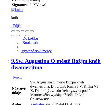
Signatura
L XV a 40
kniha
Půjčit
Do košíku
Bookmark
Vybrané dokumenty
9.
Sw. Augustina O městě Božjm kněh
dwamecjtma
Půjčit
Sw. Augustina O městě Božjm kněh
dwamecjtma. Djl prwnj, Kniha I-V. Kniha VI-
Názvové
X. Djl druhý / z latinského gazyka podlé
údaje
Maurinského wydánj přeložil Fr.Lad.
Čelakowský
Autor
Augustin,
svatý, 354-430 (Autor)