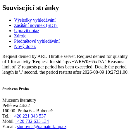
Související stránky
Výsledky vyhledávání
Zasílání novinek (SDI).
Upravit dotaz
Zdroje
Předmětové vyhledávání
Nový dotaz
Request denied by ARL Throttle server. Request denied for quantity
of 1 for activity 'Request' for sid "qyv+WRW0z65xDA" Reasons:
limit of '2' requests per period has been exceeded. Detail: the period
length is '1' second, the period restarts after 2026-08-09 10:27:31.00.
Studovna Praha
Muzeum literatury
Pelléova 44/22
160 00
Praha 6 – Bubeneč
Tel.:
+420 221 343 537
Mobil
+420 732 633 134
E-mail:
studovna@pamatnik-np.cz