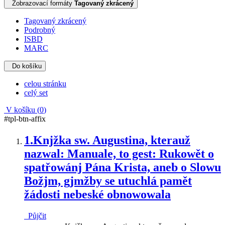
Zobrazovací formáty
Tagovaný zkrácený
Tagovaný zkrácený
Podrobný
ISBD
MARC
Do košíku
celou stránku
celý set
V košíku (
0
)
#tpl-btn-affix
1.
Knjžka sw. Augustina, kterauž
nazwal: Manuale, to gest: Rukowět o
spatřowánj Pána Krista, aneb o Slowu
Božjm, gjmžby se utuchlá pamět
žádosti nebeské obnowowala
Půjčit