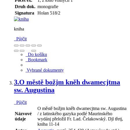
Počet ex.
1, z toho volných 1
Druh dok.
monografie
Signatura
Holan 518/2
kniha
Půjčit
Do košíku
Bookmark
Vybrané dokumenty
3.
O městě božjm kněh dwamecjtma
sw. Augustina
Půjčit
O městě božjm kněh dwamecjtma sw. Augustina
Názvové
/ z latinského gazyka podlé Maurinského
údaje
wydánj přeložil Fr. Lad. Čelakowský. Djl třetj,
kniha 11-14