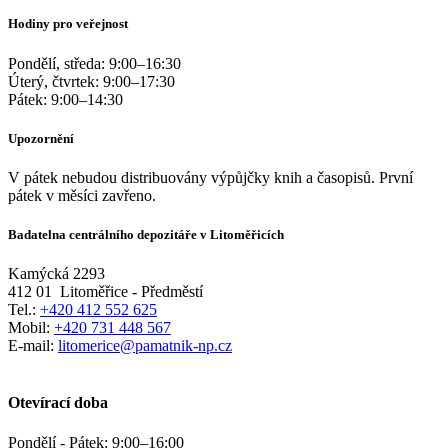
Hodiny pro veřejnost
Pondělí, středa:
9:00
–
16:30
Úterý, čtvrtek:
9:00
–
17:30
Pátek:
9:00
–
14:30
Upozornění
V pátek nebudou distribuovány výpůjčky knih a časopisů. První
pátek v měsíci zavřeno.
Badatelna centrálního depozitáře v Litoměřicích
Kamýcká 2293
412 01
Litoměřice - Předměstí
Tel.:
+420 412 552 625
Mobil:
+420 731 448 567
E-mail:
litomerice@pamatnik-np.cz
Otevírací doba
Pondělí - Pátek:
9:00
–
16:00