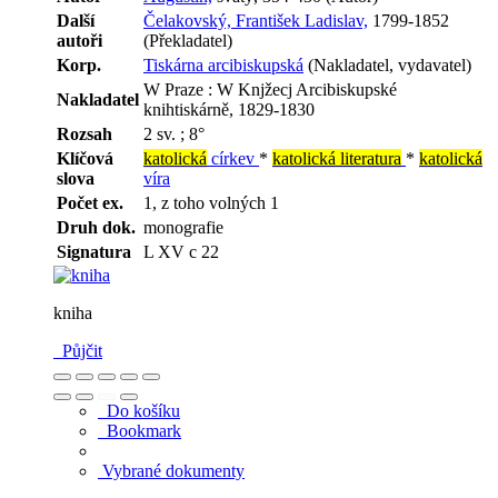
Další
Čelakovský, František Ladislav,
1799-1852
autoři
(Překladatel)
Korp.
Tiskárna arcibiskupská
(Nakladatel, vydavatel)
W Praze : W Knjžecj Arcibiskupské
Nakladatel
knihtiskárně, 1829-1830
Rozsah
2 sv. ; 8°
Klíčová
katolická
církev
*
katolická literatura
*
katolická
slova
víra
Počet ex.
1, z toho volných 1
Druh dok.
monografie
Signatura
L XV c 22
kniha
Půjčit
Do košíku
Bookmark
Vybrané dokumenty