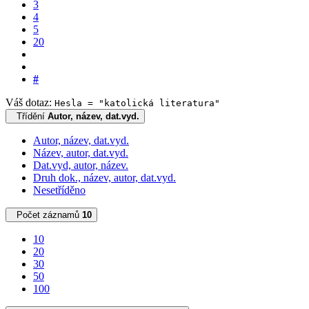
3
4
5
20
#
Váš dotaz:
Hesla = "katolická literatura"
Třídění
Autor, název, dat.vyd.
Autor, název, dat.vyd.
Název, autor, dat.vyd.
Dat.vyd, autor, název.
Druh dok., název, autor, dat.vyd.
Nesetříděno
Počet záznamů
10
10
20
30
50
100