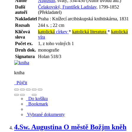
Autor
Augustin,
svatý, 354-430 (Autor úvodu atd.)
Další
Čelakovský, František Ladislav,
1799-1852
autoři
(Překladatel)
Nakladatel
Praha : Knížecí arcibiskupská knihtiskárna, 1831
Rozsah
244 s. ; 22 cm
Klíčová
katolická
církev
*
katolická literatura
*
katolická
slova
víra
Počet ex.
1, z toho volných 1
Druh dok.
monografie
Signatura
Holan 518/3
kniha
Půjčit
Do košíku
Bookmark
Vybrané dokumenty
4.
Sw. Augustina O městě Božjm kněh