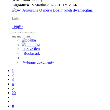
Signatura
VMartínek 0786/1, J Y V 14/1
kniha
Půjčit
Do košíku
Bookmark
Vybrané dokumenty
1
2
3
4
5
20
#