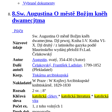
Vybrané dokumenty
8.
Sw. Augustina O městě Božjm kněh
dwamecjtma
Půjčit
Sw. Augustina O městě Božjm kněh
dwamecjtma. Djl prwnj, Kniha I-V. Kniha VI-
Názvové
X. Djl druhý / z latinského gazyka podlé
údaje
Maurinského wydánj přeložil Fr.Lad.
Čelakowský
Autor
Augustin,
svatý, 354-430 (Autor)
Další
Čelakovský, František Ladislav,
1799-1852
autoři
(Překladatel)
Korp.
Tiskárna arcibiskupská
W Praze : W Knjžecj Arcibiskupské
Nakladatel
knihtiskárně, 1829-1830
Rozsah
2 sv. ; 8°
Klíčová
katolická
církev
*
katolická literatura
*
katolická
slova
víra
Počet ex.
1, z toho volných 1
Druh dok.
monografie