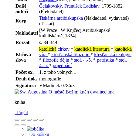
Další
Čelakovský, František Ladislav,
1799-1852
autoři
(Překladatel)
Tiskárna arcibiskupská
(Nakladatel, vydavatel)
Korp.
(Tiskař)
[W Praze : W Knjžecj Arcibiskupské
Nakladatel
knihtiskárně, 1834]
Rozsah
s. 84-349
katolická
církev
*
katolická literatura
*
katolická
Klíčová
víra
*
křesťanská filozofie
*
křesťanská teologie
slova
*
filozofie dějin
*
stol. 4.-5.
*
patristika
*
stol.
4.-5.
*
pojednání
Počet ex.
1, z toho volných 1
Druh dok.
monografie
Signatura
VMartínek 0786/3
kniha
Půjčit
Do košíku