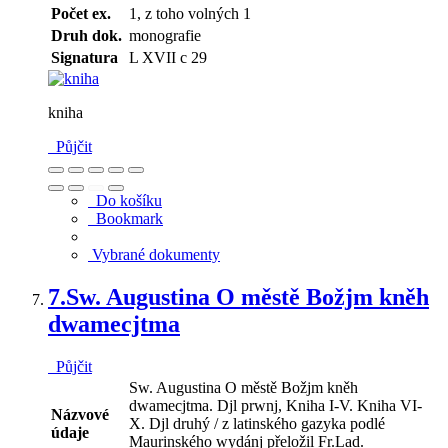
Počet ex.
1, z toho volných 1
Druh dok.
monografie
Signatura
L XVII c 29
kniha
Půjčit
Do košíku
Bookmark
Vybrané dokumenty
7.
Sw. Augustina O městě Božjm kněh
dwamecjtma
Půjčit
Sw. Augustina O městě Božjm kněh
dwamecjtma. Djl prwnj, Kniha I-V. Kniha VI-
Názvové
X. Djl druhý / z latinského gazyka podlé
údaje
Maurinského wydánj přeložil Fr.Lad.