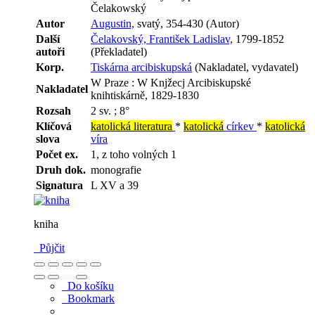
Čelakowský
Autor
Augustin,
svatý, 354-430 (Autor)
Další
Čelakovský, František Ladislav,
1799-1852
autoři
(Překladatel)
Korp.
Tiskárna arcibiskupská
(Nakladatel, vydavatel)
W Praze : W Knjžecj Arcibiskupské
Nakladatel
knihtiskárně, 1829-1830
Rozsah
2 sv. ; 8°
Klíčová
katolická literatura
*
katolická
církev
*
katolická
slova
víra
Počet ex.
1, z toho volných 1
Druh dok.
monografie
Signatura
L XV a 39
kniha
Půjčit
Do košíku
Bookmark