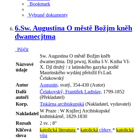
Bookmark
Vybrané dokumenty
6.
Sw. Augustina O městě Božjm kněh
dwamecjtma
Půjčit
Sw. Augustina O městě Božjm kněh
dwamecjtma. Djl prwnj, Kniha I-V. Kniha VI-
Názvové
X. Djl druhý / z latinského gazyka podlé
údaje
Maurinského wydánj přeložil Fr.Lad.
Čelakowský
Autor
Augustin,
svatý, 354-430 (Autor)
Další
Čelakovský, František Ladislav,
1799-1852
autoři
(Překladatel)
Korp.
Tiskárna arcibiskupská
(Nakladatel, vydavatel)
W Praze : W Knjžecj Arcibiskupské
Nakladatel
knihtiskárně, 1829-1830
Rozsah
2 sv. ; 8°
Klíčová
katolická literatura
*
katolická
církev
*
katolická
slova
víra