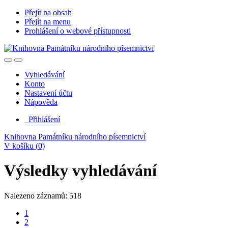
Přejít na obsah
Přejít na menu
Prohlášení o webové přístupnosti
Vyhledávání
Konto
Nastavení účtu
Nápověda
Přihlášení
Knihovna Památníku národního písemnictví
V košíku (
0
)
Výsledky vyhledávání
Nalezeno záznamů: 518
1
2