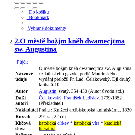
Do košíku
Bookmark
Vybrané dokumenty
2.
O městě božjm kněh dwamecjtma
sw. Augustina
Půjčit
O městě božjm kněh dwamecjtma sw. Augustina
Názvové
/ z latinského gazyka podlé Maurinského
údaje
wydánj přeložil Fr. Lad. Čelakowský. Djl druhý,
kniha 6-10
Autor
Augustin,
svatý, 354-430 (Autor úvodu atd.)
Další
Čelakovský, František Ladislav,
1799-1852
autoři
(Překladatel)
Nakladatel
Praha : Knížecí arcibiskupská knihtiskárna, 1830
Rozsah
291 s. ; 22 cm
Klíčová
katolická
církev
*
katolická
víra
*
katolická
slova
literatura