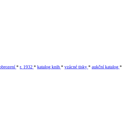
 obrození
*
r. 1932
*
katalog knih
*
vzácné tisky
*
aukční katalog
*