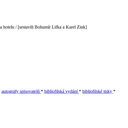
 hotelu / [sestavili Bohumír Lifka a Karel Zink]
*
autografy spisovatelů
*
bibliofilská vydání
*
bibliofilské tisky
*