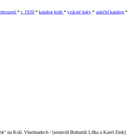
 obrození
*
r. 1929
*
katalog knih
*
vzácné tisky
*
aukční katalog
*
nek" na Král. Vinohradech / [sestavili Bohumír Lifka a Karel Zink]