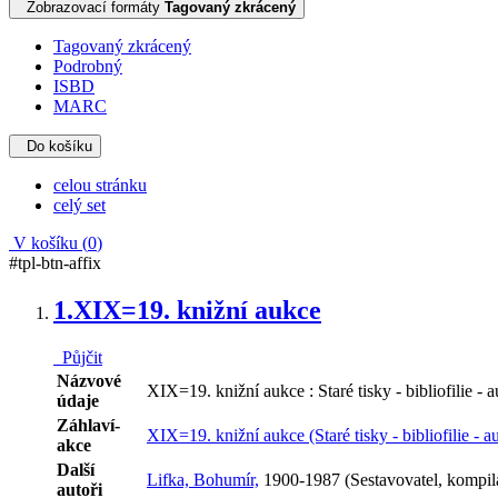
Zobrazovací formáty
Tagovaný zkrácený
Tagovaný zkrácený
Podrobný
ISBD
MARC
Do košíku
celou stránku
celý set
V košíku (
0
)
#tpl-btn-affix
1.
XIX=19. knižní aukce
Půjčit
Názvové
XIX=19. knižní aukce : Staré tisky - bibliofilie 
údaje
Záhlaví-
XIX=19. knižní aukce (Staré tisky - bibliofilie - 
akce
Další
Lifka, Bohumír,
1900-1987 (Sestavovatel, kompil
autoři