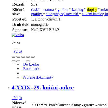
Rozsah
51 s.
Klíčová
česká literatura
*
grafika
*
katalog
*
dopisy
*
ruk
slova
grafiky
*
autografy spisovatelů
*
aukční katalog k
Počet ex.
1, z toho volných 1
Druh dok.
monografie
Signatura
KaG XVII B 31/2
kniha
Půjčit
Do košíku
Bookmark
Vybrané dokumenty
4.
XXIX=29. knižní aukce
Půjčit
Názvové
XXIX=29. knižní aukce : Knihy - grafika - rukopisy
údaje