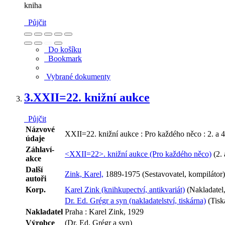
kniha
Půjčit
Do košíku
Bookmark
Vybrané dokumenty
3.
XXII=22. knižní aukce
Půjčit
Názvové
XXII=22. knižní aukce : Pro každého něco : 2. a 4
údaje
Záhlaví-
<XXII=22>. knižní aukce (Pro každého něco)
(2. 
akce
Další
Zink, Karel,
1889-1975 (Sestavovatel, kompilátor)
autoři
Korp.
Karel Zink (knihkupectví, antikvariát)
(Nakladatel,
Dr. Ed. Grégr a syn (nakladatelství, tiskárna)
(Tisk
Nakladatel
Praha : Karel Zink, 1929
Výrobce
(Dr. Ed. Grégr a syn)