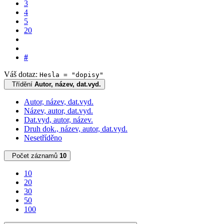
3
4
5
20
#
Váš dotaz:
Hesla = "dopisy"
Třídění
Autor, název, dat.vyd.
Autor, název, dat.vyd.
Název, autor, dat.vyd.
Dat.vyd, autor, název.
Druh dok., název, autor, dat.vyd.
Nesetříděno
Počet záznamů
10
10
20
30
50
100