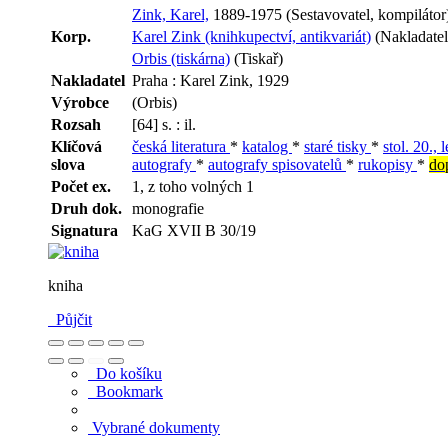
Zink, Karel,
1889-1975 (Sestavovatel, kompilátor)
Korp.
Karel Zink (knihkupectví, antikvariát)
(Nakladatel
Orbis (tiskárna)
(Tiskař)
Nakladatel
Praha : Karel Zink, 1929
Výrobce
(Orbis)
Rozsah
[64] s. : il.
Klíčová
česká literatura
*
katalog
*
staré tisky
*
stol. 20., 
slova
autografy
*
autografy spisovatelů
*
rukopisy
*
do
Počet ex.
1, z toho volných 1
Druh dok.
monografie
Signatura
KaG XVII B 30/19
kniha
Půjčit
Do košíku
Bookmark
Vybrané dokumenty