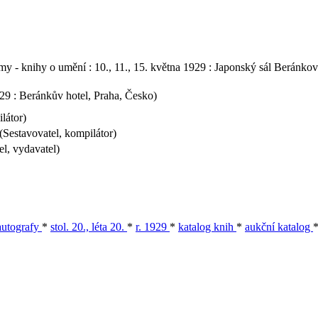
y - knihy o umění : 10., 11., 15. května 1929 : Japonský sál Beránkova
929 : Beránkův hotel, Praha, Česko)
látor)
(Sestavovatel, kompilátor)
l, vydavatel)
autografy
*
stol. 20., léta 20.
*
r. 1929
*
katalog knih
*
aukční katalog