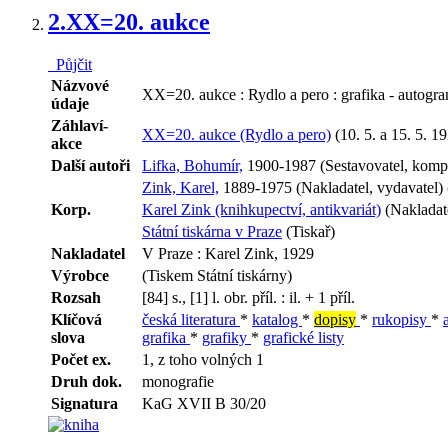
2.
XX=20. aukce
Půjčit
Názvové
XX=20. aukce : Rydlo a pero : grafika - autogram
údaje
Záhlaví-
XX=20. aukce (Rydlo a pero)
(10. 5. a 15. 5. 1
akce
Další autoři
Lifka, Bohumír,
1900-1987 (Sestavovatel, kompi
Zink, Karel,
1889-1975 (Nakladatel, vydavatel) 
Korp.
Karel Zink (knihkupectví, antikvariát)
(Nakladate
Státní tiskárna v Praze
(Tiskař)
Nakladatel
V Praze : Karel Zink, 1929
Výrobce
(Tiskem Státní tiskárny)
Rozsah
[84] s., [1] l. obr. příl. : il. + 1 příl.
Klíčová
česká literatura
*
katalog
*
dopisy
*
rukopisy
*
slova
grafika
*
grafiky
*
grafické listy
Počet ex.
1, z toho volných 1
Druh dok.
monografie
Signatura
KaG XVII B 30/20