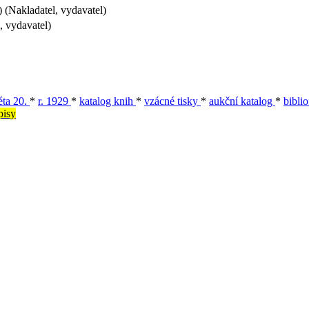
 (Nakladatel, vydavatel)
, vydavatel)
léta 20.
*
r. 1929
*
katalog knih
*
vzácné tisky
*
aukční katalog
*
bibli
pisy