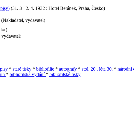
pisy)
(31. 3 - 2. 4. 1932 : Hotel Beránek, Praha, Česko)
 (Nakladatel, vydavatel)
tor)
 vydavatel)
opisy
*
staré tisky
*
bibliofilie
*
autografy
*
stol. 20., léta 30.
*
národní
nih
*
bibliofilská vydání
*
bibliofilské tisky