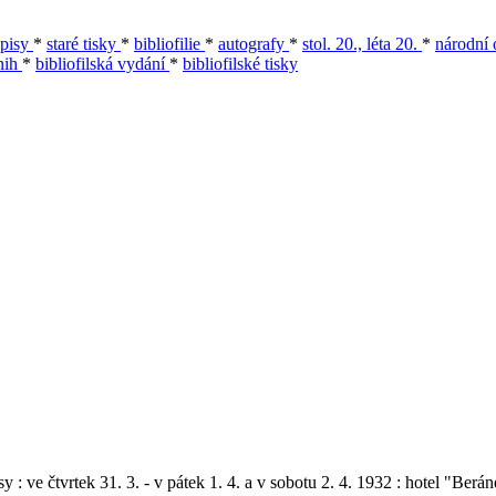
opisy
*
staré tisky
*
bibliofilie
*
autografy
*
stol. 20., léta 20.
*
národní
nih
*
bibliofilská vydání
*
bibliofilské tisky
 : ve čtvrtek 31. 3. - v pátek 1. 4. a v sobotu 2. 4. 1932 : hotel "Berá