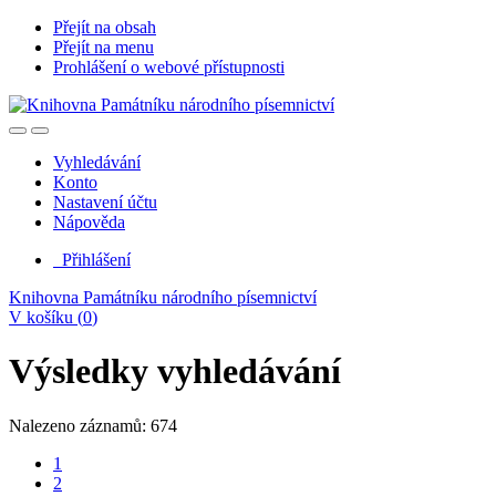
Přejít na obsah
Přejít na menu
Prohlášení o webové přístupnosti
Vyhledávání
Konto
Nastavení účtu
Nápověda
Přihlášení
Knihovna Památníku národního písemnictví
V košíku (
0
)
Výsledky vyhledávání
Nalezeno záznamů: 674
1
2