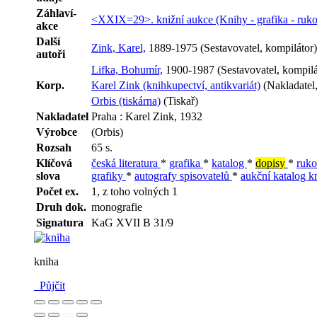
Záhlaví-
<XXIX=29>. knižní aukce (Knihy - grafika - ruko
akce
Další
Zink, Karel,
1889-1975 (Sestavovatel, kompilátor)
autoři
Lifka, Bohumír,
1900-1987 (Sestavovatel, kompilá
Korp.
Karel Zink (knihkupectví, antikvariát)
(Nakladatel,
Orbis (tiskárna)
(Tiskař)
Nakladatel
Praha : Karel Zink, 1932
Výrobce
(Orbis)
Rozsah
65 s.
Klíčová
česká literatura
*
grafika
*
katalog
*
dopisy
*
ruk
slova
grafiky
*
autografy spisovatelů
*
aukční katalog k
Počet ex.
1, z toho volných 1
Druh dok.
monografie
Signatura
KaG XVII B 31/9
kniha
Půjčit