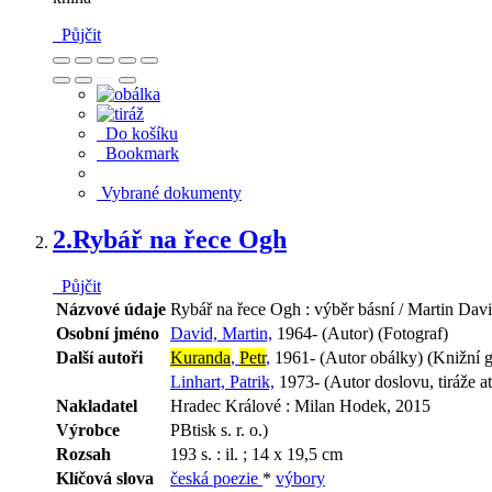
Půjčit
Do košíku
Bookmark
Vybrané dokumenty
2.
Rybář na řece Ogh
Půjčit
Názvové údaje
Rybář na řece Ogh : výběr básní / Martin Davi
Osobní jméno
David, Martin,
1964- (Autor) (Fotograf)
Další autoři
Kuranda
,
Petr
,
1961- (Autor obálky) (Knižní g
Linhart, Patrik,
1973- (Autor doslovu, tiráže at
Nakladatel
Hradec Králové : Milan Hodek, 2015
Výrobce
PBtisk s. r. o.)
Rozsah
193 s. : il. ; 14 x 19,5 cm
Klíčová slova
česká poezie
*
výbory