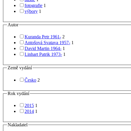
fotografie
1
výbory
1
Autor
Kuranda Petr 1961-
2
Antošová Svatava 1957-
1
David Martin 1964-
1
Linhart Patrik 1973-
1
Země vydání
Česko
2
Rok vydání
2015
1
2014
1
Nakladatel