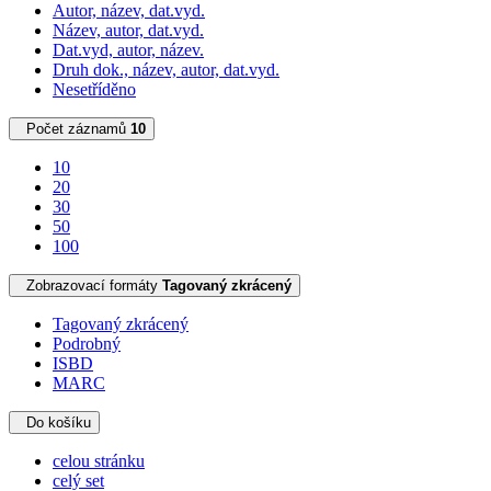
Autor, název, dat.vyd.
Název, autor, dat.vyd.
Dat.vyd, autor, název.
Druh dok., název, autor, dat.vyd.
Nesetříděno
Počet záznamů
10
10
20
30
50
100
Zobrazovací formáty
Tagovaný zkrácený
Tagovaný zkrácený
Podrobný
ISBD
MARC
Do košíku
celou stránku
celý set