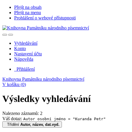
Přejít na obsah
Přejít na menu
Prohlášení o webové přístupnosti
Vyhledávání
Konto
Nastavení účtu
Nápověda
Přihlášení
Knihovna Památníku národního písemnictví
V košíku (
0
)
Výsledky vyhledávání
Nalezeno záznamů: 2
Váš dotaz:
Autor osobní jméno = "Kuranda Petr"
Třídění
Autor, název, dat.vyd.