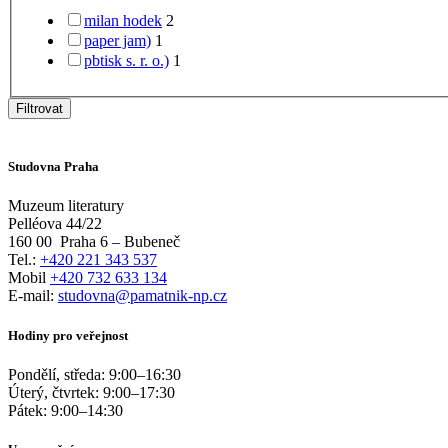
milan hodek
2
paper jam)
1
pbtisk s. r. o.)
1
Filtrovat
Studovna Praha
Muzeum literatury
Pelléova 44/22
160 00
Praha 6 – Bubeneč
Tel.:
+420 221 343 537
Mobil
+420 732 633 134
E-mail:
studovna@pamatnik-np.cz
Hodiny pro veřejnost
Pondělí, středa:
9:00
–
16:30
Úterý, čtvrtek:
9:00
–
17:30
Pátek:
9:00
–
14:30