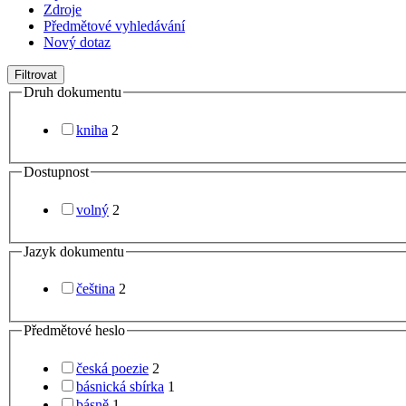
Zdroje
Předmětové vyhledávání
Nový dotaz
Filtrovat
Druh dokumentu
kniha
2
Dostupnost
volný
2
Jazyk dokumentu
čeština
2
Předmětové heslo
česká poezie
2
básnická sbírka
1
básně
1