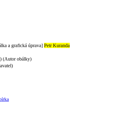
álka a grafická úprava]
Petr Kuranda
) (Autor obálky)
avatel)
bírka