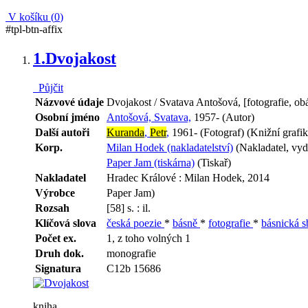
V košíku (
0
)
#tpl-btn-affix
1.
Dvojakost
Půjčit
Názvové údaje
Dvojakost / Svatava Antošová, [fotografie, ob
Osobní jméno
Antošová, Svatava,
1957- (Autor)
Další autoři
Kuranda
,
Petr
,
1961- (Fotograf) (Knižní grafik
Korp.
Milan Hodek (nakladatelství)
(Nakladatel, vyd
Paper Jam (tiskárna)
(Tiskař)
Nakladatel
Hradec Králové : Milan Hodek, 2014
Výrobce
Paper Jam)
Rozsah
[58] s. : il.
Klíčová slova
česká poezie
*
básně
*
fotografie
*
básnická s
Počet ex.
1, z toho volných 1
Druh dok.
monografie
Signatura
C12b 15686
kniha