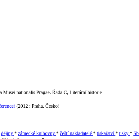
Musei nationalis Pragae. Řada C, Literární historie
ference)
(2012 : Praha, Česko)
*
dějiny
*
zámecké knihovny
*
čeští nakladatelé
*
tiskařství
*
tisky
*
Sb