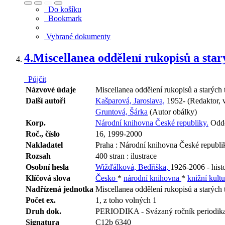
Do košíku
Bookmark
Vybrané dokumenty
4.
Miscellanea oddělení rukopisů a star
Půjčit
Názvové údaje
Miscellanea oddělení rukopisů a starých 
Další autoři
Kašparová, Jaroslava,
1952- (Redaktor, 
Gruntová, Šárka
(Autor obálky)
Korp.
Národní knihovna České republiky.
Odděl
Roč., číslo
16, 1999-2000
Nakladatel
Praha : Národní knihovna České republi
Rozsah
400 stran : ilustrace
Osobní hesla
Wižďálková, Bedřiška,
1926-2006 - histo
Klíčová slova
Česko
*
národní knihovna
*
knižní kult
Nadřízená jednotka
Miscellanea oddělení rukopisů a starých 
Počet ex.
1, z toho volných 1
Druh dok.
PERIODIKA - Svázaný ročník periodik
Signatura
C12b 6340