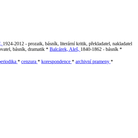
f,
1924-2012 - prozaik, básník, literární kritik, překladatel, nakladatel
vatel, básník, dramatik *
Balcárek, Aleš,
1840-1862 - básník *
periodika
*
cenzura
*
korespondence
*
archivní prameny
*