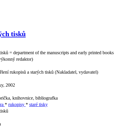
ých tisků
tisků = department of the manuscripts and early printed books
výkonný redaktor)
ení rukopisů a starých tisků (Nakladatel, vydavatel)
ky, 2002
rička, knihovnice, bibliografka
ura
*
rukopisy
*
staré tisky
tisků
a