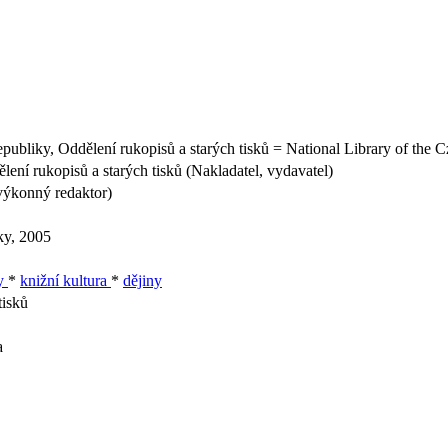
publiky, Oddělení rukopisů a starých tisků = National Library of the
ení rukopisů a starých tisků (Nakladatel, vydavatel)
výkonný redaktor)
ky, 2005
ky
*
knižní kultura
*
dějiny
tisků
a