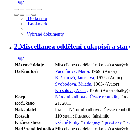
Půjčit
Do košíku
Bookmark
Vybrané dokumenty
2.
Miscellanea oddělení rukopisů a star
Půjčit
Názvové údaje
Miscellanea oddělení rukopisů a starých 
Další autoři
Vaculínová, Marta,
1969- (Autor)
Kašparová, Jaroslava,
1952- (Autor)
Svobodová, Milada,
1963- (Autor)
Křesalová, Alena,
1956- (Autor obálky) (
Korp.
Národní knihovna České republiky.
Odděl
Roč., číslo
21, 2011
Nakladatel
Praha : Národní knihovna České republi
Rozsah
110 stran : ilustrace, faksimile
Klíčová slova
vzácné knihy
*
rukopisy
*
prvotisky
*
s
Nadřízená jednotka
Miscellanea oddělení rukopisů a starých 