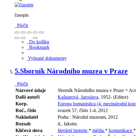
časopis
Půjčit
Do košíku
Bookmark
Vybrané dokumenty
5.
Sborník Národního muzea v Praze
Půjčit
Názvové údaje
Sborník Národního muzea v Praze = Acta 
Další autoři
Kašparová, Jaroslava,
1952- (Editor)
Korp.
Europa humanistica (4. mezinárodní kon
Roč., číslo
svazek 57, číslo 1-4, 2012
Nakladatel
Praha : Národní muzeum, 2012
Rozsah
il., faksim.
Klíčová slova
literární historie
*
média
*
komunikace