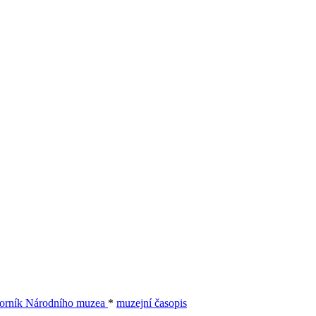
orník Národního muzea
*
muzejní časopis