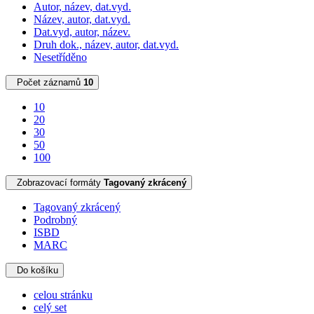
Autor, název, dat.vyd.
Název, autor, dat.vyd.
Dat.vyd, autor, název.
Druh dok., název, autor, dat.vyd.
Nesetříděno
Počet záznamů
10
10
20
30
50
100
Zobrazovací formáty
Tagovaný zkrácený
Tagovaný zkrácený
Podrobný
ISBD
MARC
Do košíku
celou stránku
celý set