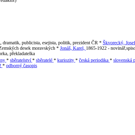
redaktor)
 dramatik, publicista, esejista, politik, prezident ČR *
Škvorecký, Jose
r Zemských desek moravských *
Jonáš, Karel,
1865-1922 - novinář,spiso
orka, překladatelka
vny
*
sběratelství
*
sběratelé
*
kuriozity
*
česká periodika
*
slovenská 
22
*
odborný časopis