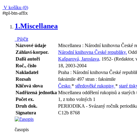
V košíku (
0
)
#tpl-btn-affix
1.
Miscellanea
Půjčit
Názvové údaje
Miscellanea : Národní knihovna České re
Záhlaví-korpor.
Národní knihovna České republiky.
Odděl
Další autoři
Kašparová, Jaroslava,
1952- (Redaktor, 
Roč., číslo
18, 2003-2004
Nakladatel
Praha : Národní knihovna České republi
Rozsah
faksimile 497 stran : faksimile
Klíčová slova
Česko
*
středověké rukopisy
*
staré tis
Nadřízená jednotka
Miscellanea oddělení rukopisů a starých 
Počet ex.
1, z toho volných 1
Druh dok.
PERIODIKA - Svázaný ročník periodik
Signatura
C12b 8768
časopis