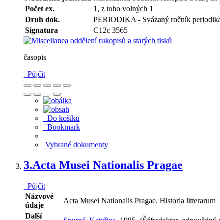
Počet ex.
1, z toho volných 1
Druh dok.
PERIODIKA - Svázaný ročník periodik
Signatura
C12c 3565
časopis
Půjčit
Do košíku
Bookmark
Vybrané dokumenty
3.
Acta Musei Nationalis Pragae
Půjčit
Názvové
Acta Musei Nationalis Pragae. Historia litterarum
údaje
Další