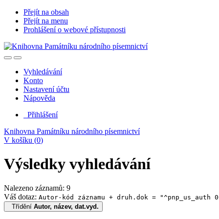
Přejít na obsah
Přejít na menu
Prohlášení o webové přístupnosti
Vyhledávání
Konto
Nastavení účtu
Nápověda
Přihlášení
Knihovna Památníku národního písemnictví
V košíku (
0
)
Výsledky vyhledávání
Nalezeno záznamů: 9
Váš dotaz:
Autor-kód záznamu + druh.dok = "^pnp_us_auth 0
Třídění
Autor, název, dat.vyd.