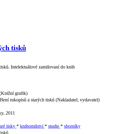
ých tisků
tisků. Intelektuálové zamilovaní do knih
Knižní grafik)
ení rukopisů a starých tisků (Nakladatel, vydavatel)
ky, 2011
taré tisky
*
knihomilství
*
studie
*
sborníky
tisků