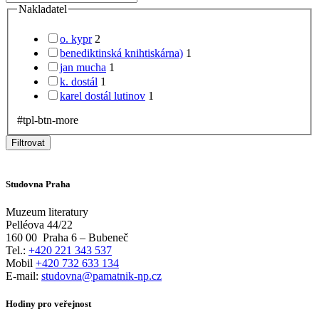
Nakladatel
o. kypr
2
benediktinská knihtiskárna)
1
jan mucha
1
k. dostál
1
karel dostál lutinov
1
#tpl-btn-more
Filtrovat
Studovna Praha
Muzeum literatury
Pelléova 44/22
160 00
Praha 6 – Bubeneč
Tel.:
+420 221 343 537
Mobil
+420 732 633 134
E-mail:
studovna@pamatnik-np.cz
Hodiny pro veřejnost