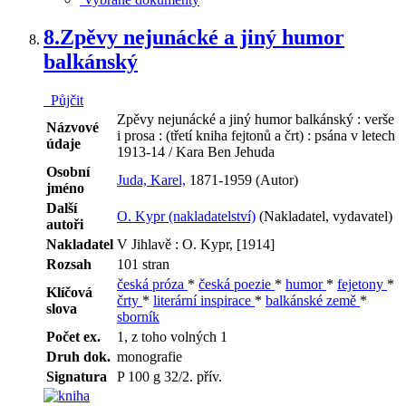
8.
Zpěvy nejunácké a jiný humor
balkánský
Půjčit
Zpěvy nejunácké a jiný humor balkánský : verše
Názvové
i prosa : (třetí kniha fejtonů a črt) : psána v letech
údaje
1913-14 / Kara Ben Jehuda
Osobní
Juda, Karel,
1871-1959 (Autor)
jméno
Další
O. Kypr (nakladatelství)
(Nakladatel, vydavatel)
autoři
Nakladatel
V Jihlavě : O. Kypr, [1914]
Rozsah
101 stran
česká próza
*
česká poezie
*
humor
*
fejetony
*
Klíčová
črty
*
literární inspirace
*
balkánské země
*
slova
sborník
Počet ex.
1, z toho volných 1
Druh dok.
monografie
Signatura
P 100 g 32/2. přív.