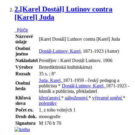
2.
[Karel Dostál] Lutinov contra
[Karel] Juda
Půjčit
Názvové
[Karel Dostál] Lutinov contra [Karel] Juda
údaje
Osobní
Dostál-Lutinov, Karel,
1871-1923 (Autor)
jméno
Nakladatel
Prostějov : Karel Dostál Lutinov, 1906
Výrobce
Benediktinská knihtiskárna)
Rozsah
35 s. ; 8°
Juda, Karel,
1871-1959 - český pedagog a
Osobní
publicista *
Dostál-Lutinov, Karel,
1871-1923 -
hesla
básník a publicista, překladatel
Klíčová
křesťanství
*
náboženství
*
výtvarné umění
*
slova
polemiky
Počet ex.
1, z toho volných 1
Druh dok.
monografie
Signatura
M 176 h 70