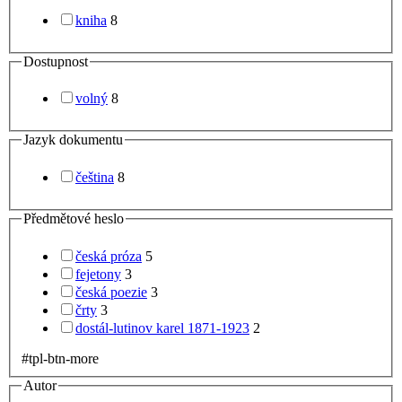
kniha
8
Dostupnost
volný
8
Jazyk dokumentu
čeština
8
Předmětové heslo
česká próza
5
fejetony
3
česká poezie
3
črty
3
dostál-lutinov karel 1871-1923
2
#tpl-btn-more
Autor