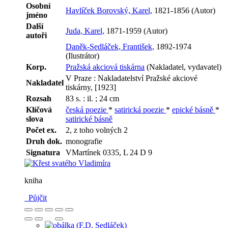
Osobní
Havlíček Borovský, Karel,
1821-1856 (Autor)
jméno
Další
Juda, Karel,
1871-1959 (Autor)
autoři
Daněk-Sedláček, František,
1892-1974
(Ilustrátor)
Korp.
Pražská akciová tiskárna
(Nakladatel, vydavatel)
V Praze : Nakladatelství Pražské akciové
Nakladatel
tiskárny, [1923]
Rozsah
83 s. : il. ; 24 cm
Klíčová
česká poezie
*
satirická poezie
*
epické básně
*
slova
satirické básně
Počet ex.
2, z toho volných 2
Druh dok.
monografie
Signatura
VMartínek 0335, L 24 D 9
kniha
Půjčit