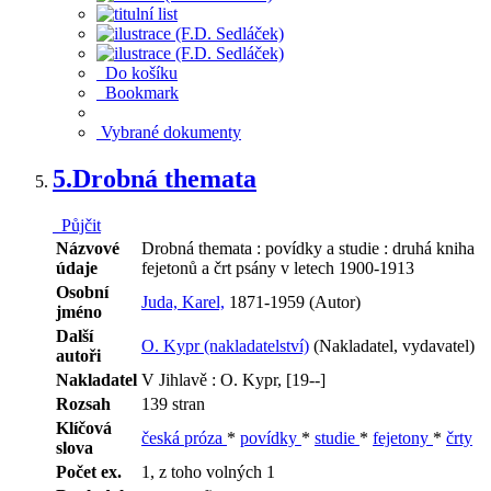
Do košíku
Bookmark
Vybrané dokumenty
5.
Drobná themata
Půjčit
Názvové
Drobná themata : povídky a studie : druhá kniha
údaje
fejetonů a črt psány v letech 1900-1913
Osobní
Juda, Karel,
1871-1959 (Autor)
jméno
Další
O. Kypr (nakladatelství)
(Nakladatel, vydavatel)
autoři
Nakladatel
V Jihlavě : O. Kypr, [19--]
Rozsah
139 stran
Klíčová
česká próza
*
povídky
*
studie
*
fejetony
*
črty
slova
Počet ex.
1, z toho volných 1