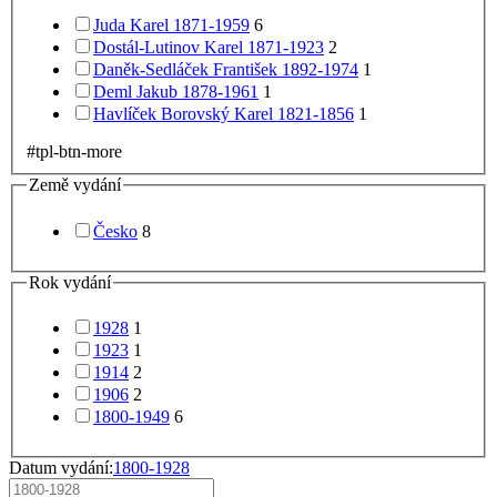
Juda Karel 1871-1959
6
Dostál-Lutinov Karel 1871-1923
2
Daněk-Sedláček František 1892-1974
1
Deml Jakub 1878-1961
1
Havlíček Borovský Karel 1821-1856
1
#tpl-btn-more
Země vydání
Česko
8
Rok vydání
1928
1
1923
1
1914
2
1906
2
1800-1949
6
Datum vydání:
1800-1928