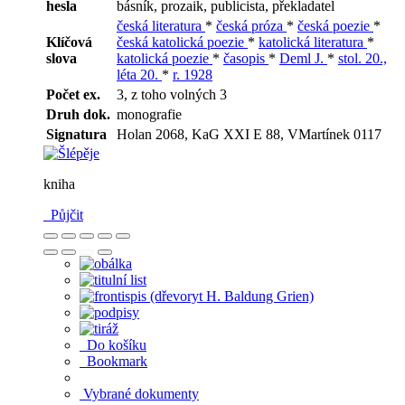
hesla
básník, prozaik, publicista, překladatel
česká literatura
*
česká próza
*
česká poezie
*
Klíčová
česká katolická poezie
*
katolická literatura
*
slova
katolická poezie
*
časopis
*
Deml J.
*
stol. 20.,
léta 20.
*
r. 1928
Počet ex.
3, z toho volných 3
Druh dok.
monografie
Signatura
Holan 2068, KaG XXI E 88, VMartínek 0117
kniha
Půjčit
Do košíku
Bookmark
Vybrané dokumenty