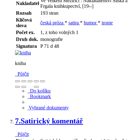
Ve Velkém Meziříčí : Nakladatelství Šaška a
Nakladatel
Frgala knihkupectví, [19--]
Rozsah
193 stran
Klíčová
česká próza
*
satira
*
humor
*
ironie
slova
Počet ex.
1, z toho volných 1
Druh dok.
monografie
Signatura
P 71 d 48
kniha
Půjčit
Do košíku
Bookmark
Vybrané dokumenty
7.
Satirický komentář
Půjčit