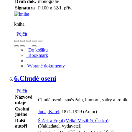
Druh dok.
monografie
Signatura
P 100 g 32/1. přív.
kniha
Půjčit
Do košíku
Bookmark
Vybrané dokumenty
6.
Chudé osení
Půjčit
Názvové
Chudé osení : směs žalu, humoru, satiry a ironik
údaje
Osobní
Juda, Karel,
1871-1959 (Autor)
jméno
Další
Šašek a Frgal (Velké Meziříčí, Česko)
autoři
(Nakladatel, vydavatel)