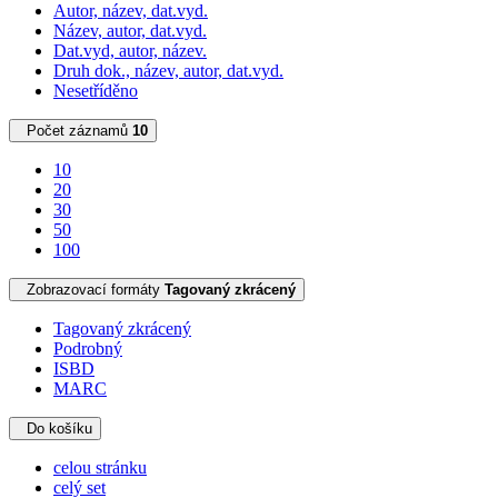
Autor, název, dat.vyd.
Název, autor, dat.vyd.
Dat.vyd, autor, název.
Druh dok., název, autor, dat.vyd.
Nesetříděno
Počet záznamů
10
10
20
30
50
100
Zobrazovací formáty
Tagovaný zkrácený
Tagovaný zkrácený
Podrobný
ISBD
MARC
Do košíku
celou stránku
celý set