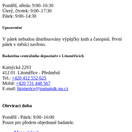
Pondělí, středa:
9:00
–
16:30
Úterý, čtvrtek:
9:00
–
17:30
Pátek:
9:00
–
14:30
Upozornění
V pátek nebudou distribuovány výpůjčky knih a časopisů. První
pátek v měsíci zavřeno.
Badatelna centrálního depozitáře v Litoměřicích
Kamýcká 2293
412 01
Litoměřice - Předměstí
Tel.:
+420 412 552 625
Mobil:
+420 731 448 567
E-mail:
litomerice@pamatnik-np.cz
Otevírací doba
Pondělí - Pátek:
9:00
–
16:00
Pouze pro předem objednané badatele.