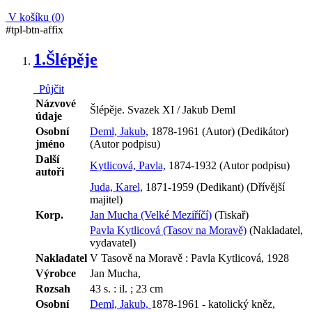
V košíku (
0
)
#tpl-btn-affix
1.
Šlépěje
Půjčit
Názvové
Šlépěje. Svazek XI / Jakub Deml
údaje
Osobní
Deml, Jakub,
1878-1961 (Autor) (Dedikátor)
jméno
(Autor podpisu)
Další
Kytlicová, Pavla,
1874-1932 (Autor podpisu)
autoři
Juda, Karel,
1871-1959 (Dedikant) (Dřívější
majitel)
Korp.
Jan Mucha (Velké Meziříčí)
(Tiskař)
Pavla Kytlicová (Tasov na Moravě)
(Nakladatel,
vydavatel)
Nakladatel
V Tasově na Moravě : Pavla Kytlicová, 1928
Výrobce
Jan Mucha,
Rozsah
43 s. : il. ; 23 cm
Osobní
Deml, Jakub,
1878-1961 - katolický kněz,