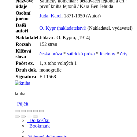
Názvové
Satirický komentář : pětadvacet fejtonů a črt :
údaje
první kniha fejtonů / Kara Ben Jehuda
Osobní
Juda, Karel,
1871-1959 (Autor)
jméno
Další
O. Kypr (nakladatelství)
(Nakladatel, vydavatel)
autoři
Nakladatel
Jihlava : O. Kypra, [1914]
Rozsah
152 stran
Klíčová
česká próza
*
satirická próza
*
fejetony
*
črty
slova
Počet ex.
1, z toho volných 1
Druh dok.
monografie
Signatura
F I 1568
kniha
Půjčit
Do košíku
Bookmark
Vybrané dokumenty