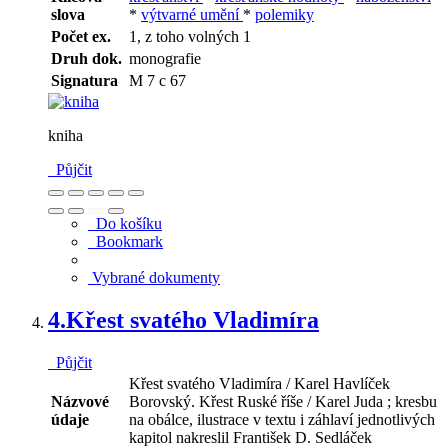
slova
*
výtvarné umění
*
polemiky
Počet ex.
1, z toho volných 1
Druh dok.
monografie
Signatura
M 7 c 67
kniha
Půjčit
Do košíku
Bookmark
Vybrané dokumenty
4.
Křest svatého Vladimíra
Půjčit
Křest svatého Vladimíra / Karel Havlíček
Názvové
Borovský. Křest Ruské říše / Karel Juda ; kresbu
údaje
na obálce, ilustrace v textu i záhlaví jednotlivých
kapitol nakreslil František D. Sedláček