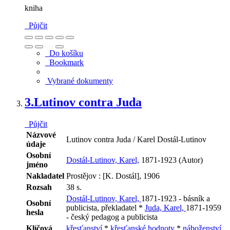
kniha
Půjčit
Do košíku
Bookmark
Vybrané dokumenty
3.
Lutinov contra Juda
Půjčit
Názvové
Lutinov contra Juda / Karel Dostál-Lutinov
údaje
Osobní
Dostál-Lutinov, Karel,
1871-1923 (Autor)
jméno
Nakladatel
Prostějov : [K. Dostál], 1906
Rozsah
38 s.
Dostál-Lutinov, Karel,
1871-1923 - básník a
Osobní
publicista, překladatel *
Juda, Karel,
1871-1959
hesla
- český pedagog a publicista
Klíčová
křesťanství
*
křesťanské hodnoty
*
náboženství