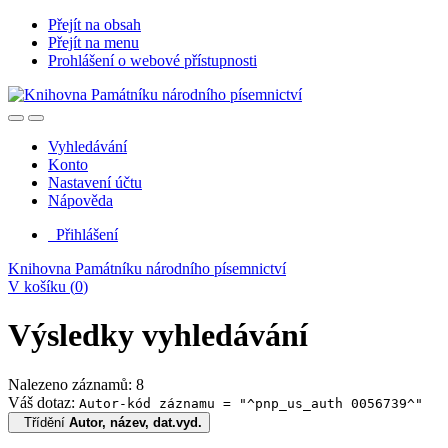
Přejít na obsah
Přejít na menu
Prohlášení o webové přístupnosti
Vyhledávání
Konto
Nastavení účtu
Nápověda
Přihlášení
Knihovna Památníku národního písemnictví
V košíku (
0
)
Výsledky vyhledávání
Nalezeno záznamů: 8
Váš dotaz:
Autor-kód záznamu = "^pnp_us_auth 0056739^"
Třídění
Autor, název, dat.vyd.