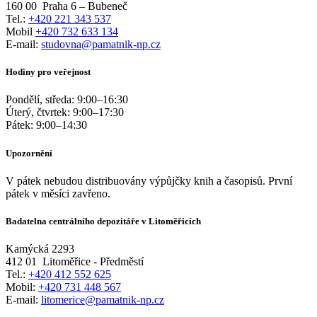
160 00
Praha 6 – Bubeneč
Tel.:
+420 221 343 537
Mobil
+420 732 633 134
E-mail:
studovna@pamatnik-np.cz
Hodiny pro veřejnost
Pondělí, středa:
9:00
–
16:30
Úterý, čtvrtek:
9:00
–
17:30
Pátek:
9:00
–
14:30
Upozornění
V pátek nebudou distribuovány výpůjčky knih a časopisů. První
pátek v měsíci zavřeno.
Badatelna centrálního depozitáře v Litoměřicích
Kamýcká 2293
412 01
Litoměřice - Předměstí
Tel.:
+420 412 552 625
Mobil:
+420 731 448 567
E-mail:
litomerice@pamatnik-np.cz