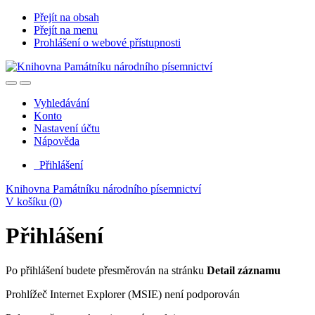
Přejít na obsah
Přejít na menu
Prohlášení o webové přístupnosti
Vyhledávání
Konto
Nastavení účtu
Nápověda
Přihlášení
Knihovna Památníku národního písemnictví
V košíku (
0
)
Přihlášení
Po přihlášení budete přesměrován na stránku
Detail záznamu
Prohlížeč Internet Explorer (MSIE) není podporován