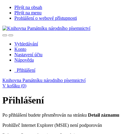
Přejít na obsah
Přejít na menu
Prohlášení o webové přístupnosti
Vyhledávání
Konto
Nastavení účtu
Nápověda
Přihlášení
Knihovna Památníku národního písemnictví
V košíku (
0
)
Přihlášení
Po přihlášení budete přesměrován na stránku
Detail záznamu
Prohlížeč Internet Explorer (MSIE) není podporován