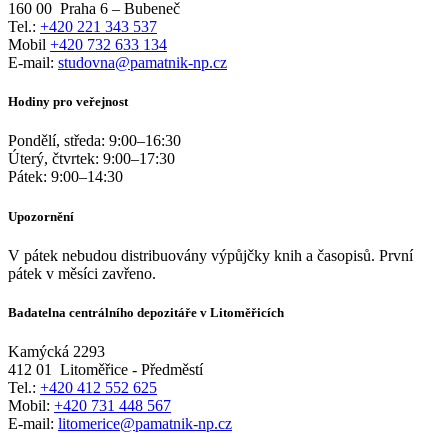
160 00
Praha 6 – Bubeneč
Tel.:
+420 221 343 537
Mobil
+420 732 633 134
E-mail:
studovna@pamatnik-np.cz
Hodiny pro veřejnost
Pondělí, středa:
9:00
–
16:30
Úterý, čtvrtek:
9:00
–
17:30
Pátek:
9:00
–
14:30
Upozornění
V pátek nebudou distribuovány výpůjčky knih a časopisů. První
pátek v měsíci zavřeno.
Badatelna centrálního depozitáře v Litoměřicích
Kamýcká 2293
412 01
Litoměřice - Předměstí
Tel.:
+420 412 552 625
Mobil:
+420 731 448 567
E-mail:
litomerice@pamatnik-np.cz