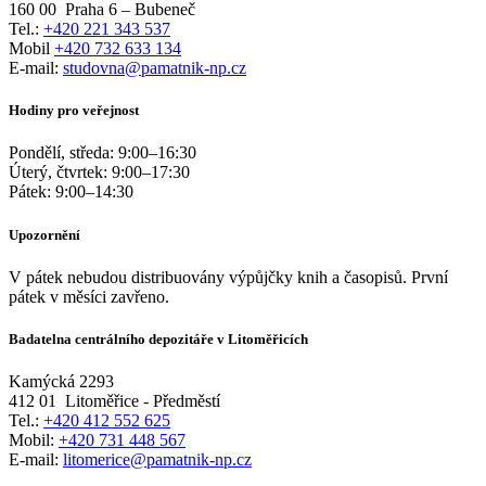
160 00
Praha 6 – Bubeneč
Tel.:
+420 221 343 537
Mobil
+420 732 633 134
E-mail:
studovna@pamatnik-np.cz
Hodiny pro veřejnost
Pondělí, středa:
9:00
–
16:30
Úterý, čtvrtek:
9:00
–
17:30
Pátek:
9:00
–
14:30
Upozornění
V pátek nebudou distribuovány výpůjčky knih a časopisů. První
pátek v měsíci zavřeno.
Badatelna centrálního depozitáře v Litoměřicích
Kamýcká 2293
412 01
Litoměřice - Předměstí
Tel.:
+420 412 552 625
Mobil:
+420 731 448 567
E-mail:
litomerice@pamatnik-np.cz