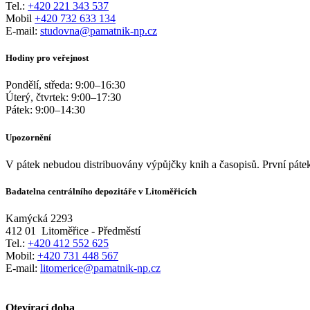
Tel.:
+420 221 343 537
Mobil
+420 732 633 134
E-mail:
studovna@pamatnik-np.cz
Hodiny pro veřejnost
Pondělí, středa:
9:00
–
16:30
Úterý, čtvrtek:
9:00
–
17:30
Pátek:
9:00
–
14:30
Upozornění
V pátek nebudou distribuovány výpůjčky knih a časopisů. První pátek
Badatelna centrálního depozitáře v Litoměřicích
Kamýcká 2293
412 01
Litoměřice - Předměstí
Tel.:
+420 412 552 625
Mobil:
+420 731 448 567
E-mail:
litomerice@pamatnik-np.cz
Otevírací doba