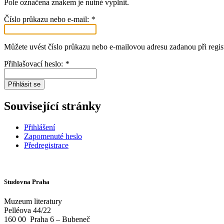
Pole označena znakem
je nutné vyplnit.
Číslo průkazu nebo e-mail:
*
Můžete uvést číslo průkazu nebo e-mailovou adresu zadanou při regist
Přihlašovací heslo:
*
Přihlásit se
Související stránky
Přihlášení
Zapomenuté heslo
Předregistrace
Studovna Praha
Muzeum literatury
Pelléova 44/22
160 00
Praha 6 – Bubeneč