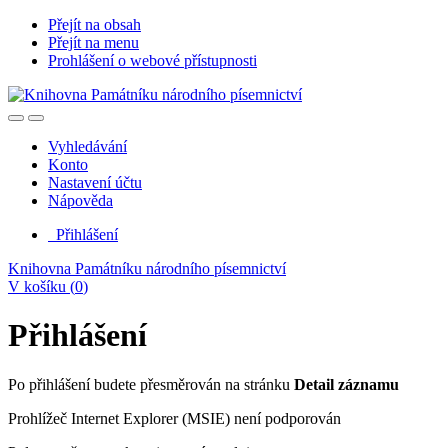
Přejít na obsah
Přejít na menu
Prohlášení o webové přístupnosti
Vyhledávání
Konto
Nastavení účtu
Nápověda
Přihlášení
Knihovna Památníku národního písemnictví
V košíku (
0
)
Přihlášení
Po přihlášení budete přesměrován na stránku
Detail záznamu
Prohlížeč Internet Explorer (MSIE) není podporován