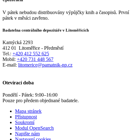
V pátek nebudou distribuovány výpůjčky knih a časopisů. První
pátek v měsíci zavřeno.
Badatelna centrálního depozitáře v Litoměřicích
Kamýcká 2293
412 01
Litoměřice - Předměstí
Tel.:
+420 412 552 625
Mobil:
+420 731 448 567
E-mail:
litomerice@pamatnik-np.cz
Otevírací doba
Pondělí - Pátek:
9:00
–
16:00
Pouze pro předem objednané badatele.
Mapa stránek
Přístupnost
Soukromí
Modul OpenSearch
Napište nám
Nastavení cookies