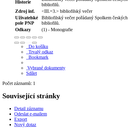
Historie
bibliofilů.
Zdroj inf.
<III.=3.> bibliofilský večer
Uživatelské
Bibliofilský večer pořádaný Spolkem českých
pole PNP
bibliofilů.
Odkazy
(1) - Monografie
Do košíku
Trvalý odkaz
Bookmark
Vybrané dokumenty
Sdílet
Počet záznamů: 1
Související stránky
Detail záznamu
Odeslat e-mailem
Export
Nový dotaz