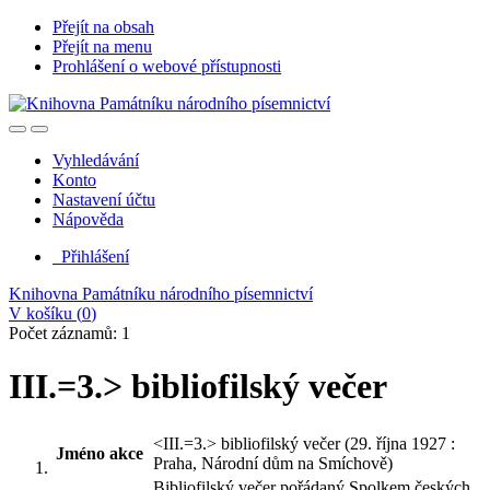
Přejít na obsah
Přejít na menu
Prohlášení o webové přístupnosti
Vyhledávání
Konto
Nastavení účtu
Nápověda
Přihlášení
Knihovna Památníku národního písemnictví
V košíku (
0
)
Počet záznamů: 1
III.=3.> bibliofilský večer
<III.=3.> bibliofilský večer (29. října 1927 :
Jméno akce
Praha, Národní dům na Smíchově)
Bibliofilský večer pořádaný Spolkem českých