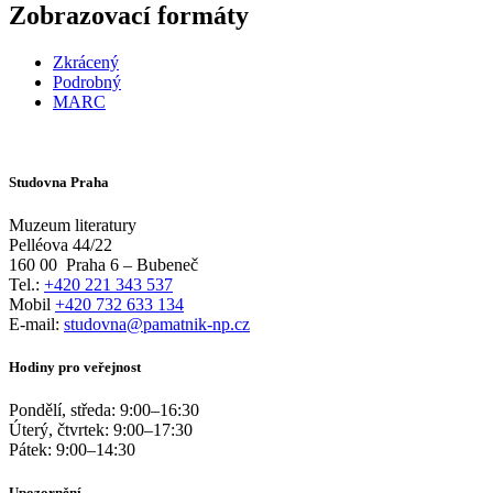
Zobrazovací formáty
Zkrácený
Podrobný
MARC
Studovna Praha
Muzeum literatury
Pelléova 44/22
160 00
Praha 6 – Bubeneč
Tel.:
+420 221 343 537
Mobil
+420 732 633 134
E-mail:
studovna@pamatnik-np.cz
Hodiny pro veřejnost
Pondělí, středa:
9:00
–
16:30
Úterý, čtvrtek:
9:00
–
17:30
Pátek:
9:00
–
14:30
Upozornění