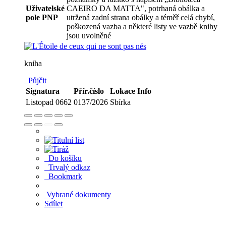
Uživatelské
CAEIRO DA MATTA", potrhaná obálka a
pole PNP
utržená zadní strana obálky a téměř celá chybí,
poškozená vazba a některé listy ve vazbě knihy
jsou uvolněné
kniha
Půjčit
Signatura
Přír.číslo
Lokace
Info
Listopad 0662
0137/2026
Sbírka
Do košíku
Trvalý odkaz
Bookmark
Vybrané dokumenty
Sdílet