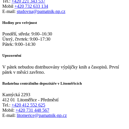
Tel.:
+420 221 343 537
Mobil
+420 732 633 134
E-mail:
studovna@pamatnik-np.cz
Hodiny pro veřejnost
Pondělí, středa:
9:00
–
16:30
Úterý, čtvrtek:
9:00
–
17:30
Pátek:
9:00
–
14:30
Upozornění
V pátek nebudou distribuovány výpůjčky knih a časopisů. První
pátek v měsíci zavřeno.
Badatelna centrálního depozitáře v Litoměřicích
Kamýcká 2293
412 01
Litoměřice - Předměstí
Tel.:
+420 412 552 625
Mobil:
+420 731 448 567
E-mail:
litomerice@pamatnik-np.cz