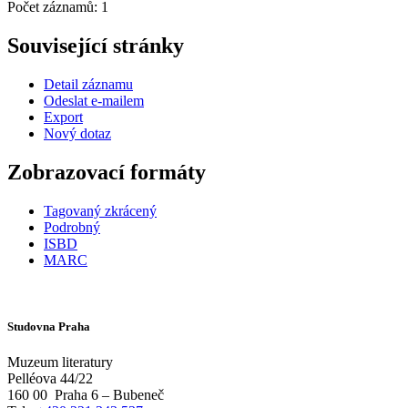
Počet záznamů: 1
Související stránky
Detail záznamu
Odeslat e-mailem
Export
Nový dotaz
Zobrazovací formáty
Tagovaný zkrácený
Podrobný
ISBD
MARC
Studovna Praha
Muzeum literatury
Pelléova 44/22
160 00
Praha 6 – Bubeneč