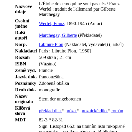
L'Étoile de ceux qui ne sont pas nés / Franz
Názvové
Werfel ; traduit de l'allemand par Gilberte
údaje
Marchegay
Osobní
Werfel, Franz,
1890-1945 (Autor)
jméno
Další
Marchegay, Gilberte
(Překladatel)
autoři
Korp.
Libraire Plon
(Nakladatel, vydavatel) (Tiskař)
Nakladatel
Paris : Libraire Plon, [1950]
Rozsah
569 stran ; 21 cm
ISBN
(Vázáno)
Země vyd.
Francie
Jazyk dok.
francouzština
Poznámky
Zdobená obálka
Druh dok.
monografie
Název
Stern der ungeborenen
originálu
Klíčová
překlad díla
*
próza
*
prozaické dílo
*
román
slova
MDT
82-3 * 82-31
Sign. Listopad 662: na titulním listu rukopisné
poznámky a razítko s nápisem „Biblioteca