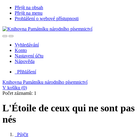
Přejít na obsah
Přejít na menu
Prohlášení o webové přístupnosti
Vyhledávání
Konto
Nastavení účtu
Nápověda
Přihlášení
Knihovna Památníku národního písemnictví
V košíku (
0
)
Počet záznamů: 1
L'Étoile de ceux qui ne sont pas
nés
Půjčit