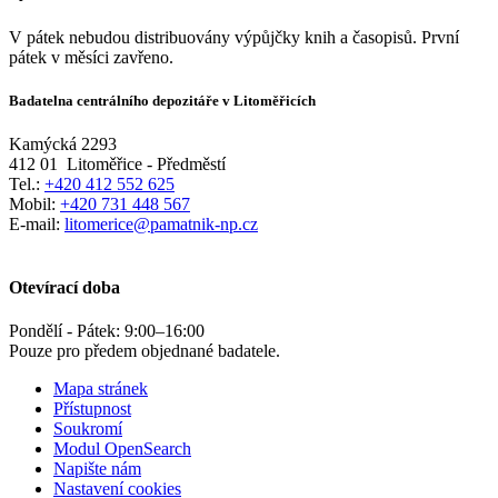
V pátek nebudou distribuovány výpůjčky knih a časopisů. První
pátek v měsíci zavřeno.
Badatelna centrálního depozitáře v Litoměřicích
Kamýcká 2293
412 01
Litoměřice - Předměstí
Tel.:
+420 412 552 625
Mobil:
+420 731 448 567
E-mail:
litomerice@pamatnik-np.cz
Otevírací doba
Pondělí - Pátek:
9:00
–
16:00
Pouze pro předem objednané badatele.
Mapa stránek
Přístupnost
Soukromí
Modul OpenSearch
Napište nám
Nastavení cookies