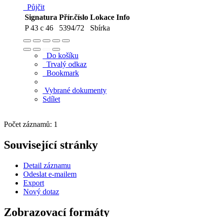
Půjčit
Signatura
Přír.číslo
Lokace
Info
P 43 c 46
5394/72
Sbírka
Do košíku
Trvalý odkaz
Bookmark
Vybrané dokumenty
Sdílet
Počet záznamů: 1
Související stránky
Detail záznamu
Odeslat e-mailem
Export
Nový dotaz
Zobrazovací formáty