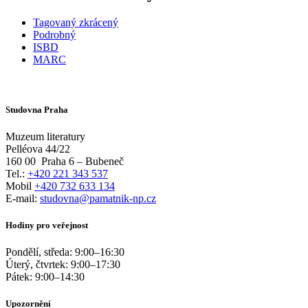
Tagovaný zkrácený
Podrobný
ISBD
MARC
Studovna Praha
Muzeum literatury
Pelléova 44/22
160 00
Praha 6 – Bubeneč
Tel.:
+420 221 343 537
Mobil
+420 732 633 134
E-mail:
studovna@pamatnik-np.cz
Hodiny pro veřejnost
Pondělí, středa:
9:00
–
16:30
Úterý, čtvrtek:
9:00
–
17:30
Pátek:
9:00
–
14:30
Upozornění