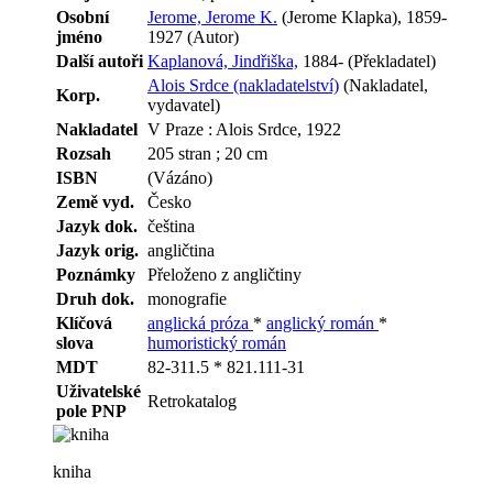
Osobní
Jerome, Jerome K.
(Jerome Klapka), 1859-
jméno
1927 (Autor)
Další autoři
Kaplanová, Jindřiška,
1884- (Překladatel)
Alois Srdce (nakladatelství)
(Nakladatel,
Korp.
vydavatel)
Nakladatel
V Praze : Alois Srdce, 1922
Rozsah
205 stran ; 20 cm
ISBN
(Vázáno)
Země vyd.
Česko
Jazyk dok.
čeština
Jazyk orig.
angličtina
Poznámky
Přeloženo z angličtiny
Druh dok.
monografie
Klíčová
anglická próza
*
anglický román
*
slova
humoristický román
MDT
82-311.5 * 821.111-31
Uživatelské
Retrokatalog
pole PNP
kniha