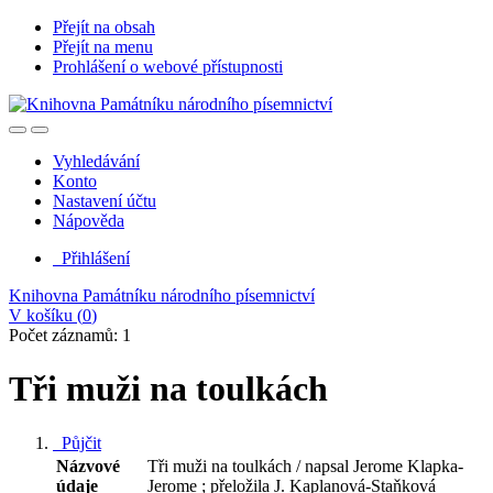
Přejít na obsah
Přejít na menu
Prohlášení o webové přístupnosti
Vyhledávání
Konto
Nastavení účtu
Nápověda
Přihlášení
Knihovna Památníku národního písemnictví
V košíku (
0
)
Počet záznamů: 1
Tři muži na toulkách
Půjčit
Názvové
Tři muži na toulkách / napsal Jerome Klapka-
údaje
Jerome ; přeložila J. Kaplanová-Staňková